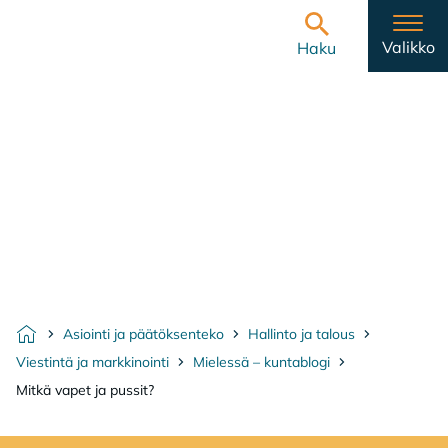
Hyppää sisältöön
Etusivulle
Valikko
Haku
Asiointi ja päätöksenteko
Hallinto ja talous
Etusivu
Viestintä ja markkinointi
Mielessä – kuntablogi
Mitkä vapet ja pussit?