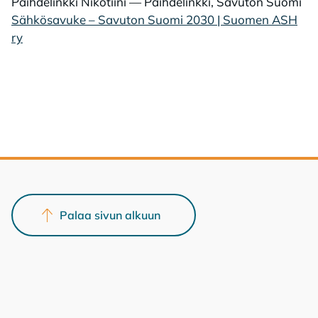
Päihdelinkki Nikotiini — Päihdelinkki, Savuton Suomi
Sähkösavuke – Savuton Suomi 2030 | Suomen ASH
ry
Palaa sivun alkuun