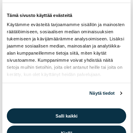
opettajat eivät välttämättä tiedä.
Tämä sivusto käyttää evästeitä
Tärkeintä on keskusteluyhteys nuoren kanssa, ota
Käytämme evästeitä tarjoamamme sisällön ja mainosten
nikotiinituotteet puheeksi nuoren kanssa.
räätälöimiseen, sosiaalisen median ominaisuuksien
Aikuisen on tärkeää ottaa nikotiinituotteiden käyttö
tukemiseen ja kävijämäärämme analysoimiseen. Lisäksi
rohkeasti puheeksi nuoren kanssa. Keskustelun voi
jaamme sosiaalisen median, mainosalan ja analytiikka-
alan kumppaneillemme tietoja siitä, miten käytät
aloittaa kertomalla omasta huolesta ja kysymällä
sivustoamme. Kumppanimme voivat yhdistää näitä
nuoren omista ajatuksista. Nuorta ei pidä syyllistää,
tietoja muihin tietoihin, joita olet antanut heille tai joita on
vaan pyrkiä kuuntelemaan ja tukemaan hänen omaa
kerätty, kun olet käyttänyt heidän palvelujaan.
ajatteluaan aiheesta. Voi kysyä esimerkiksi, mitä
nuori ajattelee käytön lopettamisesta ja mitkä asiat
voisivat motivoida häntä tekemään niin.
Näytä tiedot
Jos nuori päättää yrittää lopettaa, hänen tuekseen
kannattaa asettaa konkreettisia ja realistisia
tavoitteita. Aikuisen tuki, välittäminen ja kannustava
Salli kaikki
asenne voivat olla ratkaisevan tärkeitä.