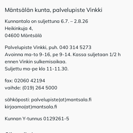
Mänt­sä­län kun­ta, pal­ve­lu­pis­te Vink­ki
Kunnantalo on suljettuna 6.7. – 2.8.26
Heikinkuja 4,
04600 Mäntsälä
Palvelupiste Vinkki, puh. 040 314 5273
Avoinna ma-to 9-16, pe 9-14. Kassa suljetaan 1/2 h
ennen Vinkin sulkemisaikaa.
Suljettu ma-pe klo 11-11.30.
fax: 02060 42194
vaihde: (019) 264 5000
sähköposti: palvelupiste(at)mantsala.fi
kirjaamo(at)mantsala.fi
Kunnan Y-tunnus 0129261-5