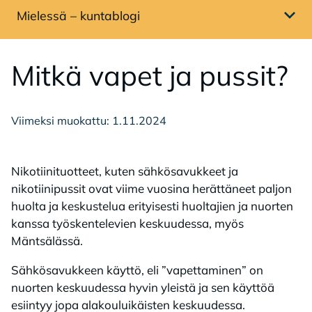
Mielessä – kuntablogi
Avaa sivuvalikko
Mit­kä va­pet ja pus­sit?
Viimeksi muokattu: 1.11.2024
Nikotiinituotteet, kuten sähkösavukkeet ja
nikotiinipussit ovat viime vuosina herättäneet paljon
huolta ja keskustelua erityisesti huoltajien ja nuorten
kanssa työskentelevien keskuudessa, myös
Mäntsälässä.
Sähkösavukkeen käyttö, eli ”vapettaminen” on
nuorten keskuudessa hyvin yleistä ja sen käyttöä
esiintyy jopa alakouluikäisten keskuudessa.