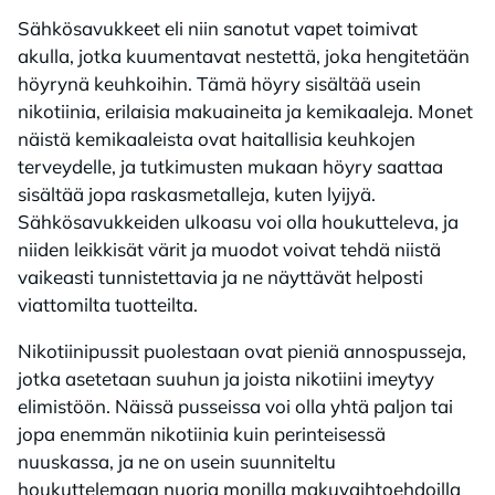
Sähkösavukkeet eli niin sanotut vapet toimivat
akulla, jotka kuumentavat nestettä, joka hengitetään
höyrynä keuhkoihin. Tämä höyry sisältää usein
nikotiinia, erilaisia makuaineita ja kemikaaleja. Monet
näistä kemikaaleista ovat haitallisia keuhkojen
terveydelle, ja tutkimusten mukaan höyry saattaa
sisältää jopa raskasmetalleja, kuten lyijyä.
Sähkösavukkeiden ulkoasu voi olla houkutteleva, ja
niiden leikkisät värit ja muodot voivat tehdä niistä
vaikeasti tunnistettavia ja ne näyttävät helposti
viattomilta tuotteilta.
Nikotiinipussit puolestaan ovat pieniä annospusseja,
jotka asetetaan suuhun ja joista nikotiini imeytyy
elimistöön. Näissä pusseissa voi olla yhtä paljon tai
jopa enemmän nikotiinia kuin perinteisessä
nuuskassa, ja ne on usein suunniteltu
houkuttelemaan nuoria monilla makuvaihtoehdoilla