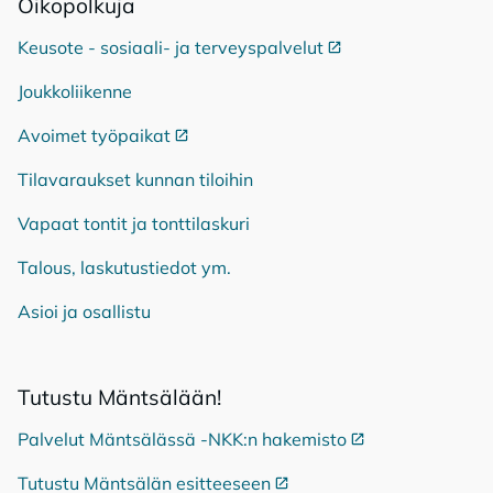
Oi­ko­pol­ku­ja
Keusote - sosiaali- ja terveyspalvelut
Ulkoinen linkki
Joukkoliikenne
Avoimet työpaikat
Ulkoinen linkki
Tilavaraukset kunnan tiloihin
Vapaat tontit ja tonttilaskuri
Talous, laskutustiedot ym.
Asioi ja osallistu
Tu­tus­tu Mänt­sä­lään!
Palvelut Mäntsälässä -NKK:n hakemisto
Ulkoinen linkki
Tutustu Mäntsälän esitteeseen
Ulkoinen linkki