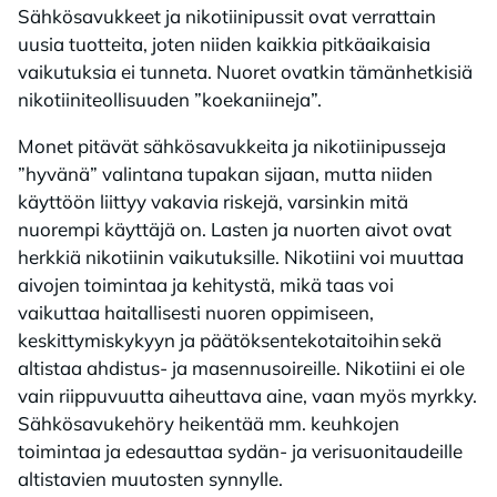
Sähkösavukkeet ja nikotiinipussit ovat verrattain
uusia tuotteita, joten niiden kaikkia pitkäaikaisia
vaikutuksia ei tunneta. Nuoret ovatkin tämänhetkisiä
nikotiiniteollisuuden ”koekaniineja”.
Monet pitävät sähkösavukkeita ja nikotiinipusseja
”hyvänä” valintana tupakan sijaan, mutta niiden
käyttöön liittyy vakavia riskejä, varsinkin mitä
nuorempi käyttäjä on. Lasten ja nuorten aivot ovat
herkkiä nikotiinin vaikutuksille. Nikotiini voi muuttaa
aivojen toimintaa ja kehitystä, mikä taas voi
vaikuttaa haitallisesti nuoren oppimiseen,
keskittymiskykyyn ja päätöksentekotaitoihin sekä
altistaa ahdistus- ja masennusoireille. Nikotiini ei ole
vain riippuvuutta aiheuttava aine, vaan myös myrkky.
Sähkösavukehöry heikentää mm. keuhkojen
toimintaa ja edesauttaa sydän- ja verisuonitaudeille
altistavien muutosten synnylle.