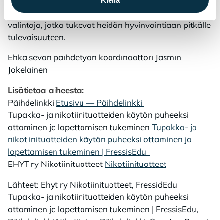
Tietoa ja tukea on saatavilla, ja yhdessä voimme
Kiellä
auttaa nuoria tekemään terveellisiä ja tietoisia
valintoja, jotka tukevat heidän hyvinvointiaan pitkälle
tulevaisuuteen.
Ehkäisevän päihdetyön koordinaattori Jasmin
Jokelainen
Lisätietoa aiheesta:
Päihdelinkki
Etusivu — Päihdelinkki
Tupakka- ja nikotiinituotteiden käytön puheeksi
ottaminen ja lopettamisen tukeminen
Tupakka- ja
nikotiinituotteiden käytön puheeksi ottaminen ja
lopettamisen tukeminen | FressisEdu
EHYT ry Nikotiinituotteet
Nikotiinituotteet
Lähteet: Ehyt ry Nikotiinituotteet, FressidEdu
Tupakka- ja nikotiinituotteiden käytön puheeksi
ottaminen ja lopettamisen tukeminen | FressisEdu,