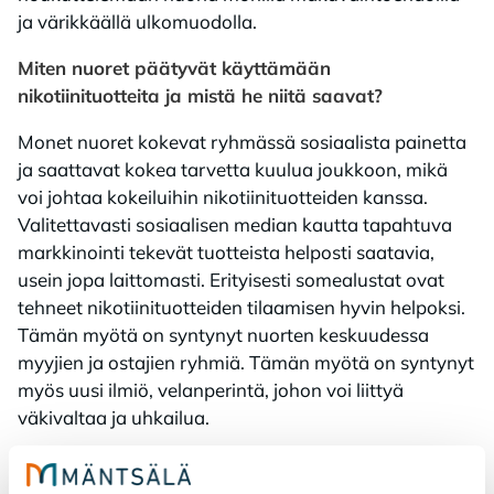
ja värikkäällä ulkomuodolla.
Miten nuoret päätyvät käyttämään
nikotiinituotteita ja mistä he niitä saavat?
Monet nuoret kokevat ryhmässä sosiaalista painetta
ja saattavat kokea tarvetta kuulua joukkoon, mikä
voi johtaa kokeiluihin nikotiinituotteiden kanssa.
Valitettavasti sosiaalisen median kautta tapahtuva
markkinointi tekevät tuotteista helposti saatavia,
usein jopa laittomasti. Erityisesti somealustat ovat
tehneet nikotiinituotteiden tilaamisen hyvin helpoksi.
Tämän myötä on syntynyt nuorten keskuudessa
myyjien ja ostajien ryhmiä. Tämän myötä on syntynyt
myös uusi ilmiö, velanperintä, johon voi liittyä
väkivaltaa ja uhkailua.
Tämä piiloon jäävä alaikäisten välinen kaupankäynti
aiheuttaa riskejä, joista monet vanhemmat ja