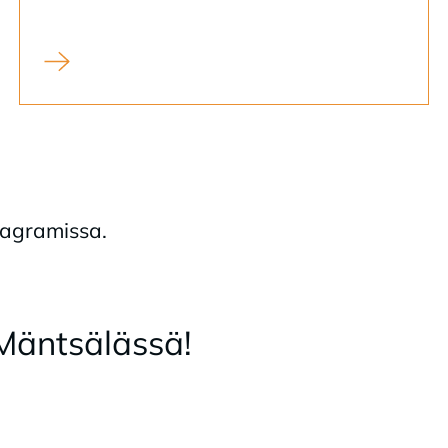
Tilaa uutiskirje ja tutustu jo julkaistuihin!
a­gra­mis­sa.
Mänt­sä­läs­sä!