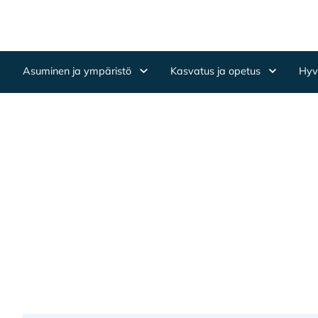
Hyppää sisältöön
Etusivulle
Asuminen ja ympäristö
Kasvatus ja opetus
Hyvi