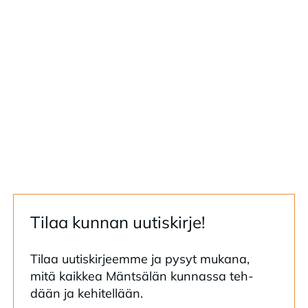
Ti­laa kun­nan uu­tis­kir­je!
Ti­laa uu­tis­kir­jeem­me ja py­syt mu­ka­na,
mitä kaik­kea Mänt­sä­län kun­nas­sa teh­
dään ja ke­hi­tel­lään.