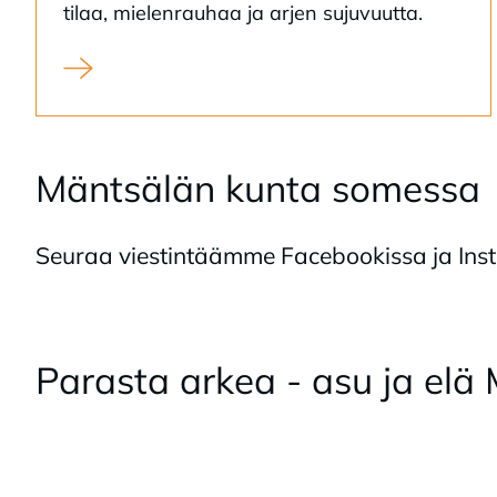
ti­laa, mie­len­rau­haa ja ar­jen su­ju­vuut­ta.
Lue Hännisten tarina
Mänt­sä­län kun­ta so­mes­sa
Seu­raa vies­tin­tääm­me Face­boo­kis­sa ja Ins­t
Ohita upote
Pa­ras­ta ar­kea - asu ja elä 