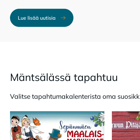
Lue lisää uutisia
Mänt­sä­läs­sä ta­pah­tuu
Va­lit­se ta­pah­tu­ma­ka­len­te­ris­ta oma suo­sik­ki