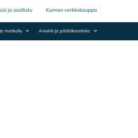
Mäntsälän ku
Mäntsälä
ioi ja osallistu
Kunnan verkkokauppa
ja matkailu
Asiointi ja päätöksenteko