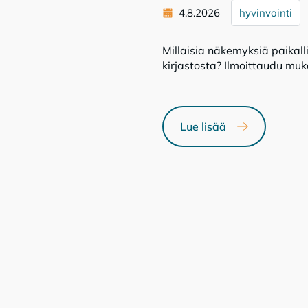
4.8.2026
hyvinvointi
Millaisia näkemyksiä paikallis
kirjastosta? Ilmoittaudu m
Lue lisää