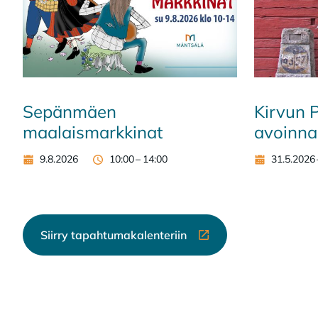
Sepänmäen
Kirvun 
maalaismarkkinat
avoinna
9.8.2026
10:00
–
14:00
31.5.2026
Siirry tapahtumakalenteriin
Ulkoinen linkki