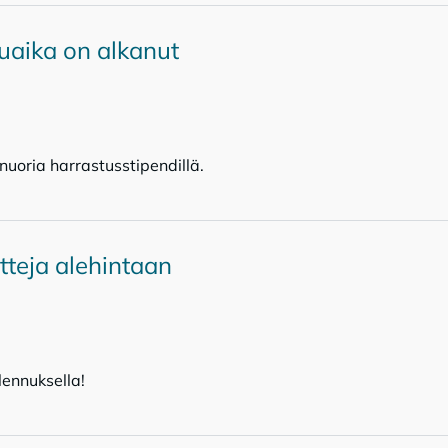
uaika on alkanut
uoria harrastusstipendillä.
teja alehintaan
lennuksella!