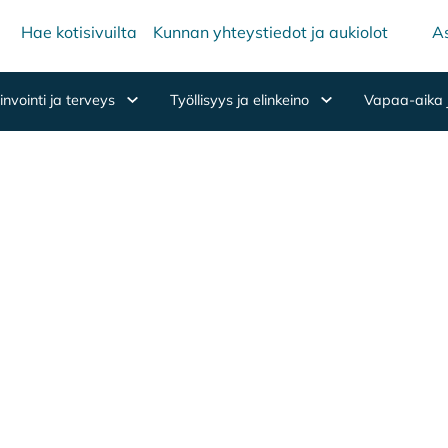
Hae kotisivuilta
Kunnan yhteystiedot ja aukiolot
As
nvointi ja terveys
Työllisyys ja elinkeino
Vapaa-aika 