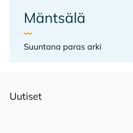
Mänt­sä­lä
Suun­ta­na pa­ras arki
Uu­ti­set