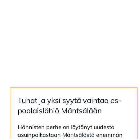
Tu­hat ja yksi syy­tä vaih­taa es­
poo­lais­lä­hiö Mänt­sä­lään
Hän­nis­ten per­he on löy­tä­nyt uu­des­ta
asuin­pai­kas­taan Mänt­sä­läs­tä enem­män