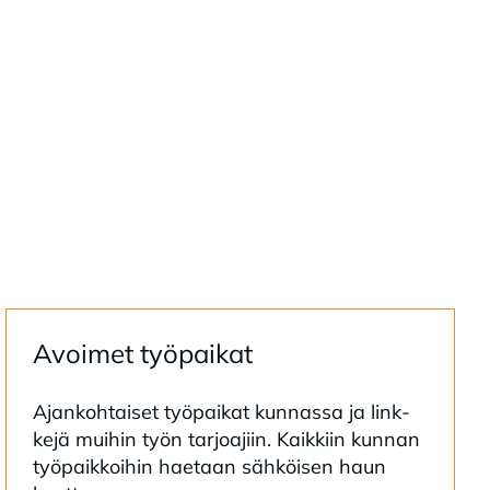
Avoi­met työ­pai­kat
Ajan­koh­tai­set työ­pai­kat kun­nas­sa ja link­
ke­jä mui­hin työn tar­joa­jiin. Kaik­kiin kun­nan
työ­paik­koi­hin hae­taan säh­köi­sen haun