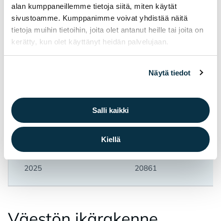
alan kumppaneillemme tietoja siitä, miten käytät
sivustoamme. Kumppanimme voivat yhdistää näitä
2021
20 837
tietoja muihin tietoihin, joita olet antanut heille tai joita on
kerätty, kun olet käyttänyt heidän palvelujaan.
2022
20 912
Näytä tiedot
2023
20957
Salli kaikki
2024
20934
Kiellä
2025
20861
Väes­tön ikä­ra­ken­ne