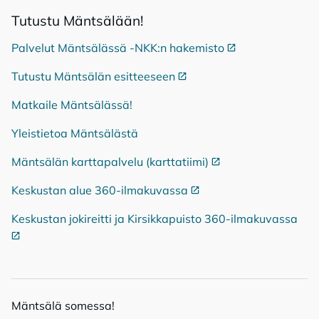
Tu­tus­tu Mänt­sä­lään!
Palvelut Mäntsälässä -NKK:n hakemisto
Ulkoinen linkki
Tutustu Mäntsälän esitteeseen
Ulkoinen linkki
Matkaile Mäntsälässä!
Yleistietoa Mäntsälästä
Mäntsälän karttapalvelu (karttatiimi)
Ulkoinen linkki
Keskustan alue 360-ilmakuvassa
Ulkoinen linkki
Keskustan jokireitti ja Kirsikkapuisto 360-ilmakuvassa
Ulko
Mänt­sä­lä so­mes­sa!