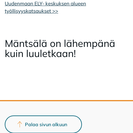
Uudenmaan ELY- keskuksen alueen
työllisyyskatsaukset >>
Mänt­sä­lä on lä­hem­pä­nä
kuin luu­let­kaan!
Palaa sivun alkuun