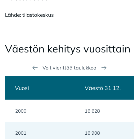
Lähde: tilastokeskus
Väes­tön ke­hi­tys vuo­sit­tain
Voit vierittää taulukkoa
Vuosi
Väestö 31.12.
2000
16 628
2001
16 908