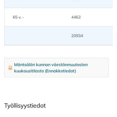
65 v. -
4462
20934
Mäntsälän kunnan väestönmuutosten
kuukausitilasto (Ennakkotiedot)
Työl­li­syys­tie­dot