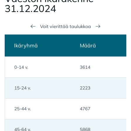
31.12.2024
Voit vierittää taulukkoa
Ikäryhmä
Määrä
0-14 v.
3614
15-24 v.
2223
25-44 v.
4767
45-64 v.
5868