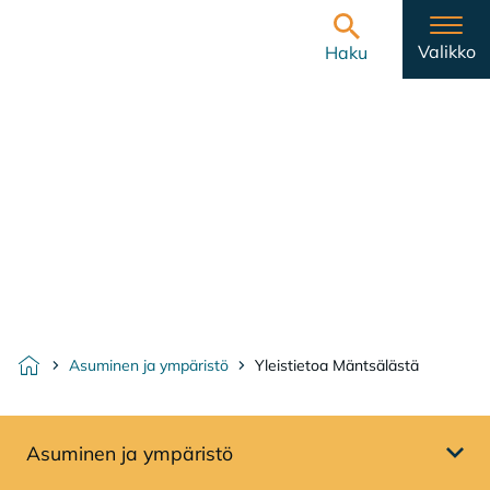
Hyppää sisältöön
Etusivulle
Valikko
Haku
Asuminen ja ympäristö
Yleistietoa Mäntsälästä
Etusivu
Asuminen ja ympäristö
Avaa sivuvalikko