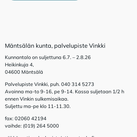
Mänt­sä­län kun­ta, pal­ve­lu­pis­te Vink­ki
Kunnantalo on suljettuna 6.7. – 2.8.26
Heikinkuja 4,
04600 Mäntsälä
Palvelupiste Vinkki, puh. 040 314 5273
Avoinna ma-to 9-16, pe 9-14. Kassa suljetaan 1/2 h
ennen Vinkin sulkemisaikaa.
Suljettu ma-pe klo 11-11.30.
fax: 02060 42194
vaihde: (019) 264 5000