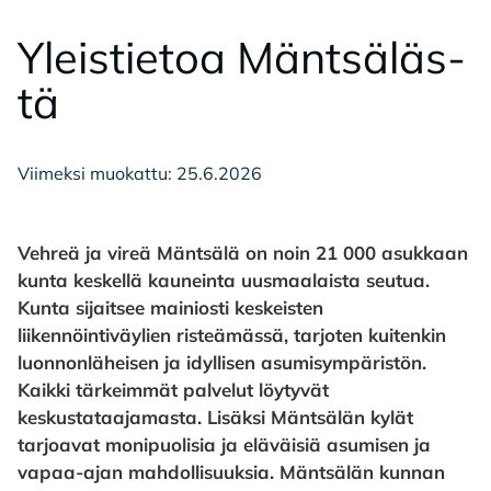
Yleis­tie­toa Mänt­sä­läs­
tä
Viimeksi muokattu: 25.6.2026
Vehreä ja vireä Mäntsälä on noin 21 000 asukkaan
kunta keskellä kauneinta uusmaalaista seutua.
Kunta sijaitsee mainiosti keskeisten
liikennöintiväylien risteämässä, tarjoten kuitenkin
luonnonläheisen ja idyllisen asumisympäristön.
Kaikki tärkeimmät palvelut löytyvät
keskustataajamasta. Lisäksi Mäntsälän kylät
tarjoavat monipuolisia ja eläväisiä asumisen ja
vapaa-ajan mahdollisuuksia. Mäntsälän kunnan