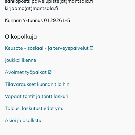
sähköposti: palvelupiste(at)mantsala.fi
kirjaamo(at)mantsala.fi
Kunnan Y-tunnus 0129261-5
Oi­ko­pol­ku­ja
Keusote - sosiaali- ja terveyspalvelut
Ulkoinen linkki
Joukkoliikenne
Avoimet työpaikat
Ulkoinen linkki
Tilavaraukset kunnan tiloihin
Vapaat tontit ja tonttilaskuri
Talous, laskutustiedot ym.
Asioi ja osallistu