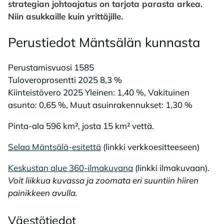
strategian johtoajatus on tarjota parasta arkea.
Niin asukkaille kuin yrittäjille.
Pe­rus­tie­dot Mänt­sä­län kun­nas­ta
Perustamisvuosi 1585
Tuloveroprosentti 2025 8,3 %
Kiinteistövero 2025 Yleinen: 1,40 %, Vakituinen
asunto: 0,65 %, Muut asuinrakennukset: 1,30 %
Pinta-ala 596 km², josta 15 km² vettä.
Selaa Mäntsälä-esitettä
(linkki verkkoesitteeseen)
Keskustan alue 360-ilmakuvana
(linkki ilmakuvaan).
Voit liikkua kuvassa ja zoomata eri suuntiin hiiren
painikkeen avulla.
Väes­tö­tie­dot