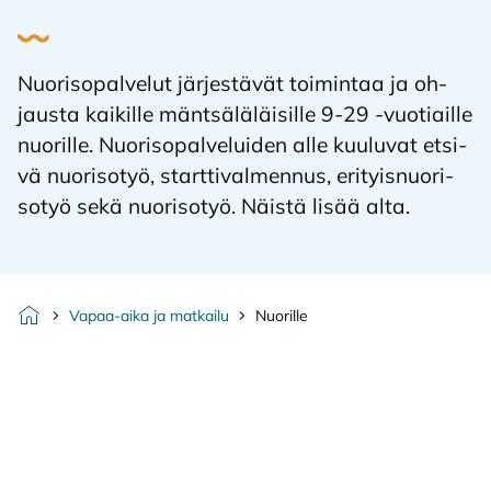
Nuo­ri­so­pal­ve­lut jär­jes­tä­vät toi­min­taa ja oh­
jaus­ta kai­kil­le mänt­sä­lä­läi­sil­le 9-29 -vuo­tiail­le
nuo­ril­le. Nuo­ri­so­pal­ve­lui­den alle kuu­lu­vat et­si­
vä nuo­ri­so­työ, start­ti­val­men­nus, eri­tyis­nuo­ri­
so­työ sekä nuo­ri­so­työ. Näis­tä li­sää alta.
Vapaa-aika ja matkailu
Nuorille
Etusivu