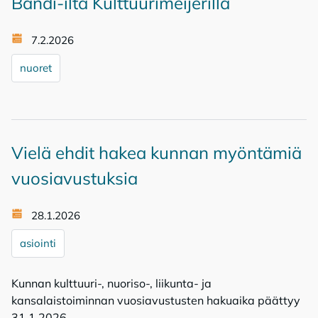
Bändi-ilta Kulttuurimeijerillä
7.2.2026
nuoret
Vielä ehdit hakea kunnan myöntämiä
vuosiavustuksia
28.1.2026
asiointi
Kunnan kulttuuri-, nuoriso-, liikunta- ja
kansalaistoiminnan vuosiavustusten hakuaika päättyy
31.1.2026.