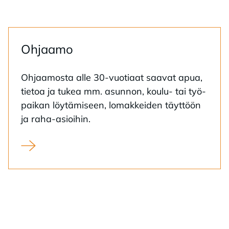
Oh­jaa­mo
Oh­jaa­mos­ta alle 30-vuo­ti­aat saa­vat apua,
tie­toa ja tu­kea mm. asun­non, kou­lu- tai työ­
pai­kan löy­tä­mi­seen, lo­mak­kei­den täyt­töön
ja raha-asioi­hin.
Ohjaamo