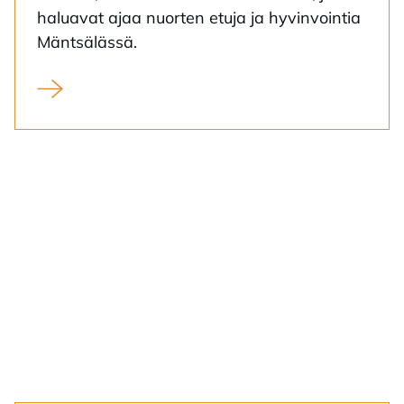
ha­lua­vat ajaa nuor­ten etu­ja ja hy­vin­voin­tia
Mänt­sä­läs­sä.
Nuorisovaltuusto