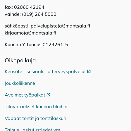
fax: 02060 42194
vaihde: (019) 264 5000
sähköposti: palvelupiste(at)mantsala.fi
kirjaamo(at)mantsala.fi
Kunnan Y-tunnus 0129261-5
Oi­ko­pol­ku­ja
Keusote - sosiaali- ja terveyspalvelut
Ulkoinen linkki
Joukkoliikenne
Avoimet työpaikat
Ulkoinen linkki
Tilavaraukset kunnan tiloihin
Vapaat tontit ja tonttilaskuri
Talous, laskutustiedot ym.