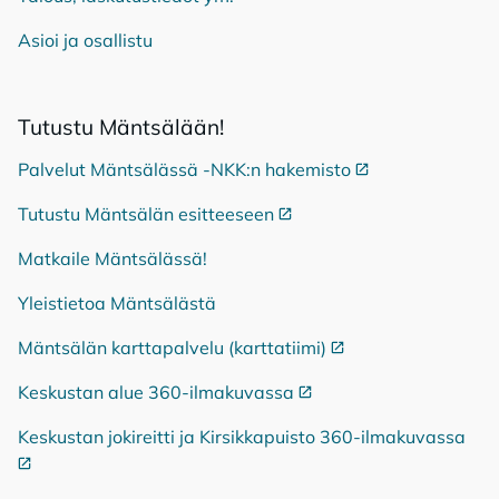
Asioi ja osallistu
Tu­tus­tu Mänt­sä­lään!
Palvelut Mäntsälässä -NKK:n hakemisto
Ulkoinen linkki
Tutustu Mäntsälän esitteeseen
Ulkoinen linkki
Matkaile Mäntsälässä!
Yleistietoa Mäntsälästä
Mäntsälän karttapalvelu (karttatiimi)
Ulkoinen linkki
Keskustan alue 360-ilmakuvassa
Ulkoinen linkki
Keskustan jokireitti ja Kirsikkapuisto 360-ilmakuvassa
Ulko