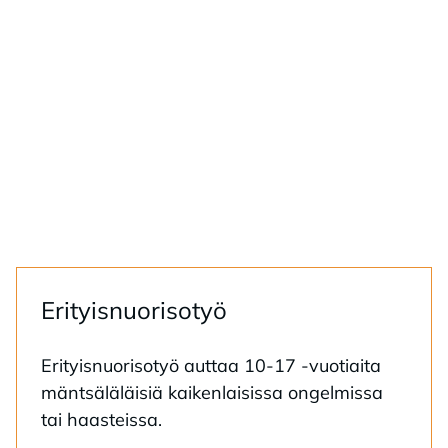
Eri­tyis­nuo­ri­so­työ
Eri­tyis­nuo­ri­so­työ aut­taa 10-17 -vuo­tiai­ta
mänt­sä­lä­läi­siä kai­ken­lai­sis­sa on­gel­mis­sa
tai haas­teis­sa.