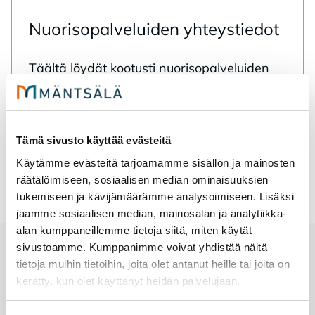
Nuo­ri­so­pal­ve­lui­den yh­teys­tie­dot
Tääl­tä löy­dät koo­tus­ti nuo­ri­so­pal­ve­lui­den
yh­teys­tie­dot.
Nuorisopalveluiden yhteystiedot
Tämä sivusto käyttää evästeitä
Käytämme evästeitä tarjoamamme sisällön ja mainosten
räätälöimiseen, sosiaalisen median ominaisuuksien
tukemiseen ja kävijämäärämme analysoimiseen. Lisäksi
jaamme sosiaalisen median, mainosalan ja analytiikka-
alan kumppaneillemme tietoja siitä, miten käytät
sivustoamme. Kumppanimme voivat yhdistää näitä
tietoja muihin tietoihin, joita olet antanut heille tai joita on
kerätty, kun olet käyttänyt heidän palvelujaan.