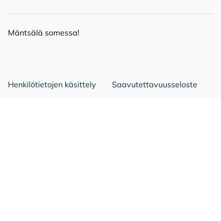
Mänt­sä­lä so­mes­sa!
Mäntsälä Facebookissa
Mäntsälä LinkedIn:ssä
Mäntsälä Instassa
Henkilötietojen käsittely
Saavutettavuusseloste