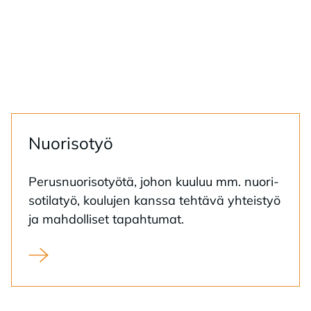
Nuo­ri­so­työ
Pe­rus­nuo­ri­so­työ­tä, jo­hon kuu­luu mm. nuo­ri­
so­ti­la­työ, kou­lu­jen kans­sa teh­tä­vä yh­teis­työ
ja mah­dol­li­set ta­pah­tu­mat.
Nuorisotyö