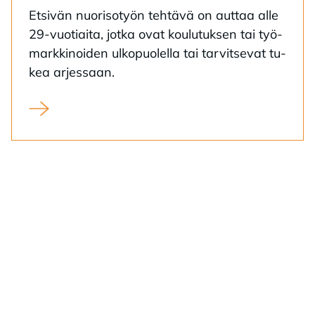
Et­si­vän nuo­ri­so­työn teh­tä­vä on aut­taa alle
29-vuo­tiai­ta, jot­ka ovat kou­lu­tuk­sen tai työ­
mark­ki­noi­den ul­ko­puo­lel­la tai tar­vit­se­vat tu­
kea ar­jes­saan.
Etsivä nuorisotyö