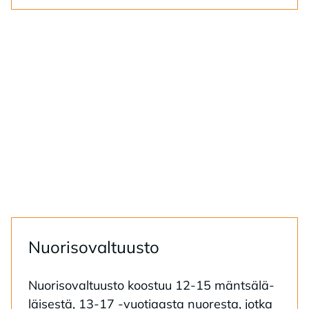
Nuo­ri­so­val­tuus­to
Nuo­ri­so­val­tuus­to koos­tuu 12-15 mänt­sä­lä­
läi­ses­tä, 13-17 -vuo­ti­aas­ta nuo­res­ta, jot­ka