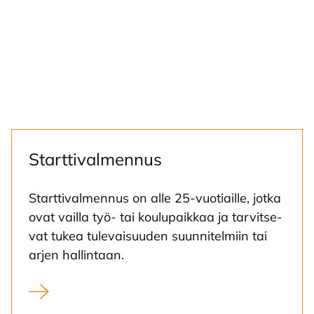
Start­ti­val­men­nus
Start­ti­val­men­nus on alle 25-vuo­tiail­le, jot­ka
ovat vail­la työ- tai kou­lu­paik­kaa ja tar­vit­se­
vat tu­kea tu­le­vai­suu­den suun­ni­tel­miin tai
ar­jen hal­lin­taan.
Starttivalmennus