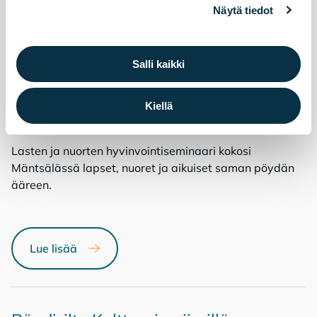
Kun arki toimii, tulevaisuus
Näytä tiedot
kantaa
Salli kaikki
5.5.2026
Kiellä
hyvinvointi
Lasten ja nuorten hyvinvointiseminaari kokosi
Mäntsälässä lapset, nuoret ja aikuiset saman pöydän
ääreen.
Lue lisää