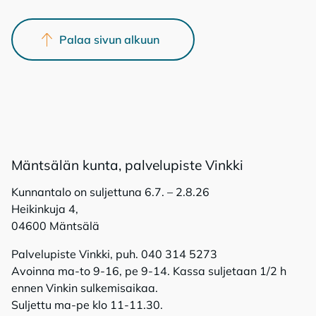
Palaa sivun alkuun
Mänt­sä­län kun­ta, pal­ve­lu­pis­te Vink­ki
Kunnantalo on suljettuna 6.7. – 2.8.26
Heikinkuja 4,
04600 Mäntsälä
Palvelupiste Vinkki, puh. 040 314 5273
Avoinna ma-to 9-16, pe 9-14. Kassa suljetaan 1/2 h
ennen Vinkin sulkemisaikaa.
Suljettu ma-pe klo 11-11.30.