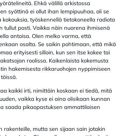
örätelineitä. Ehkä välillä arkistossa
n syöttinä ei ollut ihan lempipuuhaa, oli se
ta kokouksia, työskennellä tietokoneella radiota
n tullut posti. Vaikka näin nuorena ihmisenä
della antoisa. Olen melko varma, että
nkaan osalta. Se saikin pohtimaan, että mikä
a erityisesti silloin, kun sen itse kokee tai
katsojan roolissa. Kaikenlaista kokemusta
tin hakemisesta rikkaruohojen nyppimiseen
töissä.
a kaikki irti, nimittäin koskaan ei tiedä, mitä
suuden, vaikka kyse ei aina olisikaan kunnan
ttaa saada pikaopastuksen ammattilaisen
rakenteille, mutta sen sijaan sain jotakin