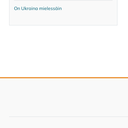
On Ukrai­na mie­les­säin