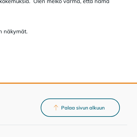
ia kokemuksia. Olen melko varma, että nämä
an näkymät.
Palaa sivun alkuun