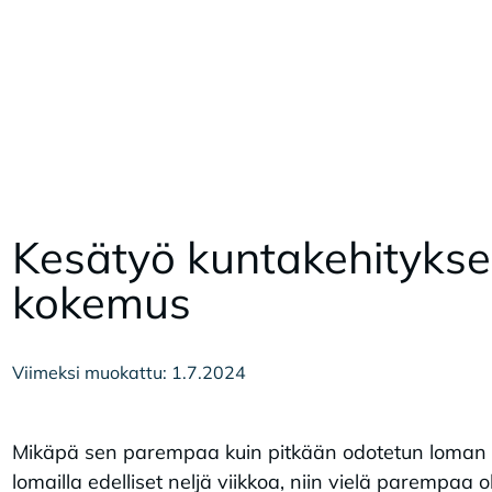
Ke­sä­työ kun­ta­ke­hi­tyk­se
ko­ke­mus
Viimeksi muokattu: 1.7.2024
Mikäpä sen parempaa kuin pitkään odotetun loman sa
lomailla edelliset neljä viikkoa, niin vielä parempaa o