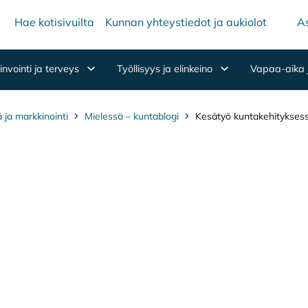
Hae kotisivuilta
Kunnan yhteystiedot ja aukiolot
As
nvointi ja terveys
Työllisyys ja elinkeino
Vapaa-aika 
ä ja markkinointi
Mielessä – kuntablogi
Kesätyö kuntakehityksess