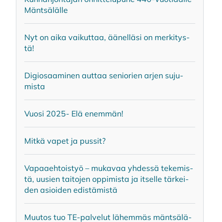
Mänt­sä­läl­le
Nyt on aika vai­kut­taa, ää­nel­lä­si on mer­ki­tys­
tä!
Di­gio­saa­mi­nen aut­taa se­nio­rien ar­jen su­ju­
mis­ta
Vuo­si 2025- Elä enem­män!
Mit­kä va­pet ja pus­sit?
Va­paa­eh­tois­työ – mu­ka­vaa yh­des­sä te­ke­mis­
tä, uusien tai­to­jen op­pi­mis­ta ja it­sel­le tär­kei­
den asioi­den edis­tä­mis­tä
Muu­tos tuo TE-pal­ve­lut lä­hem­mäs mänt­sä­lä­