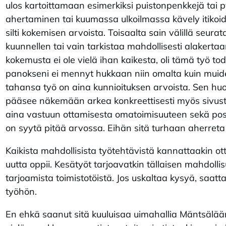
ulos kartoittamaan esimerkiksi puistonpenkkejä tai py
ahertaminen tai kuumassa ulkoilmassa kävely itikoide
silti kokemisen arvoista. Toisaalta sain välillä seura
kuunnellen tai vain tarkistaa mahdollisesti alakertaa
kokemusta ei ole vielä ihan kaikesta, oli tämä työ to
panokseni ei mennyt hukkaan niin omalta kuin muide
tahansa työ on aina kunnioituksen arvoista. Sen huoma
pääsee näkemään arkea konkreettisesti myös sivusta
aina vastuun ottamisesta omatoimisuuteen sekä pos
on syytä pitää arvossa. Eihän sitä turhaan aherreta 
Kaikista mahdollisista työtehtävistä kannattaakin otta
uutta oppii. Kesätyöt tarjoavatkin tällaisen mahdolli
tarjoamista toimistotöistä. Jos uskaltaa kysyä, saa
työhön.
En ehkä saanut sitä kuuluisaa uimahallia Mäntsälään 