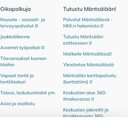
Oi­ko­pol­ku­ja
Tu­tus­tu Mänt­sä­lään!
Keusote - sosiaali- ja
Palvelut Mäntsälässä -
terveyspalvelut
Ulkoinen linkki
NKK:n hakemisto
Ulkoinen link
Joukkoliikenne
Tutustu Mäntsälän
esitteeseen
Ulkoinen linkki
Avoimet työpaikat
Ulkoinen linkki
Matkaile Mäntsälässä!
Tilavaraukset kunnan
tiloihin
Yleistietoa Mäntsälästä
Vapaat tontit ja
Mäntsälän karttapalvelu
tonttilaskuri
(karttatiimi)
Ulkoinen linkki
Talous, laskutustiedot ym.
Keskustan alue 360-
ilmakuvassa
Ulkoinen linkki
Asioi ja osallistu
Keskustan jokireitti ja
Kirsikkapuisto 360-
ilmakuvassa
Ulkoinen linkki