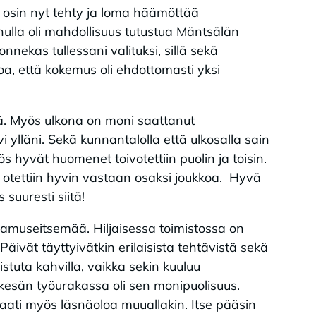
 osin nyt tehty ja loma häämöttää
lla oli mahdollisuus tutustua Mäntsälän
nekas tullessani valituksi, sillä sekä
noa, että kokemus oli ehdottomasti yksi
tä. Myös ulkona on moni saattanut
 ylläni. Sekä kunnantalolla että ulkosalla sain
ös hyvät huomenet toivotettiin puolin ja toisin.
 otettiin hyvin vastaan osaksi joukkoa. Hyvä
 suuresti siitä!
aamuseitsemää. Hiljaisessa toimistossa on
äivät täyttyivätkin erilaisista tehtävistä sekä
istuta kahvilla, vaikka sekin kuuluu
esän työurakassa oli sen monipuolisuus.
ö vaati myös läsnäoloa muuallakin. Itse pääsin