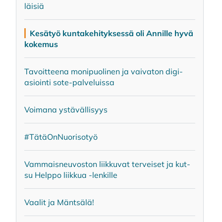
läi­siä
Ke­sä­työ kun­ta­ke­hi­tyk­ses­sä oli An­nil­le hyvä
ko­ke­mus
Ta­voit­tee­na mo­ni­puo­li­nen ja vai­va­ton di­gi­
asioin­ti sote-pal­ve­luis­sa
Voi­ma­na ys­tä­väl­li­syys
#Tä­tä­On­Nuo­ri­so­työ
Vam­mais­neu­vos­ton liik­ku­vat ter­vei­set ja kut­
su Help­po liik­kua -len­kil­le
Vaa­lit ja Mänt­sä­lä!