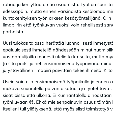
rahaa ja kerryttää omaa osaamista. Työt on suurilta
edessäpäin, mutta ennen varsinaista kesälomaa minu
kuntakehityksen työn arkeen kesätyöntekijänä. Olin on
ilmapiirin että työnkuvan vuoksi voin rehellisesti sa
parhaista.
Uusi tulokas talossa herättää luonnollisesti ihmetys
epäluuloisesti ihmetellä nähdessään minut huomioliivi
vastaantulijoilta monesti uteliaita katseita, mutta my
Ja sitä paitsi jo heti ensimmäisenä työpäivänä minut
ja ystävällinen ilmapiiri päivittäin tekee ihmeitä. Kiitos
Usein sain olla ensimmäisenä työpaikalla jo ennen 
mukava suunnitella päivän aikataulu ja työtehtävät. P
sisätiloissa että ulkona. Ei Kunnantalolla ainoastaan 
työnkuvaan 😊. Ehkä mieleenpainuvin osuus tämän k
Itselleni tuli yllätyksenä, että myös siisti toimistoty