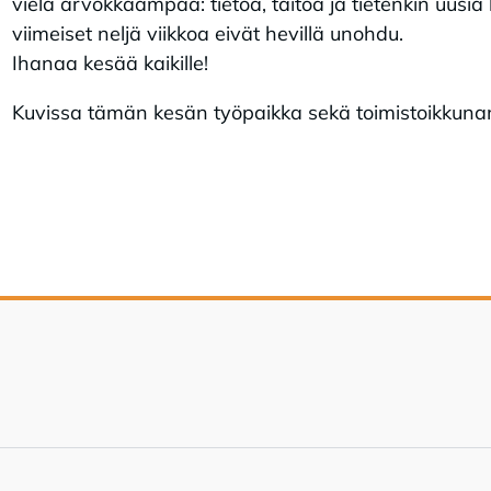
vielä arvokkaampaa: tietoa, taitoa ja tietenkin uus
viimeiset neljä viikkoa eivät hevillä unohdu.
Ihanaa kesää kaikille!
Kuvissa tämän kesän työpaikka sekä toimistoikkun