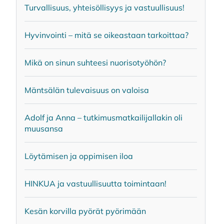
Tur­val­li­suus, yh­tei­söl­li­syys ja vas­tuul­li­suus!
Hy­vin­voin­ti – mitä se oi­keas­taan tar­koit­taa?
Mikä on si­nun suh­tee­si nuo­ri­so­työ­hön?
Mänt­sä­län tu­le­vai­suus on va­loi­sa
Adolf ja Anna – tut­ki­mus­mat­kai­li­jal­la­kin oli
muusan­sa
Löy­tä­mi­sen ja op­pi­mi­sen iloa
HIN­KUA ja vas­tuul­li­suut­ta toi­min­taan!
Ke­sän kor­vil­la pyö­rät pyö­ri­mään