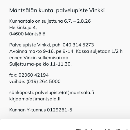
Mänt­sä­län kun­ta, pal­ve­lu­pis­te Vink­ki
Kunnantalo on suljettuna 6.7. – 2.8.26
Heikinkuja 4,
04600 Mäntsälä
Palvelupiste Vinkki, puh. 040 314 5273
Avoinna ma-to 9-16, pe 9-14. Kassa suljetaan 1/2 h
ennen Vinkin sulkemisaikaa.
Suljettu ma-pe klo 11-11.30.
fax: 02060 42194
vaihde: (019) 264 5000
sähköposti: palvelupiste(at)mantsala.fi
kirjaamo(at)mantsala.fi
Kunnan Y-tunnus 0129261-5