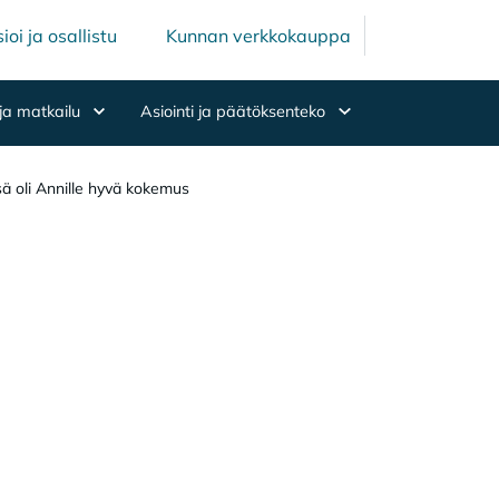
Mäntsälän ku
Mäntsälä
ioi ja osallistu
Kunnan verkkokauppa
ja matkailu
Asiointi ja päätöksenteko
ä oli Annille hyvä kokemus