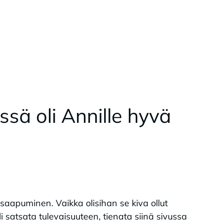
s­sä oli An­nil­le hyvä
apuminen. Vaikka olisihan se kiva ollut
li satsata tulevaisuuteen, tienata siinä sivussa