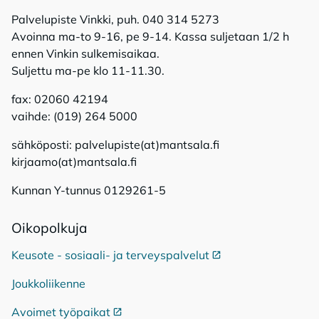
Palvelupiste Vinkki, puh. 040 314 5273
Avoinna ma-to 9-16, pe 9-14. Kassa suljetaan 1/2 h
ennen Vinkin sulkemisaikaa.
Suljettu ma-pe klo 11-11.30.
fax: 02060 42194
vaihde: (019) 264 5000
sähköposti: palvelupiste(at)mantsala.fi
kirjaamo(at)mantsala.fi
Kunnan Y-tunnus 0129261-5
Oi­ko­pol­ku­ja
Keusote - sosiaali- ja terveyspalvelut
Ulkoinen linkki
Joukkoliikenne
Avoimet työpaikat
Ulkoinen linkki