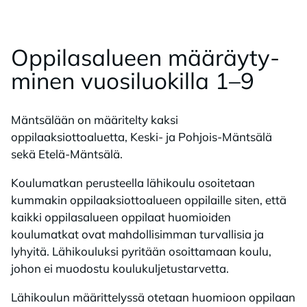
Op­pi­la­sa­lu­een mää­räy­ty­
mi­nen vuo­si­luo­kil­la 1–9
Mäntsälään on määritelty kaksi
oppilaaksiottoaluetta, Keski- ja Pohjois-Mäntsälä
sekä Etelä-Mäntsälä.
Koulumatkan perusteella lähikoulu osoitetaan
kummakin oppilaaksiottoalueen oppilaille siten, että
kaikki oppilasalueen oppilaat huomioiden
koulumatkat ovat mahdollisimman turvallisia ja
lyhyitä. Lähikouluksi pyritään osoittamaan koulu,
johon ei muodostu koulukuljetustarvetta.
Lähikoulun määrittelyssä otetaan huomioon oppilaan