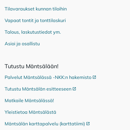
Tilavaraukset kunnan tiloihin
Vapaat tontit ja tonttilaskuri
Talous, laskutustiedot ym.
Asioi ja osallistu
Tu­tus­tu Mänt­sä­lään!
Palvelut Mäntsälässä -NKK:n hakemisto
Ulkoinen linkki
Tutustu Mäntsälän esitteeseen
Ulkoinen linkki
Matkaile Mäntsälässä!
Yleistietoa Mäntsälästä
Mäntsälän karttapalvelu (karttatiimi)
Ulkoinen linkki