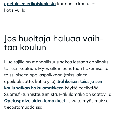
opetuksen erikoisluokista
kunnan ja koulujen
kotisivuilla.
Jos huol­ta­ja ha­lu­aa vaih­
taa kou­lun
Huoltajilla on mahdollisuus hakea lastaan oppilaaksi
toiseen kouluun. Myös silloin puhutaan hakemisesta
toissijaiseen oppilaspaikkaan (toissijainen
oppilaaksiotto, katso yllä).
Sähköisen toissijaisen
koulupaikan hakulomakkeen
käyttö edellyttää
Suomi.fi-tunnistautumista. Hakulomake on saatavilla
Opetuspalveluiden lomakkeet
-sivulta myös muissa
tiedostomuodoissa.