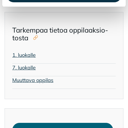
Tar­kem­paa tie­toa op­pi­laak­sio­
tos­ta
1. luo­kal­le
Avautuu uuteen ikkunaan
7. luo­kal­le
Avautuu uuteen ikkunaan
Muut­ta­va op­pi­las
Avautuu uuteen ikkunaan