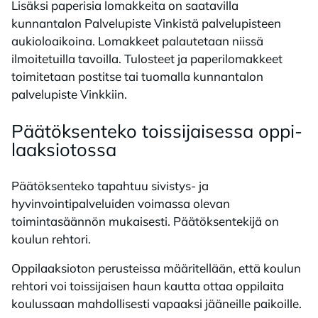
Lisäksi paperisia lomakkeita on saatavilla
kunnantalon Palvelupiste Vinkistä palvelupisteen
aukioloaikoina. Lomakkeet palautetaan niissä
ilmoitetuilla tavoilla. Tulosteet ja paperilomakkeet
toimitetaan postitse tai tuomalla kunnantalon
palvelupiste Vinkkiin.
Pää­tök­sen­te­ko tois­si­jai­ses­sa op­pi­
laak­sio­tos­sa
Päätöksenteko tapahtuu sivistys- ja
hyvinvointipalveluiden voimassa olevan
toimintasäännön mukaisesti. Päätöksentekijä on
koulun rehtori.
Oppilaaksioton perusteissa määritellään, että koulun
rehtori voi toissijaisen haun kautta ottaa oppilaita
koulussaan mahdollisesti vapaaksi jääneille paikoille.