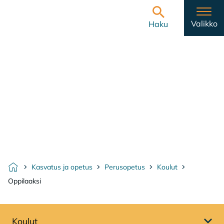
Hyppää sisältöön
Etusivulle
Valikko
Haku
Kasvatus ja opetus
Perusopetus
Koulut
Etusivu
Oppilaaksi
Koulut