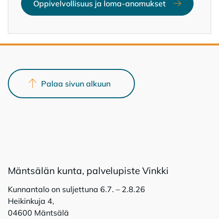
Oppivelvollisuus ja loma-anomukset
Avautuu uuteen ikkunaan
Palaa sivun alkuun
Mänt­sä­län kun­ta, pal­ve­lu­pis­te Vink­ki
Kunnantalo on suljettuna 6.7. – 2.8.26
Heikinkuja 4,
04600 Mäntsälä