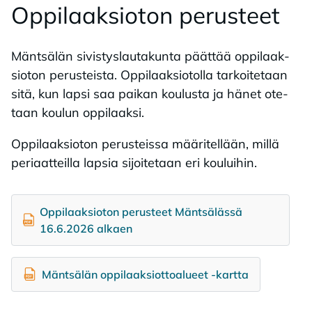
Op­pi­laak­sio­ton pe­rus­teet
Mänt­sä­län si­vis­tys­lau­ta­kun­ta päät­tää op­pi­laak­
sio­ton pe­rus­teis­ta. Op­pi­laak­sio­tol­la tar­koi­te­taan
sitä, kun lap­si saa pai­kan kou­lus­ta ja hä­net ote­
taan kou­lun op­pi­laak­si.
Op­pi­laak­sio­ton pe­rus­teis­sa mää­ri­tel­lään, mil­lä
pe­ri­aat­teil­la lap­sia si­joi­te­taan eri kou­lui­hin.
Oppilaaksioton perusteet Mäntsälässä
16.6.2026 alkaen
Mäntsälän oppilaaksiottoalueet -kartta