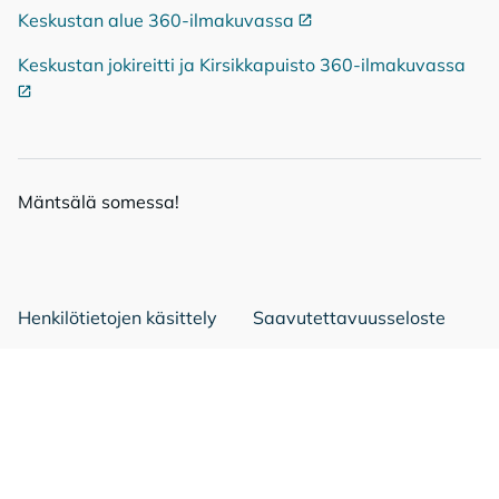
Keskustan alue 360-ilmakuvassa
Ulkoinen linkki
Keskustan jokireitti ja Kirsikkapuisto 360-ilmakuvassa
Ulko
Mänt­sä­lä so­mes­sa!
Mäntsälä Facebookissa
Mäntsälä LinkedIn:ssä
Mäntsälä Instassa
Henkilötietojen käsittely
Saavutettavuusseloste