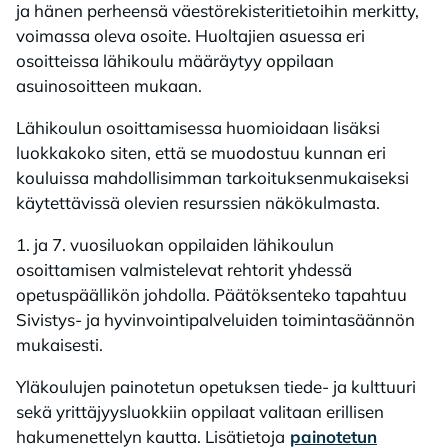
ja hänen perheensä väestörekisteritietoihin merkitty,
voimassa oleva osoite. Huoltajien asuessa eri
osoitteissa lähikoulu määräytyy oppilaan
asuinosoitteen mukaan.
Lähikoulun osoittamisessa huomioidaan lisäksi
luokkakoko siten, että se muodostuu kunnan eri
kouluissa mahdollisimman tarkoituksenmukaiseksi
käytettävissä olevien resurssien näkökulmasta.
1. ja 7. vuosiluokan oppilaiden lähikoulun
osoittamisen valmistelevat rehtorit yhdessä
opetuspäällikön johdolla. Päätöksenteko tapahtuu
Sivistys- ja hyvinvointipalveluiden toimintasäännön
mukaisesti.
Yläkoulujen painotetun opetuksen tiede- ja kulttuuri
sekä yrittäjyysluokkiin oppilaat valitaan erillisen
hakumenettelyn kautta. Lisätietoja
painotetun