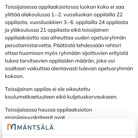
Toissijaisessa oppilaaksiotossa luokan koko ei saa
ylittää alakoulussa 1.–2. vuosiluokan oppilailla 22
oppilasta, vuosiluokkien 3.–6. oppilailla 24 oppilasta
ja yläkoulussa 21 oppilasta eikä toissijainen
oppilaaksiotto saa aiheuttaa uuden opetusryhmän
perustamistarvetta. Päätöstä tehdessään rehtori
ottaa huomioon myös ryhmään sijoittuvien erityistä
tukea tarvitsevien oppilaiden määrän, joka voi
osaltaan vaikuttaa alentavasti tulevan opetusryhmän
kokoon.
Toissijainen oppilas ei ole oikeutettu
koulumatkaetuuteen eikä kuljetuskorvaukseen.
Toissijaisessa haussa oppilaaksioton
ensisijaisuuskriteerit ovat
Oppilas asuu Mäntsälässä.