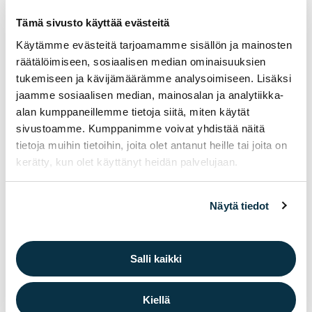
Oppilas muuttaa todistettavasti
Tämä sivusto käyttää evästeitä
oppilaaksiottoalueelle lukuvuoden aikana.
Käytämme evästeitä tarjoamamme sisällön ja mainosten
Oppilaan vanhempi sisarus opiskelee
räätälöimiseen, sosiaalisen median ominaisuuksien
asianomaisessa koulussa (poislukien
tukemiseen ja kävijämäärämme analysoimiseen. Lisäksi
painotetun opetuksen erikoisluokat).
jaamme sosiaalisen median, mainosalan ja analytiikka-
Sisarusperustetta ei huomioida, jos luokilla
alan kumppaneillemme tietoja siitä, miten käytät
1–6 opiskeleva oppilas hakee paikkaa
sivustoamme. Kumppanimme voivat yhdistää näitä
yhtenäiskouluun, jossa isompi sisarus
tietoja muihin tietoihin, joita olet antanut heille tai joita on
opiskelee luokilla 7–9 tai jos luokilla 7–9
kerätty, kun olet käyttänyt heidän palvelujaan.
opiskeleva oppilas hakee paikkaa
yhtenäiskouluun, jossa nuorempi sisarus
Näytä tiedot
opiskelee luokilla 1–6.
Mikäli on useita em. ehdot täyttäviä hakijoita,
valitaan koulumatkan etäisyyden perusteella
Salli kaikki
lähinnä koulua asuvat oppilaat.
Kiellä