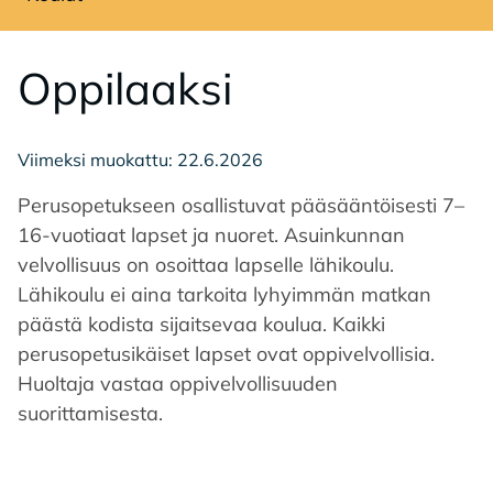
Avaa sivuvalikko
Op­pi­laak­si
Viimeksi muokattu: 22.6.2026
Perusopetukseen osallistuvat pääsääntöisesti 7–
16-vuotiaat lapset ja nuoret. Asuinkunnan
velvollisuus on osoittaa lapselle lähikoulu.
Lähikoulu ei aina tarkoita lyhyimmän matkan
päästä kodista sijaitsevaa koulua. Kaikki
perusopetusikäiset lapset ovat oppivelvollisia.
Huoltaja vastaa oppivelvollisuuden
suorittamisesta.