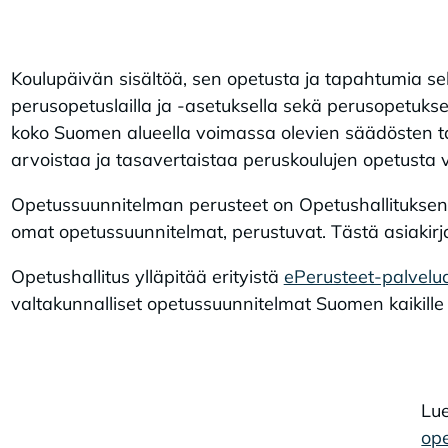
Koulupäivän sisältöä, sen opetusta ja tapahtumia se
perusopetuslailla ja -asetuksella sekä perusopetuks
koko Suomen alueella voimassa olevien säädösten t
arvoistaa ja tasavertaistaa peruskoulujen opetusta v
Opetussuunnitelman perusteet on Opetushallituksen 
omat opetussuunnitelmat, perustuvat. Tästä asiaki
Opetushallitus ylläpitää erityistä
ePerusteet-palvelu
valtakunnalliset opetussuunnitelmat Suomen kaikille k
Lue
ope