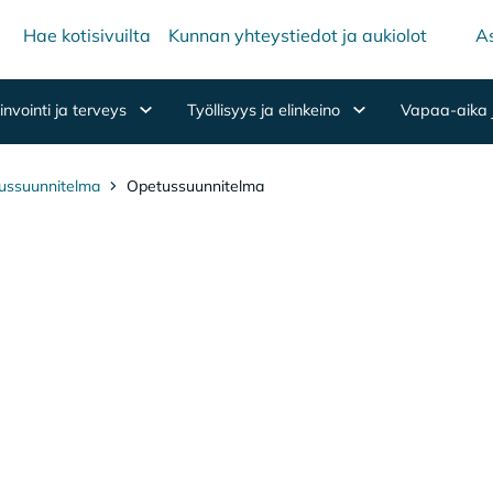
Hae kotisivuilta
Kunnan yhteystiedot ja aukiolot
As
nvointi ja terveys
Työllisyys ja elinkeino
Vapaa-aika 
ussuunnitelma
Opetussuunnitelma