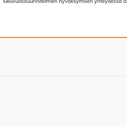
lukuvuosisuunnitelmien hyväksymisen yhteydessä ai