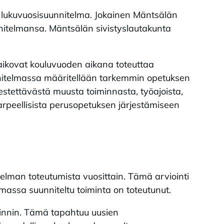
 lukuvuosisuunnitelma. Jokainen Mäntsälän
nitelmansa. Mäntsälän sivistyslautakunta
aikovat kouluvuoden aikana toteuttaa
itelmassa määritellään tarkemmin opetuksen
estettävästä muusta toiminnasta, työajoista,
arpeellisista perusopetuksen järjestämiseen
elman toteutumista vuosittain. Tämä arviointi
lmassa suunniteltu toiminta on toteutunut.
innin. Tämä tapahtuu uusien