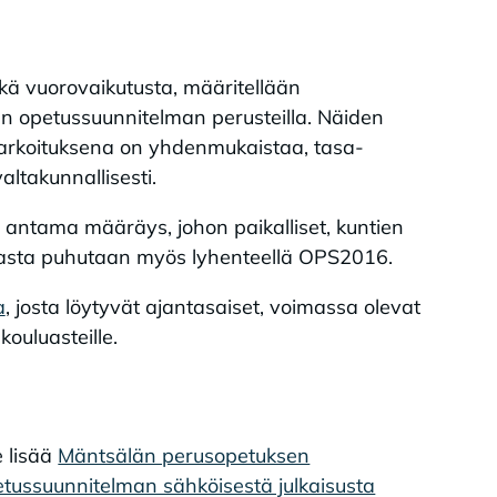
kä vuorovaikutusta, määritellään
en opetussuunnitelman perusteilla. Näiden
arkoituksena on yhdenmukaistaa, tasa-
altakunnallisesti.
antama määräys, johon paikalliset, kuntien
rjasta puhutaan myös lyhenteellä OPS2016.
a
, josta löytyvät ajantasaiset, voimassa olevat
ouluasteille.
 lisää
Mäntsälän perusopetuksen
tussuunnitelman sähköisestä julkaisusta