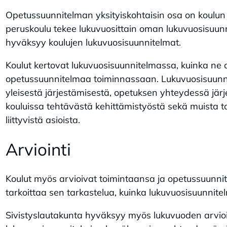
Opetussuunnitelman yksityiskohtaisin osa on koulun
peruskoulu tekee lukuvuosittain oman lukuvuosisuun
hyväksyy koulujen lukuvuosisuunnitelmat.
Koulut kertovat lukuvuosisuunnitelmassa, kuinka ne 
opetussuunnitelmaa toiminnassaan. Lukuvuosisuunn
yleisestä järjestämisestä, opetuksen yhteydessä järj
kouluissa tehtävästä kehittämistyöstä sekä muista t
liittyvistä asioista.
Ar­vioin­ti
Koulut myös arvioivat toimintaansa ja opetussuunnit
tarkoittaa sen tarkastelua, kuinka lukuvuosisuunnite
Sivistyslautakunta hyväksyy myös lukuvuoden arvio