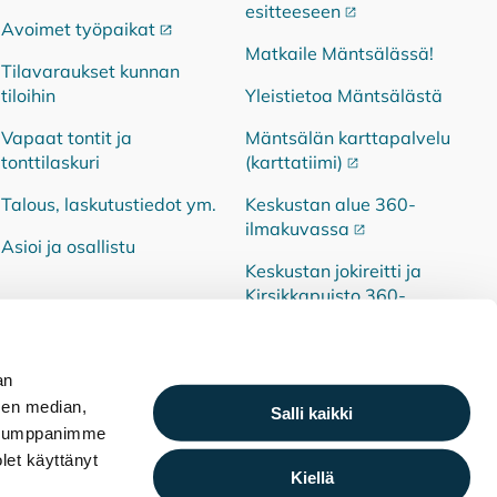
esitteeseen
Ulkoinen linkki
Avoimet työpaikat
Ulkoinen linkki
Matkaile Mäntsälässä!
Tilavaraukset kunnan
tiloihin
Yleistietoa Mäntsälästä
Vapaat tontit ja
Mäntsälän karttapalvelu
tonttilaskuri
(karttatiimi)
Ulkoinen linkki
Talous, laskutustiedot ym.
Keskustan alue 360-
ilmakuvassa
Ulkoinen linkki
Asioi ja osallistu
Keskustan jokireitti ja
Kirsikkapuisto 360-
ilmakuvassa
Ulkoinen linkki
an
sen median,
Salli kaikki
. Kumppanimme
olet käyttänyt
Henkilötietojen käsittely
Saavutettavuusseloste
Kiellä