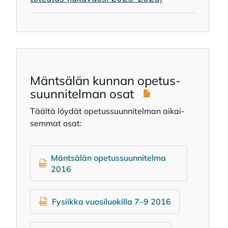
Mänt­sä­län kun­nan ope­tus­
suun­ni­tel­man osat
Tääl­tä löy­dät ope­tus­suun­ni­tel­man ai­kai­
sem­mat osat:
Mäntsälän opetussuunnitelma
2016
Fysiikka vuosiluokilla 7–9 2016