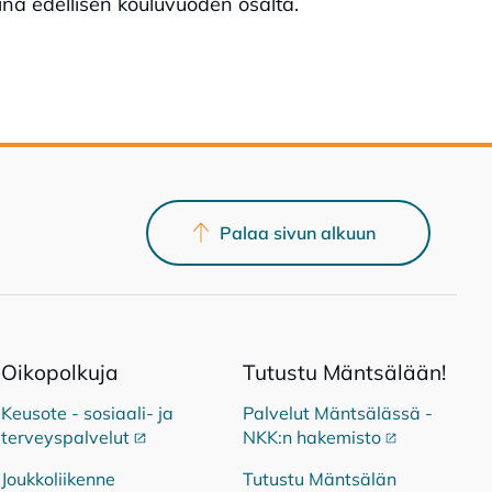
na edellisen kouluvuoden osalta.
Palaa sivun alkuun
Oi­ko­pol­ku­ja
Tu­tus­tu Mänt­sä­lään!
Keusote - sosiaali- ja
Palvelut Mäntsälässä -
terveyspalvelut
Ulkoinen linkki
NKK:n hakemisto
Ulkoinen link
Joukkoliikenne
Tutustu Mäntsälän