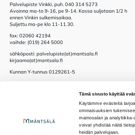
Palvelupiste Vinkki, puh. 040 314 5273
Avoinna ma-to 9-16, pe 9-14. Kassa suljetaan 1/2 h
ennen Vinkin sulkemisaikaa.
Suljettu ma-pe klo 11-11.30.
fax: 02060 42194
vaihde: (019) 264 5000
sähköposti: palvelupiste(at)mantsala.fi
kirjaamo(at)mantsala.fi
Kunnan Y-tunnus 0129261-5
Tämä sivusto käyttää eväs
Käytämme evästeitä tarjoa
ominaisuuksien tukemisee
mainosalan ja analytiikka
voivat yhdistää näitä tietoja
Mänt­sä­lä so­mes­sa!
heidän palvelujaan.