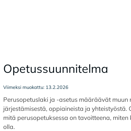
Ope­tus­suun­ni­tel­ma
Viimeksi muokattu: 13.2.2026
kkunaan
Perusopetuslaki ja -asetus määräävät muun
järjestämisestä, oppiaineista ja yhteistyöstä
n ikkunaan
mitä perusopetuksessa on tavoitteena, miten ko
olla.
n ikkunaan