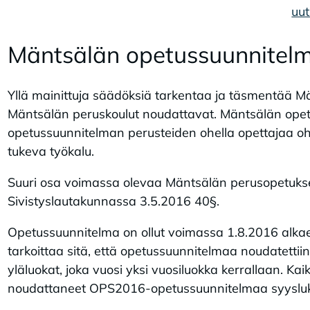
uut
Mänt­sä­län ope­tus­suun­ni­tel­
Yllä mainittuja säädöksiä tarkentaa ja täsmentää 
Mäntsälän peruskoulut noudattavat. Mäntsälän opet
opetussuunnitelman perusteiden ohella opettajaa ohj
tukeva työkalu.
Suuri osa voimassa olevaa Mäntsälän perusopetuks
Sivistyslautakunnassa 3.5.2016 40§.
Opetussuunnitelma on ollut voimassa 1.8.2016 alkaen
tarkoittaa sitä, että opetussuunnitelmaa noudatettiin 
yläluokat, joka vuosi yksi vuosiluokka kerrallaan. Ka
noudattaneet OPS2016-opetussuunnitelmaa syysluk