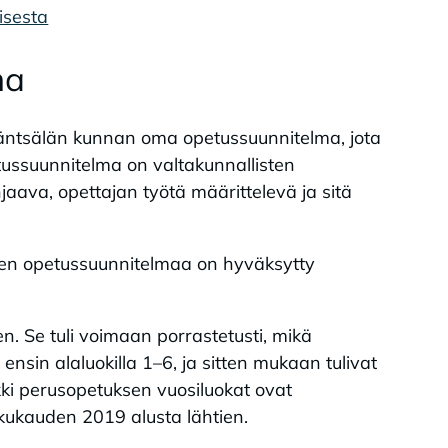
isesta
ma
Mäntsälän kunnan oma opetussuunnitelma, jota
ussuunnitelma on valtakunnallisten
aava, opettajan työtä määrittelevä ja sitä
en opetussuunnitelmaa on hyväksytty
. Se tuli voimaan porrastetusti, mikä
ensin alaluokilla 1–6, ja sitten mukaan tulivat
ikki perusopetuksen vuosiluokat ovat
ukauden 2019 alusta lähtien.