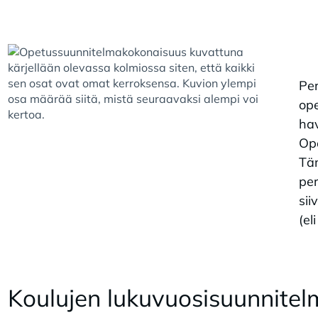
Pe
op
hav
Op
Täm
per
sii
(el
Kou­lu­jen lu­ku­vuo­si­suun­ni­tel