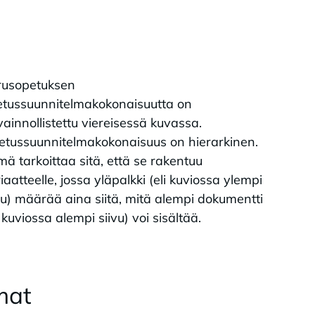
rusopetuksen
etussuunnitelmakokonaisuutta on
ainnollistettu viereisessä kuvassa.
etussuunnitelmakokonaisuus on hierarkinen.
ä tarkoittaa sitä, että se rakentuu
iaatteelle, jossa yläpalkki (eli kuviossa ylempi
vu) määrää aina siitä, mitä alempi dokumentti
i kuviossa alempi siivu) voi sisältää.
­mat