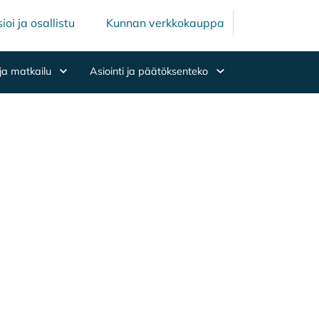
Mäntsälän ku
Mäntsälä
ioi ja osallistu
Kunnan verkkokauppa
ja matkailu
Asiointi ja päätöksenteko