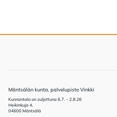
Mänt­sä­län kun­ta, pal­ve­lu­pis­te Vink­ki
Kunnantalo on suljettuna 6.7. – 2.8.26
Heikinkuja 4,
04600 Mäntsälä