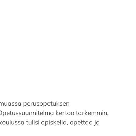
 muassa perusopetuksen
. Opetussuunnitelma kertoo tarkemmin,
ulussa tulisi opiskella, opettaa ja