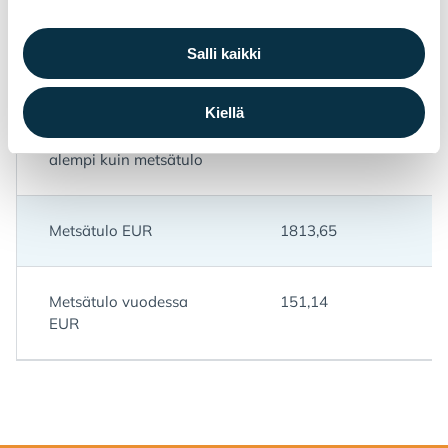
Metsätulo vuodessa
2267,06
EUR
Salli kaikki
Kiellä
Hakkuumahdollisuuden
-453,41
nettoraha-arvo 20%
alempi kuin metsätulo
Metsätulo EUR
1813,65
Metsätulo vuodessa
151,14
EUR