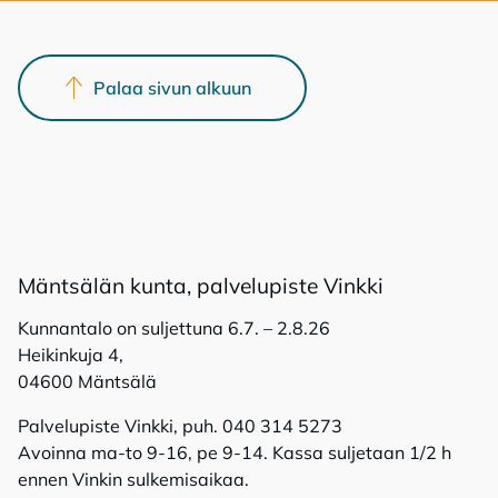
Palaa sivun alkuun
Mänt­sä­län kun­ta, pal­ve­lu­pis­te Vink­ki
Kunnantalo on suljettuna 6.7. – 2.8.26
Heikinkuja 4,
04600 Mäntsälä
Palvelupiste Vinkki, puh. 040 314 5273
Avoinna ma-to 9-16, pe 9-14. Kassa suljetaan 1/2 h
ennen Vinkin sulkemisaikaa.