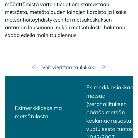
määrittämistä varten tiedot omistamastaan
metsästä, metsätalouden lainojen koroista ja lisäksi
metsänhoitoyhdistyksen tai metsäkeskuksen
antaman lausunnon, mikäli metsätulosta halutaan
saada edellä mainittu alennus.
Voit vierittää taulukkoa
Esimerkkiasiakkaall
metsää
(verohallituksen
Esimerkkilaskelma
päätös metsän
metsätulosta
keskimääräisestä
vuotuisesta tuotosta
1042/2007