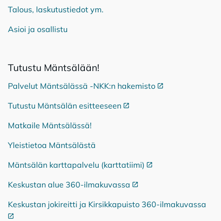
Talous, laskutustiedot ym.
Asioi ja osallistu
Tu­tus­tu Mänt­sä­lään!
Palvelut Mäntsälässä -NKK:n hakemisto
Ulkoinen linkki
Tutustu Mäntsälän esitteeseen
Ulkoinen linkki
Matkaile Mäntsälässä!
Yleistietoa Mäntsälästä
Mäntsälän karttapalvelu (karttatiimi)
Ulkoinen linkki
Keskustan alue 360-ilmakuvassa
Ulkoinen linkki
Keskustan jokireitti ja Kirsikkapuisto 360-ilmakuvassa
Ulko