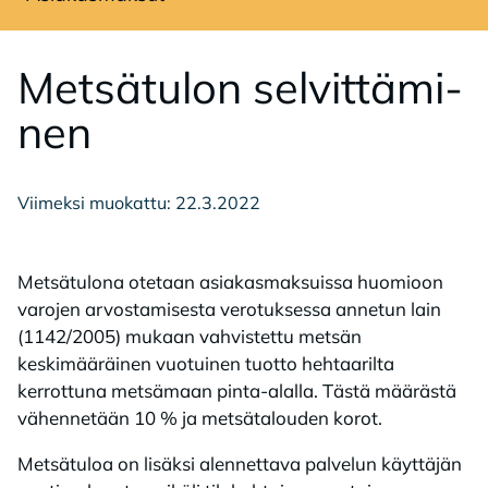
Avaa sivuvalikko
Met­sä­tu­lon sel­vit­tä­mi­
nen
Viimeksi muokattu: 22.3.2022
Metsätulona otetaan asiakasmaksuissa huomioon
varojen arvostamisesta verotuksessa annetun lain
(1142/2005) mukaan vahvistettu metsän
keskimääräinen vuotuinen tuotto hehtaarilta
kerrottuna metsämaan pinta-alalla. Tästä määrästä
vähennetään 10 % ja metsätalouden korot.
Metsätuloa on lisäksi alennettava palvelun käyttäjän