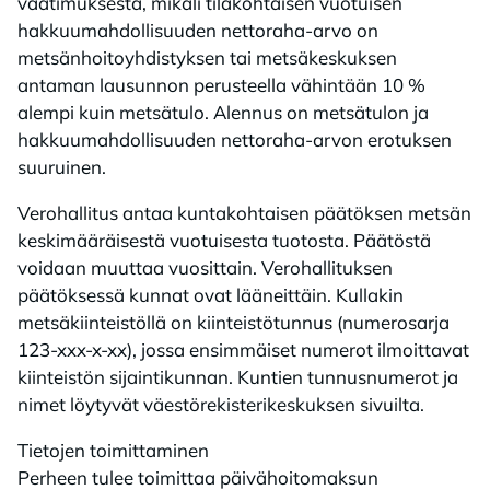
vaatimuksesta, mikäli tilakohtaisen vuotuisen
hakkuumahdollisuuden nettoraha-arvo on
metsänhoitoyhdistyksen tai metsäkeskuksen
antaman lausunnon perusteella vähintään 10 %
alempi kuin metsätulo. Alennus on metsätulon ja
hakkuumahdollisuuden nettoraha-arvon erotuksen
suuruinen.
Verohallitus antaa kuntakohtaisen päätöksen metsän
keskimääräisestä vuotuisesta tuotosta. Päätöstä
voidaan muuttaa vuosittain. Verohallituksen
päätöksessä kunnat ovat lääneittäin. Kullakin
metsäkiinteistöllä on kiinteistötunnus (numerosarja
123-xxx-x-xx), jossa ensimmäiset numerot ilmoittavat
kiinteistön sijaintikunnan. Kuntien tunnusnumerot ja
nimet löytyvät väestörekisterikeskuksen sivuilta.
Tietojen toimittaminen
Perheen tulee toimittaa päivähoitomaksun