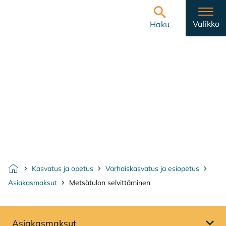
Hyppää sisältöön
Etusivulle
Valikko
Haku
Kasvatus ja opetus
Varhaiskasvatus ja esiopetus
Etusivu
Asiakasmaksut
Metsätulon selvittäminen
Asiakasmaksut