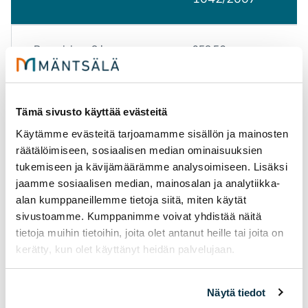
Pornaisissa 8 ha x
958,56
119,57
Tämä sivusto käyttää evästeitä
Sipoossa 15 ha x 97,65
1562,0
Käytämme evästeitä tarjoamamme sisällön ja mainosten
räätälöimiseen, sosiaalisen median ominaisuuksien
Yhteensä EUR
2518,96
tukemiseen ja kävijämäärämme analysoimiseen. Lisäksi
jaamme sosiaalisen median, mainosalan ja analytiikka-
alan kumppaneillemme tietoja siitä, miten käytät
10% vähennys
-251,90
sivustoamme. Kumppanimme voivat yhdistää näitä
tietoja muihin tietoihin, joita olet antanut heille tai joita on
kerätty, kun olet käyttänyt heidän palvelujaan.
Metsätalouden korot
-0,00
lainoista
Näytä tiedot