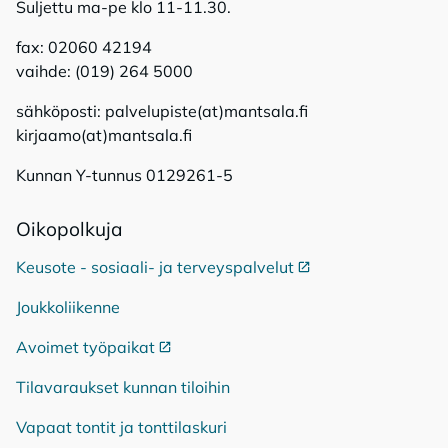
Suljettu ma-pe klo 11-11.30.
fax: 02060 42194
vaihde: (019) 264 5000
sähköposti: palvelupiste(at)mantsala.fi
kirjaamo(at)mantsala.fi
Kunnan Y-tunnus 0129261-5
Oi­ko­pol­ku­ja
Keusote - sosiaali- ja terveyspalvelut
Ulkoinen linkki
Joukkoliikenne
Avoimet työpaikat
Ulkoinen linkki
Tilavaraukset kunnan tiloihin
Vapaat tontit ja tonttilaskuri