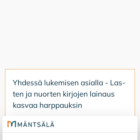
Yh­des­sä lu­ke­mi­sen asial­la - Las­
ten ja nuor­ten kir­jo­jen lai­naus
kas­vaa harp­pauk­sin
27.5.2026
asiointi
Kirjasto
Yhdessä lukemisen asialla - Lasten ja nuorten kirjoje