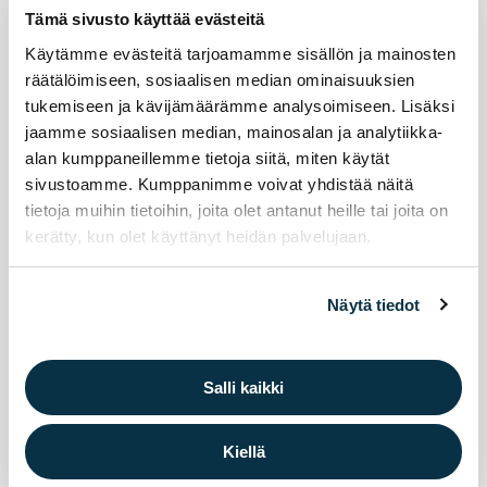
Tämä sivusto käyttää evästeitä
Käytämme evästeitä tarjoamamme sisällön ja mainosten
räätälöimiseen, sosiaalisen median ominaisuuksien
tukemiseen ja kävijämäärämme analysoimiseen. Lisäksi
jaamme sosiaalisen median, mainosalan ja analytiikka-
alan kumppaneillemme tietoja siitä, miten käytät
sivustoamme. Kumppanimme voivat yhdistää näitä
tietoja muihin tietoihin, joita olet antanut heille tai joita on
kerätty, kun olet käyttänyt heidän palvelujaan.
Näytä tiedot
Salli kaikki
Kun arki toi­mii, tu­le­vai­suus kan­
Kiellä
taa