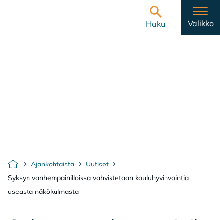
Hyppää sisältöön
Etusivulle
Valikko
Haku
Ajankohtaista
Uutiset
Etusivu
Syksyn vanhempainilloissa vahvistetaan kouluhyvinvointia
useasta näkökulmasta