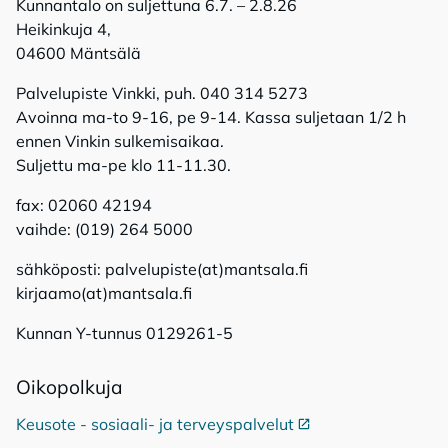
Kunnantalo on suljettuna 6.7. – 2.8.26
Heikinkuja 4,
04600 Mäntsälä
Palvelupiste Vinkki, puh. 040 314 5273
Avoinna ma-to 9-16, pe 9-14. Kassa suljetaan 1/2 h
ennen Vinkin sulkemisaikaa.
Suljettu ma-pe klo 11-11.30.
fax: 02060 42194
vaihde: (019) 264 5000
sähköposti: palvelupiste(at)mantsala.fi
kirjaamo(at)mantsala.fi
Kunnan Y-tunnus 0129261-5
Oi­ko­pol­ku­ja
Keusote - sosiaali- ja terveyspalvelut
Ulkoinen linkki