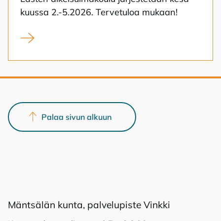
kuus­sa 2.-5.2026. Ter­ve­tu­loa mu­kaan!
Lasten alkeisuimakoulu kesä-26
Palaa sivun alkuun
Mänt­sä­län kun­ta, pal­ve­lu­pis­te Vink­ki