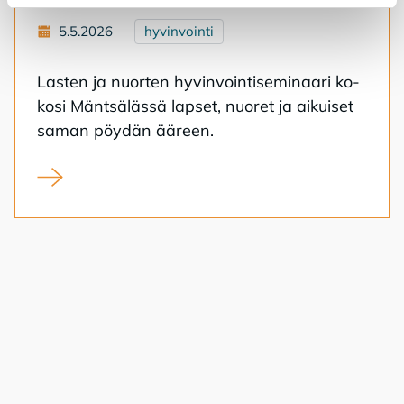
5.5.2026
hyvinvointi
Las­ten ja nuor­ten hy­vin­voin­ti­se­mi­naa­ri ko­
ko­si Mänt­sä­läs­sä lap­set, nuo­ret ja ai­kui­set
sa­man pöy­dän ää­reen.
Kun arki toimii, tulevaisuus kantaa