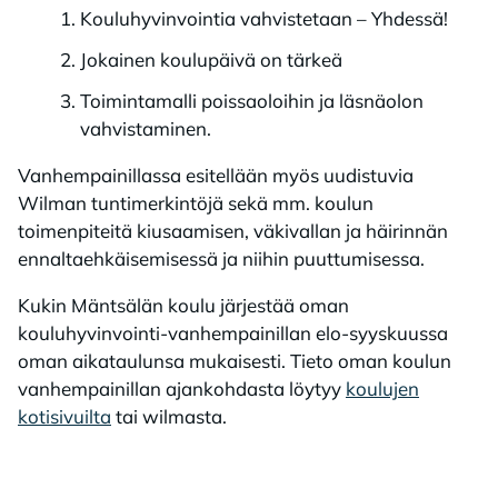
Kouluhyvinvointia vahvistetaan – Yhdessä!
Jokainen koulupäivä on tärkeä
Toimintamalli poissaoloihin ja läsnäolon
vahvistaminen.
Vanhempainillassa esitellään myös uudistuvia
Wilman tuntimerkintöjä sekä mm. koulun
toimenpiteitä kiusaamisen, väkivallan ja häirinnän
ennaltaehkäisemisessä ja niihin puuttumisessa.
Kukin Mäntsälän koulu järjestää oman
kouluhyvinvointi-vanhempainillan elo-syyskuussa
oman aikataulunsa mukaisesti. Tieto oman koulun
vanhempainillan ajankohdasta löytyy
koulujen
kotisivuilta
tai wilmasta.