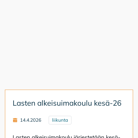
Las­ten al­keis­ui­ma­kou­lu kesä-26
14.4.2026
liikunta
Las­ten al­keis­ui­ma­kou­lu jär­jes­te­tään ke­sä­