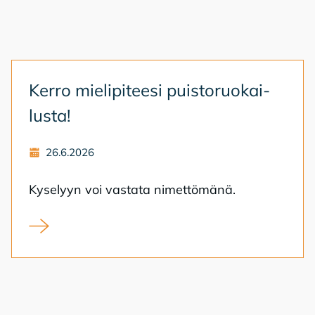
Ker­ro mie­li­pi­tee­si puis­to­ruo­kai­
lus­ta!
26.6.2026
Ky­se­lyyn voi vas­ta­ta ni­met­tö­mä­nä.
Kerro mielipiteesi puistoruokailusta!