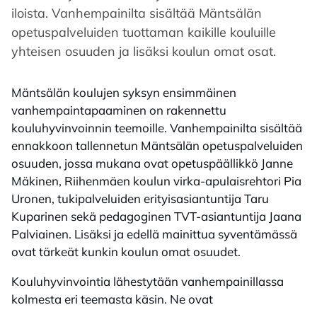
iloista. Vanhempainilta sisältää Mäntsälän
opetuspalveluiden tuottaman kaikille kouluille
yhteisen osuuden ja lisäksi koulun omat osat.
Mäntsälän koulujen syksyn ensimmäinen
vanhempaintapaaminen on rakennettu
kouluhyvinvoinnin teemoille. Vanhempainilta sisältää
ennakkoon tallennetun Mäntsälän opetuspalveluiden
osuuden, jossa mukana ovat opetuspäällikkö Janne
Mäkinen, Riihenmäen koulun virka-apulaisrehtori Pia
Uronen, tukipalveluiden erityisasiantuntija Taru
Kuparinen sekä pedagoginen TVT-asiantuntija Jaana
Palviainen. Lisäksi ja edellä mainittua syventämässä
ovat tärkeät kunkin koulun omat osuudet.
Kouluhyvinvointia lähestytään vanhempainillassa
kolmesta eri teemasta käsin. Ne ovat