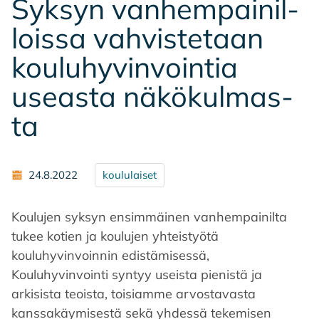
Syk­syn van­hem­pai­nil­
lois­sa vah­vis­te­taan
kou­lu­hy­vin­voin­tia
useas­ta nä­kö­kul­mas­
ta
24.8.2022
koululaiset
Koulujen syksyn ensimmäinen vanhempainilta
tukee kotien ja koulujen yhteistyötä
kouluhyvinvoinnin edistämisessä,
Kouluhyvinvointi syntyy useista pienistä ja
arkisista teoista, toisiamme arvostavasta
kanssakäymisestä sekä yhdessä tekemisen