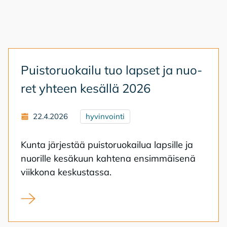
Puis­to­ruo­kai­lu tuo lap­set ja nuo­
ret yh­teen ke­säl­lä 2026
22.4.2026
hyvinvointi
Kun­ta jär­jes­tää puis­to­ruo­kai­lua lap­sil­le ja
nuo­ril­le ke­sä­kuun kah­te­na en­sim­mäi­se­nä
viik­ko­na kes­kus­tas­sa.
Puistoruokailu tuo lapset ja nuoret yhteen kesällä 202