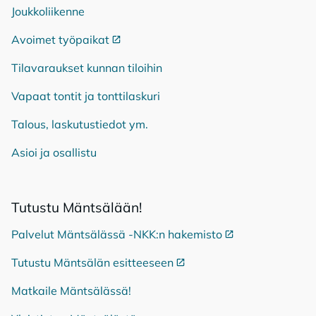
Joukkoliikenne
Avoimet työpaikat
Ulkoinen linkki
Tilavaraukset kunnan tiloihin
Vapaat tontit ja tonttilaskuri
Talous, laskutustiedot ym.
Asioi ja osallistu
Tu­tus­tu Mänt­sä­lään!
Palvelut Mäntsälässä -NKK:n hakemisto
Ulkoinen linkki
Tutustu Mäntsälän esitteeseen
Ulkoinen linkki
Matkaile Mäntsälässä!