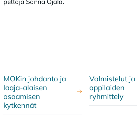
pet­ta­ja San­na Oja­la.
MOKin johdanto ja
Valmistelut ja
laaja-alaisen
oppilaiden
osaamisen
ryhmittely
kytkennät