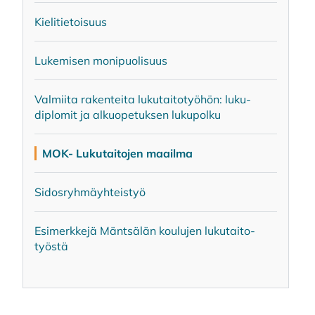
Kie­li­tie­toi­suus
Lu­ke­mi­sen mo­ni­puo­li­suus
Val­mii­ta ra­ken­tei­ta lu­ku­tai­to­työ­hön: lu­ku­
diplo­mit ja al­kuo­pe­tuk­sen lu­ku­pol­ku
MOK- Lu­ku­tai­to­jen maa­il­ma
Si­dos­ryh­mäyh­teis­työ
Esi­merk­ke­jä Mänt­sä­län kou­lu­jen lu­ku­tai­to­
työs­tä