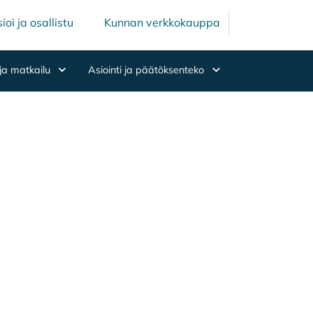
Mäntsälän ku
Mäntsälä
ioi ja osallistu
Kunnan verkkokauppa
ja matkailu
Asiointi ja päätöksenteko