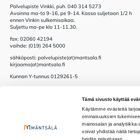
Palvelupiste Vinkki, puh. 040 314 5273
Avoinna ma-to 9-16, pe 9-14. Kassa suljetaan 1/2 h
ennen Vinkin sulkemisaikaa.
Suljettu ma-pe klo 11-11.30.
fax: 02060 42194
vaihde: (019) 264 5000
sähköposti: palvelupiste(at)mantsala.fi
kirjaamo(at)mantsala.fi
Kunnan Y-tunnus 0129261-5
Tämä sivusto käyttää eväs
Käytämme evästeitä tarjoa
ominaisuuksien tukemisee
mainosalan ja analytiikka
voivat yhdistää näitä tietoja
Mänt­sä­lä so­mes­sa!
heidän palvelujaan.