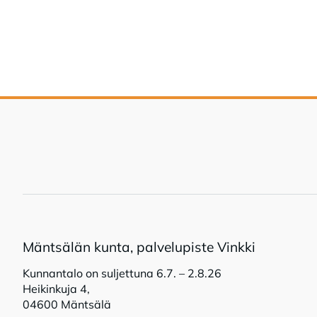
Mänt­sä­län kun­ta, pal­ve­lu­pis­te Vink­ki
Kunnantalo on suljettuna 6.7. – 2.8.26
Heikinkuja 4,
04600 Mäntsälä