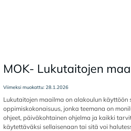
MOK- Lu­ku­tai­to­jen maa­
Viimeksi muokattu: 28.1.2026
Lukutaitojen maailma on alakoulun käyttöön 
oppimiskokonaisuus, jonka teemana on monilu
ohjeet, päiväkohtainen ohjelma ja kaikki tarvit
käytettäväksi sellaisenaan tai sitä voi halut