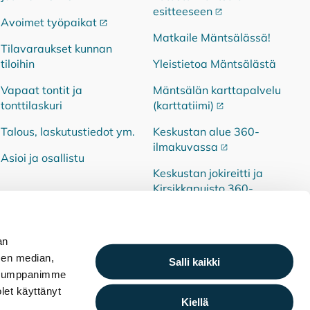
esitteeseen
Ulkoinen linkki
Avoimet työpaikat
Ulkoinen linkki
Matkaile Mäntsälässä!
Tilavaraukset kunnan
tiloihin
Yleistietoa Mäntsälästä
Vapaat tontit ja
Mäntsälän karttapalvelu
tonttilaskuri
(karttatiimi)
Ulkoinen linkki
Talous, laskutustiedot ym.
Keskustan alue 360-
ilmakuvassa
Ulkoinen linkki
Asioi ja osallistu
Keskustan jokireitti ja
Kirsikkapuisto 360-
ilmakuvassa
Ulkoinen linkki
an
sen median,
Salli kaikki
. Kumppanimme
olet käyttänyt
Henkilötietojen käsittely
Saavutettavuusseloste
Kiellä