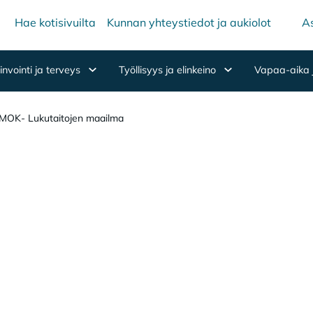
Hae kotisivuilta
Kunnan yhteystiedot ja aukiolot
As
nvointi ja terveys
Työllisyys ja elinkeino
Vapaa-aika 
MOK- Lukutaitojen maailma