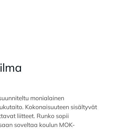
il­ma
suunniteltu monialainen
kutaito. Kokonaisuuteen sisältyvät
tavat liitteet. Runko sopii
essaan soveltaa koulun MOK-