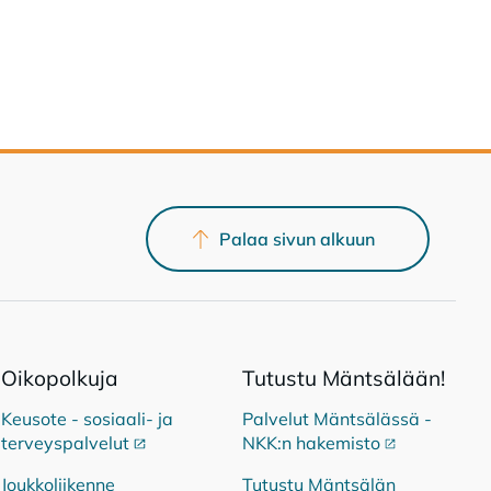
Palaa sivun alkuun
Oi­ko­pol­ku­ja
Tu­tus­tu Mänt­sä­lään!
Keusote - sosiaali- ja
Palvelut Mäntsälässä -
terveyspalvelut
Ulkoinen linkki
NKK:n hakemisto
Ulkoinen link
Joukkoliikenne
Tutustu Mäntsälän