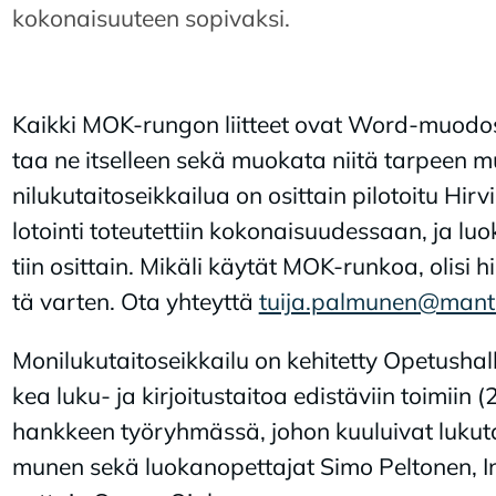
kokonaisuuteen sopivaksi.
Kaik­ki MOK-run­gon liit­teet ovat Word-muo­dos­sa,
taa ne it­sel­leen sekä muo­ka­ta nii­tä tar­peen m
ni­lu­ku­tai­to­seik­kai­lua on osit­tain pi­lo­toi­tu Hi
lo­toin­ti to­teu­tet­tiin ko­ko­nai­suu­des­saan, ja lu
tiin osit­tain. Mi­kä­li käy­tät MOK-run­koa, oli­si hi
tä var­ten. Ota yh­teyt­tä
tuija.palmunen@mants
Mo­ni­lu­ku­tai­to­seik­kai­lu on ke­hi­tet­ty Ope­tus­h
kea luku- ja kir­joi­tus­tai­toa edis­tä­viin toi­miin
hank­keen työ­ryh­mäs­sä, jo­hon kuu­lui­vat lu­ku­ta
mu­nen sekä luo­kan­opet­ta­jat Simo Pel­to­nen, In