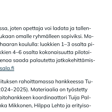
 jo­ten opet­ta­ja voi la­da­ta ja tal­len­
u­kaan omal­le ryh­mäl­leen so­pi­vik­si. Mo­
r­vi­haa­ran kou­lul­la: luok­kien 1–3 osal­ta pi­
ok­kien 4–6 osal­ta ko­ko­nai­suut­ta pi­lo­toi­
e­noa saa­da pa­lau­tet­ta jat­ko­ke­hit­tä­mis­
ala.fi
al­li­tuk­sen ra­hoit­ta­mas­sa hank­kees­sa Tu­
 (2024–2025). Ma­te­ri­aa­lia on työs­tet­ty
i­to­hank­keen koor­di­naat­to­ri Tui­ja Pal­
ka Mik­ko­nen, Hilp­pa Leh­to ja eri­tyi­so­