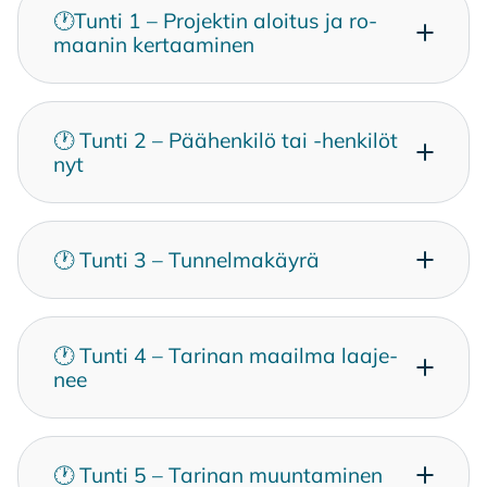
🕐Tun­ti 1 – Pro­jek­tin aloi­tus ja ro­
maa­nin ker­taa­mi­nen
🕐 Tun­ti 2 – Pää­hen­ki­lö tai -hen­ki­löt
nyt
🕐 Tun­ti 3 – Tun­nel­ma­käy­rä
🕐 Tun­ti 4 – Ta­ri­nan maa­il­ma laa­je­
nee
🕐 Tun­ti 5 – Ta­ri­nan muun­ta­mi­nen