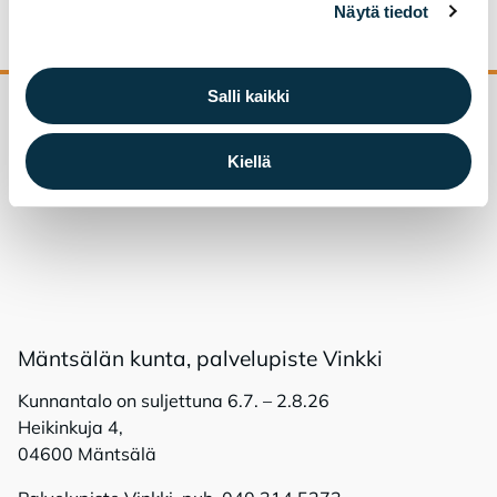
Näytä tiedot
Salli kaikki
Palaa sivun alkuun
Kiellä
Mänt­sä­län kun­ta, pal­ve­lu­pis­te Vink­ki
Kunnantalo on suljettuna 6.7. – 2.8.26
Heikinkuja 4,
04600 Mäntsälä