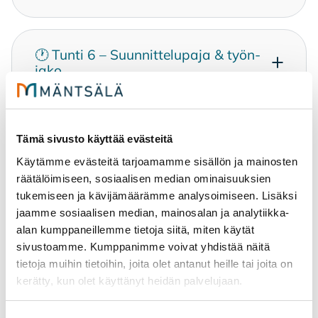
🕐 Tun­ti 6 – Suun­nit­te­lu­pa­ja & työn­
ja­ko
🔹 Tun­nit 7–13 – Ro­maa­nin lu­ke­mi­
Tämä sivusto käyttää evästeitä
nen & luo­van työn työs­tö (7 op­pi­
Käytämme evästeitä tarjoamamme sisällön ja mainosten
tun­tia)
räätälöimiseen, sosiaalisen median ominaisuuksien
tukemiseen ja kävijämäärämme analysoimiseen. Lisäksi
jaamme sosiaalisen median, mainosalan ja analytiikka-
🔹🕐 Tun­ti 14 – Vii­meis­te­ly
alan kumppaneillemme tietoja siitä, miten käytät
sivustoamme. Kumppanimme voivat yhdistää näitä
tietoja muihin tietoihin, joita olet antanut heille tai joita on
kerätty, kun olet käyttänyt heidän palvelujaan.
🕐 Tun­ti 15 – Näyt­te­ly