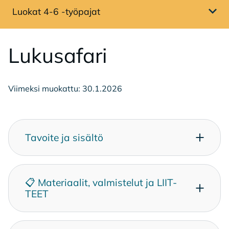
Luokat 4-6 -työpajat
Avaa sivuvalikko
Lu­kusa­fa­ri
Viimeksi muokattu: 30.1.2026
Ta­voi­te ja si­säl­tö
📋 Ma­te­ri­aa­lit, val­mis­te­lut ja LIIT­
TEET