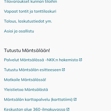
Tilavaraukset kunnan tiloihin
Vapaat tontit ja tonttilaskuri
Talous, laskutustiedot ym.
Asioi ja osallistu
Tu­tus­tu Mänt­sä­lään!
Palvelut Mäntsälässä -NKK:n hakemisto
Ulkoinen linkki
Tutustu Mäntsälän esitteeseen
Ulkoinen linkki
Matkaile Mäntsälässä!
Yleistietoa Mäntsälästä
Mäntsälän karttapalvelu (karttatiimi)
Ulkoinen linkki
Keskustan alue 360-ilmakuvassa
Ulkoinen linkki