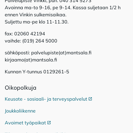
Palvelupiste Vinkki, puh. 040 314 5273
Avoinna ma-to 9-16, pe 9-14. Kassa suljetaan 1/2 h
ennen Vinkin sulkemisaikaa.
Suljettu ma-pe klo 11-11.30.
fax: 02060 42194
vaihde: (019) 264 5000
sähköposti: palvelupiste(at)mantsala.fi
kirjaamo(at)mantsala.fi
Kunnan Y-tunnus 0129261-5
Oi­ko­pol­ku­ja
Keusote - sosiaali- ja terveyspalvelut
Ulkoinen linkki
Joukkoliikenne
Avoimet työpaikat
Ulkoinen linkki