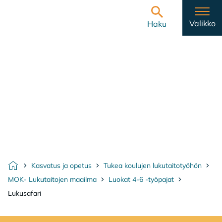
Hyppää sisältöön
Etusivulle
Valikko
Haku
Kasvatus ja opetus
Tukea koulujen lukutaitotyöhön
Etusivu
MOK- Lukutaitojen maailma
Luokat 4-6 -työpajat
Lukusafari