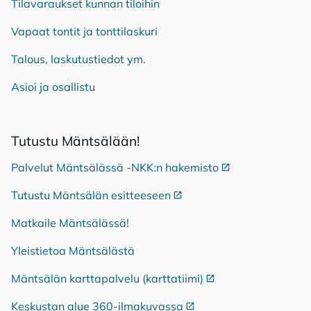
Tilavaraukset kunnan tiloihin
Vapaat tontit ja tonttilaskuri
Talous, laskutustiedot ym.
Asioi ja osallistu
Tu­tus­tu Mänt­sä­lään!
Palvelut Mäntsälässä -NKK:n hakemisto
Ulkoinen linkki
Tutustu Mäntsälän esitteeseen
Ulkoinen linkki
Matkaile Mäntsälässä!
Yleistietoa Mäntsälästä
Mäntsälän karttapalvelu (karttatiimi)
Ulkoinen linkki
Keskustan alue 360-ilmakuvassa
Ulkoinen linkki