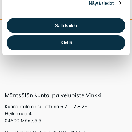
Näytä tiedot
Salli kaikki
Palaa sivun alkuun
Kiellä
Mänt­sä­län kun­ta, pal­ve­lu­pis­te Vink­ki
Kunnantalo on suljettuna 6.7. – 2.8.26
Heikinkuja 4,
04600 Mäntsälä