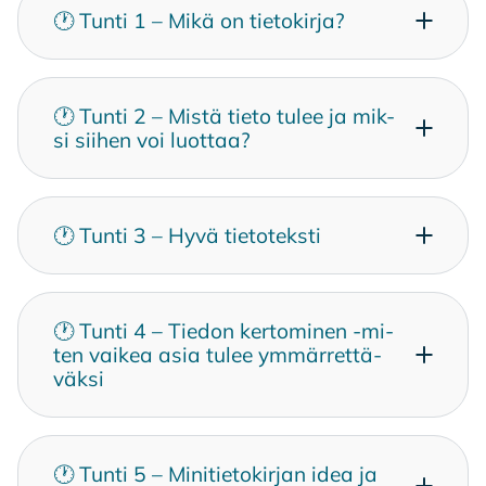
🕐 Tun­ti 1 – Mikä on tie­to­kir­ja?
🕐 Tun­ti 2 – Mis­tä tie­to tu­lee ja mik­
si sii­hen voi luot­taa?
🕐 Tun­ti 3 – Hyvä tie­to­teks­ti
🕐 Tun­ti 4 – Tie­don ker­to­mi­nen -mi­
ten vai­kea asia tu­lee ym­mär­ret­tä­
väk­si
🕐 Tun­ti 5 – Mi­ni­tie­to­kir­jan idea ja