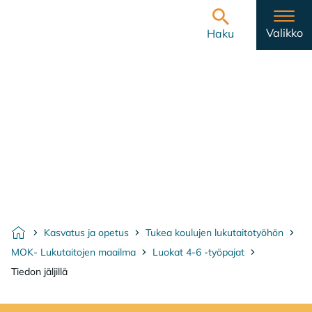
Hyppää sisältöön
Etusivulle
Valikko
Haku
Kasvatus ja opetus
Tukea koulujen lukutaitotyöhön
Etusivu
MOK- Lukutaitojen maailma
Luokat 4-6 -työpajat
Tiedon jäljillä