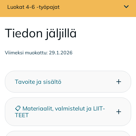
Luokat 4-6 -työpajat
Avaa sivuvalikko
Tie­don jäl­jil­lä
Viimeksi muokattu: 29.1.2026
Ta­voi­te ja si­säl­tö
📋 Ma­te­ri­aa­lit, val­mis­te­lut ja LIIT­
TEET