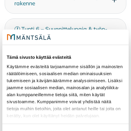
ra­ken­ne
🕐 Tun­ti 6 – Suun­nit­te­lu­pa­ja & työn­
ja­ko
Tämä sivusto käyttää evästeitä
🔹 Tun­nit 7–13 – Tie­to­kir­jan työs­tö
Käytämme evästeitä tarjoamamme sisällön ja mainosten
(7 op­pi­tun­tia)
räätälöimiseen, sosiaalisen median ominaisuuksien
tukemiseen ja kävijämäärämme analysoimiseen. Lisäksi
jaamme sosiaalisen median, mainosalan ja analytiikka-
🕐 Tun­ti 14 – Ar­vioin­ti
alan kumppaneillemme tietoja siitä, miten käytät
sivustoamme. Kumppanimme voivat yhdistää näitä
tietoja muihin tietoihin, joita olet antanut heille tai joita on
kerätty, kun olet käyttänyt heidän palvelujaan.
🕐 Tun­ti 15 – Näyt­te­ly & ar­vioin­ti