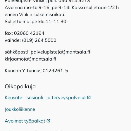
Palvelupiste Vinkki, puh. 040 314 5273
Avoinna ma-to 9-16, pe 9-14. Kassa suljetaan 1/2 h
ennen Vinkin sulkemisaikaa.
Suljettu ma-pe klo 11-11.30.
fax: 02060 42194
vaihde: (019) 264 5000
sähköposti: palvelupiste(at)mantsala.fi
kirjaamo(at)mantsala.fi
Kunnan Y-tunnus 0129261-5
Oi­ko­pol­ku­ja
Keusote - sosiaali- ja terveyspalvelut
Ulkoinen linkki
Joukkoliikenne
Avoimet työpaikat
Ulkoinen linkki