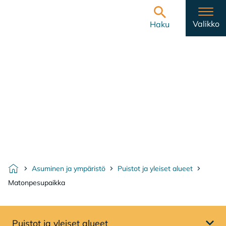
Hyppää sisältöön
Etusivulle
Valikko
Haku
Asuminen ja ympäristö
Puistot ja yleiset alueet
Etusivu
Matonpesupaikka
Puistot ja yleiset alueet