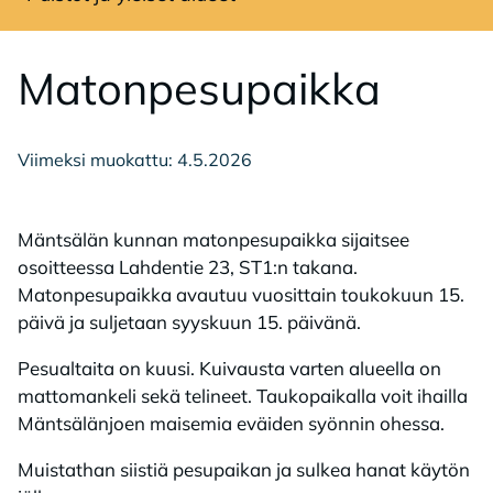
Avaa sivuvalikko
Ma­ton­pe­su­paik­ka
Viimeksi muokattu: 4.5.2026
Mäntsälän kunnan matonpesupaikka sijaitsee
osoitteessa Lahdentie 23, ST1:n takana.
Matonpesupaikka avautuu vuosittain toukokuun 15.
päivä ja suljetaan syyskuun 15. päivänä.
Pesualtaita on kuusi. Kuivausta varten alueella on
mattomankeli sekä telineet. Taukopaikalla voit ihailla
Mäntsälänjoen maisemia eväiden syönnin ohessa.
Muistathan siistiä pesupaikan ja sulkea hanat käytön