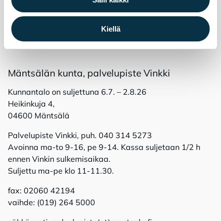
Kiellä
Mänt­sä­län kun­ta, pal­ve­lu­pis­te Vink­ki
Kunnantalo on suljettuna 6.7. – 2.8.26
Heikinkuja 4,
04600 Mäntsälä
Palvelupiste Vinkki, puh. 040 314 5273
Avoinna ma-to 9-16, pe 9-14. Kassa suljetaan 1/2 h
ennen Vinkin sulkemisaikaa.
Suljettu ma-pe klo 11-11.30.
fax: 02060 42194
vaihde: (019) 264 5000