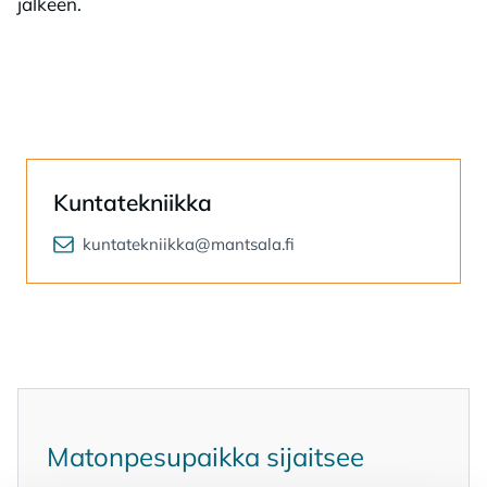
jälkeen.
Kuntatekniikka
kuntatekniikka@mantsala.fi
Ma­ton­pe­su­paik­ka si­jait­see