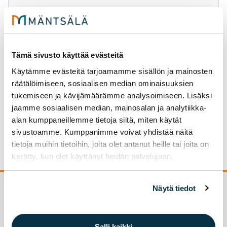
Lahdentie 23
Tämä sivusto käyttää evästeitä
Käytämme evästeitä tarjoamamme sisällön ja mainosten
räätälöimiseen, sosiaalisen median ominaisuuksien
tukemiseen ja kävijämäärämme analysoimiseen. Lisäksi
Ma­ton­pe­su­pai­kan au­kio­loa­jat
jaamme sosiaalisen median, mainosalan ja analytiikka-
alan kumppaneillemme tietoja siitä, miten käytät
15.5.-15.9. klo 6.00-22.00
sivustoamme. Kumppanimme voivat yhdistää näitä
tietoja muihin tietoihin, joita olet antanut heille tai joita on
kerätty, kun olet käyttänyt heidän palvelujaan.
Näytä tiedot
Palaa sivun alkuun
Salli kaikki