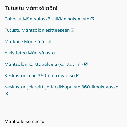
Tu­tus­tu Mänt­sä­lään!
Palvelut Mäntsälässä -NKK:n hakemisto
Ulkoinen linkki
Tutustu Mäntsälän esitteeseen
Ulkoinen linkki
Matkaile Mäntsälässä!
Yleistietoa Mäntsälästä
Mäntsälän karttapalvelu (karttatiimi)
Ulkoinen linkki
Keskustan alue 360-ilmakuvassa
Ulkoinen linkki
Keskustan jokireitti ja Kirsikkapuisto 360-ilmakuvassa
Ulko
Mänt­sä­lä so­mes­sa!