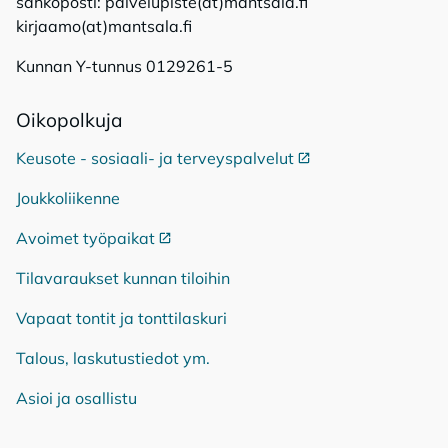
sähköposti: palvelupiste(at)mantsala.fi
kirjaamo(at)mantsala.fi
Kunnan Y-tunnus 0129261-5
Oi­ko­pol­ku­ja
Keusote - sosiaali- ja terveyspalvelut
Ulkoinen linkki
Joukkoliikenne
Avoimet työpaikat
Ulkoinen linkki
Tilavaraukset kunnan tiloihin
Vapaat tontit ja tonttilaskuri
Talous, laskutustiedot ym.
Asioi ja osallistu