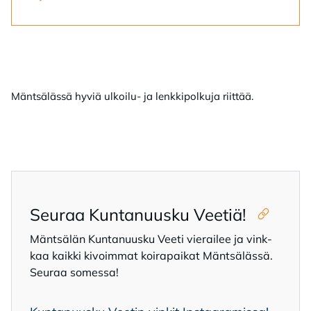
Mäntsälässä hyviä ulkoilu- ja lenkkipolkuja riittää.
Seu­raa Kun­ta­nuus­ku Vee­tiä!
Mänt­sä­län Kun­ta­nuus­ku Vee­ti vie­rai­lee ja vink­
kaa kaik­ki ki­voim­mat koi­ra­pai­kat Mänt­sä­läs­sä.
Seu­raa so­mes­sa!