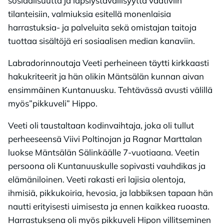
sosiaalisuutta ja lapsiystävällisyyttä vaativiin
tilanteisiin, valmiuksia esitellä monenlaisia
harrastuksia- ja palveluita sekä omistajan taitoja
tuottaa sisältöjä eri sosiaalisen median kanaviin.
Labradorinnoutaja Veeti perheineen täytti kirkkaasti
hakukriteerit ja hän olikin Mäntsälän kunnan aivan
ensimmäinen Kuntanuusku. Tehtävässä avusti välillä
myös”pikkuveli” Hippo.
Veeti oli taustaltaan kodinvaihtaja, joka oli tullut
perheeseensä Viivi Poltinojan ja Ragnar Marttalan
luokse Mäntsälän Sälinkäälle 7-vuotiaana. Veetin
persoona oli Kuntanuuskulle sopivasti vauhdikas ja
elämäniloinen. Veeti rakasti eri lajisia olentoja,
ihmisiä, pikkukoiria, hevosia, ja labbiksen tapaan hän
nautti erityisesti uimisesta ja ennen kaikkea ruoasta.
Harrastuksena oli myös pikkuveli Hipon villitseminen