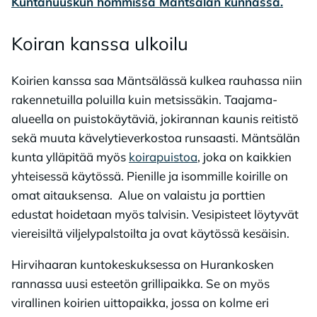
Kuntanuuskun hommissa Mäntsälän kunnassa.
Koi­ran kans­sa ul­koi­lu
Koirien kanssa saa Mäntsälässä kulkea rauhassa niin
rakennetuilla poluilla kuin metsissäkin. Taajama-
alueella on puistokäytäviä, jokirannan kaunis reitistö
sekä muuta kävelytieverkostoa runsaasti. Mäntsälän
kunta ylläpitää myös
koirapuistoa
, joka on kaikkien
yhteisessä käytössä. Pienille ja isommille koirille on
omat aitauksensa. Alue on valaistu ja porttien
edustat hoidetaan myös talvisin. Vesipisteet löytyvät
viereisiltä viljelypalstoilta ja ovat käytössä kesäisin.
Hirvihaaran kuntokeskuksessa on Hurankosken
rannassa uusi esteetön grillipaikka. Se on myös
virallinen koirien uittopaikka, jossa on kolme eri