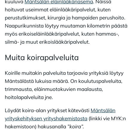
kuuluva
Mäntsälän eläinlääkäriasema
. Näissä
hoituvat useimmat eläinlääkäripalvelut, kuten
perustutkimukset, kirurgia ja hampaiden perushoito.
Naapurikunnista löytyy muutaman kilometrin päästä
myös erikoiseläinlääkäripalvelut, kuten hammas-,
silmä- ja muut erikoislääkäripalvelut.
Mui­ta koi­ra­pal­ve­lui­ta
Koirille muitakin palveluita tarjoavia yrityksiä löytyy
Mäntsälästä lukuisa määrä. On koulutuspalveluita,
trimmausta, eläinmuotokuvien maalausta,
hoitolapalveluita jne.
Löydät koira-alan yritykset kätevästi
Mäntsälän
yrityskehityksen yrityshakemistosta
(linkki vie MYK:n
hakemistoon) hakusanalla
”koira”.