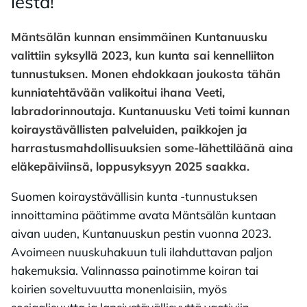
les­ta!
Mäntsälän kunnan ensimmäinen Kuntanuusku
valittiin syksyllä 2023, kun kunta sai kennelliiton
tunnustuksen. Monen ehdokkaan joukosta tähän
kunniatehtävään valikoitui ihana Veeti,
labradorinnoutaja. Kuntanuusku Veti toimi kunnan
koiraystävällisten palveluiden, paikkojen ja
harrastusmahdollisuuksien some-lähettiläänä aina
eläkepäiviinsä, loppusyksyyn 2025 saakka.
Suomen koiraystävällisin kunta -tunnustuksen
innoittamina päätimme avata Mäntsälän kuntaan
aivan uuden, Kuntanuuskun pestin vuonna 2023.
Avoimeen nuuskuhakuun tuli ilahduttavan paljon
hakemuksia. Valinnassa painotimme koiran tai
koirien soveltuvuutta monenlaisiin, myös