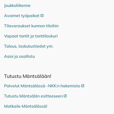
Joukkoliikenne
Avoimet työpaikat
Ulkoinen linkki
Tilavaraukset kunnan tiloihin
Vapaat tontit ja tonttilaskuri
Talous, laskutustiedot ym.
Asioi ja osallistu
Tu­tus­tu Mänt­sä­lään!
Palvelut Mäntsälässä -NKK:n hakemisto
Ulkoinen linkki
Tutustu Mäntsälän esitteeseen
Ulkoinen linkki
Matkaile Mäntsälässä!