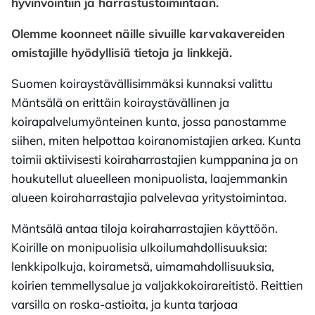
hyvinvointiin ja harrastustoimintaan.
Olemme koonneet näille sivuille karvakavereiden
omistajille hyödyllisiä tietoja ja linkkejä.
Suomen koiraystävällisimmäksi kunnaksi valittu
Mäntsälä on erittäin koiraystävällinen ja
koirapalvelumyönteinen kunta, jossa panostamme
siihen, miten helpottaa koiranomistajien arkea. Kunta
toimii aktiivisesti koiraharrastajien kumppanina ja on
houkutellut alueelleen monipuolista, laajemmankin
alueen koiraharrastajia palvelevaa yritystoimintaa.
Mäntsälä antaa tiloja koiraharrastajien käyttöön.
Koirille on monipuolisia ulkoilumahdollisuuksia:
lenkkipolkuja, koirametsä, uimamahdollisuuksia,
koirien temmellysalue ja valjakkokoirareitistö. Reittien
varsilla on roska-astioita, ja kunta tarjoaa