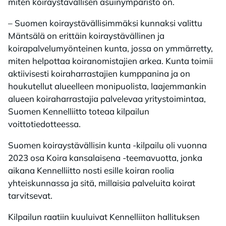
miten koiraystävällisen asuinympäristö on.
– Suomen koiraystävällisimmäksi kunnaksi valittu
Mäntsälä on erittäin koiraystävällinen ja
koirapalvelumyönteinen kunta, jossa on ymmärretty,
miten helpottaa koiranomistajien arkea. Kunta toimii
aktiivisesti koiraharrastajien kumppanina ja on
houkutellut alueelleen monipuolista, laajemmankin
alueen koiraharrastajia palvelevaa yritystoimintaa,
Suomen Kennelliitto toteaa kilpailun
voittotiedotteessa.
Suomen koiraystävällisin kunta -kilpailu oli vuonna
2023 osa Koira kansalaisena -teemavuotta, jonka
aikana Kennelliitto nosti esille koiran roolia
yhteiskunnassa ja sitä, millaisia palveluita koirat
tarvitsevat.
Kilpailun raatiin kuuluivat Kennelliiton hallituksen