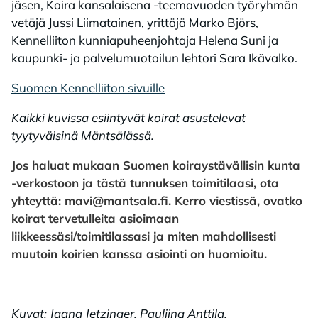
jäsen, Koira kansalaisena -teemavuoden työryhmän
vetäjä Jussi Liimatainen, yrittäjä Marko Björs,
Kennelliiton kunniapuheenjohtaja Helena Suni ja
kaupunki- ja palvelumuotoilun lehtori Sara Ikävalko.
Suomen Kennelliiton sivuille
Kaikki kuvissa esiintyvät koirat asustelevat
tyytyväisinä Mäntsälässä.
Jos haluat mukaan Suomen koiraystävällisin kunta
-verkostoon ja tästä tunnuksen toimitilaasi, ota
yhteyttä: mavi@mantsala.fi. Kerro viestissä, ovatko
koirat tervetulleita asioimaan
liikkeessäsi/toimitilassasi ja miten mahdollisesti
muutoin koirien kanssa asiointi on huomioitu.
Kuvat: Jaana Jetzinger, Pauliina Anttila.