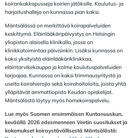
koirankakkapusseja koirien jätöksille. Koulutus- ja
harjoitushalleja on kunnassa pian kaksi.
Mäntsälässä on merkittävä koirapalveluiden
keskittymä. Eläinlääkäripäivystys on Helsingin
yliopiston alaisella klinikalla, jossa on
klinikkatoimintaa päivisinkin. Lisäksi kunnassa on
kaksi yksityistä eläinlääkäriklinikkaa,
eläintarvikekauppa ja kolme koulutuspalveluiden
tarjoajaa. Kunnassa on kaksi trimmausyritystä ja
useita koirahierojia sekä koirahoitoloita, joista yhtä
ylläpitävät ammattiopisto Keudan opiskelijat.
Mäntsälästä löytyy myös homekoirapalvelu.
Lue myös Suomen ensimmäisen Kuntanuuskun,
keväällä 2026 edesmenneen Veetin suositukset ja
kokemukset koiraystävällisestä Mäntsälästä: