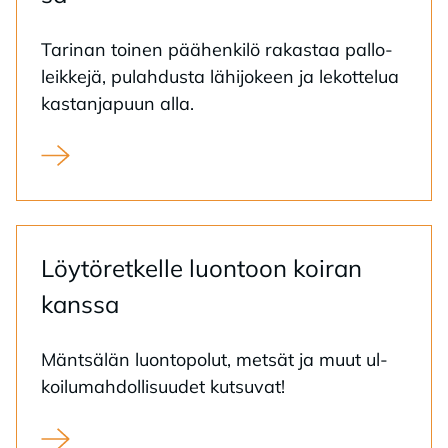
Ta­ri­nan toi­nen pää­hen­ki­lö ra­kas­taa pal­lo­
leik­ke­jä, pu­lah­dus­ta lä­hi­jo­keen ja le­kot­te­lua
kas­tan­ja­puun alla.
Hyppy tuntemattomaan helpotti koiraelämää
Löy­tö­ret­kel­le luon­toon koi­ran
kans­sa
Mänt­sä­län luon­to­po­lut, met­sät ja muut ul­
koi­lu­mah­dol­li­suu­det kut­su­vat!
Löytöretkeile luonossa