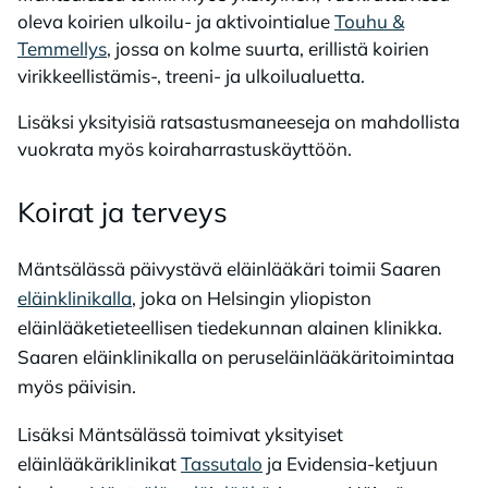
oleva koirien ulkoilu- ja aktivointialue
Touhu &
Temmellys
, jossa on kolme suurta, erillistä koirien
virikkeellistämis-, treeni- ja ulkoilualuetta.
Lisäksi yksityisiä ratsastusmaneeseja on mahdollista
vuokrata myös koiraharrastuskäyttöön.
Koi­rat ja ter­veys
Mäntsälässä päivystävä eläinlääkäri toimii Saaren
eläinklinikalla
, joka on Helsingin yliopiston
eläinlääketieteellisen tiedekunnan alainen klinikka.
Saaren eläinklinikalla on peruseläinlääkäritoimintaa
myös päivisin.
Lisäksi Mäntsälässä toimivat yksityiset
eläinlääkäriklinikat
Tassutalo
ja Evidensia-ketjuun