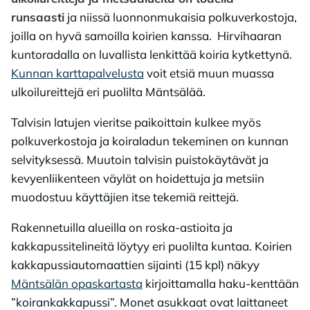
runsaasti
ja niissä luonnonmukaisia polkuverkostoja,
joilla on hyvä samoilla koirien kanssa. Hirvihaaran
kuntoradalla on luvallista lenkittää koiria kytkettynä.
Kunnan karttapalvelusta
voit etsiä muun muassa
ulkoilureittejä eri puolilta Mäntsälää.
Talvisin latujen vieritse paikoittain kulkee myös
polkuverkostoja ja koiraladun tekeminen on kunnan
selvityksessä. Muutoin talvisin puistokäytävät ja
kevyenliikenteen väylät on hoidettuja ja metsiin
muodostuu käyttäjien itse tekemiä reittejä.
Rakennetuilla alueilla on roska-astioita ja
kakkapussitelineitä löytyy eri puolilta kuntaa. Koirien
kakkapussiautomaattien sijainti (15 kpl) näkyy
Mäntsälän opaskartasta
kirjoittamalla haku-kenttään
”koirankakkapussi”. Monet asukkaat ovat laittaneet