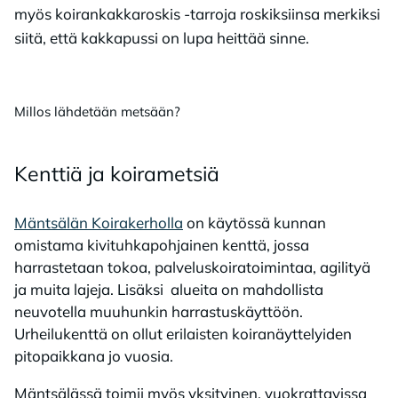
myös koirankakkaroskis -tarroja roskiksiinsa merkiksi
siitä, että kakkapussi on lupa heittää sinne.
Millos lähdetään metsään?
Kent­tiä ja koi­ra­met­siä
Mäntsälän Koirakerholla
on käytössä kunnan
omistama kivituhkapohjainen kenttä, jossa
harrastetaan tokoa, palveluskoiratoimintaa, agilityä
ja muita lajeja. Lisäksi alueita on mahdollista
neuvotella muuhunkin harrastuskäyttöön.
Urheilukenttä on ollut erilaisten koiranäyttelyiden
pitopaikkana jo vuosia.
Mäntsälässä toimii myös yksityinen, vuokrattavissa