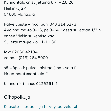
Kunnantalo on suljettuna 6.7. – 2.8.26
Heikinkuja 4,
04600 Mäntsälä
Palvelupiste Vinkki, puh. 040 314 5273
Avoinna ma-to 9-16, pe 9-14. Kassa suljetaan 1/2 h
ennen Vinkin sulkemisaikaa.
Suljettu ma-pe klo 11-11.30.
fax: 02060 42194
vaihde: (019) 264 5000
sähköposti: palvelupiste(at)mantsala.fi
kirjaamo(at)mantsala.fi
Kunnan Y-tunnus 0129261-5
Oi­ko­pol­ku­ja
Keusote - sosiaali- ja terveyspalvelut
Ulkoinen linkki