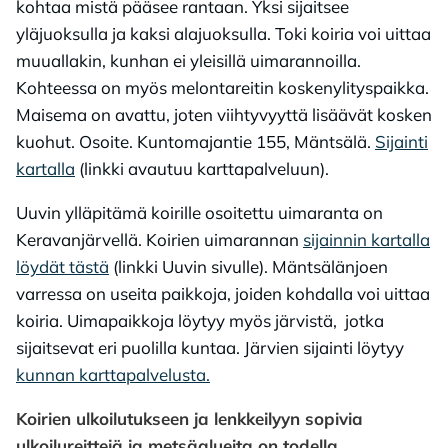
kohtaa mistä pääsee rantaan. Yksi sijaitsee
yläjuoksulla ja kaksi alajuoksulla. Toki koiria voi uittaa
muuallakin, kunhan ei yleisillä uimarannoilla.
Kohteessa on myös melontareitin koskenylityspaikka.
Maisema on avattu, joten viihtyvyyttä lisäävät kosken
kuohut. Osoite. Kuntomajantie 155, Mäntsälä.
Sijainti
kartalla
(linkki avautuu karttapalveluun).
Uuvin ylläpitämä koirille osoitettu uimaranta on
Keravanjärvellä. Koirien uimarannan
sijainnin kartalla
löydät tästä
(linkki Uuvin sivulle). Mäntsälänjoen
varressa on useita paikkoja, joiden kohdalla voi uittaa
koiria. Uimapaikkoja löytyy myös järvistä, jotka
sijaitsevat eri puolilla kuntaa. Järvien sijainti löytyy
kunnan karttapalvelusta.
Koirien ulkoilutukseen ja lenkkeilyyn sopivia
ulkoilureittejä ja metsäalueita on todella