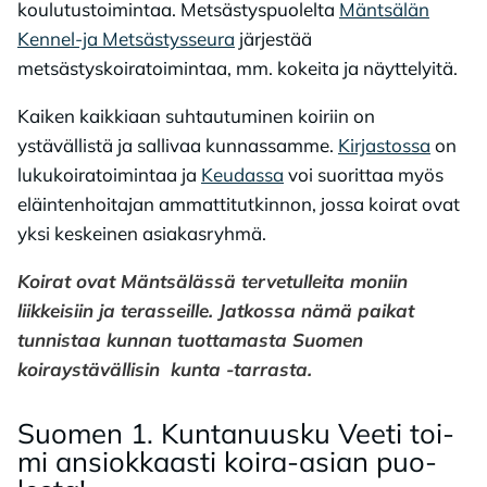
koulutustoimintaa. Metsästyspuolelta
Mäntsälän
Kennel-ja Metsästysseura
järjestää
metsästyskoiratoimintaa, mm. kokeita ja näyttelyitä.
Kaiken kaikkiaan suhtautuminen koiriin on
ystävällistä ja sallivaa kunnassamme.
Kirjastossa
on
lukukoiratoimintaa ja
Keudassa
voi suorittaa myös
eläintenhoitajan ammattitutkinnon, jossa koirat ovat
yksi keskeinen asiakasryhmä.
Koirat ovat Mäntsälässä tervetulleita moniin
liikkeisiin ja terasseille. Jatkossa nämä paikat
tunnistaa kunnan tuottamasta Suomen
koiraystävällisin kunta -tarrasta.
Suo­men 1. Kun­ta­nuus­ku Vee­ti toi­
mi an­siok­kaas­ti koi­ra-asian puo­