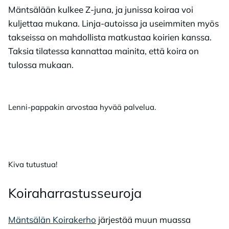
Mäntsälään kulkee Z-juna, ja junissa koiraa voi
kuljettaa mukana. Linja-autoissa ja useimmiten myös
takseissa on mahdollista matkustaa koirien kanssa.
Taksia tilatessa kannattaa mainita, että koira on
tulossa mukaan.
Lenni-pappakin arvostaa hyvää palvelua.
Kiva tutustua!
Koi­ra­har­ras­tus­seu­ro­ja
Mäntsälän Koirakerho
järjestää muun muassa