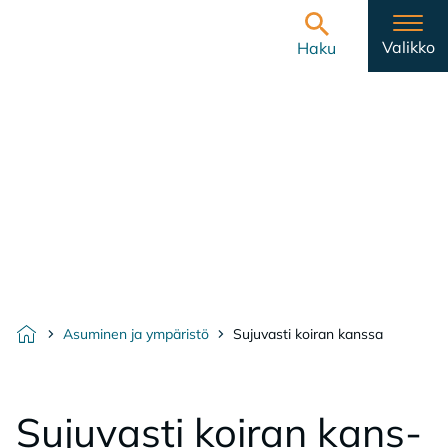
Hyppää sisältöön
Etusivulle
Valikko
Haku
Asuminen ja ympäristö
Sujuvasti koiran kanssa
Etusivu
Su­ju­vas­ti koi­ran kans­