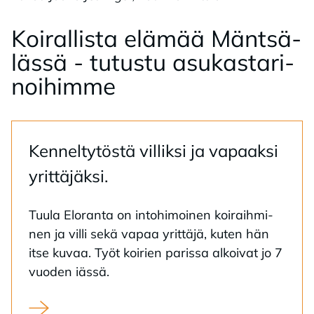
Koi­ral­lis­ta elä­mää Mänt­sä­
läs­sä - tu­tus­tu asu­kas­ta­ri­
noi­him­me
Ken­nel­ty­tös­tä vil­lik­si ja va­paak­si
yrit­tä­jäk­si.
Tuu­la Elo­ran­ta on in­to­hi­moi­nen koi­raih­mi­
nen ja vil­li sekä va­paa yrit­tä­jä, ku­ten hän
itse ku­vaa. Työt koi­rien pa­ris­sa al­koi­vat jo 7
vuo­den iäs­sä.
Kenneltytöstä villiksi ja vapaaksi yrittäjäksi!