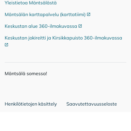
Yleistietoa Mäntsälästä
Mäntsälän karttapalvelu (karttatiimi)
Ulkoinen linkki
Keskustan alue 360-ilmakuvassa
Ulkoinen linkki
Keskustan jokireitti ja Kirsikkapuisto 360-ilmakuvassa
Ulko
Mänt­sä­lä so­mes­sa!
Mäntsälä Facebookissa
Mäntsälä LinkedIn:ssä
Mäntsälä Instassa
Henkilötietojen käsittely
Saavutettavuusseloste