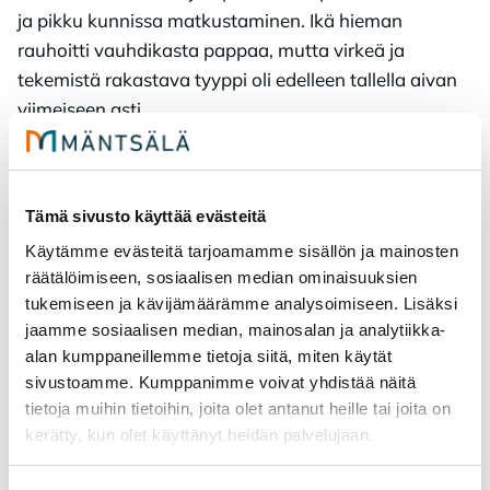
ja pikku kunnissa matkustaminen. Ikä hieman
rauhoitti vauhdikasta pappaa, mutta virkeä ja
tekemistä rakastava tyyppi oli edelleen tallella aivan
viimeiseen asti.
Perheen toinen labbis Hippo on myös ollut aina
aktiivinen harrastuskoira. Hän harrastaa useampaa
lajia, joista noutajan rodunomaiset lajit (noutajien
Tämä sivusto käyttää evästeitä
taipumuskoe sekä noutajien metsästyskokeet) sekä
Käytämme evästeitä tarjoamamme sisällön ja mainosten
mejä eli metsästyskoirien jäljestäminen ovat
räätälöimiseen, sosiaalisen median ominaisuuksien
päälajeina. Hippo nauttii sylissä olosta, nenän
tukemiseen ja kävijämäärämme analysoimiseen. Lisäksi
jaamme sosiaalisen median, mainosalan ja analytiikka-
käytöstä ja koirakavereista. Hippo auttelekin Veetiä
alan kumppaneillemme tietoja siitä, miten käytät
Kuntanuuskun tehtävissä aina kun mahdollista.
sivustoamme. Kumppanimme voivat yhdistää näitä
tietoja muihin tietoihin, joita olet antanut heille tai joita on
Seu­raa so­mes­sa, tyk­kää ja eh­do­ta koi­
kerätty, kun olet käyttänyt heidän palvelujaan.
rays­tä­väl­li­siä paik­ko­ja ja pal­ve­lui­ta
Mänt­sä­läs­tä Kun­ta­nuus­kun tu­tus­tu­