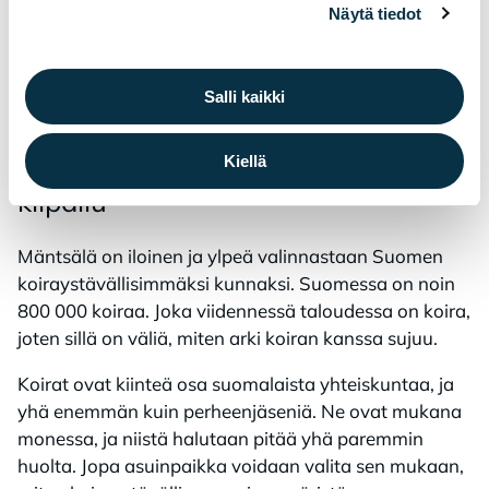
mis­koh­teik­si: Ins­ta­gra­mis­sa: @kun­ta­
Näytä tiedot
nuus­ku_­mant­sa­la ja Face­boo­kis­sa:
Mänt­sä­län Kun­ta­nuus­ku
Salli kaikki
Kiellä
Suo­men koi­rays­tä­väl­li­sin kun­ta -
kil­pai­lu
Mäntsälä on iloinen ja ylpeä valinnastaan Suomen
koiraystävällisimmäksi kunnaksi. Suomessa on noin
800 000 koiraa. Joka viidennessä taloudessa on koira,
joten sillä on väliä, miten arki koiran kanssa sujuu.
Koirat ovat kiinteä osa suomalaista yhteiskuntaa, ja
yhä enemmän kuin perheenjäseniä. Ne ovat mukana
monessa, ja niistä halutaan pitää yhä paremmin
huolta. Jopa asuinpaikka voidaan valita sen mukaan,