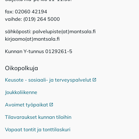
fax: 02060 42194
vaihde: (019) 264 5000
sähköposti: palvelupiste(at)mantsala.fi
kirjaamo(at)mantsala.fi
Kunnan Y-tunnus 0129261-5
Oi­ko­pol­ku­ja
Keusote - sosiaali- ja terveyspalvelut
Ulkoinen linkki
Joukkoliikenne
Avoimet työpaikat
Ulkoinen linkki
Tilavaraukset kunnan tiloihin
Vapaat tontit ja tonttilaskuri