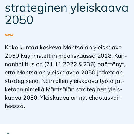
stra­te­gi­nen yleis­kaa­va
2050
Koko kun­taa kos­ke­va Mänt­sä­län yleis­kaa­va
2050 käyn­nis­tet­tiin maa­lis­kuus­sa 2018. Kun­
nan­hal­li­tus on (21.11.2022 § 236) päät­tä­nyt,
että Mänt­sä­län yleis­kaa­vaa 2050 jat­ke­taan
stra­te­gi­se­na. Näin ol­len yleis­kaa­va työ­tä jat­
ke­taan ni­mel­lä Mänt­sä­län stra­te­gi­nen yleis­
kaa­va 2050. Yleis­kaa­va on nyt eh­do­tus­vai­
hees­sa.