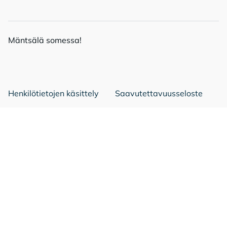
Mänt­sä­lä so­mes­sa!
Mäntsälä Facebookissa
Mäntsälä LinkedIn:ssä
Mäntsälä Instassa
Henkilötietojen käsittely
Saavutettavuusseloste