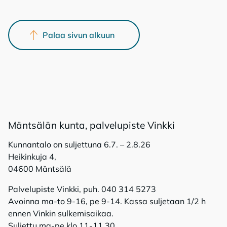
Palaa sivun alkuun
Mänt­sä­län kun­ta, pal­ve­lu­pis­te Vink­ki
Kunnantalo on suljettuna 6.7. – 2.8.26
Heikinkuja 4,
04600 Mäntsälä
Palvelupiste Vinkki, puh. 040 314 5273
Avoinna ma-to 9-16, pe 9-14. Kassa suljetaan 1/2 h
ennen Vinkin sulkemisaikaa.
Suljettu ma-pe klo 11-11.30.