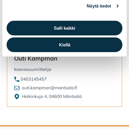
Kaavoituspäällikkö
Näytä tiedot
040 3145437
maria.isotupa@mantsala.fi
Salli kaikki
Heikinkuja 4, 04600 Mäntsälä
Kiellä
Outi Kampman
kaavasuunnittelija
0403145457
outi.kampman@mantsala.fi
Heikinkuja 4, 04600 Mäntsälä