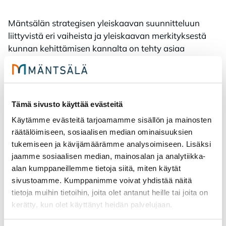
Mäntsälän strategisen yleiskaavan suunnitteluun
liittyvistä eri vaiheista ja yleiskaavan merkityksestä
kunnan kehittämisen kannalta on tehty asiaa
havainnollistava videoanimaatio.
Tutustu
animaatioon kunnan Youtube-kanavalla
(linkki
avautuu uudelle sivulle).
Tämä sivusto käyttää evästeitä
Käytämme evästeitä tarjoamamme sisällön ja mainosten
Osallistumis- ja arviointisuunnitelma (OAS),
räätälöimiseen, sosiaalisen median ominaisuuksien
päivitetty kkltk 14.12.2023 §106
tukemiseen ja kävijämäärämme analysoimiseen. Lisäksi
jaamme sosiaalisen median, mainosalan ja analytiikka-
alan kumppaneillemme tietoja siitä, miten käytät
sivustoamme. Kumppanimme voivat yhdistää näitä
tietoja muihin tietoihin, joita olet antanut heille tai joita on
kerätty, kun olet käyttänyt heidän palvelujaan.
Maria Isotupa