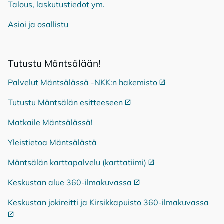
Talous, laskutustiedot ym.
Asioi ja osallistu
Tu­tus­tu Mänt­sä­lään!
Palvelut Mäntsälässä -NKK:n hakemisto
Ulkoinen linkki
Tutustu Mäntsälän esitteeseen
Ulkoinen linkki
Matkaile Mäntsälässä!
Yleistietoa Mäntsälästä
Mäntsälän karttapalvelu (karttatiimi)
Ulkoinen linkki
Keskustan alue 360-ilmakuvassa
Ulkoinen linkki
Keskustan jokireitti ja Kirsikkapuisto 360-ilmakuvassa
Ulko