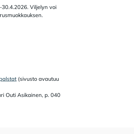
–30.4.2026. Viljelyn voi
 perusmuokkauksen.
ypalstat
(sivusto avautuu
i Outi Asikainen, p. 040