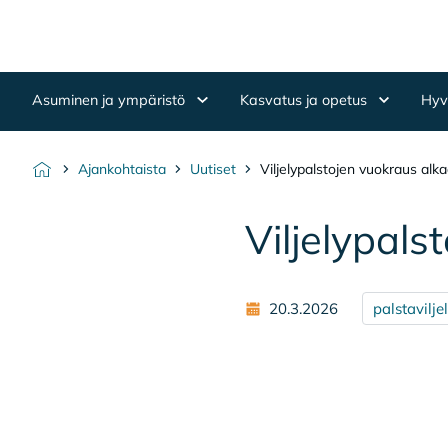
Hyppää sisältöön
Etusivulle
Asuminen ja ympäristö
Kasvatus ja opetus
Hyvi
Ajankohtaista
Uutiset
Viljelypalstojen vuokraus alk
Etusivu
Vil­je­ly­pa
20.3.2026
palstavilje