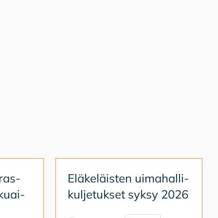
ras­
Elä­ke­läis­ten ui­ma­hal­li­
­kuai­
kul­je­tuk­set syk­sy 2026