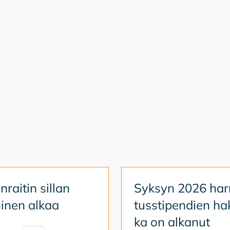
­rai­tin sil­lan
Syk­syn 2026 har­
i­nen al­kaa
tuss­ti­pen­dien ha
ka on al­ka­nut