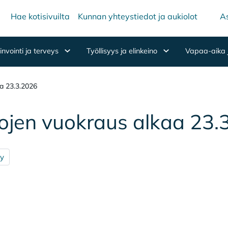
Hae kotisivuilta
Kunnan yhteystiedot ja aukiolot
As
nvointi ja terveys
Työllisyys ja elinkeino
Vapaa-aika 
aa 23.3.2026
ls­to­jen vuo­kraus al­kaa 2
ly