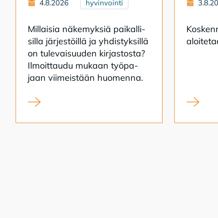
4.8.2026
hyvinvointi
3.8.2
Mil­lai­sia nä­ke­myk­siä pai­kal­li­
Kos­ken­r
sil­la jär­jes­töil­lä ja yh­dis­tyk­sil­lä
aloi­te­
on tu­le­vai­suu­den kir­jas­tos­ta?
Il­moit­tau­du mu­kaan työ­pa­
jaan vii­meis­tään huo­men­na.
Kirjasto kansalaistoiminnan alustana
Koskenra