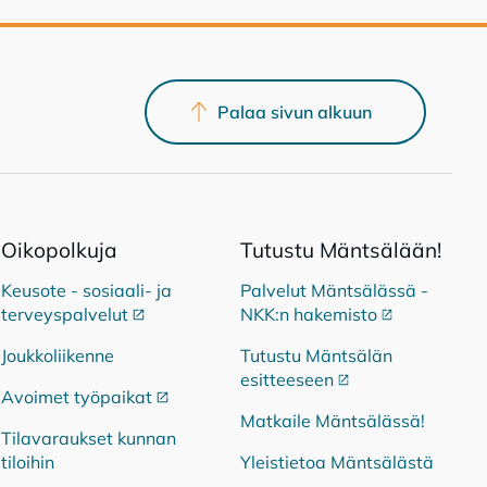
Palaa sivun alkuun
Oi­ko­pol­ku­ja
Tu­tus­tu Mänt­sä­lään!
Keusote - sosiaali- ja
Palvelut Mäntsälässä -
terveyspalvelut
Ulkoinen linkki
NKK:n hakemisto
Ulkoinen link
Joukkoliikenne
Tutustu Mäntsälän
esitteeseen
Ulkoinen linkki
Avoimet työpaikat
Ulkoinen linkki
Matkaile Mäntsälässä!
Tilavaraukset kunnan
tiloihin
Yleistietoa Mäntsälästä