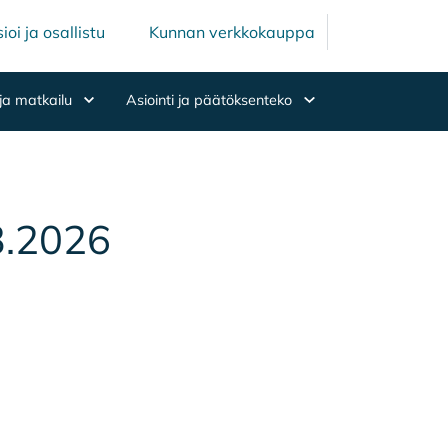
Mäntsälän ku
Mäntsälä
ioi ja osallistu
Kunnan verkkokauppa
ja matkailu
Asiointi ja päätöksenteko
3.3.2026