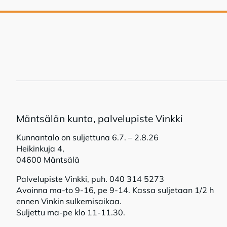
Mänt­sä­län kun­ta, pal­ve­lu­pis­te Vink­ki
Kunnantalo on suljettuna 6.7. – 2.8.26
Heikinkuja 4,
04600 Mäntsälä
Palvelupiste Vinkki, puh. 040 314 5273
Avoinna ma-to 9-16, pe 9-14. Kassa suljetaan 1/2 h
ennen Vinkin sulkemisaikaa.
Suljettu ma-pe klo 11-11.30.