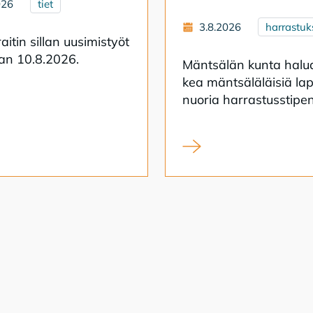
026
tiet
3.8.2026
harrastuk
ai­tin sil­lan uusi­mis­työt
taan 10.8.2026.
Mänt­sä­län kun­ta ha­lu
kea mänt­sä­lä­läi­siä lap
nuo­ria har­ras­tuss­ti­pen­
itin sillan uusiminen alkaa
Syksyn 2026 harrastusst