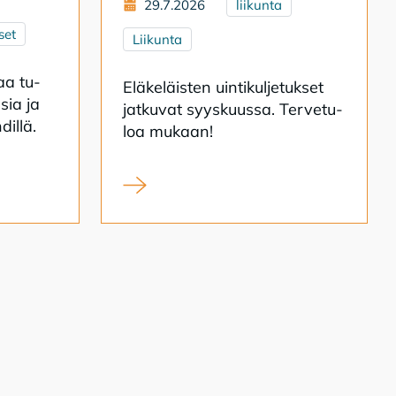
29.7.2026
liikunta
set
Liikunta
­aa tu­
Elä­ke­läis­ten uin­ti­kul­je­tuk­set
­sia ja
jat­ku­vat syys­kuus­sa. Ter­ve­tu­
dil­lä.
loa mu­kaan!
ipendien hakuaika on alkanut
Eläkeläisten uimahallikuljetukset syksy 