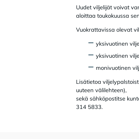
Uudet viljelijät voivat v
aloittaa toukokuussa sen
Vuokrattavissa olevat vil
yksivuotinen vil
yksivuotinen vil
monivuotinen vil
Lisätietoa viljelypalsto
uuteen välilehteen),
sekä sähköpostitse kunt
314 5833.