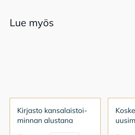
Lue myös
Kir­jas­to kan­sa­lais­toi­
Kos­ken
min­nan alus­ta­na
uusi­m