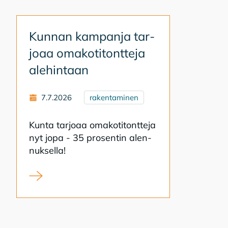
Kun­nan kam­pan­ja tar­
jo­aa oma­ko­ti­tont­te­ja
ale­hin­taan
7.7.2026
rakentaminen
Kun­ta tar­jo­aa oma­ko­ti­tont­te­ja
nyt jopa - 35 pro­sen­tin alen­
nuk­sel­la!
Kunnan kampanja tarjoaa omakotitontteja alehinta