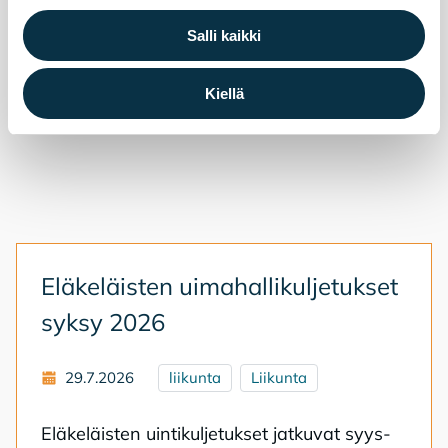
Salli kaikki
Kiellä
Elä­ke­läis­ten ui­ma­hal­li­kul­je­tuk­set
syk­sy 2026
29.7.2026
liikunta
Liikunta
Elä­ke­läis­ten uin­ti­kul­je­tuk­set jat­ku­vat syys­