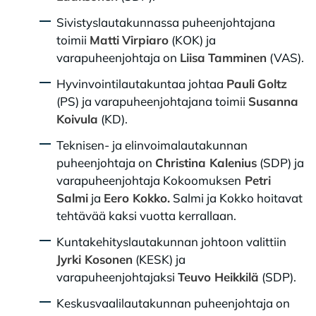
Sivistyslautakunnassa puheenjohtajana
toimii
Matti
Virpiaro
(KOK) ja
varapuheenjohtaja on
Liisa
Tamminen
(VAS).
Hyvinvointilautakuntaa johtaa
Pauli
Goltz
(PS) ja varapuheenjohtajana toimii
Susanna
Koivula
(KD).
Teknisen- ja elinvoimalautakunnan
puheenjohtaja on
Christina Kalenius
(SDP) ja
varapuheenjohtaja Kokoomuksen
Petri
Salmi
ja
Eero Kokko.
Salmi ja Kokko hoitavat
tehtävää kaksi vuotta kerrallaan.
Kuntakehityslautakunnan johtoon valittiin
Jyrki Kosonen
(KESK) ja
varapuheenjohtajaksi
Teuvo Heikkilä
(SDP).
Keskusvaalilautakunnan puheenjohtaja on