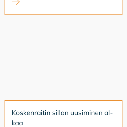
Kirjasto kansalaistoiminnan alustana
Kos­ken­rai­tin sil­lan uusi­mi­nen al­
kaa