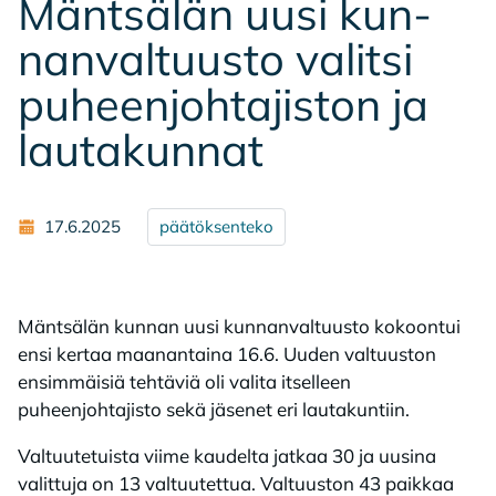
Mänt­sä­län uusi kun­
nan­val­tuus­to va­lit­si
pu­heen­joh­ta­jis­ton ja
lau­ta­kun­nat
17.6.2025
päätöksenteko
Mäntsälän kunnan uusi kunnanvaltuusto kokoontui
ensi kertaa maanantaina 16.6. Uuden valtuuston
ensimmäisiä tehtäviä oli valita itselleen
puheenjohtajisto sekä jäsenet eri lautakuntiin.
Valtuutetuista viime kaudelta jatkaa 30 ja uusina
valittuja on 13 valtuutettua. Valtuuston 43 paikkaa