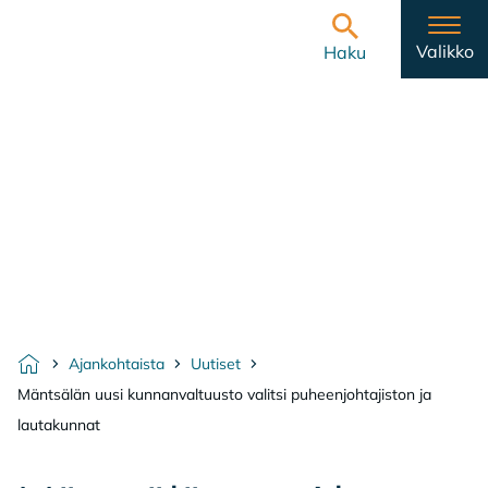
Hyppää sisältöön
Etusivulle
Valikko
Haku
Ajankohtaista
Uutiset
Etusivu
Mäntsälän uusi kunnanvaltuusto valitsi puheenjohtajiston ja
lautakunnat