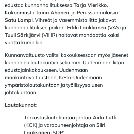
edustaa kunnanhallituksessa
Tarja Vierikko
,
Kokoomusta
Taina Ahonen
ja Perussuomalaisia
Satu Lampi
. Vihreät ja Vasemmistoliitto jakavat
kunnanhallituksen paikan:
Erkki
Laukkanen
(VAS) ja
Tuuli
Särkijärvi
(VIHR) hoitavat mandaattia kaksi
vuotta kumpikin.
Kunnanvaltuusto valitsi kokouksessaan myös jäsenet
kunnan eri lautakuntiin sekä mm. Uudenmaan liiton
edustajainkokoukseen, Uudenmaan
maakuntavaltuustoon, Keski-Uudenmaan
ympäristölautakuntaan ja työllisyysalueen
johtokuntaan.
Lautakunnat
:
Tarkastuslautakuntaa johtaa
Aida Lutfi
(KOK) ja varapuheenjohtaja on
Siiri
Laaksonen
(SDP).