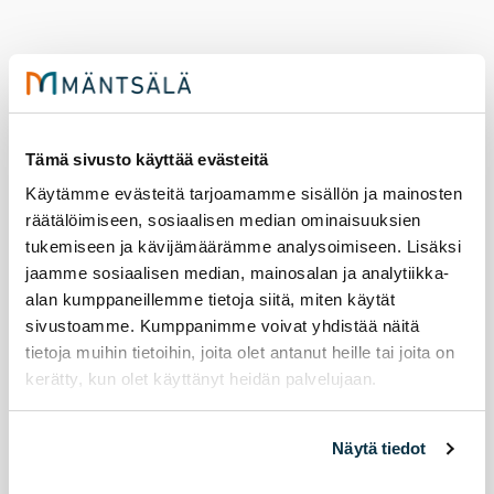
Syk­syn 2026 har­ras­tuss­ti­pen­
Tämä sivusto käyttää evästeitä
dien ha­kuai­ka on al­ka­nut
Käytämme evästeitä tarjoamamme sisällön ja mainosten
räätälöimiseen, sosiaalisen median ominaisuuksien
3.8.2026
harrastukset
tukemiseen ja kävijämäärämme analysoimiseen. Lisäksi
jaamme sosiaalisen median, mainosalan ja analytiikka-
Mänt­sä­län kun­ta ha­lu­aa tu­kea mänt­sä­lä­läi­
alan kumppaneillemme tietoja siitä, miten käytät
siä lap­sia ja nuo­ria har­ras­tuss­ti­pen­dil­lä.
sivustoamme. Kumppanimme voivat yhdistää näitä
tietoja muihin tietoihin, joita olet antanut heille tai joita on
Syksyn 2026 harrastusstipendien hakuaika on alkanut
kerätty, kun olet käyttänyt heidän palvelujaan.
Näytä tiedot