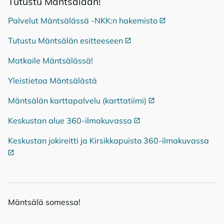
Tu­tus­tu Mänt­sä­lään!
Palvelut Mäntsälässä -NKK:n hakemisto
Ulkoinen linkki
Tutustu Mäntsälän esitteeseen
Ulkoinen linkki
Matkaile Mäntsälässä!
Yleistietoa Mäntsälästä
Mäntsälän karttapalvelu (karttatiimi)
Ulkoinen linkki
Keskustan alue 360-ilmakuvassa
Ulkoinen linkki
Keskustan jokireitti ja Kirsikkapuisto 360-ilmakuvassa
Ulko
Mänt­sä­lä so­mes­sa!
Mäntsälä Facebookissa
Mäntsälä LinkedIn:ssä
Mäntsälä Instassa