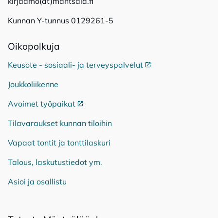
kirjaamo(at)mantsala.fi
Kunnan Y-tunnus 0129261-5
Oi­ko­pol­ku­ja
Keusote - sosiaali- ja terveyspalvelut
Ulkoinen linkki
Joukkoliikenne
Avoimet työpaikat
Ulkoinen linkki
Tilavaraukset kunnan tiloihin
Vapaat tontit ja tonttilaskuri
Talous, laskutustiedot ym.
Asioi ja osallistu