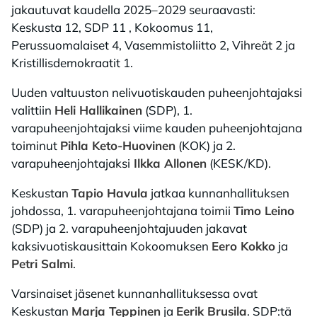
jakautuvat kaudella 2025–2029 seuraavasti:
Keskusta 12, SDP 11 , Kokoomus 11,
Perussuomalaiset 4, Vasemmistoliitto 2, Vihreät 2 ja
Kristillisdemokraatit 1.
Uuden valtuuston nelivuotiskauden puheenjohtajaksi
valittiin
Heli Hallikainen
(SDP), 1.
varapuheenjohtajaksi viime kauden puheenjohtajana
toiminut
Pihla Keto-Huovinen
(KOK) ja 2.
varapuheenjohtajaksi
Ilkka Allonen
(KESK/KD).
Keskustan
Tapio Havula
jatkaa kunnanhallituksen
johdossa, 1. varapuheenjohtajana toimii
Timo Leino
(SDP) ja 2. varapuheenjohtajuuden jakavat
kaksivuotiskausittain Kokoomuksen
Eero Kokko
ja
Petri Salmi
.
Varsinaiset jäsenet kunnanhallituksessa ovat
Keskustan
Marja Teppinen
ja
Eerik Brusila
. SDP:tä