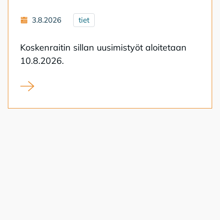
3.8.2026
tiet
Kos­ken­rai­tin sil­lan uusi­mis­työt aloi­te­taan
10.8.2026.
Koskenraitin sillan uusiminen alkaa