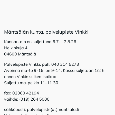
Mänt­sä­län kun­ta, pal­ve­lu­pis­te Vink­ki
Kunnantalo on suljettuna 6.7. – 2.8.26
Heikinkuja 4,
04600 Mäntsälä
Palvelupiste Vinkki, puh. 040 314 5273
Avoinna ma-to 9-16, pe 9-14. Kassa suljetaan 1/2 h
ennen Vinkin sulkemisaikaa.
Suljettu ma-pe klo 11-11.30.
fax: 02060 42194
vaihde: (019) 264 5000
sähköposti: palvelupiste(at)mantsala.fi