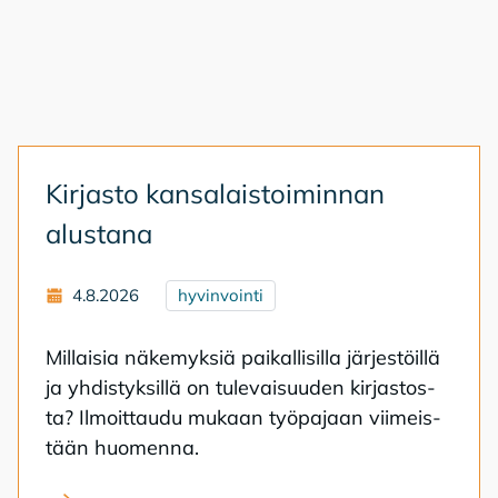
Kir­jas­to kan­sa­lais­toi­min­nan
alus­ta­na
4.8.2026
hyvinvointi
Mil­lai­sia nä­ke­myk­siä pai­kal­li­sil­la jär­jes­töil­lä
ja yh­dis­tyk­sil­lä on tu­le­vai­suu­den kir­jas­tos­
ta? Il­moit­tau­du mu­kaan työ­pa­jaan vii­meis­
tään huo­men­na.