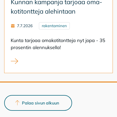
Kun­nan kam­pan­ja tar­jo­aa oma­
ko­ti­tont­te­ja ale­hin­taan
7.7.2026
rakentaminen
Kun­ta tar­jo­aa oma­ko­ti­tont­te­ja nyt jopa - 35
pro­sen­tin alen­nuk­sel­la!
Kunnan kampanja tarjoaa omakotitontteja alehintaan
Palaa sivun alkuun