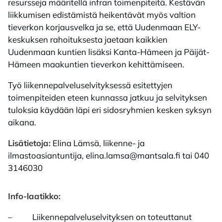
resursseja määritellä infran toimenpiteitä. Kestävän
liikkumisen edistämistä heikentävät myös valtion
tieverkon korjausvelka ja se, että Uudenmaan ELY-
keskuksen rahoituksesta jaetaan kaikkien
Uudenmaan kuntien lisäksi Kanta-Hämeen ja Päijät-
Hämeen maakuntien tieverkon kehittämiseen.
Työ liikennepalveluselvityksessä esitettyjen
toimenpiteiden eteen kunnassa jatkuu ja selvityksen
tuloksia käydään läpi eri sidosryhmien kesken syksyn
aikana.
Lisätietoja:
Elina Lämsä, liikenne- ja
ilmastoasiantuntija, elina.lamsa@mantsala.fi tai 040
3146030
Info-laatikko:
– Liikennepalveluselvityksen on toteuttanut