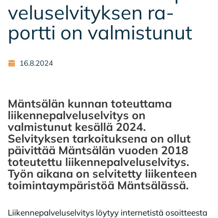
ve­lusel­vi­tyk­sen ra­
port­ti on val­mis­tu­nut
16.8.2024
Mäntsälän kunnan toteuttama
liikennepalveluselvitys on
valmistunut kesällä 2024.
Selvityksen tarkoituksena on ollut
päivittää Mäntsälän vuoden 2018
toteutettu liikennepalveluselvitys.​
Työn aikana on selvitetty liikenteen
toimintaympäristöä Mäntsälässä.
Liikennepalveluselvitys löytyy internetistä osoitteesta