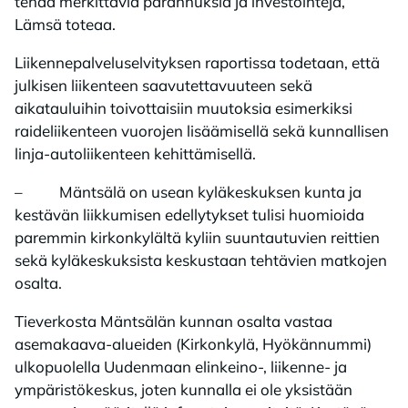
tehdä merkittäviä parannuksia ja investointeja,
Lämsä toteaa.
Liikennepalveluselvityksen raportissa todetaan, että
julkisen liikenteen saavutettavuuteen sekä
aikatauluihin toivottaisiin muutoksia esimerkiksi
raideliikenteen vuorojen lisäämisellä sekä kunnallisen
linja-autoliikenteen kehittämisellä.
– Mäntsälä on usean kyläkeskuksen kunta ja
kestävän liikkumisen edellytykset tulisi huomioida
paremmin kirkonkylältä kyliin suuntautuvien reittien
sekä kyläkeskuksista keskustaan tehtävien matkojen
osalta.
Tieverkosta Mäntsälän kunnan osalta vastaa
asemakaava-alueiden (Kirkonkylä, Hyökännummi)
ulkopuolella Uudenmaan elinkeino-, liikenne- ja
ympäristökeskus, joten kunnalla ei ole yksistään