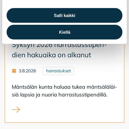
Salli kaikki
Kiellä
Syk­syn 2026 har­ras­tuss­ti­pen­
dien ha­kuai­ka on al­ka­nut
3.8.2026
harrastukset
Mänt­sä­län kun­ta ha­lu­aa tu­kea mänt­sä­lä­läi­
siä lap­sia ja nuo­ria har­ras­tuss­ti­pen­dil­lä.
Syksyn 2026 harrastusstipendien hakuaika on alkanut