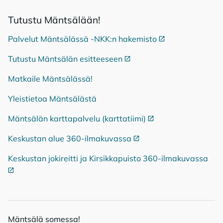
Tu­tus­tu Mänt­sä­lään!
Palvelut Mäntsälässä -NKK:n hakemisto
Ulkoinen linkki
Tutustu Mäntsälän esitteeseen
Ulkoinen linkki
Matkaile Mäntsälässä!
Yleistietoa Mäntsälästä
Mäntsälän karttapalvelu (karttatiimi)
Ulkoinen linkki
Keskustan alue 360-ilmakuvassa
Ulkoinen linkki
Keskustan jokireitti ja Kirsikkapuisto 360-ilmakuvassa
Ulko
Mänt­sä­lä so­mes­sa!