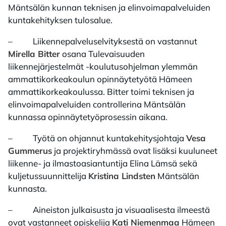
Mäntsälän kunnan teknisen ja elinvoimapalveluiden
kuntakehityksen tulosalue.​
– Liikennepalveluselvityksestä on vastannut
Mirella Bitter
osana Tulevaisuuden
liikennejärjestelmät -koulutusohjelman ylemmän
ammattikorkeakoulun opinnäytetyötä Hämeen
ammattikorkeakoulussa. Bitter toimi teknisen ja
elinvoimapalveluiden controllerina Mäntsälän
kunnassa opinnäytetyöprosessin aikana.
– Työtä on ohjannut kuntakehitysjohtaja
Vesa
Gummerus
ja projektiryhmässä ovat lisäksi kuuluneet
liikenne- ja ilmastoasiantuntija Elina Lämsä sekä
kuljetussuunnittelija
Kristina Lindsten
Mäntsälän
kunnasta.​
– Aineiston julkaisusta ja visuaalisesta ilmeestä
ovat vastanneet opiskelija
Kati Niemenmaa
Hämeen