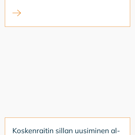
Kirjasto kansalaistoiminnan alustana
Kos­ken­rai­tin sil­lan uusi­mi­nen al­