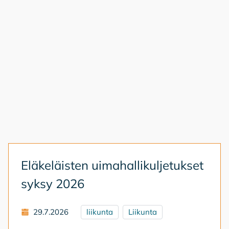
Elä­ke­läis­ten ui­ma­hal­li­kul­je­tuk­set
syk­sy 2026
29.7.2026
liikunta
Liikunta