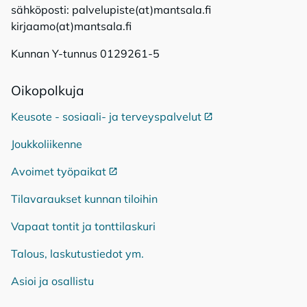
sähköposti: palvelupiste(at)mantsala.fi
kirjaamo(at)mantsala.fi
Kunnan Y-tunnus 0129261-5
Oi­ko­pol­ku­ja
Keusote - sosiaali- ja terveyspalvelut
Ulkoinen linkki
Joukkoliikenne
Avoimet työpaikat
Ulkoinen linkki
Tilavaraukset kunnan tiloihin
Vapaat tontit ja tonttilaskuri
Talous, laskutustiedot ym.
Asioi ja osallistu