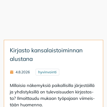
Kir­jas­to kan­sa­lais­toi­min­nan
alus­ta­na
4.8.2026
hyvinvointi
Mil­lai­sia nä­ke­myk­siä pai­kal­li­sil­la jär­jes­töil­lä
ja yh­dis­tyk­sil­lä on tu­le­vai­suu­den kir­jas­tos­
ta? Il­moit­tau­du mu­kaan työ­pa­jaan vii­meis­
tään huo­men­na.