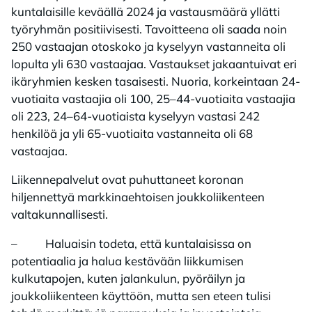
kuntalaisille keväällä 2024 ja vastausmäärä yllätti
työryhmän positiivisesti. Tavoitteena oli saada noin
250 vastaajan otoskoko ja kyselyyn vastanneita oli
lopulta yli 630 vastaajaa. Vastaukset jakaantuivat eri
ikäryhmien kesken tasaisesti. Nuoria, korkeintaan 24-
vuotiaita vastaajia oli 100, 25–44-vuotiaita vastaajia
oli 223, 24–64-vuotiaista kyselyyn vastasi 242
henkilöä ja yli 65-vuotiaita vastanneita oli 68
vastaajaa.
Liikennepalvelut ovat puhuttaneet koronan
hiljennettyä markkinaehtoisen joukkoliikenteen
valtakunnallisesti.
– Haluaisin todeta, että kuntalaisissa on
potentiaalia ja halua kestävään liikkumisen
kulkutapojen, kuten jalankulun, pyöräilyn ja
joukkoliikenteen käyttöön, mutta sen eteen tulisi