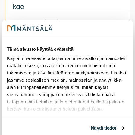
kaa
3.8.2026
tiet
Kos­ken­rai­tin sil­lan uusi­mis­työt aloi­te­taan
10.8.2026.
Tämä sivusto käyttää evästeitä
Käytämme evästeitä tarjoamamme sisällön ja mainosten
Koskenraitin sillan uusiminen alkaa
räätälöimiseen, sosiaalisen median ominaisuuksien
tukemiseen ja kävijämäärämme analysoimiseen. Lisäksi
jaamme sosiaalisen median, mainosalan ja analytiikka-
alan kumppaneillemme tietoja siitä, miten käytät
sivustoamme. Kumppanimme voivat yhdistää näitä
tietoja muihin tietoihin, joita olet antanut heille tai joita on
kerätty, kun olet käyttänyt heidän palvelujaan.
Näytä tiedot