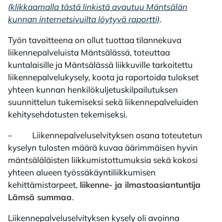
(klikkaamalla tästä linkistä avautuu Mäntsälän
kunnan internetsivuilta löytyvä raportti)
.
Työn tavoitteena on ollut tuottaa tilannekuva
liikennepalveluista Mäntsälässä, toteuttaa
kuntalaisille ja Mäntsälässä liikkuville tarkoitettu
liikennepalvelukysely, koota ja raportoida tulokset
yhteen kunnan henkilökuljetuskilpailutuksen
suunnittelun tukemiseksi sekä liikennepalveluiden
kehitysehdotusten tekemiseksi.
– Liikennepalveluselvityksen osana toteutetun
kyselyn tulosten määrä kuvaa äärimmäisen hyvin
mäntsäläläisten liikkumistottumuksia sekä kokosi
yhteen alueen työssäkäyntiliikkumisen
kehittämistarpeet,
liikenne- ja ilmastoasiantuntija
Lämsä summaa
.
Liikennepalveluselvityksen kysely oli avoinna