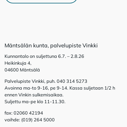
Mänt­sä­län kun­ta, pal­ve­lu­pis­te Vink­ki
Kunnantalo on suljettuna 6.7. – 2.8.26
Heikinkuja 4,
04600 Mäntsälä
Palvelupiste Vinkki, puh. 040 314 5273
Avoinna ma-to 9-16, pe 9-14. Kassa suljetaan 1/2 h
ennen Vinkin sulkemisaikaa.
Suljettu ma-pe klo 11-11.30.
fax: 02060 42194
vaihde: (019) 264 5000