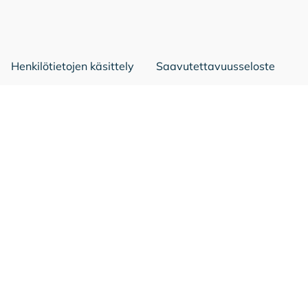
Mäntsälä Facebookissa
Mäntsälä LinkedIn:ssä
Mäntsälä Instassa
Henkilötietojen käsittely
Saavutettavuusseloste