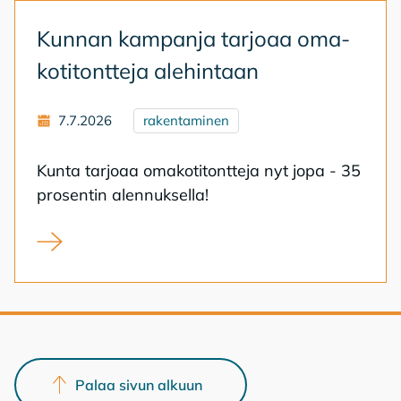
Kun­nan kam­pan­ja tar­jo­aa oma­
ko­ti­tont­te­ja ale­hin­taan
7.7.2026
rakentaminen
Kun­ta tar­jo­aa oma­ko­ti­tont­te­ja nyt jopa - 35
pro­sen­tin alen­nuk­sel­la!
Kunnan kampanja tarjoaa omakotitontteja alehintaan
Palaa sivun alkuun