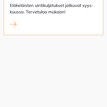
Elä­ke­läis­ten uin­ti­kul­je­tuk­set jat­ku­vat syys­
kuus­sa. Ter­ve­tu­loa mu­kaan!
Eläkeläisten uimahallikuljetukset syksy 2026