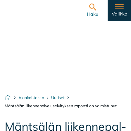
Hyppää sisältöön
Etusivulle
Valikko
Haku
Ajankohtaista
Uutiset
Etusivu
Mäntsälän liikennepalveluselvityksen raportti on valmistunut
Mänt­sä­län lii­ken­ne­pal­