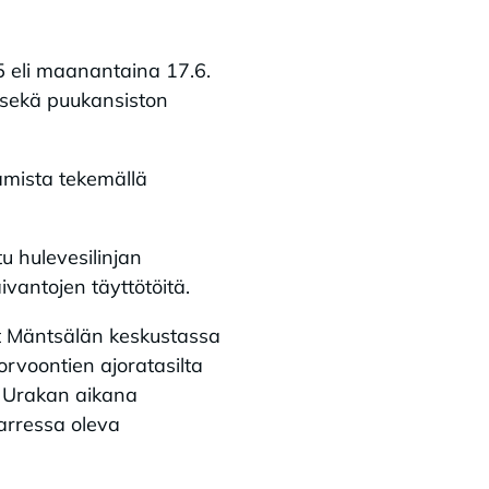
5 eli maanantaina 17.6.
a sekä puukansiston
amista tekemällä
u hulevesilinjan
ivantojen täyttötöitä.
at Mäntsälän keskustassa
rvoontien ajoratasilta
n. Urakan aikana
varressa oleva