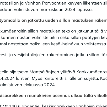
atasillan ja Vanhan Porvoontien kevyen liikenteen sil
ioidaan valmistuvan marraskuun 2024 lopussa.
työmaalla on jatkettu uuden sillan maatukien rake
kkumäenraitin sillan maatukien teko on jatkunut tällä vii
n kannen noston valmisteluihin sekä sillan päätyjen 
kansi nostetaan paikalleen kesä-heinäkuun vaihteessa
si- ja vesijohtolinjojen rakentaminen jatkuu sillan itä
lla sijaitseva Mäntsälänjoen ylittävä Kaakkumäenraiti
2.4.2024 lähtien. Myös rantareitti sillalle on suljettu. 
valmistuvan elokuussa 2024.
kisaarekkeen reunakivien asennus alkaa tällä viikol
et Mt 140 (Lahdentie) keskisaarekkeen vanhojen raken