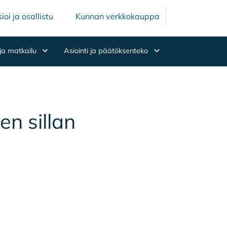
Mäntsälän ku
Mäntsälä
ioi ja osallistu
Kunnan verkkokauppa
ja matkailu
Asiointi ja päätöksenteko
en sil­lan