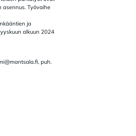
ien asennus. Työvaihe
n
nkääntien ja
 syyskuun alkuun 2024
mi@mantsala.fi, puh.