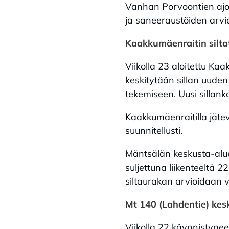
Vanhan Porvoontien ajor
ja saneeraustöiden arv
Kaakkumäenraitin silta
Viikolla 23 aloitettu Kaa
keskitytään sillan uude
tekemiseen. Uusi sillan
Kaakkumäenraitilla jäteve
suunnitellusti.
Mäntsälän keskusta-aluee
suljettuna liikenteeltä 2
siltaurakan arvioidaan 
Mt 140 (Lahdentie) kes
Viikolla 22 käynnistyne