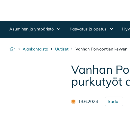
Hyppää sisältöön
Etusivulle
Asuminen ja ympäristö
Kasvatus ja opetus
Hyvi
Ajankohtaista
Uutiset
Vanhan Porvoontien kevyen liik
Etusivu
Van­han Por­
pur­ku­työt a
13.6.2024
kadut