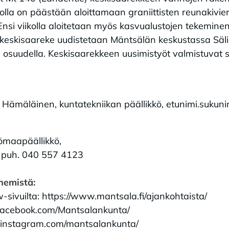
viikolla on päästään aloittamaan graniittisten reunakiv
 Ensi viikolla aloitetaan myös kasvualustojen tekemine
 keskisaareke uudistetaan Mäntsälän keskustassa Säli
 osuudella. Keskisaarekkeen uusimistyöt valmistuvat
 Hämäläinen, kuntatekniikan päällikkö, etunimi.sukuni
ömaapäällikkö,
, puh. 040 557 4123
enemistä:
vuilta: https://www.mantsala.fi/ajankohtaista/
facebook.com/Mantsalankunta/
.instagram.com/mantsalankunta/