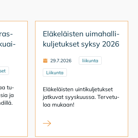
ras­
Elä­ke­läis­ten ui­ma­hal­li­
­kuai­
kul­je­tuk­set syk­sy 2026
29.7.2026
liikunta
set
Liikunta
­aa tu­
Elä­ke­läis­ten uin­ti­kul­je­tuk­set
­sia ja
jat­ku­vat syys­kuus­sa. Ter­ve­tu­
dil­lä.
loa mu­kaan!
ipendien hakuaika on alkanut
Eläkeläisten uimahallikuljetukset syksy 