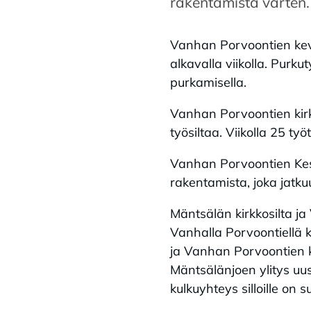
rakentamista varten.
Vanhan Porvoontien kevye
alkavalla viikolla. Purk
purkamisella.
Vanhan Porvoontien kirk
työsiltaa. Viikolla 25 työ
Vanhan Porvoontien Kesk
rakentamista, joka jatkuu
Mäntsälän kirkkosilta j
Vanhalla Porvoontiellä 
ja Vanhan Porvoontien ke
Mäntsälänjoen ylitys uus
kulkuyhteys silloille on su