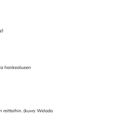
y)
lla hankealueen
n reitteihin. (kuva: Welado