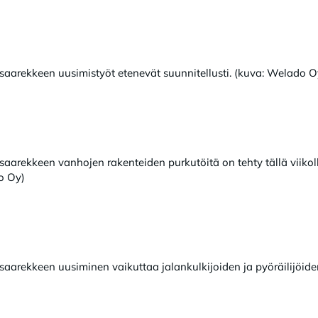
isaarekkeen uusimistyöt etenevät suunnitellusti. (kuva: Welado O
isaarekkeen vanhojen rakenteiden purkutöitä on tehty tällä viiko
o Oy)
saarekkeen uusiminen vaikuttaa jalankulkijoiden ja pyöräilijöide