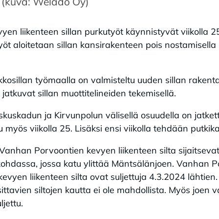
 (kuva: Welado Oy)
n liikenteen sillan purkutyöt käynnistyvät viikolla 2
utyöt aloitetaan sillan kansirakenteen pois nostamisell
kosillan työmaalla on valmisteltu uuden sillan rakent
t jatkuvat sillan muottitelineiden tekemisellä.
uskadun ja Kirvunpolun välisellä osuudella on jatkett
 myös viikolla 25. Lisäksi ensi viikolla tehdään putkika
a Vanhan Porvoontien kevyen liikenteen silta sijaitsev
kohdassa, jossa katu ylittää Mäntsälänjoen. Vanhan Po
vyen liikenteen silta ovat suljettuja 4.3.2024 lähtie
ittavien siltojen kautta ei ole mahdollista. Myös joen 
ljettu.