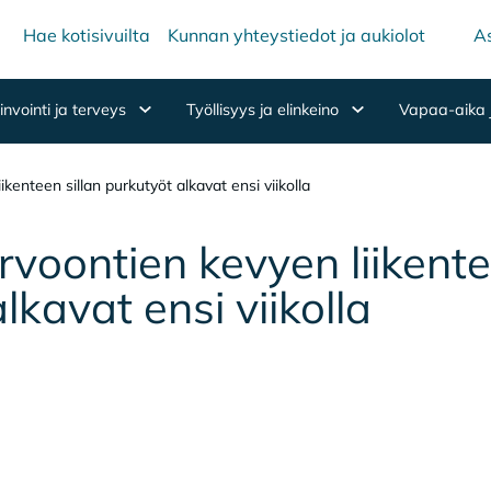
Hae kotisivuilta
Kunnan yhteystiedot ja aukiolot
As
nvointi ja terveys
Työllisyys ja elinkeino
Vapaa-aika 
enteen sillan purkutyöt alkavat ensi viikolla
voon­tien ke­vyen lii­ken­te
l­ka­vat ensi vii­kol­la