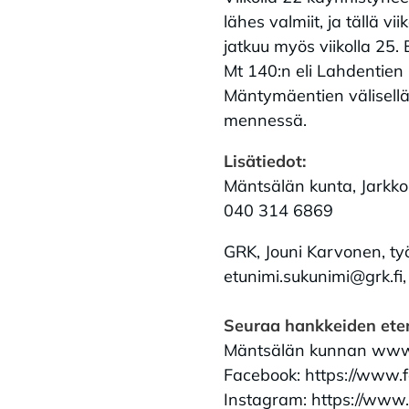
lähes valmiit, ja tällä 
jatkuu myös viikolla 25.
Mt 140:n eli Lahdentien
Mäntymäentien välisellä
mennessä.
Lisätiedot:
Mäntsälän kunta, Jarkko
040 314 6869
GRK, Jouni Karvonen, ty
etunimi.sukunimi@grk.fi
Seuraa hankkeiden et
Mäntsälän kunnan www-si
Facebook: https://www.
Instagram: https://www