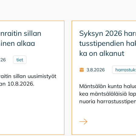
­rai­tin sil­lan
Syk­syn 2026 har­
i­nen al­kaa
tuss­ti­pen­dien ha
ka on al­ka­nut
026
tiet
3.8.2026
harrastuk
ai­tin sil­lan uusi­mis­työt
taan 10.8.2026.
Mänt­sä­län kun­ta ha­lu
kea mänt­sä­lä­läi­siä lap
nuo­ria har­ras­tuss­ti­pen­
itin sillan uusiminen alkaa
Syksyn 2026 harrastusst