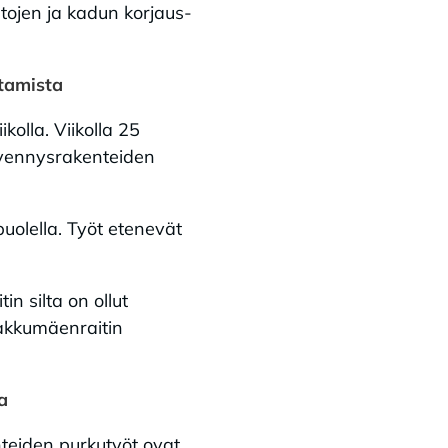
tojen ja kadun korjaus-
ntamista
kolla. Viikolla 25
kevennysrakenteiden
.
puolella. Työt etenevät
n silta on ollut
Kaakkumäenraitin
la
teiden purkutyöt ovat