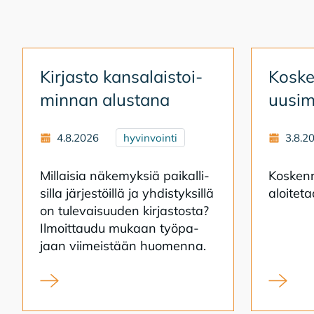
Kir­jas­to kan­sa­lais­toi­
Kos­ken
min­nan alus­ta­na
uusi­m
4.8.2026
hyvinvointi
3.8.2
Mil­lai­sia nä­ke­myk­siä pai­kal­li­
Kos­ken­r
sil­la jär­jes­töil­lä ja yh­dis­tyk­sil­lä
aloi­te­
on tu­le­vai­suu­den kir­jas­tos­ta?
Il­moit­tau­du mu­kaan työ­pa­
jaan vii­meis­tään huo­men­na.
Kirjasto kansalaistoiminnan alustana
Koskenra