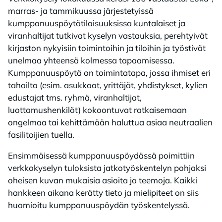
marras- ja tammikuussa järjestetyissä
kumppanuuspöytätilaisuuksissa kuntalaiset ja
viranhaltijat tutkivat kyselyn vastauksia, perehtyivät
kirjaston nykyisiin toimintoihin ja tiloihin ja työstivät
unelmaa yhteensä kolmessa tapaamisessa.
Kumppanuuspöytä on toimintatapa, jossa ihmiset eri
tahoilta (esim. asukkaat, yrittäjät, yhdistykset, kylien
edustajat tms. ryhmä, viranhaltijat,
luottamushenkilöt) kokoontuvat ratkaisemaan
ongelmaa tai kehittämään haluttua asiaa neutraalien
fasilitoijien tuella.
Ensimmäisessä kumppanuuspöydässä poimittiin
verkkokyselyn tuloksista jatkotyöskentelyn pohjaksi
oheisen kuvan mukaisia asioita ja teemoja. Kaikki
hankkeen aikana kerätty tieto ja mielipiteet on siis
huomioitu kumppanuuspöydän työskentelyssä.