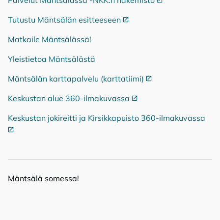
Palvelut Mäntsälässä -NKK:n hakemisto
Ulkoinen linkki
Tutustu Mäntsälän esitteeseen
Ulkoinen linkki
Matkaile Mäntsälässä!
Yleistietoa Mäntsälästä
Mäntsälän karttapalvelu (karttatiimi)
Ulkoinen linkki
Keskustan alue 360-ilmakuvassa
Ulkoinen linkki
Keskustan jokireitti ja Kirsikkapuisto 360-ilmakuvassa
Ulko
Mänt­sä­lä so­mes­sa!
Mäntsälä Facebookissa
Mäntsälä LinkedIn:ssä
Mäntsälä Instassa