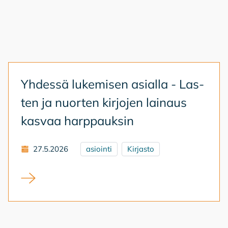
Yh­des­sä lu­ke­mi­sen asial­la - Las­
ten ja nuor­ten kir­jo­jen lai­naus
kas­vaa harp­pauk­sin
27.5.2026
asiointi
Kirjasto
Yhdessä lukemisen asialla - Lasten ja nuorten kirjoje