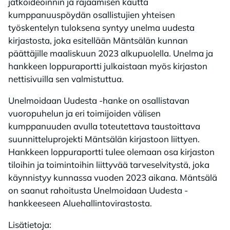
jatkoideoinnin ja rajaamisen kautta
kumppanuuspöydän osallistujien yhteisen
työskentelyn tuloksena syntyy unelma uudesta
kirjastosta, joka esitellään Mäntsälän kunnan
päättäjille maaliskuun 2023 alkupuolella. Unelma ja
hankkeen loppuraportti julkaistaan myös kirjaston
nettisivuilla sen valmistuttua.
Unelmoidaan Uudesta -hanke on osallistavan
vuoropuhelun ja eri toimijoiden välisen
kumppanuuden avulla toteutettava taustoittava
suunnitteluprojekti Mäntsälän kirjastoon liittyen.
Hankkeen loppuraportti tulee olemaan osa kirjaston
tiloihin ja toimintoihin liittyvää tarveselvitystä, joka
käynnistyy kunnassa vuoden 2023 aikana. Mäntsälä
on saanut rahoitusta Unelmoidaan Uudesta -
hankkeeseen Aluehallintovirastosta.
Lisätietoja: