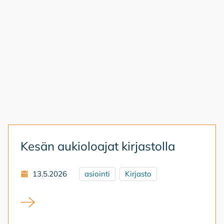
Ke­sän au­kio­loa­jat kir­jas­tol­la
13.5.2026
asiointi
Kirjasto
Kesän aukioloajat kirjastolla