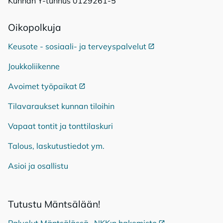
Kunnan Y-tunnus 0129261-5
Oi­ko­pol­ku­ja
Keusote - sosiaali- ja terveyspalvelut
Ulkoinen linkki
Joukkoliikenne
Avoimet työpaikat
Ulkoinen linkki
Tilavaraukset kunnan tiloihin
Vapaat tontit ja tonttilaskuri
Talous, laskutustiedot ym.
Asioi ja osallistu
Tu­tus­tu Mänt­sä­lään!