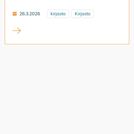
26.3.2026
kirjasto
Kirjasto
Kevään poikkeusaukiolot kirjastolla