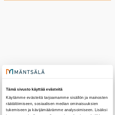
Kir­jas­ton kesä
Tämä sivusto käyttää evästeitä
Käytämme evästeitä tarjoamamme sisällön ja mainosten
7.5.2026
tapahtumat
Kirjasto
räätälöimiseen, sosiaalisen median ominaisuuksien
tukemiseen ja kävijämäärämme analysoimiseen. Lisäksi