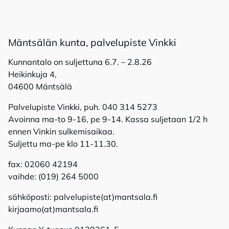
Mänt­sä­län kun­ta, pal­ve­lu­pis­te Vink­ki
Kunnantalo on suljettuna 6.7. – 2.8.26
Heikinkuja 4,
04600 Mäntsälä
Palvelupiste Vinkki, puh. 040 314 5273
Avoinna ma-to 9-16, pe 9-14. Kassa suljetaan 1/2 h
ennen Vinkin sulkemisaikaa.
Suljettu ma-pe klo 11-11.30.
fax: 02060 42194
vaihde: (019) 264 5000
sähköposti: palvelupiste(at)mantsala.fi
kirjaamo(at)mantsala.fi