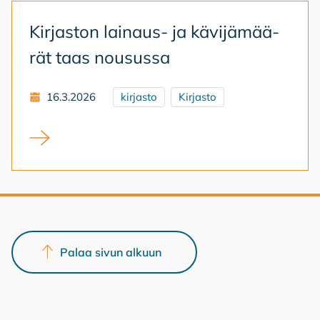
Kir­jas­ton lai­naus- ja kä­vi­jä­mää­
rät taas nousus­sa
16.3.2026
kirjasto
Kirjasto
Kirjaston lainaus- ja kävijämäärät taas nousussa
Palaa sivun alkuun