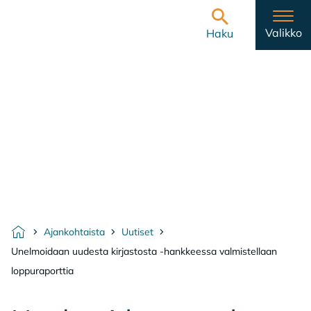
Hyppää sisältöön
Etusivulle
Valikko
Haku
Ajankohtaista
Uutiset
Etusivu
Unelmoidaan uudesta kirjastosta -hankkeessa valmistellaan
loppuraporttia