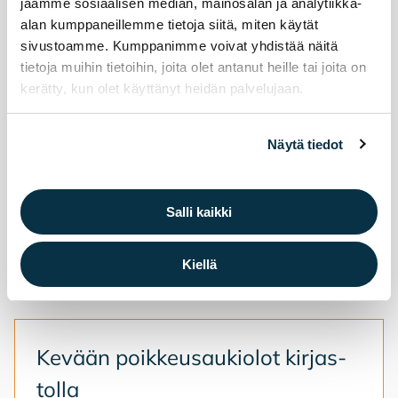
jaamme sosiaalisen median, mainosalan ja analytiikka-
Kirjaston kesä
alan kumppaneillemme tietoja siitä, miten käytät
sivustoamme. Kumppanimme voivat yhdistää näitä
tietoja muihin tietoihin, joita olet antanut heille tai joita on
kerätty, kun olet käyttänyt heidän palvelujaan.
Näytä tiedot
Salli kaikki
Kiellä
Ke­vään poik­keus­au­kio­lot kir­jas­
tol­la