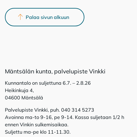
Palaa sivun alkuun
Mänt­sä­län kun­ta, pal­ve­lu­pis­te Vink­ki
Kunnantalo on suljettuna 6.7. – 2.8.26
Heikinkuja 4,
04600 Mäntsälä
Palvelupiste Vinkki, puh. 040 314 5273
Avoinna ma-to 9-16, pe 9-14. Kassa suljetaan 1/2 h
ennen Vinkin sulkemisaikaa.
Suljettu ma-pe klo 11-11.30.