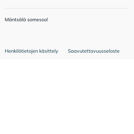
Mänt­sä­lä so­mes­sa!
Mäntsälä Facebookissa
Mäntsälä LinkedIn:ssä
Mäntsälä Instassa
Henkilötietojen käsittely
Saavutettavuusseloste