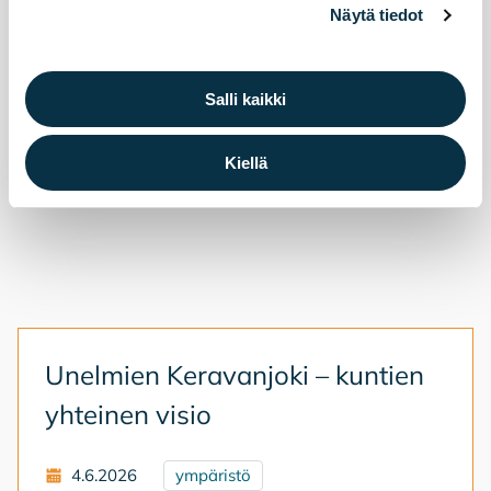
Näytä tiedot
Salli kaikki
Kiellä
Unel­mien Ke­ra­van­jo­ki – kun­tien
yh­tei­nen vi­sio
4.6.2026
ympäristö