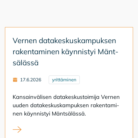
Ver­nen da­ta­kes­kus­kam­puk­sen
ra­ken­ta­mi­nen käyn­nis­tyi Mänt­
sä­läs­sä
17.6.2026
yrittäminen
Kan­sain­vä­li­sen da­ta­kes­kus­toi­mi­ja Ver­nen
uu­den da­ta­kes­kus­kam­puk­sen ra­ken­ta­mi­
nen käyn­nis­tyi Mänt­sä­läs­sä.
Vernen datakeskuskampuksen rakentaminen käynnist