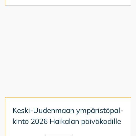
Kes­ki-Uu­den­maan ym­pä­ris­tö­pal­
kin­to 2026 Hai­ka­lan päi­vä­ko­dil­le