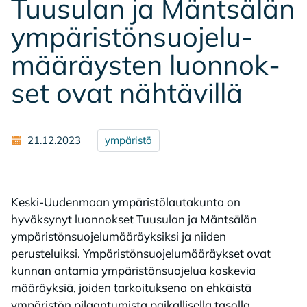
Tuusu­lan ja Mänt­sä­län
ym­pä­ris­tön­suo­je­lu­
mää­räys­ten luon­nok­
set ovat näh­tä­vil­lä
21.12.2023
ympäristö
Keski-Uudenmaan ympäristölautakunta on
hyväksynyt luonnokset Tuusulan ja Mäntsälän
ympäristönsuojelumääräyksiksi ja niiden
perusteluiksi. Ympäristönsuojelumääräykset ovat
kunnan antamia ympäristönsuojelua koskevia
määräyksiä, joiden tarkoituksena on ehkäistä
ympäristön pilaantumista paikallisella tasolla.