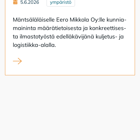
5.6.2026
ympäristö
Mänt­sä­lä­läi­sel­le Eero Mik­ko­la Oy:lle kun­nia­
mai­nin­ta mää­rä­tie­toi­ses­ta ja kon­kreet­ti­ses­
ta il­mas­to­työs­tä edel­lä­kä­vi­jä­nä kul­je­tus- ja
lo­gis­tiik­ka-alal­la.
Keski-Uudenmaan ympäristöpalkinto 2026 Haikalan pä