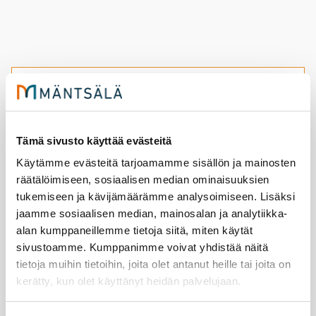
Mänt­sä­lä sääs­ti ener­gi­aa yli ta­
voit­teen – pie­nil­lä ja suu­ril­la
Tämä sivusto käyttää evästeitä
teoil­la on iso vai­ku­tus
Käytämme evästeitä tarjoamamme sisällön ja mainosten
räätälöimiseen, sosiaalisen median ominaisuuksien
5.6.2026
ympäristö
tukemiseen ja kävijämäärämme analysoimiseen. Lisäksi
jaamme sosiaalisen median, mainosalan ja analytiikka-
Mänt­sä­lä saa­vut­ti ener­gia­te­hok­kuus­so­pi­
alan kumppaneillemme tietoja siitä, miten käytät
muk­sen sääs­tö­ta­voit­teen­sa ja ylit­ti sen.
sivustoamme. Kumppanimme voivat yhdistää näitä
tietoja muihin tietoihin, joita olet antanut heille tai joita on
Mäntsälä säästi energiaa yli tavoitteen – pienillä ja suu
kerätty, kun olet käyttänyt heidän palvelujaan.