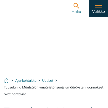
Hyppää sisältöön
Etusivulle
Valikko
Haku
Ajankohtaista
Uutiset
Etusivu
Tuusulan ja Mäntsälän ympäristönsuojelumääräysten luonnokset
ovat nähtävillä