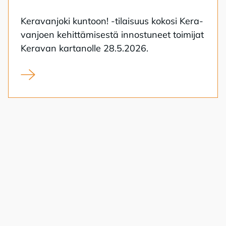
Ke­ra­van­jo­ki kun­toon! -ti­lai­suus ko­ko­si Ke­ra­
van­joen ke­hit­tä­mi­ses­tä in­nos­tu­neet toi­mi­jat
Ke­ra­van kar­ta­nol­le 28.5.2026.
Unelmien Keravanjoki – kuntien yhteinen visio