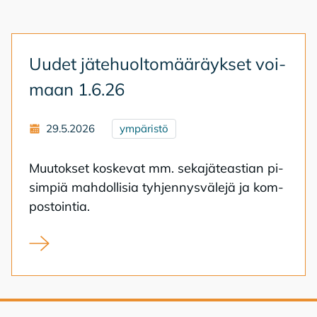
Uu­det jä­te­huol­to­mää­räyk­set voi­
maan 1.6.26
29.5.2026
ympäristö
Muu­tok­set kos­ke­vat mm. se­ka­jä­teas­tian pi­
sim­piä mah­dol­li­sia tyh­jen­nys­vä­le­jä ja kom­
pos­toin­tia.
Uudet jätehuoltomääräykset voimaan 1.6.26