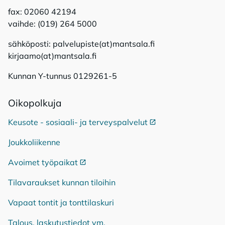
fax: 02060 42194
vaihde: (019) 264 5000
sähköposti: palvelupiste(at)mantsala.fi
kirjaamo(at)mantsala.fi
Kunnan Y-tunnus 0129261-5
Oi­ko­pol­ku­ja
Keusote - sosiaali- ja terveyspalvelut
Ulkoinen linkki
Joukkoliikenne
Avoimet työpaikat
Ulkoinen linkki
Tilavaraukset kunnan tiloihin
Vapaat tontit ja tonttilaskuri
Talous, laskutustiedot ym.