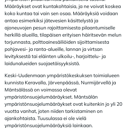
Määräykset ovat kuntakohtaisia, ja ne voivat koskea
koko kuntaa tai vain sen osaa. Määräyksiä voidaan
antaa esimerkiksi jätevesien käsittelystä ja
ajoneuvojen pesun rajoittamisesta pilaantumiselle
herkillä alueilla, tilapäisen erityisen häiritsevän melun
torjunnasta, polttoainesäiliöiden sijoittamisesta
pohjavesi- ja ranta-alueille, lannan ja virtsan
levityksestä tai eläinten ulkoilu-, harjoittelu- ja
laidunalueiden suojaetäisyyksistä.
Keski-Uudenmaan ympäristökeskuksen toimialueen
kunnista Keravalla, Järvenpäässä, Nurmijärvellä ja
Mäntsälässä on voimassa olevat
ympäristönsuojelumääräykset. Mäntsälän
ympäristönsuojelumääräykset ovat kuitenkin jo yli 20
vuotta vanhat, joten niiden tarkistaminen on
ajankohtaista. Tuusulassa ei ole vielä
ympäristönsuojelumääräyksiä lainkaan.