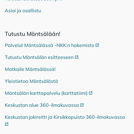
Asioi ja osallistu
Tu­tus­tu Mänt­sä­lään!
Palvelut Mäntsälässä -NKK:n hakemisto
Ulkoinen linkki
Tutustu Mäntsälän esitteeseen
Ulkoinen linkki
Matkaile Mäntsälässä!
Yleistietoa Mäntsälästä
Mäntsälän karttapalvelu (karttatiimi)
Ulkoinen linkki
Keskustan alue 360-ilmakuvassa
Ulkoinen linkki
Keskustan jokireitti ja Kirsikkapuisto 360-ilmakuvassa
Ulko