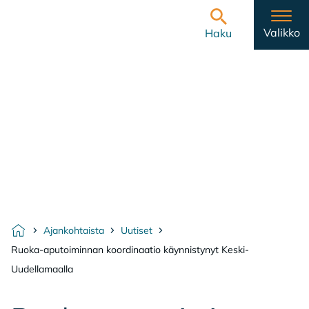
Hyppää sisältöön
Etusivulle
Valikko
Haku
Ajankohtaista
Uutiset
Etusivu
Ruoka-aputoiminnan koordinaatio käynnistynyt Keski-
Uudellamaalla