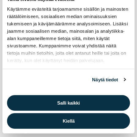
Mil­lai­sia nä­ke­myk­siä pai­kal­li­sil­la jär­jes­töil­lä
Käytämme evästeitä tarjoamamme sisällön ja mainosten
ja yh­dis­tyk­sil­lä on tu­le­vai­suu­den kir­jas­tos­
räätälöimiseen, sosiaalisen median ominaisuuksien
tukemiseen ja kävijämäärämme analysoimiseen. Lisäksi
ta? Il­moit­tau­du mu­kaan työ­pa­jaan vii­meis­
jaamme sosiaalisen median, mainosalan ja analytiikka-
tään huo­men­na.
alan kumppaneillemme tietoja siitä, miten käytät
sivustoamme. Kumppanimme voivat yhdistää näitä
Kirjasto kansalaistoiminnan alustana
tietoja muihin tietoihin, joita olet antanut heille tai joita on
kerätty, kun olet käyttänyt heidän palvelujaan.
Näytä tiedot
Salli kaikki
Kiellä