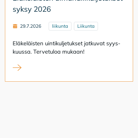
syk­sy 2026
29.7.2026
liikunta
Liikunta
Elä­ke­läis­ten uin­ti­kul­je­tuk­set jat­ku­vat syys­
kuus­sa. Ter­ve­tu­loa mu­kaan!
Eläkeläisten uimahallikuljetukset syksy 2026