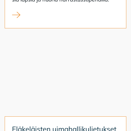
Syksyn 2026 harrastusstipendien hakuaika on alkanut
Elä­ke­läis­ten ui­ma­hal­li­kul­je­tuk­set