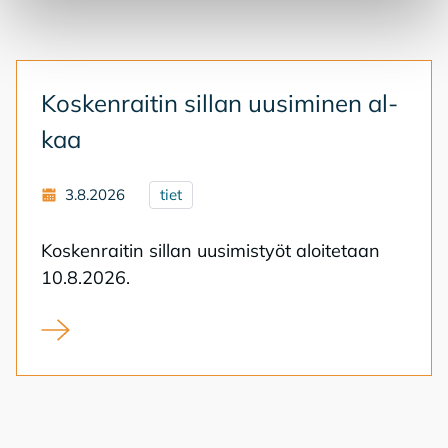
Kos­ken­rai­tin sil­lan uusi­mi­nen al­
kaa
3.8.2026
tiet
Kos­ken­rai­tin sil­lan uusi­mis­työt aloi­te­taan
10.8.2026.
Koskenraitin sillan uusiminen alkaa