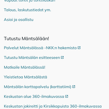
Vapaat tontit ja tonttilaskuri
Talous, laskutustiedot ym.
Asioi ja osallistu
Tu­tus­tu Mänt­sä­lään!
Palvelut Mäntsälässä -NKK:n hakemisto
Ulkoinen linkki
Tutustu Mäntsälän esitteeseen
Ulkoinen linkki
Matkaile Mäntsälässä!
Yleistietoa Mäntsälästä
Mäntsälän karttapalvelu (karttatiimi)
Ulkoinen linkki
Keskustan alue 360-ilmakuvassa
Ulkoinen linkki
Keskustan jokireitti ja Kirsikkapuisto 360-ilmakuvassa
Ulko