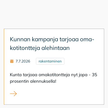
Kun­nan kam­pan­ja tar­jo­aa oma­
ko­ti­tont­te­ja ale­hin­taan
7.7.2026
rakentaminen
Kun­ta tar­jo­aa oma­ko­ti­tont­te­ja nyt jopa - 35
pro­sen­tin alen­nuk­sel­la!
Kunnan kampanja tarjoaa omakotitontteja alehintaan