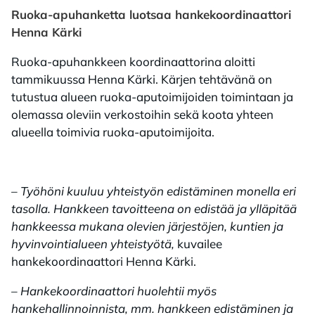
Ruoka-apuhanketta luotsaa hankekoordinaattori
Henna Kärki
Ruoka-apuhankkeen koordinaattorina aloitti
tammikuussa Henna Kärki. Kärjen tehtävänä on
tutustua alueen ruoka-aputoimijoiden toimintaan ja
olemassa oleviin verkostoihin sekä koota yhteen
alueella toimivia ruoka-aputoimijoita.
– Työhöni kuuluu yhteistyön edistäminen monella eri
tasolla. Hankkeen tavoitteena on edistää ja ylläpitää
hankkeessa mukana olevien järjestöjen, kuntien ja
hyvinvointialueen yhteistyötä,
kuvailee
hankekoordinaattori Henna Kärki.
– Hankekoordinaattori huolehtii myös
hankehallinnoinnista, mm. hankkeen edistäminen ja