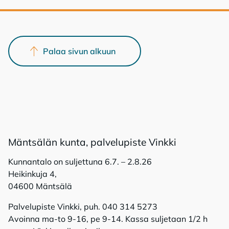
Palaa sivun alkuun
Mänt­sä­län kun­ta, pal­ve­lu­pis­te Vink­ki
Kunnantalo on suljettuna 6.7. – 2.8.26
Heikinkuja 4,
04600 Mäntsälä
Palvelupiste Vinkki, puh. 040 314 5273
Avoinna ma-to 9-16, pe 9-14. Kassa suljetaan 1/2 h