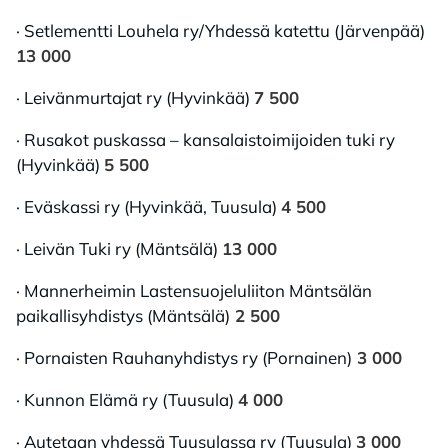
· Setlementti Louhela ry/Yhdessä katettu (Järvenpää)
13 000
· Leivänmurtajat ry (Hyvinkää)
7 500
· Rusakot puskassa – kansalaistoimijoiden tuki ry
(Hyvinkää)
5 500
· Eväskassi ry (Hyvinkää, Tuusula)
4 500
· Leivän Tuki ry (Mäntsälä)
13 000
· Mannerheimin Lastensuojeluliiton Mäntsälän
paikallisyhdistys (Mäntsälä)
2 500
· Pornaisten Rauhanyhdistys ry (Pornainen)
3 000
· Kunnon Elämä ry (Tuusula)
4 000
· Autetaan yhdessä Tuusulassa ry (Tuusula)
3 000