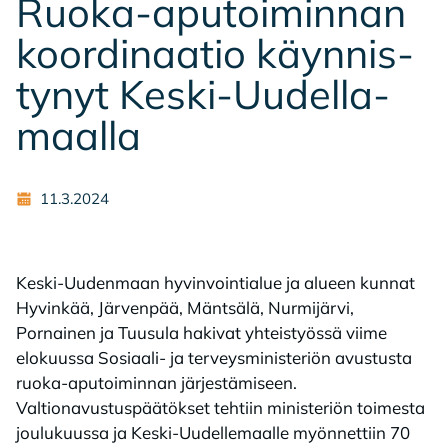
Ruo­ka-apu­toi­min­nan
koor­di­naa­tio käyn­nis­
ty­nyt Kes­ki-Uu­del­la­
maal­la
11.3.2024
Keski-Uudenmaan hyvinvointialue ja alueen kunnat
Hyvinkää, Järvenpää, Mäntsälä, Nurmijärvi,
Pornainen ja Tuusula hakivat yhteistyössä viime
elokuussa Sosiaali- ja terveysministeriön avustusta
ruoka-aputoiminnan järjestämiseen.
Valtionavustuspäätökset tehtiin ministeriön toimesta
joulukuussa ja Keski-Uudellemaalle myönnettiin 70