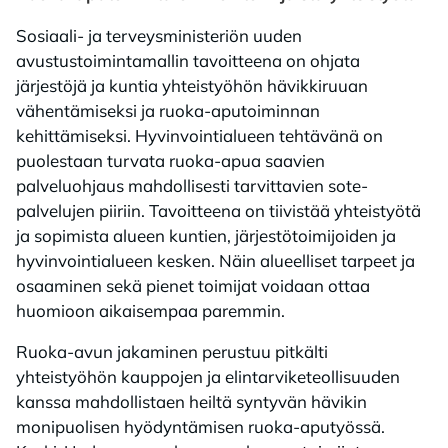
Sosiaali- ja terveysministeriön uuden
avustustoimintamallin tavoitteena on ohjata
järjestöjä ja kuntia yhteistyöhön hävikkiruuan
vähentämiseksi ja ruoka-aputoiminnan
kehittämiseksi. Hyvinvointialueen tehtävänä on
puolestaan turvata ruoka-apua saavien
palveluohjaus mahdollisesti tarvittavien sote-
palvelujen piiriin. Tavoitteena on tiivistää yhteistyötä
ja sopimista alueen kuntien, järjestötoimijoiden ja
hyvinvointialueen kesken. Näin alueelliset tarpeet ja
osaaminen sekä pienet toimijat voidaan ottaa
huomioon aikaisempaa paremmin.
Ruoka-avun jakaminen perustuu pitkälti
yhteistyöhön kauppojen ja elintarviketeollisuuden
kanssa mahdollistaen heiltä syntyvän hävikin
monipuolisen hyödyntämisen ruoka-aputyössä.