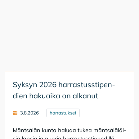
Syk­syn 2026 har­ras­tuss­ti­pen­
dien ha­kuai­ka on al­ka­nut
3.8.2026
harrastukset
Mänt­sä­län kun­ta ha­lu­aa tu­kea mänt­sä­lä­läi­
siä lap­sia ja nuo­ria har­ras­tuss­ti­pen­dil­lä.