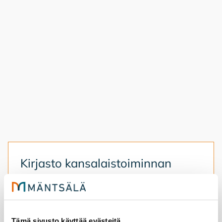
Kir­jas­to kan­sa­lais­toi­min­nan
alus­ta­na
4.8.2026
hyvinvointi
Tämä sivusto käyttää evästeitä