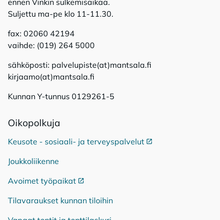
ennen Vinkin sulkemisaikaa.
Suljettu ma-pe klo 11-11.30.
fax: 02060 42194
vaihde: (019) 264 5000
sähköposti: palvelupiste(at)mantsala.fi
kirjaamo(at)mantsala.fi
Kunnan Y-tunnus 0129261-5
Oi­ko­pol­ku­ja
Keusote - sosiaali- ja terveyspalvelut
Ulkoinen linkki
Joukkoliikenne
Avoimet työpaikat
Ulkoinen linkki
Tilavaraukset kunnan tiloihin