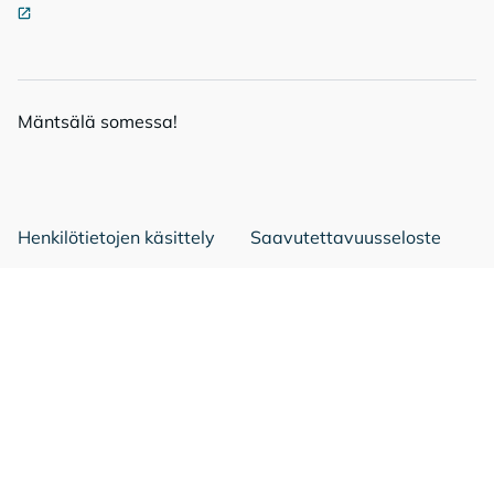
Mänt­sä­lä so­mes­sa!
Mäntsälä Facebookissa
Mäntsälä LinkedIn:ssä
Mäntsälä Instassa
Henkilötietojen käsittely
Saavutettavuusseloste