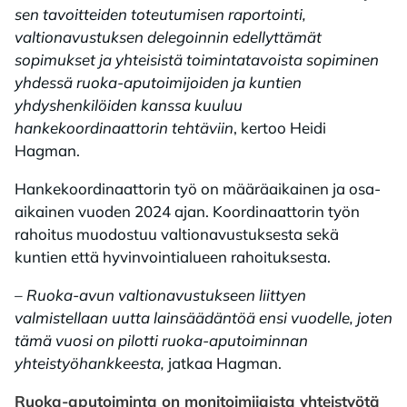
sen tavoitteiden toteutumisen raportointi,
valtionavustuksen delegoinnin edellyttämät
sopimukset ja yhteisistä toimintatavoista sopiminen
yhdessä ruoka-aputoimijoiden ja kuntien
yhdyshenkilöiden kanssa kuuluu
hankekoordinaattorin tehtäviin
, kertoo Heidi
Hagman.
Hankekoordinaattorin työ on määräaikainen ja osa-
aikainen vuoden 2024 ajan. Koordinaattorin työn
rahoitus muodostuu valtionavustuksesta sekä
kuntien että hyvinvointialueen rahoituksesta.
– Ruoka-avun valtionavustukseen liittyen
valmistellaan uutta lainsäädäntöä ensi vuodelle, joten
tämä vuosi on pilotti ruoka-aputoiminnan
yhteistyöhankkeesta,
jatkaa Hagman.
Ruoka-aputoiminta on monitoimijaista yhteistyötä