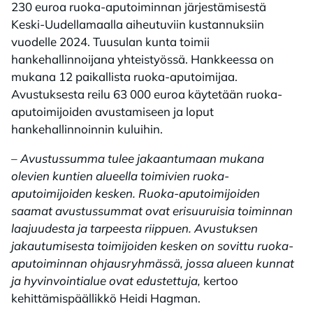
230 euroa ruoka-aputoiminnan järjestämisestä
Keski-Uudellamaalla aiheutuviin kustannuksiin
vuodelle 2024. Tuusulan kunta toimii
hankehallinnoijana yhteistyössä. Hankkeessa on
mukana 12 paikallista ruoka-aputoimijaa.
Avustuksesta reilu 63 000 euroa käytetään ruoka-
aputoimijoiden avustamiseen ja loput
hankehallinnoinnin kuluihin.
– Avustussumma tulee jakaantumaan mukana
olevien kuntien alueella toimivien ruoka-
aputoimijoiden kesken. Ruoka-aputoimijoiden
saamat avustussummat ovat erisuuruisia toiminnan
laajuudesta ja tarpeesta riippuen. Avustuksen
jakautumisesta toimijoiden kesken on sovittu ruoka-
aputoiminnan ohjausryhmässä, jossa alueen kunnat
ja hyvinvointialue ovat edustettuja,
kertoo
kehittämispäällikkö Heidi Hagman.