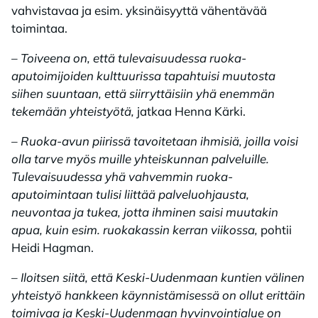
vahvistavaa ja esim. yksinäisyyttä vähentävää
toimintaa.
– Toiveena on, että tulevaisuudessa ruoka-
aputoimijoiden kulttuurissa tapahtuisi muutosta
siihen suuntaan, että siirryttäisiin yhä enemmän
tekemään yhteistyötä,
jatkaa Henna Kärki.
– Ruoka-avun piirissä tavoitetaan ihmisiä, joilla voisi
olla tarve myös muille yhteiskunnan palveluille.
Tulevaisuudessa yhä vahvemmin ruoka-
aputoimintaan tulisi liittää palveluohjausta,
neuvontaa ja tukea, jotta ihminen saisi muutakin
apua, kuin esim. ruokakassin kerran viikossa,
pohtii
Heidi Hagman.
– Iloitsen siitä, että Keski-Uudenmaan kuntien välinen
yhteistyö hankkeen käynnistämisessä on ollut erittäin
toimivaa ja Keski-Uudenmaan hyvinvointialue on