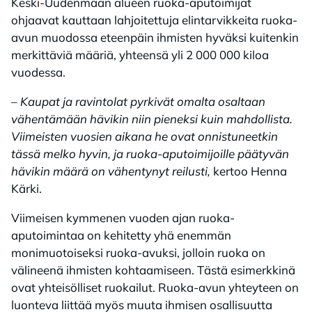
Keski-Uudenmaan alueen ruoka-aputoimijat
ohjaavat kauttaan lahjoitettuja elintarvikkeita ruoka-
avun muodossa eteenpäin ihmisten hyväksi kuitenkin
merkittäviä määriä, yhteensä yli 2 000 000 kiloa
vuodessa.
– Kaupat ja ravintolat pyrkivät omalta osaltaan
vähentämään hävikin niin pieneksi kuin mahdollista.
Viimeisten vuosien aikana he ovat onnistuneetkin
tässä melko hyvin, ja ruoka-aputoimijoille päätyvän
hävikin määrä on vähentynyt reilusti,
kertoo Henna
Kärki.
Viimeisen kymmenen vuoden ajan ruoka-
aputoimintaa on kehitetty yhä enemmän
monimuotoiseksi ruoka-avuksi, jolloin ruoka on
välineenä ihmisten kohtaamiseen. Tästä esimerkkinä
ovat yhteisölliset ruokailut. Ruoka-avun yhteyteen on
luonteva liittää myös muuta ihmisen osallisuutta