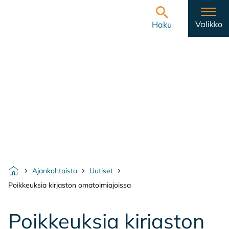
Hyppää sisältöön
Etusivulle
Valikko
Haku
Ajankohtaista
Uutiset
Etusivu
Poikkeuksia kirjaston omatoimiajoissa
Poik­keuk­sia kir­jas­ton