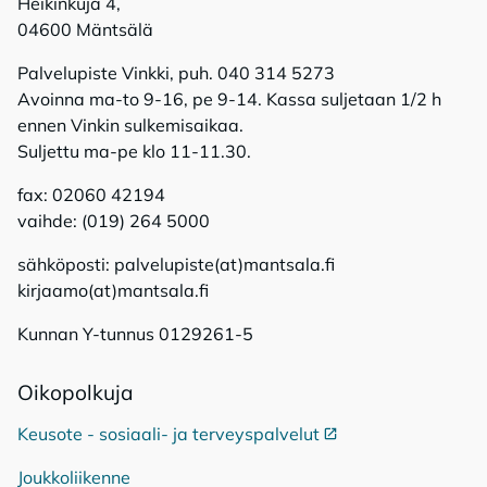
Heikinkuja 4,
04600 Mäntsälä
Palvelupiste Vinkki, puh. 040 314 5273
Avoinna ma-to 9-16, pe 9-14. Kassa suljetaan 1/2 h
ennen Vinkin sulkemisaikaa.
Suljettu ma-pe klo 11-11.30.
fax: 02060 42194
vaihde: (019) 264 5000
sähköposti: palvelupiste(at)mantsala.fi
kirjaamo(at)mantsala.fi
Kunnan Y-tunnus 0129261-5
Oi­ko­pol­ku­ja
Keusote - sosiaali- ja terveyspalvelut
Ulkoinen linkki
Joukkoliikenne