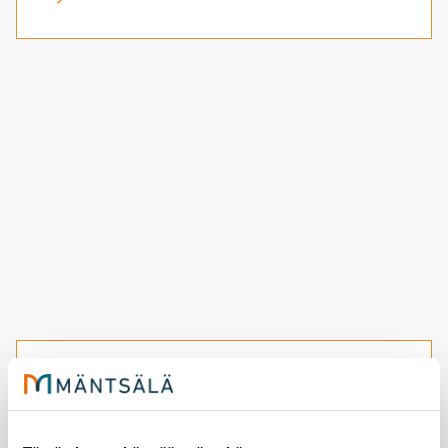
Syk­syn 2026 har­ras­tuss­ti­pen­
dien ha­kuai­ka on al­ka­nut