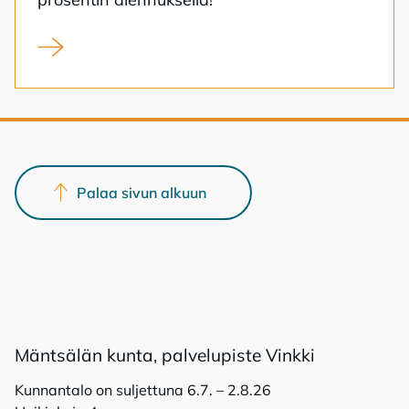
Kunnan kampanja tarjoaa omakotitontteja alehintaan
Palaa sivun alkuun
Mänt­sä­län kun­ta, pal­ve­lu­pis­te Vink­ki
Kunnantalo on suljettuna 6.7. – 2.8.26