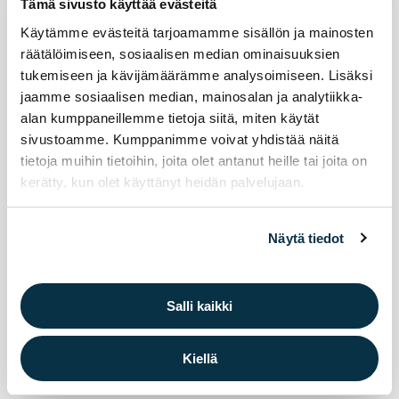
Tämä sivusto käyttää evästeitä
3.8.2026
harrastukset
Käytämme evästeitä tarjoamamme sisällön ja mainosten
räätälöimiseen, sosiaalisen median ominaisuuksien
Mänt­sä­län kun­ta ha­lu­aa tu­kea mänt­sä­lä­läi­
tukemiseen ja kävijämäärämme analysoimiseen. Lisäksi
siä lap­sia ja nuo­ria har­ras­tuss­ti­pen­dil­lä.
jaamme sosiaalisen median, mainosalan ja analytiikka-
alan kumppaneillemme tietoja siitä, miten käytät
sivustoamme. Kumppanimme voivat yhdistää näitä
Syksyn 2026 harrastusstipendien hakuaika on alkanut
tietoja muihin tietoihin, joita olet antanut heille tai joita on
kerätty, kun olet käyttänyt heidän palvelujaan.
Näytä tiedot
Salli kaikki
Kiellä