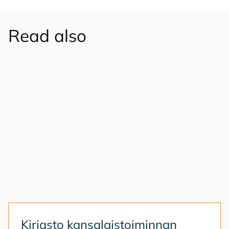
Read also
Kir­jas­to kan­sa­lais­toi­min­nan