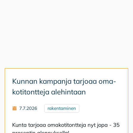
Kun­nan kam­pan­ja tar­jo­aa oma­
ko­ti­tont­te­ja ale­hin­taan
7.7.2026
rakentaminen
Kun­ta tar­jo­aa oma­ko­ti­tont­te­ja nyt jopa - 35
pro­sen­tin alen­nuk­sel­la!