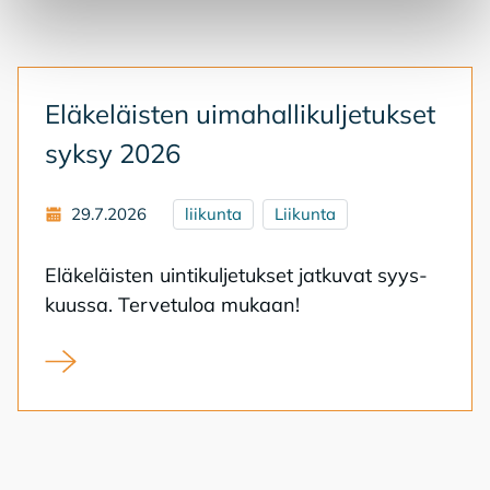
Elä­ke­läis­ten ui­ma­hal­li­kul­je­tuk­set
syk­sy 2026
29.7.2026
liikunta
Liikunta
Elä­ke­läis­ten uin­ti­kul­je­tuk­set jat­ku­vat syys­
kuus­sa. Ter­ve­tu­loa mu­kaan!
Eläkeläisten uimahallikuljetukset syksy 2026