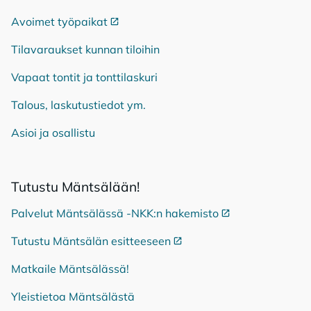
Avoimet työpaikat
Ulkoinen linkki
Tilavaraukset kunnan tiloihin
Vapaat tontit ja tonttilaskuri
Talous, laskutustiedot ym.
Asioi ja osallistu
Tu­tus­tu Mänt­sä­lään!
Palvelut Mäntsälässä -NKK:n hakemisto
Ulkoinen linkki
Tutustu Mäntsälän esitteeseen
Ulkoinen linkki
Matkaile Mäntsälässä!
Yleistietoa Mäntsälästä