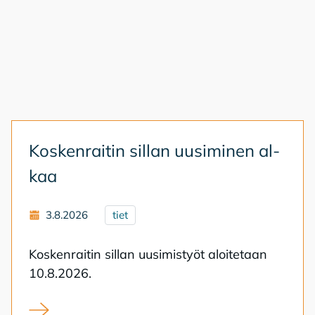
Kos­ken­rai­tin sil­lan uusi­mi­nen al­
kaa
3.8.2026
tiet
Kos­ken­rai­tin sil­lan uusi­mis­työt aloi­te­taan
10.8.2026.
Koskenraitin sillan uusiminen alkaa