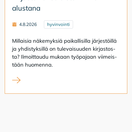
alus­ta­na
4.8.2026
hyvinvointi
Mil­lai­sia nä­ke­myk­siä pai­kal­li­sil­la jär­jes­töil­lä
ja yh­dis­tyk­sil­lä on tu­le­vai­suu­den kir­jas­tos­
ta? Il­moit­tau­du mu­kaan työ­pa­jaan vii­meis­
tään huo­men­na.
Kirjasto kansalaistoiminnan alustana