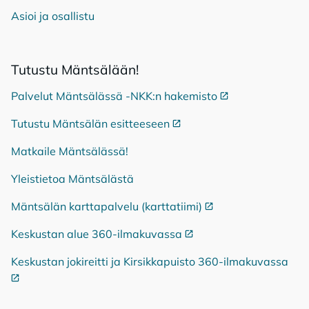
Asioi ja osallistu
Tu­tus­tu Mänt­sä­lään!
Palvelut Mäntsälässä -NKK:n hakemisto
Ulkoinen linkki
Tutustu Mäntsälän esitteeseen
Ulkoinen linkki
Matkaile Mäntsälässä!
Yleistietoa Mäntsälästä
Mäntsälän karttapalvelu (karttatiimi)
Ulkoinen linkki
Keskustan alue 360-ilmakuvassa
Ulkoinen linkki
Keskustan jokireitti ja Kirsikkapuisto 360-ilmakuvassa
Ulko