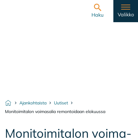
Hyppää sisältöön
Etusivulle
Valikko
Haku
Ajankohtaista
Uutiset
Etusivu
Monitoimitalon voimasalia remontoidaan elokuussa
Mo­ni­toi­mi­ta­lon voi­ma­