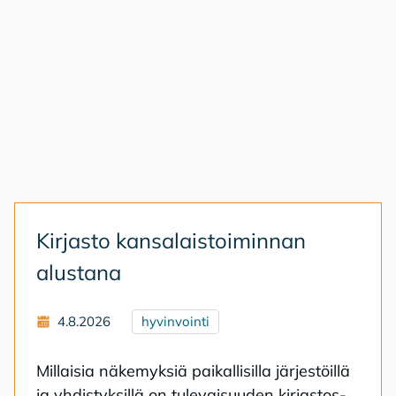
Kir­jas­to kan­sa­lais­toi­min­nan
alus­ta­na
4.8.2026
hyvinvointi
Mil­lai­sia nä­ke­myk­siä pai­kal­li­sil­la jär­jes­töil­lä
ja yh­dis­tyk­sil­lä on tu­le­vai­suu­den kir­jas­tos­