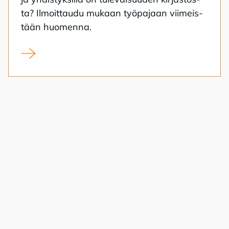
ta? Il­moit­tau­du mu­kaan työ­pa­jaan vii­meis­
tään huo­men­na.
Kirjasto kansalaistoiminnan alustana