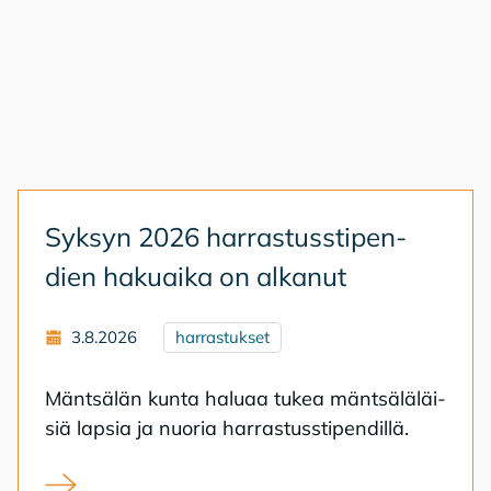
Syk­syn 2026 har­ras­tuss­ti­pen­
dien ha­kuai­ka on al­ka­nut
3.8.2026
harrastukset
Mänt­sä­län kun­ta ha­lu­aa tu­kea mänt­sä­lä­läi­
siä lap­sia ja nuo­ria har­ras­tuss­ti­pen­dil­lä.
Syksyn 2026 harrastusstipendien hakuaika on alkanut