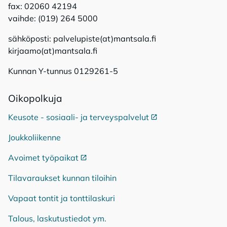
fax: 02060 42194
vaihde: (019) 264 5000
sähköposti: palvelupiste(at)mantsala.fi
kirjaamo(at)mantsala.fi
Kunnan Y-tunnus 0129261-5
Oi­ko­pol­ku­ja
Keusote - sosiaali- ja terveyspalvelut
Ulkoinen linkki
Joukkoliikenne
Avoimet työpaikat
Ulkoinen linkki
Tilavaraukset kunnan tiloihin
Vapaat tontit ja tonttilaskuri
Talous, laskutustiedot ym.