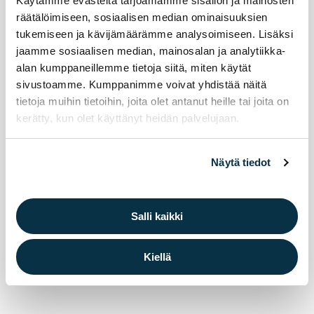
Käytämme evästeitä tarjoamamme sisällön ja mainosten
räätälöimiseen, sosiaalisen median ominaisuuksien
29.7.2026
liikunta
Liikunta
tukemiseen ja kävijämäärämme analysoimiseen. Lisäksi
jaamme sosiaalisen median, mainosalan ja analytiikka-
Elä­ke­läis­ten uin­ti­kul­je­tuk­set jat­ku­vat syys­
alan kumppaneillemme tietoja siitä, miten käytät
kuus­sa. Ter­ve­tu­loa mu­kaan!
sivustoamme. Kumppanimme voivat yhdistää näitä
tietoja muihin tietoihin, joita olet antanut heille tai joita on
Eläkeläisten uimahallikuljetukset syksy 2026
kerätty, kun olet käyttänyt heidän palvelujaan.
Näytä tiedot
Salli kaikki
Kiellä