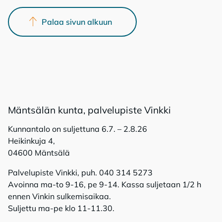
Palaa sivun alkuun
Mänt­sä­län kun­ta, pal­ve­lu­pis­te Vink­ki
Kunnantalo on suljettuna 6.7. – 2.8.26
Heikinkuja 4,
04600 Mäntsälä
Palvelupiste Vinkki, puh. 040 314 5273
Avoinna ma-to 9-16, pe 9-14. Kassa suljetaan 1/2 h
ennen Vinkin sulkemisaikaa.
Suljettu ma-pe klo 11-11.30.