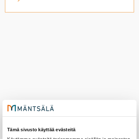
Elä­ke­läis­ten ui­ma­hal­li­kul­je­tuk­set
syk­sy 2026
Tämä sivusto käyttää evästeitä