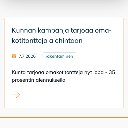
Kun­nan kam­pan­ja tar­jo­aa oma­
ko­ti­tont­te­ja ale­hin­taan
7.7.2026
rakentaminen
Kun­ta tar­jo­aa oma­ko­ti­tont­te­ja nyt jopa - 35
pro­sen­tin alen­nuk­sel­la!
Kunnan kampanja tarjoaa omakotitontteja alehintaan