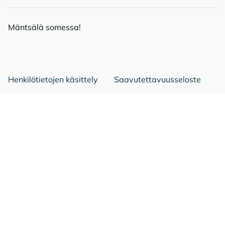
Mänt­sä­lä so­mes­sa!
Mäntsälä Facebookissa
Mäntsälä LinkedIn:ssä
Mäntsälä Instassa
Henkilötietojen käsittely
Saavutettavuusseloste