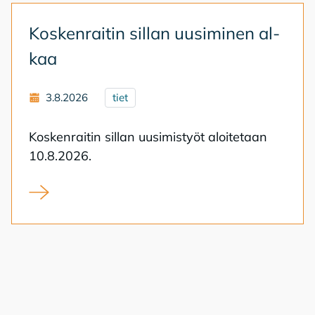
Kos­ken­rai­tin sil­lan uusi­mi­nen al­
kaa
3.8.2026
tiet
Kos­ken­rai­tin sil­lan uusi­mis­työt aloi­te­taan
10.8.2026.
Koskenraitin sillan uusiminen alkaa