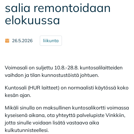
sa­lia re­mon­toi­daan
elo­kuus­sa
26.5.2026
liikunta
Voimasali on suljettu 10.8.-28.8. kuntosalilaitteiden
vaihdon ja tilan kunnostustöistä johtuen.
Kuntosali (HUR laitteet) on normaalisti käytössä koko
kesän ajan.
Mikäli sinulla on maksullinen kuntosalikortti voimassa
kyseisenä aikana, ota yhteyttä palvelupiste Vinkkiin,
jotta sinulle voidaan lisätä vastaava aika
kulkutunnisteellesi.