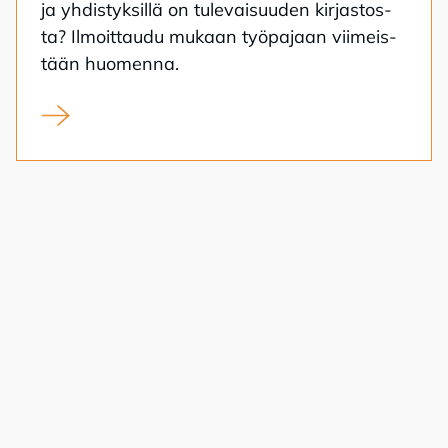
ja yh­dis­tyk­sil­lä on tu­le­vai­suu­den kir­jas­tos­
ta? Il­moit­tau­du mu­kaan työ­pa­jaan vii­meis­
tään huo­men­na.
Kirjasto kansalaistoiminnan alustana