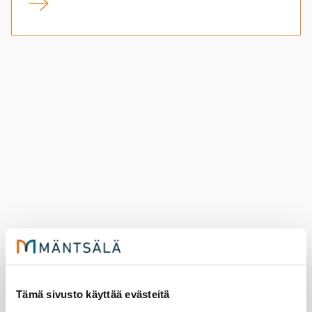
Syksyn 2026 harrastusstipendien hakuaika on alkanut
Elä­ke­läis­ten ui­ma­hal­li­kul­je­tuk­set
Tämä sivusto käyttää evästeitä
syk­sy 2026