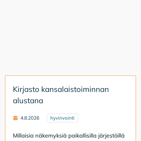
Kir­jas­to kan­sa­lais­toi­min­nan
alus­ta­na
4.8.2026
hyvinvointi
Mil­lai­sia nä­ke­myk­siä pai­kal­li­sil­la jär­jes­töil­lä