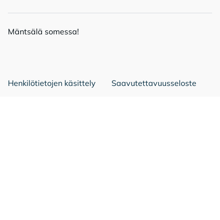
Mänt­sä­lä so­mes­sa!
Mäntsälä Facebookissa
Mäntsälä LinkedIn:ssä
Mäntsälä Instassa
Henkilötietojen käsittely
Saavutettavuusseloste