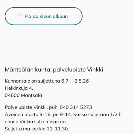
Palaa sivun alkuun
Mänt­sä­län kun­ta, pal­ve­lu­pis­te Vink­ki
Kunnantalo on suljettuna 6.7. – 2.8.26
Heikinkuja 4,
04600 Mäntsälä
Palvelupiste Vinkki, puh. 040 314 5273
Avoinna ma-to 9-16, pe 9-14. Kassa suljetaan 1/2 h
ennen Vinkin sulkemisaikaa.
Suljettu ma-pe klo 11-11.30.