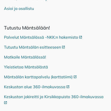
Asioi ja osallistu
Tu­tus­tu Mänt­sä­lään!
Palvelut Mäntsälässä -NKK:n hakemisto
Ulkoinen linkki
Tutustu Mäntsälän esitteeseen
Ulkoinen linkki
Matkaile Mäntsälässä!
Yleistietoa Mäntsälästä
Mäntsälän karttapalvelu (karttatiimi)
Ulkoinen linkki
Keskustan alue 360-ilmakuvassa
Ulkoinen linkki
Keskustan jokireitti ja Kirsikkapuisto 360-ilmakuvassa
Ulko