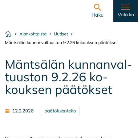
Hyppää sisältöön
Etusivulle
Valikko
Haku
Ajankohtaista
Uutiset
Etusivu
Mäntsälän kunnanvaltuuston 9.2.26 kokouksen päätökset
Mänt­sä­län kun­nan­val­
tuus­ton 9.2.26 ko­
kouk­sen pää­tök­set
12.2.2026
päätöksenteko