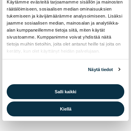
Käytämme evästeitä tarjoamamme sisällön ja mainosten
räätälöimiseen, sosiaalisen median ominaisuuksien
29.7.2026
liikunta
Liikunta
tukemiseen ja kävijämäärämme analysoimiseen. Lisäksi
jaamme sosiaalisen median, mainosalan ja analytiikka-
Elä­ke­läis­ten uin­ti­kul­je­tuk­set jat­ku­vat syys­
alan kumppaneillemme tietoja siitä, miten käytät
kuus­sa. Ter­ve­tu­loa mu­kaan!
sivustoamme. Kumppanimme voivat yhdistää näitä
tietoja muihin tietoihin, joita olet antanut heille tai joita on
Eläkeläisten uimahallikuljetukset syksy 2026
kerätty, kun olet käyttänyt heidän palvelujaan.
Näytä tiedot
Salli kaikki
Kiellä