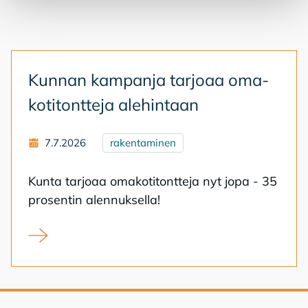
Kun­nan kam­pan­ja tar­jo­aa oma­
ko­ti­tont­te­ja ale­hin­taan
7.7.2026
rakentaminen
Kun­ta tar­jo­aa oma­ko­ti­tont­te­ja nyt jopa - 35
pro­sen­tin alen­nuk­sel­la!
Kunnan kampanja tarjoaa omakotitontteja alehintaan