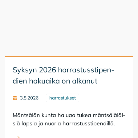
Syk­syn 2026 har­ras­tuss­ti­pen­
dien ha­kuai­ka on al­ka­nut
3.8.2026
harrastukset
Mänt­sä­län kun­ta ha­lu­aa tu­kea mänt­sä­lä­läi­
siä lap­sia ja nuo­ria har­ras­tuss­ti­pen­dil­lä.