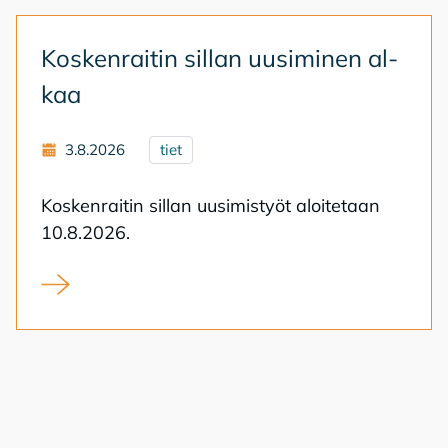
Kos­ken­rai­tin sil­lan uusi­mi­nen al­
kaa
3.8.2026
tiet
Kos­ken­rai­tin sil­lan uusi­mis­työt aloi­te­taan
10.8.2026.
Koskenraitin sillan uusiminen alkaa