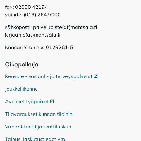
fax: 02060 42194
vaihde: (019) 264 5000
sähköposti: palvelupiste(at)mantsala.fi
kirjaamo(at)mantsala.fi
Kunnan Y-tunnus 0129261-5
Oi­ko­pol­ku­ja
Keusote - sosiaali- ja terveyspalvelut
Ulkoinen linkki
Joukkoliikenne
Avoimet työpaikat
Ulkoinen linkki
Tilavaraukset kunnan tiloihin
Vapaat tontit ja tonttilaskuri
Talous, laskutustiedot ym.