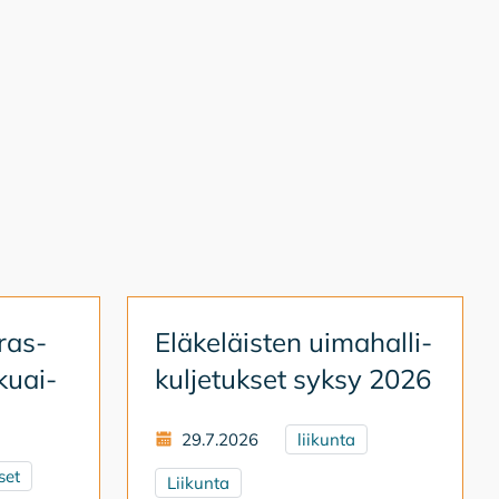
ras­
Elä­ke­läis­ten ui­ma­hal­li­
­kuai­
kul­je­tuk­set syk­sy 2026
29.7.2026
liikunta
set
Liikunta