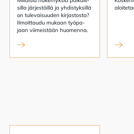
Mil­lai­sia nä­ke­myk­siä pai­kal­li­
Kos­ken­r
sil­la jär­jes­töil­lä ja yh­dis­tyk­sil­lä
aloi­te­
on tu­le­vai­suu­den kir­jas­tos­ta?
Il­moit­tau­du mu­kaan työ­pa­
jaan vii­meis­tään huo­men­na.
Kirjasto kansalaistoiminnan alustana
Koskenra