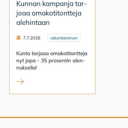
Kun­nan kam­pan­ja tar­
jo­aa oma­ko­ti­tont­te­ja
ale­hin­taan
7.7.2026
rakentaminen
Kun­ta tar­jo­aa oma­ko­ti­tont­te­ja
nyt jopa - 35 pro­sen­tin alen­
nuk­sel­la!
Kunnan kampanja tarjoaa omakotitontteja alehinta