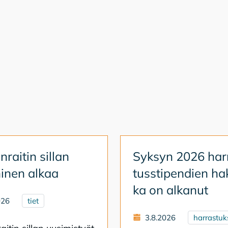
­rai­tin sil­lan
Syk­syn 2026 har­
i­nen al­kaa
tuss­ti­pen­dien ha
ka on al­ka­nut
026
tiet
3.8.2026
harrastuk