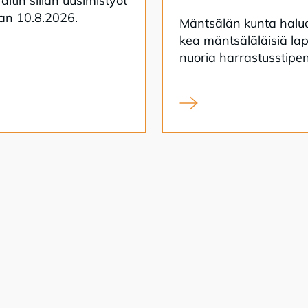
ai­tin sil­lan uusi­mis­työt
taan 10.8.2026.
Mänt­sä­län kun­ta ha­lu
kea mänt­sä­lä­läi­siä lap
nuo­ria har­ras­tuss­ti­pen­
itin sillan uusiminen alkaa
Syksyn 2026 harrastusst