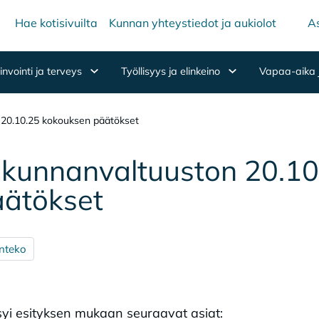
Hae kotisivuilta
Kunnan yhteystiedot ja aukiolot
As
nvointi ja terveys
Työllisyys ja elinkeino
Vapaa-aika 
20.10.25 kokouksen päätökset
 kun­nan­val­tuus­ton 20.1
ä­tök­set
nteko
yi esityksen mukaan seuraavat asiat: