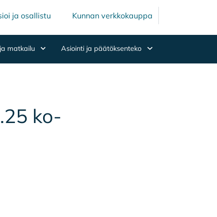
Mäntsälän ku
Mäntsälä
ioi ja osallistu
Kunnan verkkokauppa
ja matkailu
Asiointi ja päätöksenteko
0.25 ko­