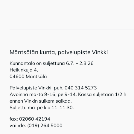
Mänt­sä­län kun­ta, pal­ve­lu­pis­te Vink­ki
Kunnantalo on suljettuna 6.7. – 2.8.26
Heikinkuja 4,
04600 Mäntsälä
Palvelupiste Vinkki, puh. 040 314 5273
Avoinna ma-to 9-16, pe 9-14. Kassa suljetaan 1/2 h
ennen Vinkin sulkemisaikaa.
Suljettu ma-pe klo 11-11.30.
fax: 02060 42194
vaihde: (019) 264 5000