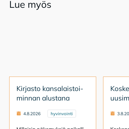
Lue myös
Kir­jas­to kan­sa­lais­toi­
Kos­ken
min­nan alus­ta­na
uusi­m
4.8.2026
hyvinvointi
3.8.2