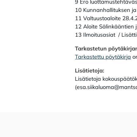
9 Ero luottamustehtäväs
10 Kunnanhallituksen j
11 Valtuustoaloite 28.4
12 Aloite Sälinkääntien 
13 Ilmoitusasiat / Lisätt
Tarkastetun pöytäkirjan
Tarkastettu pöytäkirja
on
Lisätietoja:
Lisätietoja kokouspäätö
(esa.siikaluoma@mantsal