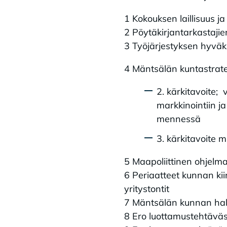
1 Kokouksen laillisuus j
2 Pöytäkirjantarkastajie
3 Työjärjestyksen hyvä
4 Mäntsälän kuntastrate
2. kärkitavoite;
markkinointiin 
mennessä
3. kärkitavoite 
5 Maapoliittinen ohjelma
6 Periaatteet kunnan ki
yritystontit
7 Mäntsälän kunnan hall
8 Ero luottamustehtäväs