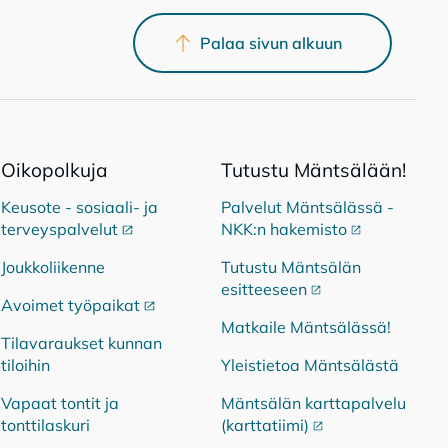
Palaa sivun alkuun
Oi­ko­pol­ku­ja
Tu­tus­tu Mänt­sä­lään!
Keusote - sosiaali- ja
Palvelut Mäntsälässä -
terveyspalvelut
Ulkoinen linkki
NKK:n hakemisto
Ulkoinen link
Joukkoliikenne
Tutustu Mäntsälän
esitteeseen
Ulkoinen linkki
Avoimet työpaikat
Ulkoinen linkki
Matkaile Mäntsälässä!
Tilavaraukset kunnan
tiloihin
Yleistietoa Mäntsälästä
Vapaat tontit ja
Mäntsälän karttapalvelu
tonttilaskuri
(karttatiimi)
Ulkoinen linkki