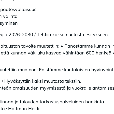
a päätösvaltaisuus
n valinta
ksyminen
gia 2026-2030 / Tehtiin kaksi muutosta esitykseen:
 valtuuston tavoite muutettiin; • Panostamme kunnan 
ja että kunnan väkiluku kasvaa vähintään 600 henkeä
muutettiin muotoon: Edistämme kuntalaisten hyvinvointia
 / Hyväksyttiin kaksi muutosta tekstiin.
inteän omaisuuden myymisestä ja vuokralle antamises
innan ja talouden tarkastuspalveluiden hankinta
tä ⁄ Hoffman Heidi