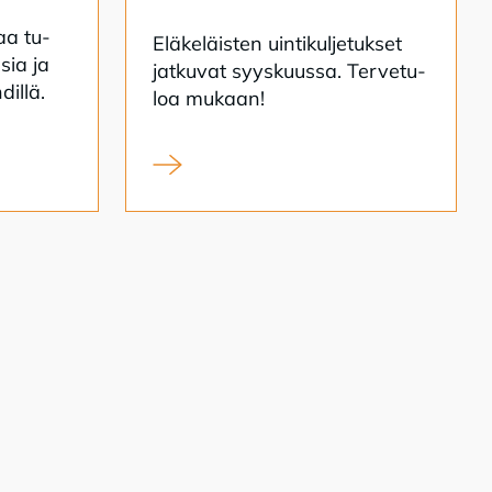
­aa tu­
Elä­ke­läis­ten uin­ti­kul­je­tuk­set
­sia ja
jat­ku­vat syys­kuus­sa. Ter­ve­tu­
dil­lä.
loa mu­kaan!
ipendien hakuaika on alkanut
Eläkeläisten uimahallikuljetukset syksy 