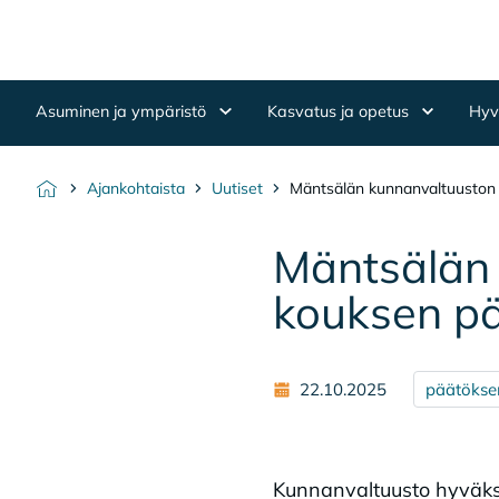
Hyppää sisältöön
Etusivulle
Asuminen ja ympäristö
Kasvatus ja opetus
Hyvi
Ajankohtaista
Uutiset
Mäntsälän kunnanvaltuuston 
Etusivu
Mänt­sä­län
kouk­sen pä
22.10.2025
päätökse
Kunnanvaltuusto hyväks