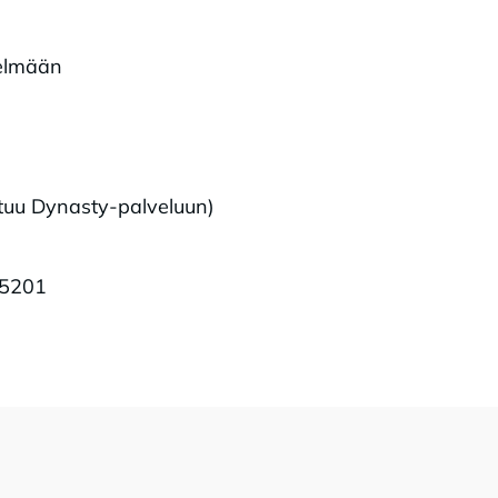
telmään
utuu Dynasty-palveluun)
45201