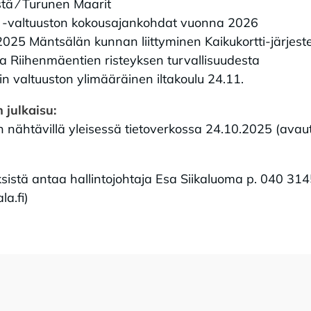
tä ⁄ Turunen Maarit
a -valtuuston kokousajankohdat vuonna 2026
.2025 Mäntsälän kunnan liittyminen Kaikukortti-järjes
ja Riihenmäentien risteyksen turvallisuudesta
iin valtuuston ylimääräinen iltakoulu 24.11.
 julkaisu:
 nähtävillä yleisessä tietoverkossa 24.10.2025 (ava
ksistä antaa hallintojohtaja Esa Siikaluoma p. 040 31
a.fi)