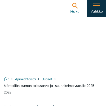
Hyppää sisältöön
Etusivulle
Valikko
Haku
Ajankohtaista
Uutiset
Etusivu
Mäntsälän kunnan talousarvio ja -suunnitelma vuosille 2025-
2028