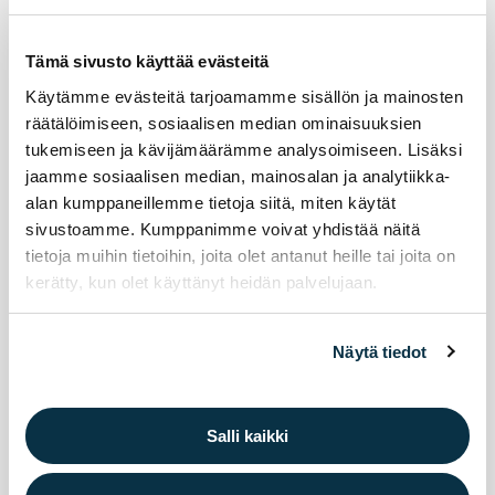
Tämä sivusto käyttää evästeitä
Käytämme evästeitä tarjoamamme sisällön ja mainosten
räätälöimiseen, sosiaalisen median ominaisuuksien
tukemiseen ja kävijämäärämme analysoimiseen. Lisäksi
jaamme sosiaalisen median, mainosalan ja analytiikka-
alan kumppaneillemme tietoja siitä, miten käytät
sivustoamme. Kumppanimme voivat yhdistää näitä
tietoja muihin tietoihin, joita olet antanut heille tai joita on
kerätty, kun olet käyttänyt heidän palvelujaan.
Näytä tiedot
Syk­syn 2026 har­ras­tuss­ti­pen­
Salli kaikki
dien ha­kuai­ka on al­ka­nut