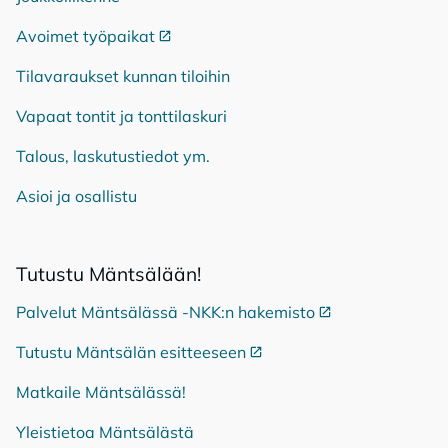
Avoimet työpaikat
Ulkoinen linkki
Tilavaraukset kunnan tiloihin
Vapaat tontit ja tonttilaskuri
Talous, laskutustiedot ym.
Asioi ja osallistu
Tu­tus­tu Mänt­sä­lään!
Palvelut Mäntsälässä -NKK:n hakemisto
Ulkoinen linkki
Tutustu Mäntsälän esitteeseen
Ulkoinen linkki
Matkaile Mäntsälässä!
Yleistietoa Mäntsälästä