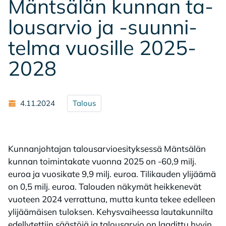
Mänt­sä­län kun­nan ta­
lous­ar­vio ja -suun­ni­
tel­ma vuo­sil­le 2025-
2028
4.11.2024
Talous
Kunnanjohtajan talousarvioesityksessä Mäntsälän
kunnan toimintakate vuonna 2025 on -60,9 milj.
euroa ja vuosikate 9,9 milj. euroa. Tilikauden ylijäämä
on 0,5 milj. euroa. Talouden näkymät heikkenevät
vuoteen 2024 verrattuna, mutta kunta tekee edelleen
ylijäämäisen tuloksen. Kehysvaiheessa lautakunnilta
edellytettiin säästöjä ja talousarvio on laadittu hyvin