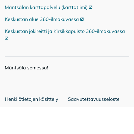
Mäntsälän karttapalvelu (karttatiimi)
Ulkoinen linkki
Keskustan alue 360-ilmakuvassa
Ulkoinen linkki
Keskustan jokireitti ja Kirsikkapuisto 360-ilmakuvassa
Ulko
Mänt­sä­lä so­mes­sa!
Mäntsälä Facebookissa
Mäntsälä LinkedIn:ssä
Mäntsälä Instassa
Henkilötietojen käsittely
Saavutettavuusseloste