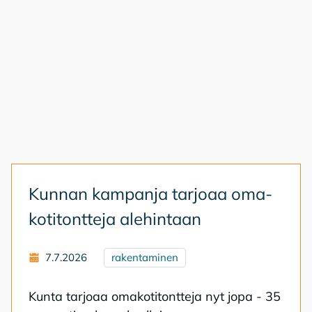
Kun­nan kam­pan­ja tar­jo­aa oma­
ko­ti­tont­te­ja ale­hin­taan
7.7.2026
rakentaminen
Kun­ta tar­jo­aa oma­ko­ti­tont­te­ja nyt jopa - 35