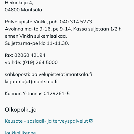
Heikinkuja 4,
04600 Mäntsälä
Palvelupiste Vinkki, puh. 040 314 5273
Avoinna ma-to 9-16, pe 9-14. Kassa suljetaan 1/2 h
ennen Vinkin sulkemisaikaa.
Suljettu ma-pe klo 11-11.30.
fax: 02060 42194
vaihde: (019) 264 5000
sähköposti: palvelupiste(at)mantsala.fi
kirjaamo(at)mantsala.fi
Kunnan Y-tunnus 0129261-5
Oi­ko­pol­ku­ja
Keusote - sosiaali- ja terveyspalvelut
Ulkoinen linkki
Joukkoliikenne