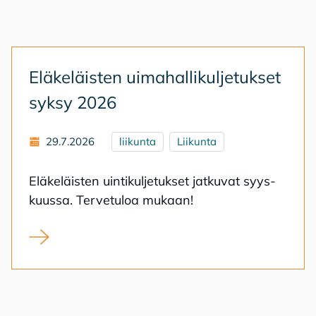
Elä­ke­läis­ten ui­ma­hal­li­kul­je­tuk­set
syk­sy 2026
29.7.2026
liikunta
Liikunta
Elä­ke­läis­ten uin­ti­kul­je­tuk­set jat­ku­vat syys­
kuus­sa. Ter­ve­tu­loa mu­kaan!
Eläkeläisten uimahallikuljetukset syksy 2026