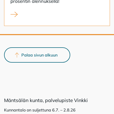
pro­sen­tin alen­nuk­sel­la!
Kunnan kampanja tarjoaa omakotitontteja alehintaan
Palaa sivun alkuun
Mänt­sä­län kun­ta, pal­ve­lu­pis­te Vink­ki
Kunnantalo on suljettuna 6.7. – 2.8.26