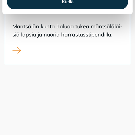
Kiellä
3.8.2026
harrastukset
Mänt­sä­län kun­ta ha­lu­aa tu­kea mänt­sä­lä­läi­
siä lap­sia ja nuo­ria har­ras­tuss­ti­pen­dil­lä.
Syksyn 2026 harrastusstipendien hakuaika on alkanut