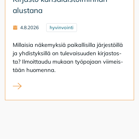
alus­ta­na
4.8.2026
hyvinvointi
Mil­lai­sia nä­ke­myk­siä pai­kal­li­sil­la jär­jes­töil­lä
ja yh­dis­tyk­sil­lä on tu­le­vai­suu­den kir­jas­tos­
ta? Il­moit­tau­du mu­kaan työ­pa­jaan vii­meis­
tään huo­men­na.
Kirjasto kansalaistoiminnan alustana