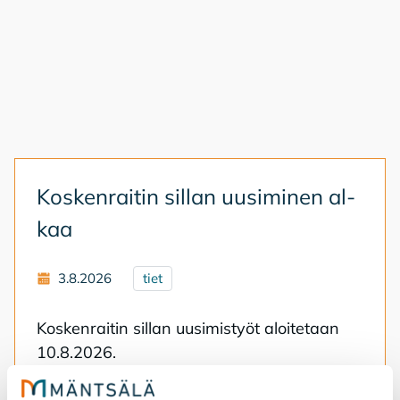
Kos­ken­rai­tin sil­lan uusi­mi­nen al­
kaa
3.8.2026
tiet
Kos­ken­rai­tin sil­lan uusi­mis­työt aloi­te­taan
10.8.2026.
Koskenraitin sillan uusiminen alkaa