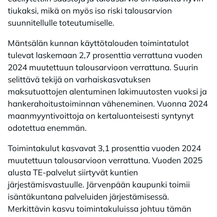
tiukaksi, mikä on myös iso riski talousarvion
suunnitellulle toteutumiselle.
Mäntsälän kunnan käyttötalouden toimintatulot
tulevat laskemaan 2,7 prosenttia verrattuna vuoden
2024 muutettuun talousarvioon verrattuna. Suurin
selittävä tekijä on varhaiskasvatuksen
maksutuottojen alentuminen lakimuutosten vuoksi ja
hankerahoitustoiminnan väheneminen. Vuonna 2024
maanmyyntivoittoja on kertaluonteisesti syntynyt
odotettua enemmän.
Toimintakulut kasvavat 3,1 prosenttia vuoden 2024
muutettuun talousarvioon verrattuna. Vuoden 2025
alusta TE-palvelut siirtyvät kuntien
järjestämisvastuulle. Järvenpään kaupunki toimii
isäntäkuntana palveluiden järjestämisessä.
Merkittävin kasvu toimintakuluissa johtuu tämän