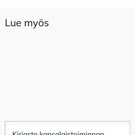
Lue myös
Kir­jas­to kan­sa­lais­toi­min­nan