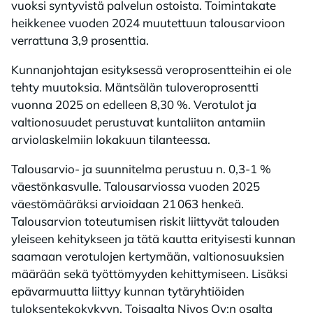
vuoksi syntyvistä palvelun ostoista. Toimintakate
heikkenee vuoden 2024 muutettuun talousarvioon
verrattuna 3,9 prosenttia.
Kunnanjohtajan esityksessä veroprosentteihin ei ole
tehty muutoksia. Mäntsälän tuloveroprosentti
vuonna 2025 on edelleen 8,30 %. Verotulot ja
valtionosuudet perustuvat kuntaliiton antamiin
arviolaskelmiin lokakuun tilanteessa.
Talousarvio- ja suunnitelma perustuu n. 0,3-1 %
väestönkasvulle. Talousarviossa vuoden 2025
väestömääräksi arvioidaan 21 063 henkeä.
Talousarvion toteutumisen riskit liittyvät talouden
yleiseen kehitykseen ja tätä kautta erityisesti kunnan
saamaan verotulojen kertymään, valtionosuuksien
määrään sekä työttömyyden kehittymiseen. Lisäksi
epävarmuutta liittyy kunnan tytäryhtiöiden
tuloksentekokykyyn. Toisaalta Nivos Oy:n osalta