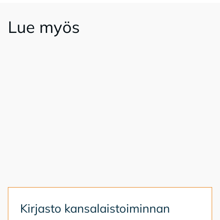
Lue myös
Kir­jas­to kan­sa­lais­toi­min­nan