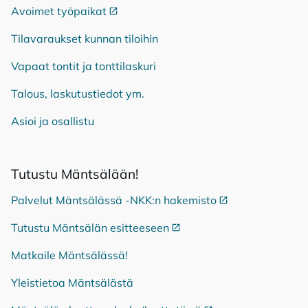
Avoimet työpaikat
Ulkoinen linkki
Tilavaraukset kunnan tiloihin
Vapaat tontit ja tonttilaskuri
Talous, laskutustiedot ym.
Asioi ja osallistu
Tu­tus­tu Mänt­sä­lään!
Palvelut Mäntsälässä -NKK:n hakemisto
Ulkoinen linkki
Tutustu Mäntsälän esitteeseen
Ulkoinen linkki
Matkaile Mäntsälässä!
Yleistietoa Mäntsälästä