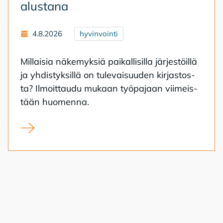
alus­ta­na
4.8.2026
hyvinvointi
Mil­lai­sia nä­ke­myk­siä pai­kal­li­sil­la jär­jes­töil­lä
ja yh­dis­tyk­sil­lä on tu­le­vai­suu­den kir­jas­tos­
ta? Il­moit­tau­du mu­kaan työ­pa­jaan vii­meis­
tään huo­men­na.
Kirjasto kansalaistoiminnan alustana