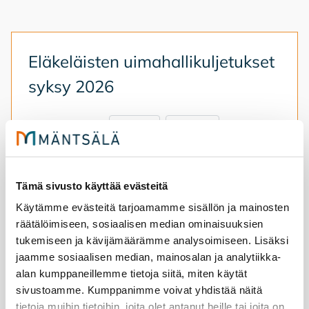
Elä­ke­läis­ten ui­ma­hal­li­kul­je­tuk­set
syk­sy 2026
29.7.2026
liikunta
Liikunta
Elä­ke­läis­ten uin­ti­kul­je­tuk­set jat­ku­vat syys­
kuus­sa. Ter­ve­tu­loa mu­kaan!
Tämä sivusto käyttää evästeitä
Käytämme evästeitä tarjoamamme sisällön ja mainosten
Eläkeläisten uimahallikuljetukset syksy 2026
räätälöimiseen, sosiaalisen median ominaisuuksien
tukemiseen ja kävijämäärämme analysoimiseen. Lisäksi
jaamme sosiaalisen median, mainosalan ja analytiikka-
alan kumppaneillemme tietoja siitä, miten käytät
sivustoamme. Kumppanimme voivat yhdistää näitä
tietoja muihin tietoihin, joita olet antanut heille tai joita on