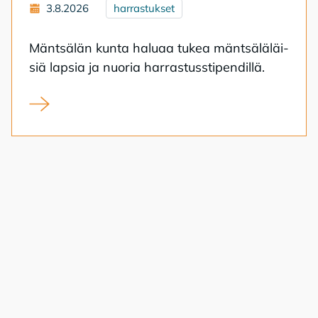
3.8.2026
harrastukset
Mänt­sä­län kun­ta ha­lu­aa tu­kea mänt­sä­lä­läi­
siä lap­sia ja nuo­ria har­ras­tuss­ti­pen­dil­lä.
Syksyn 2026 harrastusstipendien hakuaika on alkanut