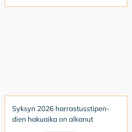
Syk­syn 2026 har­ras­tuss­ti­pen­
dien ha­kuai­ka on al­ka­nut