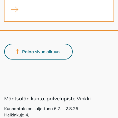
Kunnan kampanja tarjoaa omakotitontteja alehintaan
Palaa sivun alkuun
Mänt­sä­län kun­ta, pal­ve­lu­pis­te Vink­ki
Kunnantalo on suljettuna 6.7. – 2.8.26
Heikinkuja 4,