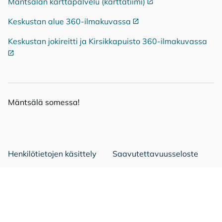
Mäntsälän karttapalvelu (karttatiimi)
Ulkoinen linkki
Keskustan alue 360-ilmakuvassa
Ulkoinen linkki
Keskustan jokireitti ja Kirsikkapuisto 360-ilmakuvassa
Ulko
Mänt­sä­lä so­mes­sa!
Mäntsälä Facebookissa
Mäntsälä LinkedIn:ssä
Mäntsälä Instassa
Henkilötietojen käsittely
Saavutettavuusseloste