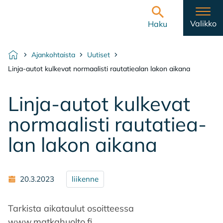
Hyppää sisältöön
Etusivulle
Valikko
Haku
Ajankohtaista
Uutiset
Etusivu
Linja-autot kulkevat normaalisti rautatiealan lakon aikana
Lin­ja-au­tot kul­ke­vat
nor­maa­lis­ti rau­ta­tie­a­
lan la­kon ai­ka­na
20.3.2023
liikenne
Tarkista aikataulut osoitteessa
www.matkahuolto.fi