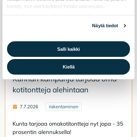
kerätty, kun olet käyttänyt heidän palvelujaan.
Näytä tiedot
Salli kaikki
Kiellä
Kun­nan kam­pan­ja tar­jo­aa oma­
ko­ti­tont­te­ja ale­hin­taan
7.7.2026
rakentaminen
Kun­ta tar­jo­aa oma­ko­ti­tont­te­ja nyt jopa - 35
pro­sen­tin alen­nuk­sel­la!