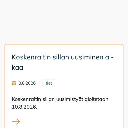
Kos­ken­rai­tin sil­lan uusi­mi­nen al­
kaa
3.8.2026
tiet
Kos­ken­rai­tin sil­lan uusi­mis­työt aloi­te­taan
10.8.2026.
Koskenraitin sillan uusiminen alkaa