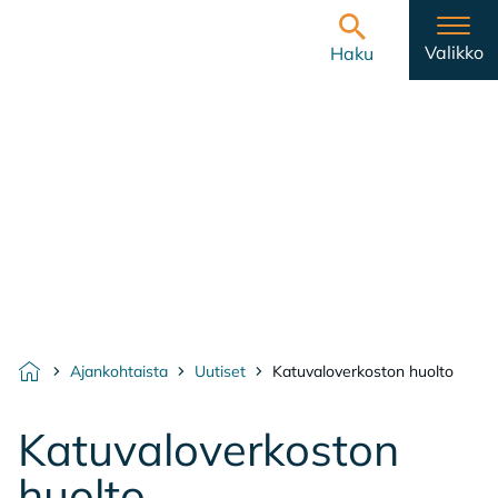
Hyppää sisältöön
Etusivulle
Valikko
Haku
Ajankohtaista
Uutiset
Katuvaloverkoston huolto
Etusivu
Ka­tu­va­lo­ver­kos­ton
huol­to