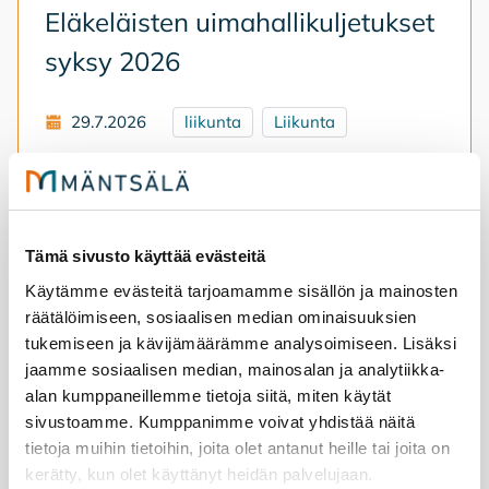
Elä­ke­läis­ten ui­ma­hal­li­kul­je­tuk­set
syk­sy 2026
29.7.2026
liikunta
Liikunta
Elä­ke­läis­ten uin­ti­kul­je­tuk­set jat­ku­vat syys­
kuus­sa. Ter­ve­tu­loa mu­kaan!
Tämä sivusto käyttää evästeitä
Eläkeläisten uimahallikuljetukset syksy 2026
Käytämme evästeitä tarjoamamme sisällön ja mainosten
räätälöimiseen, sosiaalisen median ominaisuuksien
tukemiseen ja kävijämäärämme analysoimiseen. Lisäksi
jaamme sosiaalisen median, mainosalan ja analytiikka-
alan kumppaneillemme tietoja siitä, miten käytät
sivustoamme. Kumppanimme voivat yhdistää näitä
tietoja muihin tietoihin, joita olet antanut heille tai joita on
kerätty, kun olet käyttänyt heidän palvelujaan.