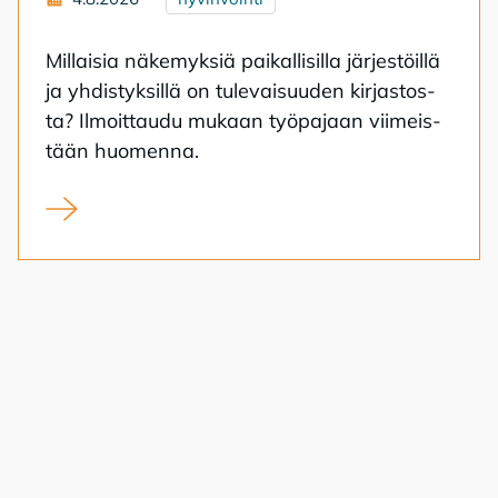
Mil­lai­sia nä­ke­myk­siä pai­kal­li­sil­la jär­jes­töil­lä
ja yh­dis­tyk­sil­lä on tu­le­vai­suu­den kir­jas­tos­
ta? Il­moit­tau­du mu­kaan työ­pa­jaan vii­meis­
tään huo­men­na.
Kirjasto kansalaistoiminnan alustana