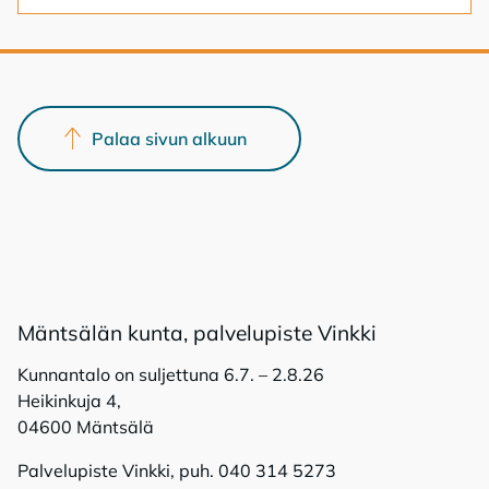
Palaa sivun alkuun
Mänt­sä­län kun­ta, pal­ve­lu­pis­te Vink­ki
Kunnantalo on suljettuna 6.7. – 2.8.26
Heikinkuja 4,
04600 Mäntsälä
Palvelupiste Vinkki, puh. 040 314 5273