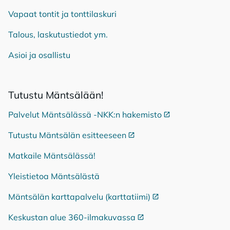
Vapaat tontit ja tonttilaskuri
Talous, laskutustiedot ym.
Asioi ja osallistu
Tu­tus­tu Mänt­sä­lään!
Palvelut Mäntsälässä -NKK:n hakemisto
Ulkoinen linkki
Tutustu Mäntsälän esitteeseen
Ulkoinen linkki
Matkaile Mäntsälässä!
Yleistietoa Mäntsälästä
Mäntsälän karttapalvelu (karttatiimi)
Ulkoinen linkki
Keskustan alue 360-ilmakuvassa
Ulkoinen linkki