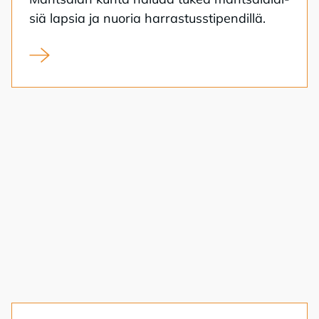
siä lap­sia ja nuo­ria har­ras­tuss­ti­pen­dil­lä.
Syksyn 2026 harrastusstipendien hakuaika on alkanut