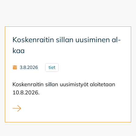
Kos­ken­rai­tin sil­lan uusi­mi­nen al­
kaa
3.8.2026
tiet
Kos­ken­rai­tin sil­lan uusi­mis­työt aloi­te­taan
10.8.2026.
Koskenraitin sillan uusiminen alkaa