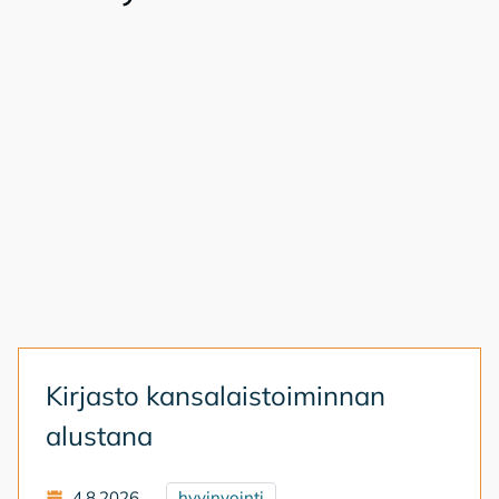
Kir­jas­to kan­sa­lais­toi­min­nan
alus­ta­na
4.8.2026
hyvinvointi