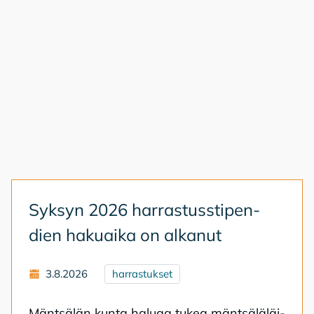
Syk­syn 2026 har­ras­tuss­ti­pen­
dien ha­kuai­ka on al­ka­nut
3.8.2026
harrastukset
Mänt­sä­län kun­ta ha­lu­aa tu­kea mänt­sä­lä­läi­