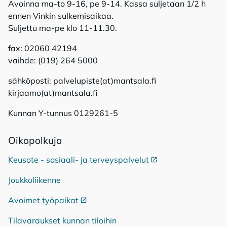
Avoinna ma-to 9-16, pe 9-14. Kassa suljetaan 1/2 h
ennen Vinkin sulkemisaikaa.
Suljettu ma-pe klo 11-11.30.
fax: 02060 42194
vaihde: (019) 264 5000
sähköposti: palvelupiste(at)mantsala.fi
kirjaamo(at)mantsala.fi
Kunnan Y-tunnus 0129261-5
Oi­ko­pol­ku­ja
Keusote - sosiaali- ja terveyspalvelut
Ulkoinen linkki
Joukkoliikenne
Avoimet työpaikat
Ulkoinen linkki
Tilavaraukset kunnan tiloihin