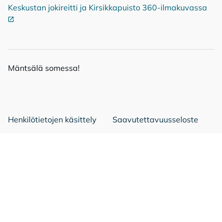
Keskustan jokireitti ja Kirsikkapuisto 360-ilmakuvassa
Ulko
Mänt­sä­lä so­mes­sa!
Mäntsälä Facebookissa
Mäntsälä LinkedIn:ssä
Mäntsälä Instassa
Henkilötietojen käsittely
Saavutettavuusseloste