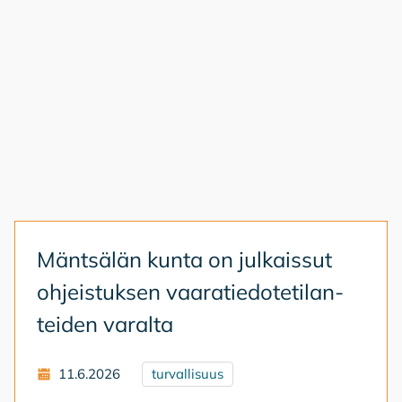
Mänt­sä­län kun­ta on jul­kais­sut
oh­jeis­tuk­sen vaa­ra­tie­do­te­ti­lan­
tei­den va­ral­ta
11.6.2026
turvallisuus