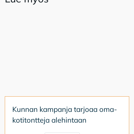
Kun­nan kam­pan­ja tar­jo­aa oma­
ko­ti­tont­te­ja ale­hin­taan