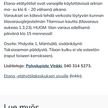
Etana-etätyötilat ovat varaajille käytettävissä arkisin
ma- su klo 6 – 20 välisenä aikana.
Varaukset on kätevä tehdä verkosta löytyvän kunnan
tilavarausjärjestelmän Tilamisun kautta (tilavaraus
aukeaa 1.3.23). HUOM: tilan varaus edellisenä
päivänä klo 15 mennessä!
Osoite: Yhdystie 1, Mäntsälä, sisäänkäynti
Taksiaseman päädystä. Tilaan kulku ei ole esteetön
(raput toiseen kerrokseen).
Lisätietoja:
Palvelupiste Vinkki
, 040 314 5273.
Etana -etätyötilakeskuksen sivuille
(linkki).
Lue myös