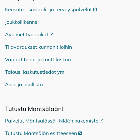
Keusote - sosiaali- ja terveyspalvelut
Ulkoinen linkki
Joukkoliikenne
Avoimet työpaikat
Ulkoinen linkki
Tilavaraukset kunnan tiloihin
Vapaat tontit ja tonttilaskuri
Talous, laskutustiedot ym.
Asioi ja osallistu
Tu­tus­tu Mänt­sä­lään!
Palvelut Mäntsälässä -NKK:n hakemisto
Ulkoinen linkki
Tutustu Mäntsälän esitteeseen
Ulkoinen linkki