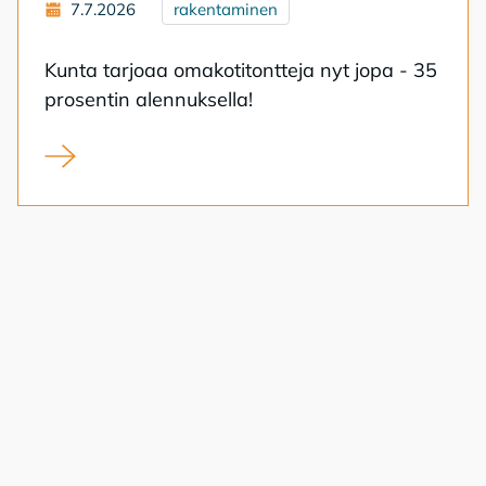
7.7.2026
rakentaminen
Kun­ta tar­jo­aa oma­ko­ti­tont­te­ja nyt jopa - 35
pro­sen­tin alen­nuk­sel­la!
Kunnan kampanja tarjoaa omakotitontteja alehintaan