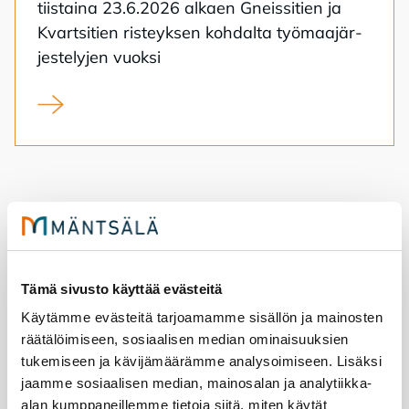
tiis­tai­na 23.6.2026 al­kaen Gneis­si­tien ja
Kvart­si­tien ris­teyk­sen koh­dal­ta työ­maa­jär­
jes­te­ly­jen vuok­si
Ajoneuvoliikenne katkaistaan Gneissitiellä 23.6.2026
Tämä sivusto käyttää evästeitä
Käytämme evästeitä tarjoamamme sisällön ja mainosten
räätälöimiseen, sosiaalisen median ominaisuuksien
tukemiseen ja kävijämäärämme analysoimiseen. Lisäksi
jaamme sosiaalisen median, mainosalan ja analytiikka-
alan kumppaneillemme tietoja siitä, miten käytät