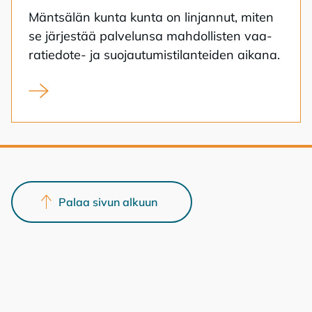
Mänt­sä­län kun­ta kun­ta on lin­jan­nut, mi­ten
se jär­jes­tää pal­ve­lun­sa mah­dol­lis­ten vaa­
ra­tie­do­te- ja suo­jau­tu­mis­ti­lan­tei­den ai­ka­na.
Mäntsälän kunta on julkaissut ohjeistuksen vaaratiedo
Palaa sivun alkuun