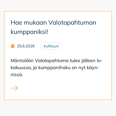
Hae mu­kaan Va­lo­ta­pah­tu­man
kump­pa­nik­si!
25.6.2026
kulttuuri
Mänt­sä­län Va­lo­ta­pah­tu­ma tu­lee jäl­leen lo­
ka­kuus­sa, ja kump­pa­ni­ha­ku on nyt käyn­
nis­sä.
Hae mukaan Valotapahtuman kumppaniksi!