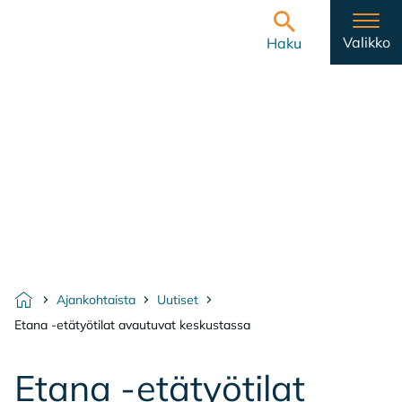
Hyppää sisältöön
Etusivulle
Valikko
Haku
Ajankohtaista
Uutiset
Etusivu
Etana -etätyötilat avautuvat keskustassa
Eta­na -etä­työ­ti­lat