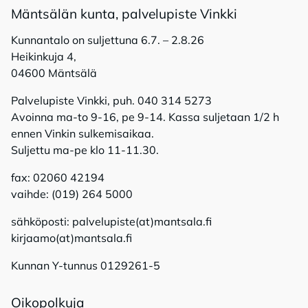
Mänt­sä­län kun­ta, pal­ve­lu­pis­te Vink­ki
Kunnantalo on suljettuna 6.7. – 2.8.26
Heikinkuja 4,
04600 Mäntsälä
Palvelupiste Vinkki, puh. 040 314 5273
Avoinna ma-to 9-16, pe 9-14. Kassa suljetaan 1/2 h
ennen Vinkin sulkemisaikaa.
Suljettu ma-pe klo 11-11.30.
fax: 02060 42194
vaihde: (019) 264 5000
sähköposti: palvelupiste(at)mantsala.fi
kirjaamo(at)mantsala.fi
Kunnan Y-tunnus 0129261-5
Oi­ko­pol­ku­ja