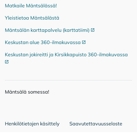
Matkaile Mäntsälässä!
Yleistietoa Mäntsälästä
Mäntsälän karttapalvelu (karttatiimi)
Ulkoinen linkki
Keskustan alue 360-ilmakuvassa
Ulkoinen linkki
Keskustan jokireitti ja Kirsikkapuisto 360-ilmakuvassa
Ulko
Mänt­sä­lä so­mes­sa!
Mäntsälä Facebookissa
Mäntsälä LinkedIn:ssä
Mäntsälä Instassa
Henkilötietojen käsittely
Saavutettavuusseloste