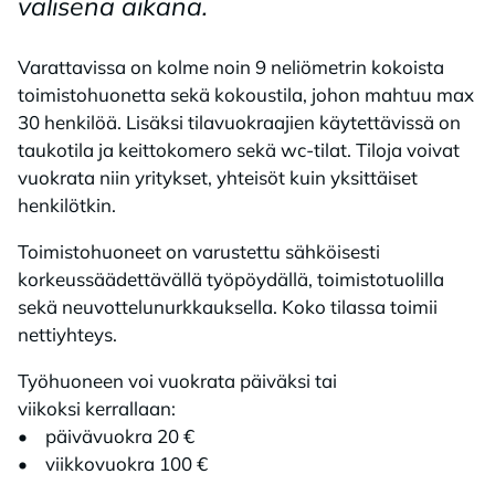
välisenä aikana.
Varattavissa on kolme noin 9 neliömetrin kokoista
toimistohuonetta sekä kokoustila, johon mahtuu max
30 henkilöä. Lisäksi tilavuokraajien käytettävissä on
taukotila ja keittokomero sekä wc-tilat. Tiloja voivat
vuokrata niin yritykset, yhteisöt kuin yksittäiset
henkilötkin.
Toimistohuoneet on varustettu sähköisesti
korkeussäädettävällä työpöydällä, toimistotuolilla
sekä neuvottelunurkkauksella. Koko tilassa toimii
nettiyhteys.
Työhuoneen voi vuokrata päiväksi tai
viikoksi kerrallaan:
• päivävuokra 20 €
• viikkovuokra 100 €