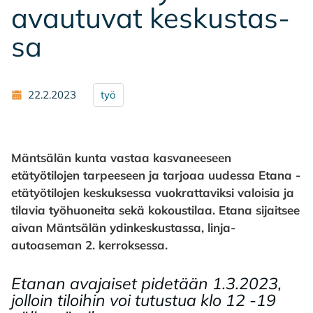
avau­tu­vat kes­kus­tas­
sa
22.2.2023
työ
Mäntsälän kunta vastaa kasvaneeseen
etätyötilojen tarpeeseen ja tarjoaa uudessa Etana -
etätyötilojen keskuksessa vuokrattaviksi valoisia ja
tilavia työhuoneita sekä kokoustilaa. Etana sijaitsee
aivan Mäntsälän ydinkeskustassa, linja-
autoaseman 2. kerroksessa.
Etanan avajaiset pidetään 1.3.2023,
jolloin tiloihin voi tutustua klo 12 -19