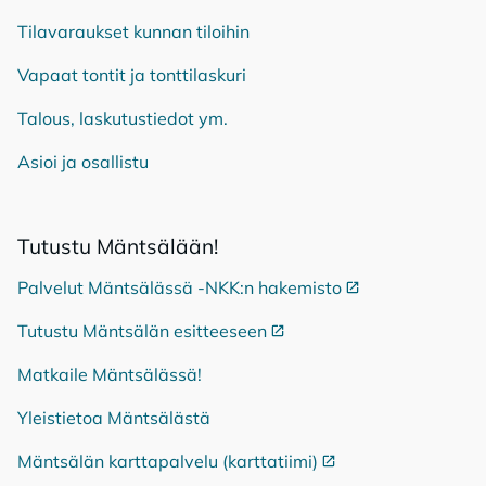
Tilavaraukset kunnan tiloihin
Vapaat tontit ja tonttilaskuri
Talous, laskutustiedot ym.
Asioi ja osallistu
Tu­tus­tu Mänt­sä­lään!
Palvelut Mäntsälässä -NKK:n hakemisto
Ulkoinen linkki
Tutustu Mäntsälän esitteeseen
Ulkoinen linkki
Matkaile Mäntsälässä!
Yleistietoa Mäntsälästä
Mäntsälän karttapalvelu (karttatiimi)
Ulkoinen linkki