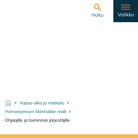
Hyppää sisältöön
Etusivulle
Valikko
Haku
Vapaa-aika ja matkailu
Etusivu
Harrastamisen Mäntsälän malli
Ohjaajille ja toiminnan järjestäjille