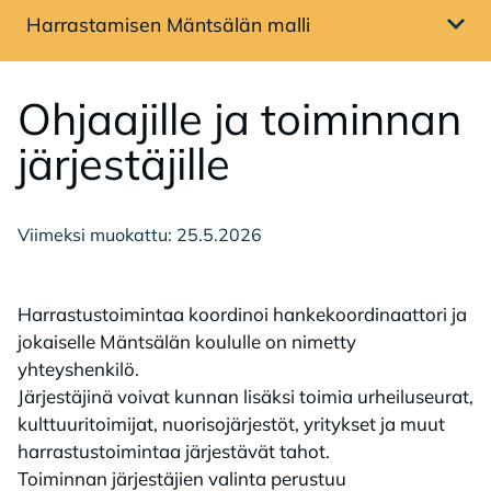
Harrastamisen Mäntsälän malli
Avaa sivuvalikko
Oh­jaa­jil­le ja toi­min­nan
jär­jes­tä­jil­le
Viimeksi muokattu: 25.5.2026
Harrastustoimintaa koordinoi hankekoordinaattori ja
jokaiselle Mäntsälän koululle on nimetty
yhteyshenkilö. ​
Järjestäjinä voivat kunnan lisäksi toimia urheiluseurat,
kulttuuritoimijat, nuorisojärjestöt, yritykset ja muut
harrastustoimintaa järjestävät tahot. ​
Toiminnan järjestäjien valinta perustuu