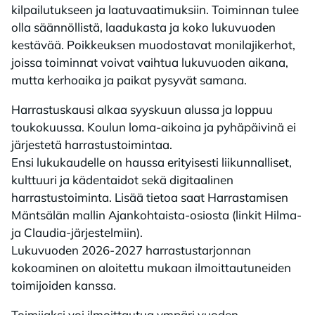
kilpailutukseen ja laatuvaatimuksiin. Toiminnan tulee
olla säännöllistä, laadukasta ja koko lukuvuoden
kestävää. Poikkeuksen muodostavat monilajikerhot,
joissa toiminnat voivat vaihtua lukuvuoden aikana,
mutta kerhoaika ja paikat pysyvät samana. ​
Harrastuskausi alkaa syyskuun alussa ja loppuu
toukokuussa. Koulun loma-aikoina ja pyhäpäivinä ei
järjestetä harrastustoimintaa. ​
Ensi lukukaudelle on haussa erityisesti liikunnalliset,
kulttuuri ja kädentaidot sekä digitaalinen
harrastustoiminta. Lisää tietoa saat Harrastamisen
Mäntsälän mallin Ajankohtaista-osiosta (linkit Hilma-
ja Claudia-järjestelmiin).​
Lukuvuoden 2026-2027 harrastustarjonnan
kokoaminen on aloitettu mukaan ilmoittautuneiden
toimijoiden kanssa.​
Toimijaksi voi ilmoittautua ympäri vuoden.