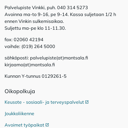
Palvelupiste Vinkki, puh. 040 314 5273
Avoinna ma-to 9-16, pe 9-14. Kassa suljetaan 1/2 h
ennen Vinkin sulkemisaikaa.
Suljettu ma-pe klo 11-11.30.
fax: 02060 42194
vaihde: (019) 264 5000
sähköposti: palvelupiste(at)mantsala.fi
kirjaamo(at)mantsala.fi
Kunnan Y-tunnus 0129261-5
Oi­ko­pol­ku­ja
Keusote - sosiaali- ja terveyspalvelut
Ulkoinen linkki
Joukkoliikenne
Avoimet työpaikat
Ulkoinen linkki