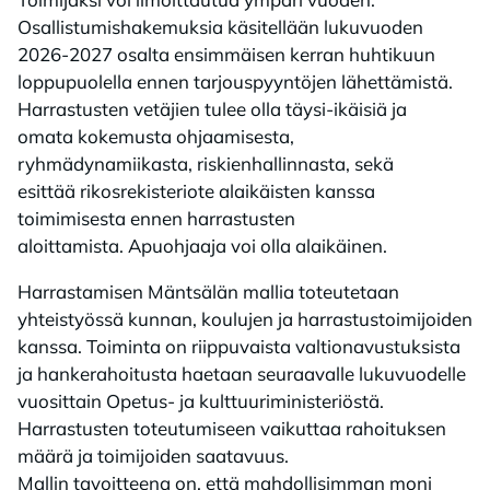
Osallistumishakemuksia käsitellään lukuvuoden
2026-2027 osalta ensimmäisen kerran huhtikuun
loppupuolella ennen tarjouspyyntöjen lähettämistä.
Harrastusten vetäjien tulee olla täysi-ikäisiä ja
omata kokemusta ohjaamisesta,
ryhmädynamiikasta, riskienhallinnasta, sekä
esittää rikosrekisteriote alaikäisten kanssa
toimimisesta ennen harrastusten
aloittamista. Apuohjaaja voi olla alaikäinen.​
Harrastamisen Mäntsälän mallia toteutetaan
yhteistyössä kunnan, koulujen ja harrastustoimijoiden
kanssa. Toiminta on riippuvaista valtionavustuksista
ja hankerahoitusta haetaan seuraavalle lukuvuodelle
vuosittain Opetus- ja kulttuuriministeriöstä. ​
Harrastusten toteutumiseen vaikuttaa rahoituksen
määrä ja toimijoiden saatavuus. ​
Mallin tavoitteena on, että mahdollisimman moni