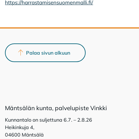
https://harrastamisensuomenmalli.fi/
Palaa sivun alkuun
Mänt­sä­län kun­ta, pal­ve­lu­pis­te Vink­ki
Kunnantalo on suljettuna 6.7. – 2.8.26
Heikinkuja 4,
04600 Mäntsälä