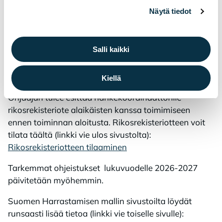
turvallisuussuunnitelman mukaisesti ja soita
Näytä tiedot
tarvittaessa yleiseen hätänumeroon 112. ​
Toiminnan järjestäjiä ja ohjaajia sitoo
salassapitovelvollisuus, joten huomioithan
Salli kaikki
tietosuojakäytänteet kaikessa toiminnassa.
Toiminnan tulee noudattaa Suomen lakia, sekä
Kiellä
nuorisotyön ammattieettisiä ohjeita. ​
Ohjaajan tulee esittää hankekoordinaattorille
rikosrekisteriote alaikäisten kanssa toimimiseen
ennen toiminnan aloitusta. Rikosrekisteriotteen voit
tilata täältä (linkki vie ulos sivustolta)​:
Rikosrekisteriotteen tilaaminen
Tarkemmat ohjeistukset lukuvuodelle 2026-2027
päivitetään myöhemmin.
Suomen Harrastamisen mallin sivustoilta löydät
runsaasti lisää tietoa (linkki vie toiselle sivulle):