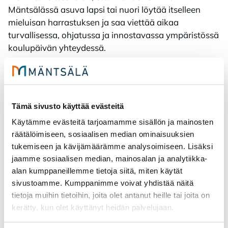
Mäntsälässä asuva lapsi tai nuori löytää itselleen
mieluisan harrastuksen ja saa viettää aikaa
turvallisessa, ohjatussa ja innostavassa ympäristössä
koulupäivän yhteydessä. ​
Harrastajat ovat vakuutettuja
ryhmätapaturmavakuutuksella kunnan puolelta.
Tapaturman sattuessa tulee ohjaajan olla yhteydessä
Tämä sivusto käyttää evästeitä
viipymättä tai viimeistään vuorokauden sisään
kouluyhteyshenkilöön tai hankkeen koordinaattoriin.
Käytämme evästeitä tarjoamamme sisällön ja mainosten
Yhteystiedot löytyvät Harrastamisen Mäntsälän
räätälöimiseen, sosiaalisen median ominaisuuksien
mallin sivuilta. Ohjaajan tulee kirjata mahdollisimman
tukemiseen ja kävijämäärämme analysoimiseen. Lisäksi
tarkasti ylös tapahtumat, vahingot, aika, paikka ja
jaamme sosiaalisen median, mainosalan ja analytiikka-
osalliset. ​
alan kumppaneillemme tietoja siitä, miten käytät
sivustoamme. Kumppanimme voivat yhdistää näitä
Kouluyhteyshenkilön tai ohjaajan tulee informoida
tietoja muihin tietoihin, joita olet antanut heille tai joita on
tapaturmasta lapsen tai nuoren huoltajia.​
kerätty, kun olet käyttänyt heidän palvelujaan.
Hätätilanteen sattuessa toimi kyseisen koulun