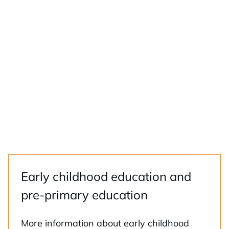
Ear­ly child­hood educa­tion and
pre-pri­ma­ry educa­tion
More in­for­ma­tion about ear­ly child­hood