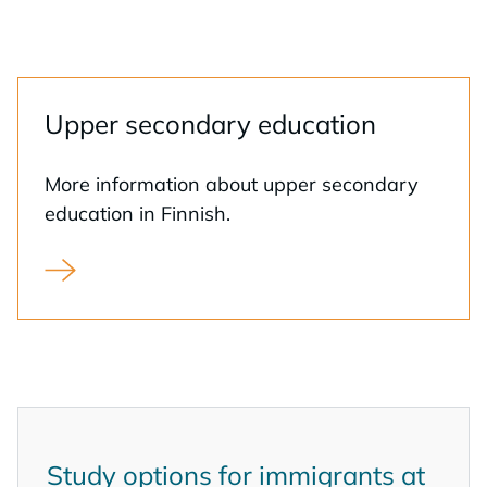
Up­per secon­da­ry educa­tion
More in­for­ma­tion about up­per secon­da­ry
educa­tion in Fin­nish.
Toinen aste ja laajentunut oppivelvollisuus
Stu­dy op­tions for im­mi­grants at