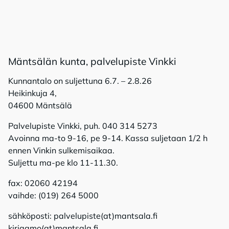
Mänt­sä­län kun­ta, pal­ve­lu­pis­te Vink­ki
Kunnantalo on suljettuna 6.7. – 2.8.26
Heikinkuja 4,
04600 Mäntsälä
Palvelupiste Vinkki, puh. 040 314 5273
Avoinna ma-to 9-16, pe 9-14. Kassa suljetaan 1/2 h
ennen Vinkin sulkemisaikaa.
Suljettu ma-pe klo 11-11.30.
fax: 02060 42194
vaihde: (019) 264 5000
sähköposti: palvelupiste(at)mantsala.fi
kirjaamo(at)mantsala.fi