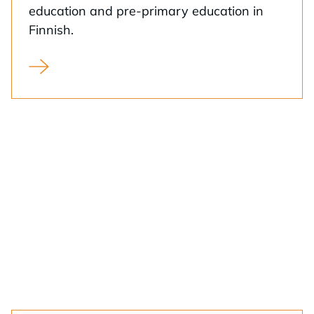
educa­tion and pre-pri­ma­ry educa­tion in
Fin­nish.
Varhaiskasvatus ja esiopetus