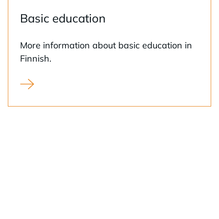
Ba­sic educa­tion
More in­for­ma­tion about ba­sic educa­tion in
Fin­nish.
Perusopetus