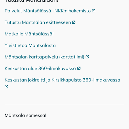
Palvelut Mäntsälässä -NKK:n hakemisto
Ulkoinen linkki
Tutustu Mäntsälän esitteeseen
Ulkoinen linkki
Matkaile Mäntsälässä!
Yleistietoa Mäntsälästä
Mäntsälän karttapalvelu (karttatiimi)
Ulkoinen linkki
Keskustan alue 360-ilmakuvassa
Ulkoinen linkki
Keskustan jokireitti ja Kirsikkapuisto 360-ilmakuvassa
Ulko
Mänt­sä­lä so­mes­sa!
Mäntsälä Facebookissa
Mäntsälä LinkedIn:ssä
Mäntsälä Instassa