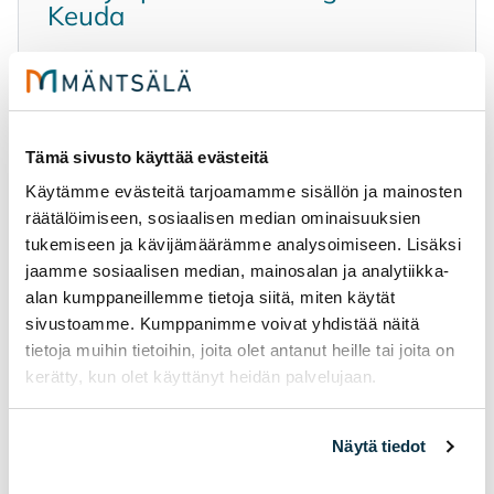
Keu­da
Keuda offers vocational education as well
as Finnish language and study skills
training. Note that some of Keuda's
Tämä sivusto käyttää evästeitä
programmes are not available in Mäntsälä.
Käytämme evästeitä tarjoamamme sisällön ja mainosten
räätälöimiseen, sosiaalisen median ominaisuuksien
Study options for immigrants
tukemiseen ja kävijämäärämme analysoimiseen. Lisäksi
Avautuu uuteen ikkunaan
jaamme sosiaalisen median, mainosalan ja analytiikka-
alan kumppaneillemme tietoja siitä, miten käytät
sivustoamme. Kumppanimme voivat yhdistää näitä
tietoja muihin tietoihin, joita olet antanut heille tai joita on
kerätty, kun olet käyttänyt heidän palvelujaan.
Lear­ning Fin­nish
Näytä tiedot
You can stu­dy the Fin­nish lan­gua­ge in­de­pen­
dent­ly on the in­ter­net in many ways. Here are