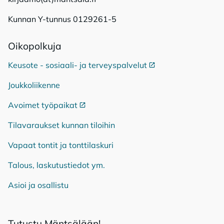
Kunnan Y-tunnus 0129261-5
Oi­ko­pol­ku­ja
Keusote - sosiaali- ja terveyspalvelut
Ulkoinen linkki
Joukkoliikenne
Avoimet työpaikat
Ulkoinen linkki
Tilavaraukset kunnan tiloihin
Vapaat tontit ja tonttilaskuri
Talous, laskutustiedot ym.
Asioi ja osallistu
Tu­tus­tu Mänt­sä­lään!