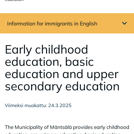
Information for immigrants in English
Avaa sivuvalikko
Ear­ly child­hood
educa­tion, ba­sic
educa­tion and up­per
secon­da­ry educa­tion
Viimeksi muokattu: 24.3.2025
The Municipality of Mäntsälä provides early childhood