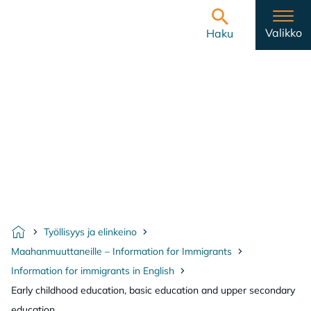
Hyppää sisältöön
Etusivulle
Valikko
Haku
Työllisyys ja elinkeino
Etusivu
Maahanmuuttaneille – Information for Immigrants
Information for immigrants in English
Early childhood education, basic education and upper secondary
education