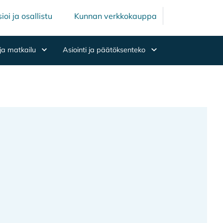
Mäntsälän ku
Mäntsälä
ioi ja osallistu
Kunnan verkkokauppa
ja matkailu
Asiointi ja päätöksenteko