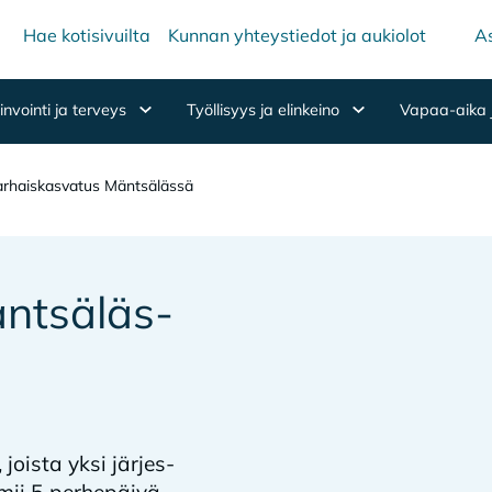
Hae kotisivuilta
Kunnan yhteystiedot ja aukiolot
As
nvointi ja terveys
Työllisyys ja elinkeino
Vapaa-aika 
rhaiskasvatus Mäntsälässä
nt­sä­läs­
 jois­ta yksi jär­jes­
­mii 5 per­he­päi­vä­