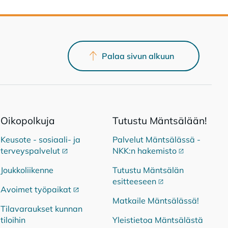
Palaa sivun alkuun
Oi­ko­pol­ku­ja
Tu­tus­tu Mänt­sä­lään!
Keusote - sosiaali- ja
Palvelut Mäntsälässä -
terveyspalvelut
Ulkoinen linkki
NKK:n hakemisto
Ulkoinen link
Joukkoliikenne
Tutustu Mäntsälän
esitteeseen
Ulkoinen linkki
Avoimet työpaikat
Ulkoinen linkki
Matkaile Mäntsälässä!
Tilavaraukset kunnan
tiloihin
Yleistietoa Mäntsälästä