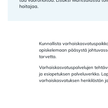
hoi­ta­jaa.
Kunnallista varhaiskasvatuspaikkaa
opiskelemaan pääsystä johtuvass
tarvetta.
Varhaiskasvatuspalvelujen tehtävä
ja esiopetuksen palveluverkko. Lap
varhaiskasvatuksen henkilöstön ja t