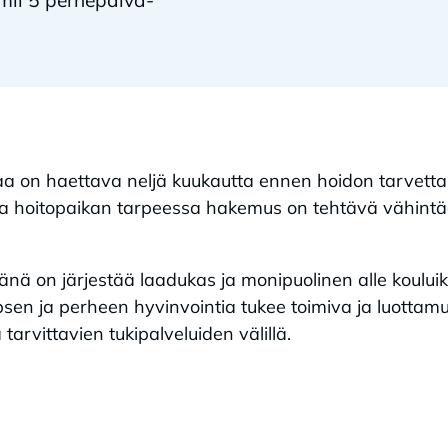
 on haettava neljä kuukautta ennen hoidon tarvetta. Äk
a hoitopaikan tarpeessa hakemus on tehtävä vähintää
nä on järjestää laadukas ja monipuolinen alle koului
sen ja perheen hyvinvointia tukee toimiva ja luottamu
arvittavien tukipalveluiden välillä.