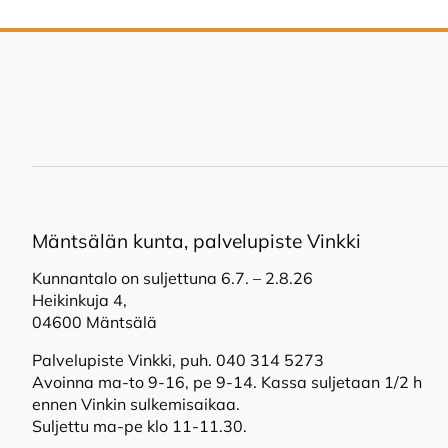
Mänt­sä­län kun­ta, pal­ve­lu­pis­te Vink­ki
Kunnantalo on suljettuna 6.7. – 2.8.26
Heikinkuja 4,
04600 Mäntsälä
Palvelupiste Vinkki, puh. 040 314 5273
Avoinna ma-to 9-16, pe 9-14. Kassa suljetaan 1/2 h
ennen Vinkin sulkemisaikaa.
Suljettu ma-pe klo 11-11.30.