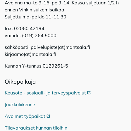
Avoinna ma-to 9-16, pe 9-14. Kassa suljetaan 1/2 h
ennen Vinkin sulkemisaikaa.
Suljettu ma-pe klo 11-11.30.
fax: 02060 42194
vaihde: (019) 264 5000
sähköposti: palvelupiste(at)mantsala.fi
kirjaamo(at)mantsala.fi
Kunnan Y-tunnus 0129261-5
Oi­ko­pol­ku­ja
Keusote - sosiaali- ja terveyspalvelut
Ulkoinen linkki
Joukkoliikenne
Avoimet työpaikat
Ulkoinen linkki
Tilavaraukset kunnan tiloihin