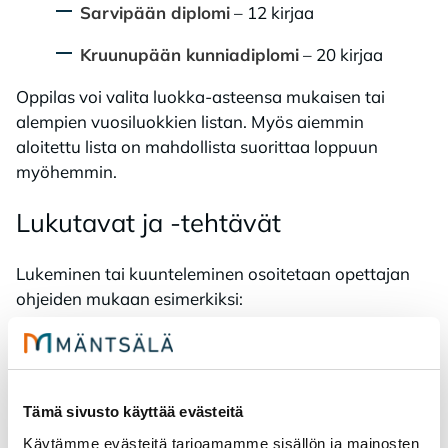
Sarvipään diplomi
– 12 kirjaa
Kruunupään kunniadiplomi
– 20 kirjaa
Oppilas voi valita luokka-asteensa mukaisen tai
alempien vuosiluokkien listan. Myös aiemmin
aloitettu lista on mahdollista suorittaa loppuun
myöhemmin.
Lu­ku­ta­vat ja -teh­tä­vät
Lukeminen tai kuunteleminen osoitetaan opettajan
ohjeiden mukaan esimerkiksi:
keskustelemalla kirjasta
piirtämällä
Tämä sivusto käyttää evästeitä
tekemällä juonikaavion
Käytämme evästeitä tarjoamamme sisällön ja mainosten