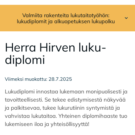
Valmiita rakenteita lukutaitotyöhön:
Avaa sivuvalikko
lukudiplomit ja alkuopetuksen lukupolku
Her­ra Hir­ven lu­ku­
diplo­mi
Viimeksi muokattu: 28.7.2025
Lukudiplomi innostaa lukemaan monipuolisesti ja
tavoitteellisesti. Se tekee edistymisestä näkyvää
ja palkitsevaa, tukee lukurutiinin syntymistä ja
vahvistaa lukutaitoa. Yhteinen diplomihaaste tuo
lukemiseen iloa ja yhteisöllisyyttä!