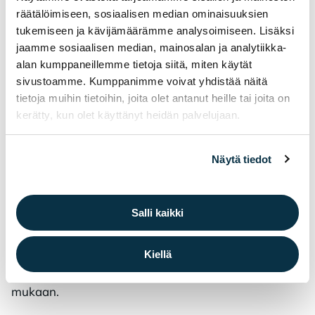
kirjoittamalla lukupäiväkirjaa
räätälöimiseen, sosiaalisen median ominaisuuksien
tukemiseen ja kävijämäärämme analysoimiseen. Lisäksi
Oppilas voi sovitusti lukea myös listan ulkopuolisia
jaamme sosiaalisen median, mainosalan ja analytiikka-
kirjoja tai käyttää e- ja äänikirjoja.
alan kumppaneillemme tietoja siitä, miten käytät
sivustoamme. Kumppanimme voivat yhdistää näitä
Kir­ja­lis­tat ja va­raa­mi­nen
tietoja muihin tietoihin, joita olet antanut heille tai joita on
kerätty, kun olet käyttänyt heidän palvelujaan.
Jokaiselle vuosiluokalle on laadittu oma kirjalista.
Listoista löytyy
suorat linkit Kirkes-Finnaan
, jonka
Näytä tiedot
kautta voi helposti tarkistaa kirjojen saatavuuden ja
tehdä varauksia verkossa.
Salli kaikki
Diplo­min nou­ta­mi­nen
Kiellä
Varsinaiset lukudiplomit
haetaan kirjastosta, kun
lukusuoritukset on todistettu opettajan ohjeiden
mukaan.