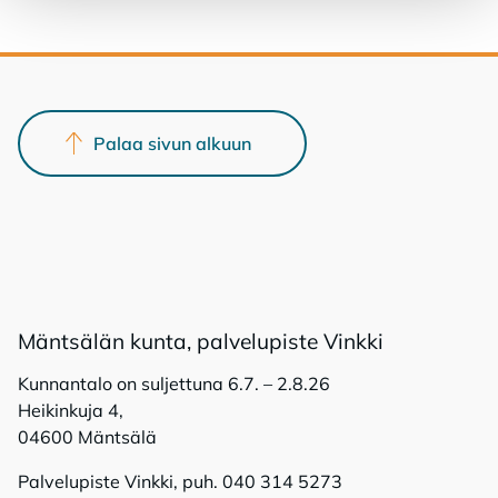
Palaa sivun alkuun
Mänt­sä­län kun­ta, pal­ve­lu­pis­te Vink­ki
Kunnantalo on suljettuna 6.7. – 2.8.26
Heikinkuja 4,
04600 Mäntsälä
Palvelupiste Vinkki, puh. 040 314 5273