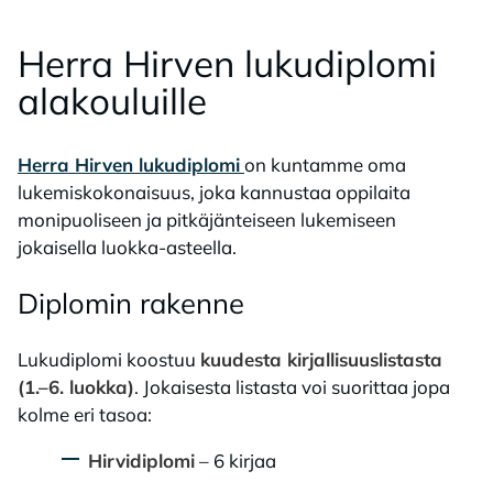
Her­ra Hir­ven lu­ku­diplo­mi
ala­kou­luil­le
Herra Hirven lukudiplomi
on kuntamme oma
lukemiskokonaisuus, joka kannustaa oppilaita
monipuoliseen ja pitkäjänteiseen lukemiseen
jokaisella luokka-asteella.
Diplo­min ra­ken­ne
Lukudiplomi koostuu
kuudesta kirjallisuuslistasta
(1.–6. luokka)
. Jokaisesta listasta voi suorittaa jopa
kolme eri tasoa:
Hirvidiplomi
– 6 kirjaa