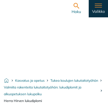
Hyppää sisältöön
Etusivulle
Valikko
Haku
Kasvatus ja opetus
Tukea koulujen lukutaitotyöhön
Etusivu
Valmiita rakenteita lukutaitotyöhön: lukudiplomit ja
alkuopetuksen lukupolku
Herra Hirven lukudiplomi