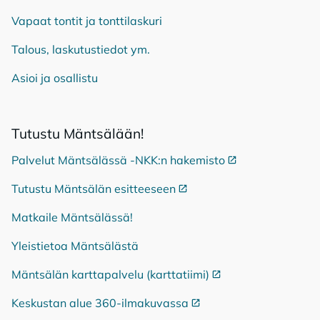
Vapaat tontit ja tonttilaskuri
Talous, laskutustiedot ym.
Asioi ja osallistu
Tu­tus­tu Mänt­sä­lään!
Palvelut Mäntsälässä -NKK:n hakemisto
Ulkoinen linkki
Tutustu Mäntsälän esitteeseen
Ulkoinen linkki
Matkaile Mäntsälässä!
Yleistietoa Mäntsälästä
Mäntsälän karttapalvelu (karttatiimi)
Ulkoinen linkki
Keskustan alue 360-ilmakuvassa
Ulkoinen linkki