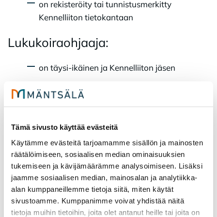
on rekisteröity tai tunnistusmerkitty
Kennelliiton tietokantaan
Lu­ku­koi­raoh­jaa­ja:
on täysi-ikäinen ja Kennelliiton jäsen
suorittaa lukukoirakurssin
toimii vapaaehtoisena sovittujen
periaatteiden mukaisesti
Tämä sivusto käyttää evästeitä
Käytämme evästeitä tarjoamamme sisällön ja mainosten
räätälöimiseen, sosiaalisen median ominaisuuksien
Lu­ku­koi­rat Mänt­sä­län kou­
tukemiseen ja kävijämäärämme analysoimiseen. Lisäksi
luis­sa:
jaamme sosiaalisen median, mainosalan ja analytiikka-
alan kumppaneillemme tietoja siitä, miten käytät
sivustoamme. Kumppanimme voivat yhdistää näitä
Mäntsälän kouluissa kiertävät
tietoja muihin tietoihin, joita olet antanut heille tai joita on