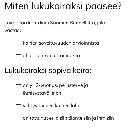
Mi­ten lu­ku­koi­rak­si pää­see?
Toimintaa koordinoi
Suomen Kennelliitto
, joka
vastaa:
koirien soveltuvuuden arvioinnista
ohjaajien kouluttamisesta
Lu­ku­koi­rak­si so­pi­va koi­ra:
on yli 2-vuotias, perusterve ja
ihmisystävällinen
viihtyy toisten koirien lähellä
on tottunut erilaisiin tilanteisiin ja ihmisiin