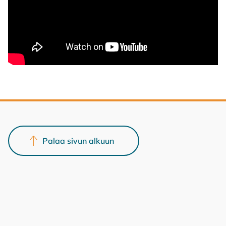
Ole hyvä ja
hyväksy markkinointievästeet
katsoaksesi
videon.
Palaa sivun alkuun