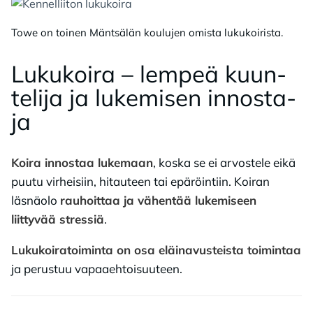
Towe on toinen Mäntsälän koulujen omista lukukoirista.
Lu­ku­koi­ra – lem­peä kuun­
te­li­ja ja lu­ke­mi­sen in­nos­ta­
ja
Koira innostaa lukemaan
, koska se ei arvostele eikä
puutu virheisiin, hitauteen tai epäröintiin. Koiran
läsnäolo
rauhoittaa ja vähentää lukemiseen
liittyvää stressiä
.
Lukukoiratoiminta on osa eläinavusteista toimintaa
ja perustuu vapaaehtoisuuteen.