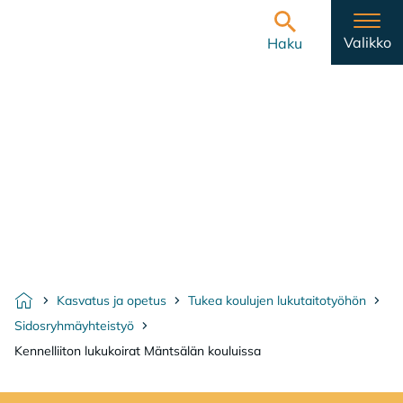
Hyppää sisältöön
Etusivulle
Valikko
Haku
Kasvatus ja opetus
Tukea koulujen lukutaitotyöhön
Etusivu
Sidosryhmäyhteistyö
Kennelliiton lukukoirat Mäntsälän kouluissa