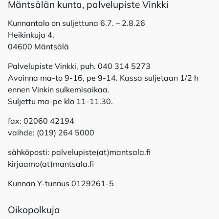
Mänt­sä­län kun­ta, pal­ve­lu­pis­te Vink­ki
Kunnantalo on suljettuna 6.7. – 2.8.26
Heikinkuja 4,
04600 Mäntsälä
Palvelupiste Vinkki, puh. 040 314 5273
Avoinna ma-to 9-16, pe 9-14. Kassa suljetaan 1/2 h
ennen Vinkin sulkemisaikaa.
Suljettu ma-pe klo 11-11.30.
fax: 02060 42194
vaihde: (019) 264 5000
sähköposti: palvelupiste(at)mantsala.fi
kirjaamo(at)mantsala.fi
Kunnan Y-tunnus 0129261-5
Oi­ko­pol­ku­ja