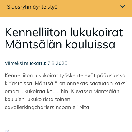
Sidosryhmäyhteistyö
Avaa sivuvalikko
Ken­nel­lii­ton lu­ku­koi­rat
Mänt­sä­län kou­luis­sa
Viimeksi muokattu: 7.8.2025
Kennelliiton lukukoirat työskentelevät pääasiassa
kirjastoissa. Mäntsälä on onnekas saatuaan kaksi
omaa lukukoiraa kouluihin. Kuvassa Mäntsälän
koulujen lukukoirista toinen,
cavalierkingcharlersinspanieli Nita.