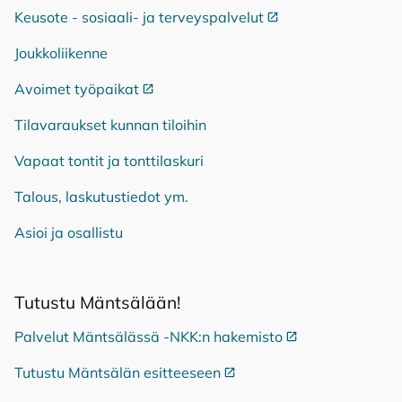
Keusote - sosiaali- ja terveyspalvelut
Ulkoinen linkki
Joukkoliikenne
Avoimet työpaikat
Ulkoinen linkki
Tilavaraukset kunnan tiloihin
Vapaat tontit ja tonttilaskuri
Talous, laskutustiedot ym.
Asioi ja osallistu
Tu­tus­tu Mänt­sä­lään!
Palvelut Mäntsälässä -NKK:n hakemisto
Ulkoinen linkki
Tutustu Mäntsälän esitteeseen
Ulkoinen linkki