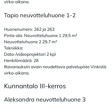
virka-aikana.
Ta­pio neu­vot­te­lu­huo­ne 1-2
Huonenumero: 262 ja 263
Pinta-ala: Neuvotteluhuone 1 29,5 m²
Neuvotteluhuone 2 29,7 m²
Tekniikka:
Data-/videoprojektori 2 kpl
Henkilömäärä: 28
Iltavarauksiin avain noudettava palvelupiste Vinkistä
virka-aikana.
Kun­nan­ta­lo III-ker­ros
Alek­san­dra neu­vot­te­lu­huo­ne 3