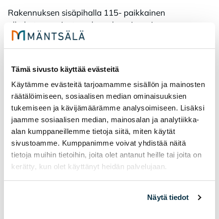
Rakennuksen sisäpihalla 115- paikkainen
ulkokatsomo, josta aukeaa kaunis maisema
kirkonmäelle.
Py­sä­köin­ti
Tämä sivusto käyttää evästeitä
Käytämme evästeitä tarjoamamme sisällön ja mainosten
Autolla saapuville kunnantalon pihalla on 70
räätälöimiseen, sosiaalisen median ominaisuuksien
autopaikkaa ja 2 inva-merkittyä pysäköintipaikkaa.
tukemiseen ja kävijämäärämme analysoimiseen. Lisäksi
jaamme sosiaalisen median, mainosalan ja analytiikka-
Linja-autolla saapuville on oma pysäkki kunnantalon
alan kumppaneillemme tietoja siitä, miten käytät
pääsisäänkäynnin lähellä Lahdentien varrella, johon
sivustoamme. Kumppanimme voivat yhdistää näitä
vierailijat voi jättää. Tämän jälkeen linja-auton voi
tietoja muihin tietoihin, joita olet antanut heille tai joita on
ajaa sille varatulle pysäköintipaikalle kunnantalon
kerätty, kun olet käyttänyt heidän palvelujaan.
toiseen päähän.
Saapumisohje kunnantalolle .pdf
Näytä tiedot