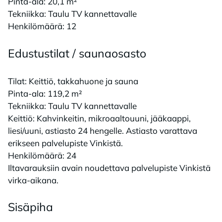
Pinta-ala: 20,1 m²
Tekniikka: Taulu TV kannettavalle
Henkilömäärä: 12
Edus­tus­ti­lat / sau­nao­sas­to
Tilat: Keittiö, takkahuone ja sauna
Pinta-ala: 119,2 m²
Tekniikka: Taulu TV kannettavalle
Keittiö: Kahvinkeitin, mikroaaltouuni, jääkaappi,
liesi/uuni, astiasto 24 hengelle. Astiasto varattava
erikseen palvelupiste Vinkistä.
Henkilömäärä: 24
Iltavarauksiin avain noudettava palvelupiste Vinkistä
virka-aikana.
Si­sä­pi­ha