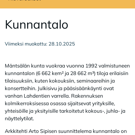
Avaa sivuvalikko
Kun­nan­ta­lo
Viimeksi muokattu: 28.10.2025
Mäntsälän kunta vuokraa vuonna 1992 valmistuneen
kunnantalon (6 662 kem² ja 28 662 m³) tiloja erilaisiin
tilaisuuksiin, kuten kokouksiin, seminaareihin ja
konsertteihin. Julkisivu ja pääsisäänkäynti ovat
vanhan Lahdentien varrella. Rakennuksen
kolmikerroksisessa osassa sijaitsevat yrityksille,
yhteisöille ja yksityisille tarkoitetut kokous-, juhla- ja
näyttelytilat.
Arkkitehti Arto Sipisen suunnittelema kunnantalo on