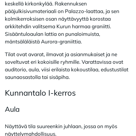
keskellä kirkonkylää. Rakennuksen
pääjulkisivumateriaali on Palazzo-laattaa, ja sen
kolmikerroksisen osan näyttävyyttä korostaa
arkkitehdin valitsema Kurun harmaa graniitti.
Sisääntuloaulan lattia on punaloimuista,
mäntsäläläistä Aurora-graniittia.
Tilat ovat avarat, ilmavat ja asianmukaiset ja ne
soveltuvat eri kokoisille ryhmille. Varattavissa ovat
auditorio, aula, viisi erilaista kokoustilaa, edustustilat
saunaosastolla tai sisäpiha.
Kun­nan­ta­lo I-ker­ros
Aula
Näyttävä tila suureenkin juhlaan, jossa on myös
näyttelymahdollisuus.