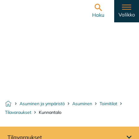
Hyppää sisältöön
Etusivulle
Valikko
Haku
Asuminen ja ympäristö
Asuminen
Toimitilat
Etusivu
Tilavaraukset
Kunnantalo
Tilavaraukset