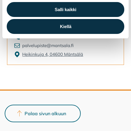
Salli kaikki
Palvelupiste Vinkki
Kiellä
040 314 5273
palvelupiste@mantsala.fi
Heikinkuja 4, 04600 Mäntsälä
Palaa sivun alkuun