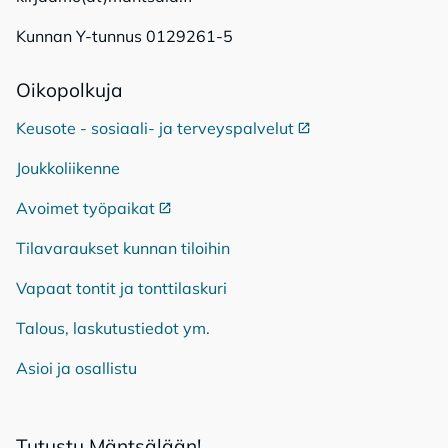
Kunnan Y-tunnus 0129261-5
Oi­ko­pol­ku­ja
Keusote - sosiaali- ja terveyspalvelut
Ulkoinen linkki
Joukkoliikenne
Avoimet työpaikat
Ulkoinen linkki
Tilavaraukset kunnan tiloihin
Vapaat tontit ja tonttilaskuri
Talous, laskutustiedot ym.
Asioi ja osallistu
Tu­tus­tu Mänt­sä­lään!