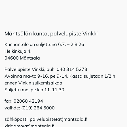
Mänt­sä­län kun­ta, pal­ve­lu­pis­te Vink­ki
Kunnantalo on suljettuna 6.7. – 2.8.26
Heikinkuja 4,
04600 Mäntsälä
Palvelupiste Vinkki, puh. 040 314 5273
Avoinna ma-to 9-16, pe 9-14. Kassa suljetaan 1/2 h
ennen Vinkin sulkemisaikaa.
Suljettu ma-pe klo 11-11.30.
fax: 02060 42194
vaihde: (019) 264 5000
sähköposti: palvelupiste(at)mantsala.fi
kirjaamo(at)mantsala.fi