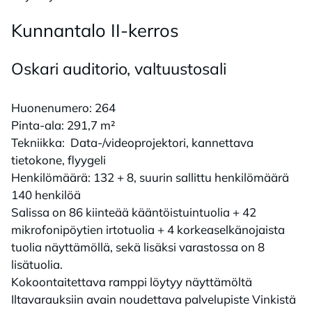
Kun­nan­ta­lo II-ker­ros
Os­ka­ri au­di­to­rio, val­tuus­to­sa­li
Huonenumero: 264
Pinta-ala: 291,7 m²
Tekniikka: Data-/videoprojektori, kannettava
tietokone, flyygeli
Henkilömäärä: 132 + 8, suurin sallittu henkilömäärä
140 henkilöä
Salissa on 86 kiinteää kääntöistuintuolia + 42
mikrofonipöytien irtotuolia + 4 korkeaselkänojaista
tuolia näyttämöllä, sekä lisäksi varastossa on 8
lisätuolia.
Kokoontaitettava ramppi löytyy näyttämöltä
Iltavarauksiin avain noudettava palvelupiste Vinkistä