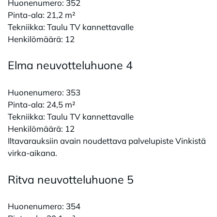
Huonenumero: 352
Pinta-ala: 21,2 m²
Tekniikka: Taulu TV kannettavalle
Henkilömäärä: 12
Elma neu­vot­te­lu­huo­ne 4
Huonenumero: 353
Pinta-ala: 24,5 m²
Tekniikka: Taulu TV kannettavalle
Henkilömäärä: 12
Iltavarauksiin avain noudettava palvelupiste Vinkistä
virka-aikana.
Rit­va neu­vot­te­lu­huo­ne 5
Huonenumero: 354