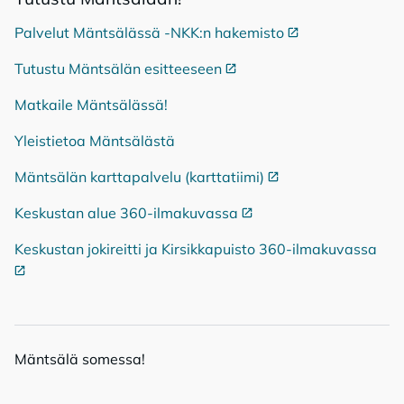
Palvelut Mäntsälässä -NKK:n hakemisto
Ulkoinen linkki
Tutustu Mäntsälän esitteeseen
Ulkoinen linkki
Matkaile Mäntsälässä!
Yleistietoa Mäntsälästä
Mäntsälän karttapalvelu (karttatiimi)
Ulkoinen linkki
Keskustan alue 360-ilmakuvassa
Ulkoinen linkki
Keskustan jokireitti ja Kirsikkapuisto 360-ilmakuvassa
Ulko
Mänt­sä­lä so­mes­sa!
Mäntsälä Facebookissa
Mäntsälä LinkedIn:ssä
Mäntsälä Instassa