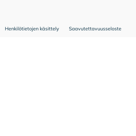
Mäntsälä Facebookissa
Mäntsälä LinkedIn:ssä
Mäntsälä Instassa
Henkilötietojen käsittely
Saavutettavuusseloste