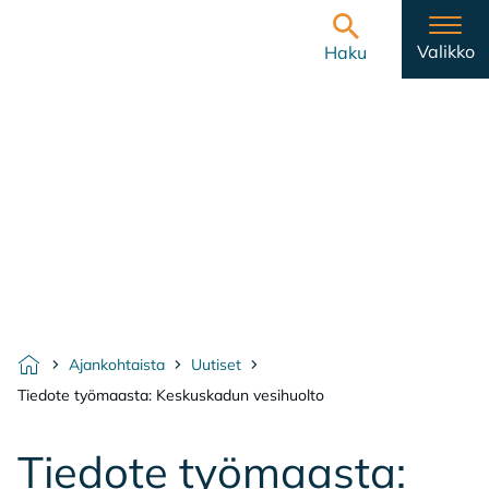
Hyppää sisältöön
Etusivulle
Valikko
Haku
Ajankohtaista
Uutiset
Etusivu
Tiedote työmaasta: Keskuskadun vesihuolto
Tie­do­te työ­maas­ta: