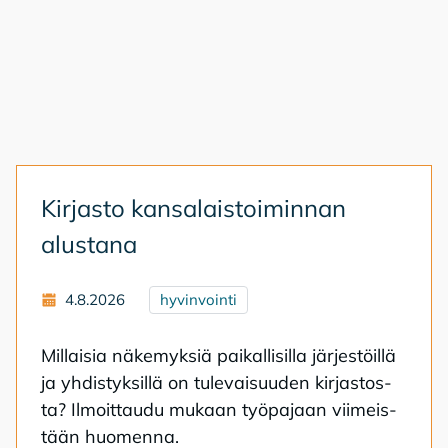
Kir­jas­to kan­sa­lais­toi­min­nan
alus­ta­na
4.8.2026
hyvinvointi
Mil­lai­sia nä­ke­myk­siä pai­kal­li­sil­la jär­jes­töil­lä
ja yh­dis­tyk­sil­lä on tu­le­vai­suu­den kir­jas­tos­
ta? Il­moit­tau­du mu­kaan työ­pa­jaan vii­meis­
tään huo­men­na.