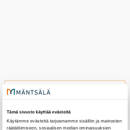
Elä­ke­läis­ten ui­ma­hal­li­kul­je­tuk­set
syk­sy 2026
Tämä sivusto käyttää evästeitä
29.7.2026
liikunta
Liikunta
Käytämme evästeitä tarjoamamme sisällön ja mainosten
räätälöimiseen, sosiaalisen median ominaisuuksien