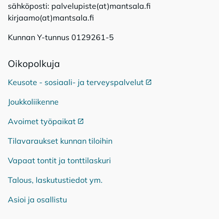
sähköposti: palvelupiste(at)mantsala.fi
kirjaamo(at)mantsala.fi
Kunnan Y-tunnus 0129261-5
Oi­ko­pol­ku­ja
Keusote - sosiaali- ja terveyspalvelut
Ulkoinen linkki
Joukkoliikenne
Avoimet työpaikat
Ulkoinen linkki
Tilavaraukset kunnan tiloihin
Vapaat tontit ja tonttilaskuri
Talous, laskutustiedot ym.
Asioi ja osallistu