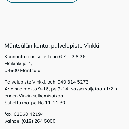
Mänt­sä­län kun­ta, pal­ve­lu­pis­te Vink­ki
Kunnantalo on suljettuna 6.7. – 2.8.26
Heikinkuja 4,
04600 Mäntsälä
Palvelupiste Vinkki, puh. 040 314 5273
Avoinna ma-to 9-16, pe 9-14. Kassa suljetaan 1/2 h
ennen Vinkin sulkemisaikaa.
Suljettu ma-pe klo 11-11.30.
fax: 02060 42194
vaihde: (019) 264 5000