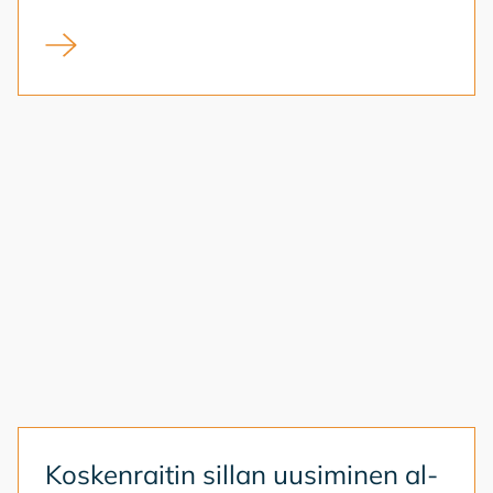
Kirjasto kansalaistoiminnan alustana
Kos­ken­rai­tin sil­lan uusi­mi­nen al­