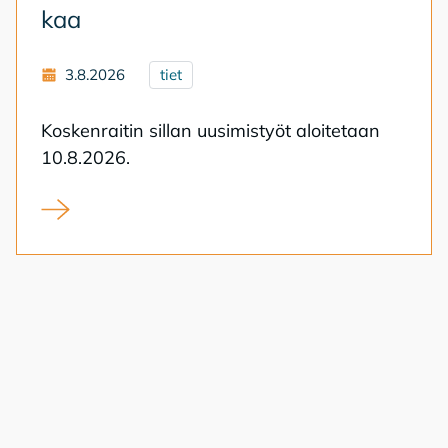
kaa
3.8.2026
tiet
Kos­ken­rai­tin sil­lan uusi­mis­työt aloi­te­taan
10.8.2026.
Koskenraitin sillan uusiminen alkaa