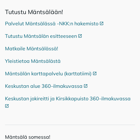
Tu­tus­tu Mänt­sä­lään!
Palvelut Mäntsälässä -NKK:n hakemisto
Ulkoinen linkki
Tutustu Mäntsälän esitteeseen
Ulkoinen linkki
Matkaile Mäntsälässä!
Yleistietoa Mäntsälästä
Mäntsälän karttapalvelu (karttatiimi)
Ulkoinen linkki
Keskustan alue 360-ilmakuvassa
Ulkoinen linkki
Keskustan jokireitti ja Kirsikkapuisto 360-ilmakuvassa
Ulko
Mänt­sä­lä so­mes­sa!