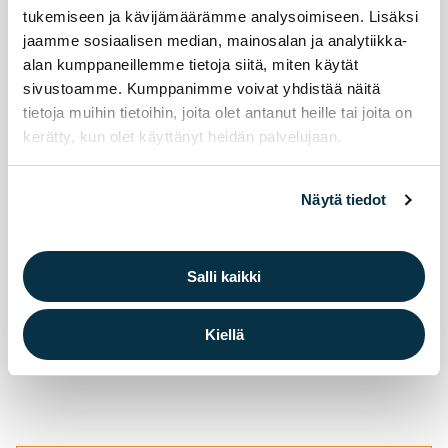
tukemiseen ja kävijämäärämme analysoimiseen. Lisäksi
Elä­ke­läis­ten uin­ti­kul­je­tuk­set jat­ku­vat syys­
jaamme sosiaalisen median, mainosalan ja analytiikka-
kuus­sa. Ter­ve­tu­loa mu­kaan!
alan kumppaneillemme tietoja siitä, miten käytät
sivustoamme. Kumppanimme voivat yhdistää näitä
Eläkeläisten uimahallikuljetukset syksy 2026
tietoja muihin tietoihin, joita olet antanut heille tai joita on
kerätty, kun olet käyttänyt heidän palvelujaan.
Näytä tiedot
Salli kaikki
Kiellä