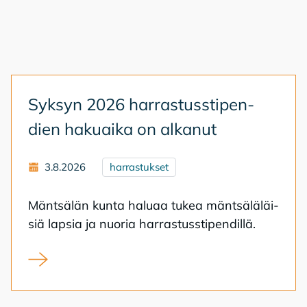
Syk­syn 2026 har­ras­tuss­ti­pen­
dien ha­kuai­ka on al­ka­nut
3.8.2026
harrastukset
Mänt­sä­län kun­ta ha­lu­aa tu­kea mänt­sä­lä­läi­
siä lap­sia ja nuo­ria har­ras­tuss­ti­pen­dil­lä.
Syksyn 2026 harrastusstipendien hakuaika on alkanut