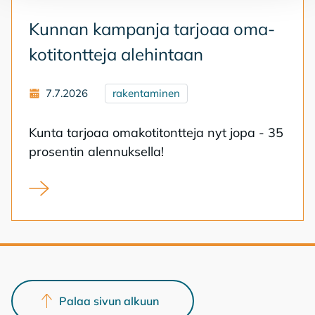
Kun­nan kam­pan­ja tar­jo­aa oma­
ko­ti­tont­te­ja ale­hin­taan
7.7.2026
rakentaminen
Kun­ta tar­jo­aa oma­ko­ti­tont­te­ja nyt jopa - 35
pro­sen­tin alen­nuk­sel­la!
Kunnan kampanja tarjoaa omakotitontteja alehintaan
Palaa sivun alkuun