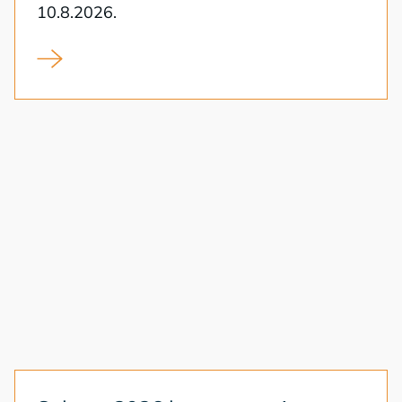
10.8.2026.
Koskenraitin sillan uusiminen alkaa