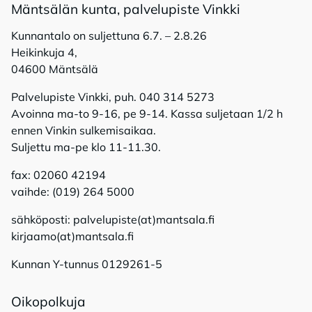
Mänt­sä­län kun­ta, pal­ve­lu­pis­te Vink­ki
Kunnantalo on suljettuna 6.7. – 2.8.26
Heikinkuja 4,
04600 Mäntsälä
Palvelupiste Vinkki, puh. 040 314 5273
Avoinna ma-to 9-16, pe 9-14. Kassa suljetaan 1/2 h
ennen Vinkin sulkemisaikaa.
Suljettu ma-pe klo 11-11.30.
fax: 02060 42194
vaihde: (019) 264 5000
sähköposti: palvelupiste(at)mantsala.fi
kirjaamo(at)mantsala.fi
Kunnan Y-tunnus 0129261-5
Oi­ko­pol­ku­ja