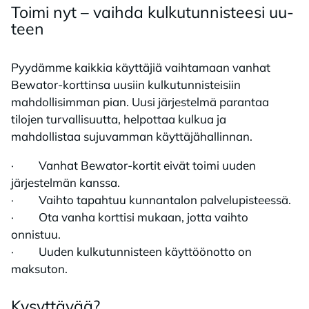
Toi­mi nyt – vaih­da kul­ku­tun­nis­tee­si uu­
teen
Pyydämme kaikkia käyttäjiä vaihtamaan vanhat
Bewator-korttinsa uusiin kulkutunnisteisiin
mahdollisimman pian. Uusi järjestelmä parantaa
tilojen turvallisuutta, helpottaa kulkua ja
mahdollistaa sujuvamman käyttäjähallinnan.
· Vanhat Bewator-kortit eivät toimi uuden
järjestelmän kanssa.
· Vaihto tapahtuu kunnantalon palvelupisteessä.
· Ota vanha korttisi mukaan, jotta vaihto
onnistuu.
· Uuden kulkutunnisteen käyttöönotto on
maksuton.
Ky­syt­tä­vää?