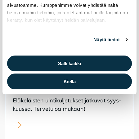
sivustoamme. Kumppanimme voivat yhdistää näitä
tietoja muihin tietoihin, joita olet antanut heille tai joita on
kerätty, kun olet käyttänyt heidän palvelujaan.
Näytä tiedot
Elä­ke­läis­ten ui­ma­hal­li­kul­je­tuk­set
Salli kaikki
syk­sy 2026
Kiellä
29.7.2026
liikunta
Liikunta
Elä­ke­läis­ten uin­ti­kul­je­tuk­set jat­ku­vat syys­
kuus­sa. Ter­ve­tu­loa mu­kaan!
Eläkeläisten uimahallikuljetukset syksy 2026