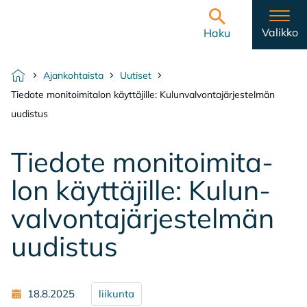
Hyppää sisältöön
Etusivulle
Valikko
Haku
Ajankohtaista
Uutiset
Etusivu
Tiedote monitoimitalon käyttäjille: Kulunvalvontajärjestelmän
uudistus
Tie­do­te mo­ni­toi­mi­ta­
lon käyt­tä­jil­le: Ku­lun­
val­von­ta­jär­jes­tel­män
uu­dis­tus
18.8.2025
liikunta