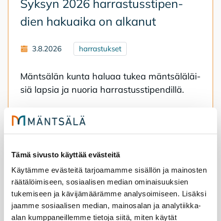
Syk­syn 2026 har­ras­tuss­ti­pen­
dien ha­kuai­ka on al­ka­nut
3.8.2026
harrastukset
Mänt­sä­län kun­ta ha­lu­aa tu­kea mänt­sä­lä­läi­
siä lap­sia ja nuo­ria har­ras­tuss­ti­pen­dil­lä.
Syksyn 2026 harrastusstipendien hakuaika on alkanut
Tämä sivusto käyttää evästeitä
Käytämme evästeitä tarjoamamme sisällön ja mainosten
räätälöimiseen, sosiaalisen median ominaisuuksien
tukemiseen ja kävijämäärämme analysoimiseen. Lisäksi
jaamme sosiaalisen median, mainosalan ja analytiikka-
alan kumppaneillemme tietoja siitä, miten käytät