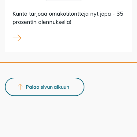
Kun­ta tar­jo­aa oma­ko­ti­tont­te­ja nyt jopa - 35
pro­sen­tin alen­nuk­sel­la!
Kunnan kampanja tarjoaa omakotitontteja alehintaan
Palaa sivun alkuun