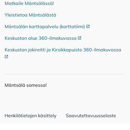
Matkaile Mäntsälässä!
Yleistietoa Mäntsälästä
Mäntsälän karttapalvelu (karttatiimi)
Ulkoinen linkki
Keskustan alue 360-ilmakuvassa
Ulkoinen linkki
Keskustan jokireitti ja Kirsikkapuisto 360-ilmakuvassa
Ulko
Mänt­sä­lä so­mes­sa!
Mäntsälä Facebookissa
Mäntsälä LinkedIn:ssä
Mäntsälä Instassa
Henkilötietojen käsittely
Saavutettavuusseloste