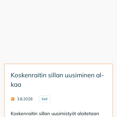
Kos­ken­rai­tin sil­lan uusi­mi­nen al­
kaa
3.8.2026
tiet
Kos­ken­rai­tin sil­lan uusi­mis­työt aloi­te­taan