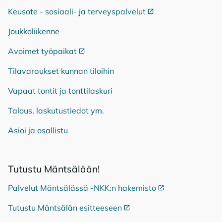
Keusote - sosiaali- ja terveyspalvelut
Ulkoinen linkki
Joukkoliikenne
Avoimet työpaikat
Ulkoinen linkki
Tilavaraukset kunnan tiloihin
Vapaat tontit ja tonttilaskuri
Talous, laskutustiedot ym.
Asioi ja osallistu
Tu­tus­tu Mänt­sä­lään!
Palvelut Mäntsälässä -NKK:n hakemisto
Ulkoinen linkki
Tutustu Mäntsälän esitteeseen
Ulkoinen linkki