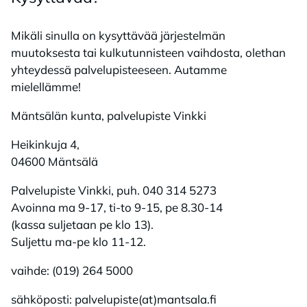
Mikäli sinulla on kysyttävää järjestelmän
muutoksesta tai kulkutunnisteen vaihdosta, olethan
yhteydessä palvelupisteeseen. Autamme
mielellämme!
Mänt­sä­län kun­ta, pal­ve­lu­pis­te Vink­ki
Heikinkuja 4,
04600 Mäntsälä
Palvelupiste Vinkki, puh. 040 314 5273
Avoinna ma 9-17, ti-to 9-15, pe 8.30-14
(kassa suljetaan pe klo 13).
Suljettu ma-pe klo 11-12.
vaihde: (019) 264 5000
sähköposti: palvelupiste(at)mantsala.fi