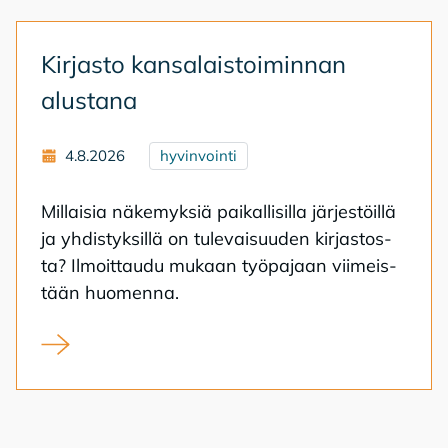
Kir­jas­to kan­sa­lais­toi­min­nan
alus­ta­na
4.8.2026
hyvinvointi
Mil­lai­sia nä­ke­myk­siä pai­kal­li­sil­la jär­jes­töil­lä
ja yh­dis­tyk­sil­lä on tu­le­vai­suu­den kir­jas­tos­
ta? Il­moit­tau­du mu­kaan työ­pa­jaan vii­meis­
tään huo­men­na.
Kirjasto kansalaistoiminnan alustana