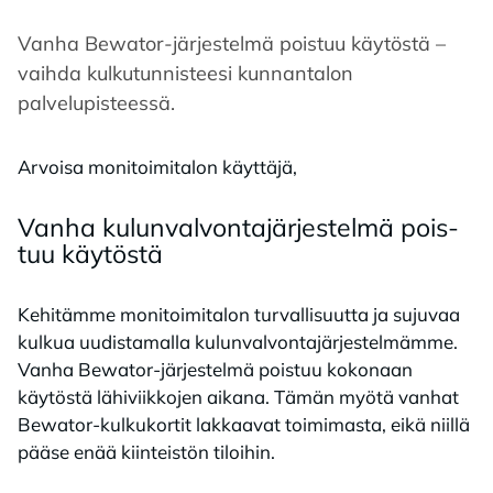
Vanha Bewator-järjestelmä poistuu käytöstä –
vaihda kulkutunnisteesi kunnantalon
palvelupisteessä.
Arvoisa monitoimitalon käyttäjä,
Van­ha ku­lun­val­von­ta­jär­jes­tel­mä pois­
tuu käy­tös­tä
Kehitämme monitoimitalon turvallisuutta ja sujuvaa
kulkua uudistamalla kulunvalvontajärjestelmämme.
Vanha Bewator-järjestelmä poistuu kokonaan
käytöstä lähiviikkojen aikana. Tämän myötä vanhat
Bewator-kulkukortit lakkaavat toimimasta, eikä niillä
pääse enää kiinteistön tiloihin.