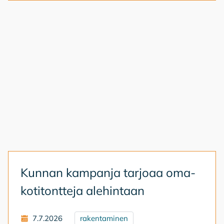
Kun­nan kam­pan­ja tar­jo­aa oma­
ko­ti­tont­te­ja ale­hin­taan
7.7.2026
rakentaminen