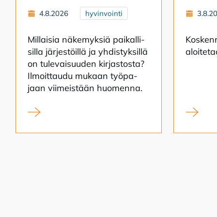
4.8.2026
hyvinvointi
3.8.2
Mil­lai­sia nä­ke­myk­siä pai­kal­li­
Kos­ken­r
sil­la jär­jes­töil­lä ja yh­dis­tyk­sil­lä
aloi­te­
on tu­le­vai­suu­den kir­jas­tos­ta?
Il­moit­tau­du mu­kaan työ­pa­
jaan vii­meis­tään huo­men­na.
Kirjasto kansalaistoiminnan alustana
Koskenra