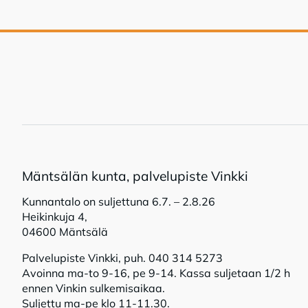
Mänt­sä­län kun­ta, pal­ve­lu­pis­te Vink­ki
Kunnantalo on suljettuna 6.7. – 2.8.26
Heikinkuja 4,
04600 Mäntsälä
Palvelupiste Vinkki, puh. 040 314 5273
Avoinna ma-to 9-16, pe 9-14. Kassa suljetaan 1/2 h
ennen Vinkin sulkemisaikaa.
Suljettu ma-pe klo 11-11.30.