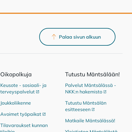
Palaa sivun alkuun
Oi­ko­pol­ku­ja
Tu­tus­tu Mänt­sä­lään!
Keusote - sosiaali- ja
Palvelut Mäntsälässä -
terveyspalvelut
Ulkoinen linkki
NKK:n hakemisto
Ulkoinen link
Joukkoliikenne
Tutustu Mäntsälän
esitteeseen
Ulkoinen linkki
Avoimet työpaikat
Ulkoinen linkki
Matkaile Mäntsälässä!
Tilavaraukset kunnan
tiloihin
Yleistietoa Mäntsälästä