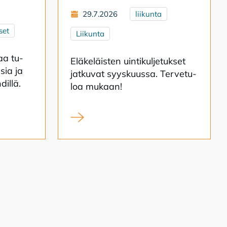
29.7.2026
liikunta
set
Liikunta
­aa tu­
Elä­ke­läis­ten uin­ti­kul­je­tuk­set
­sia ja
jat­ku­vat syys­kuus­sa. Ter­ve­tu­
dil­lä.
loa mu­kaan!
ipendien hakuaika on alkanut
Eläkeläisten uimahallikuljetukset syksy 