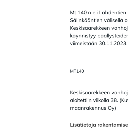
Mt 140:n eli Lahdentien
Sälinkääntien välisellä o
Keskisaarekkeen vanhoje
käynnistyy päällysteiden
viimeistään 30.11.2023.
MT140
Keskisaarekkeen vanhoj
aloitettiin viikolla 38. (K
maanrakennus Oy)
Lisätietoja rakentamis