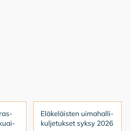
ras­
Elä­ke­läis­ten ui­ma­hal­li­
­kuai­
kul­je­tuk­set syk­sy 2026