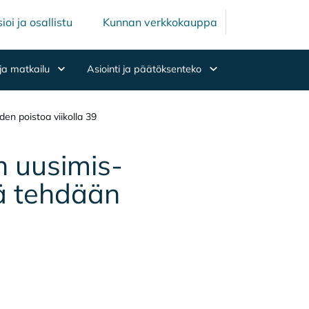
Mäntsälän ku
Mäntsälä
ioi ja osallistu
Kunnan verkkokauppa
ja matkailu
Asiointi ja päätöksenteko
den poistoa viikolla 39
n uusi­mis­
­lä teh­dään