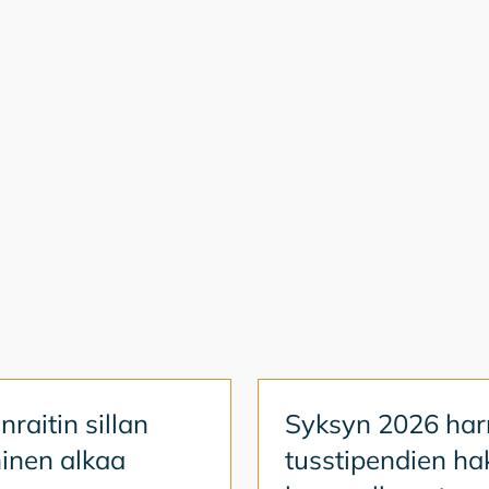
­rai­tin sil­lan
Syk­syn 2026 har­
i­nen al­kaa
tuss­ti­pen­dien ha