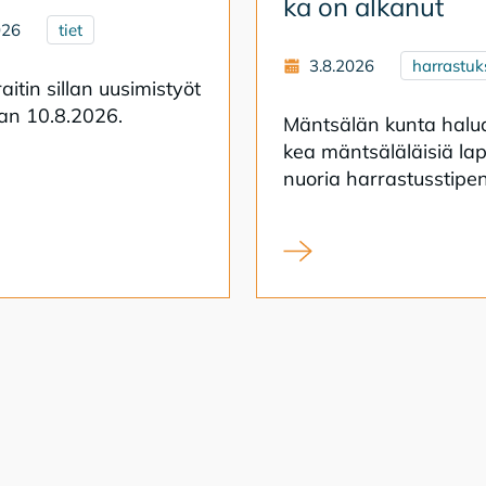
ka on al­ka­nut
026
tiet
3.8.2026
harrastuk
ai­tin sil­lan uusi­mis­työt
taan 10.8.2026.
Mänt­sä­län kun­ta ha­lu
kea mänt­sä­lä­läi­siä lap
nuo­ria har­ras­tuss­ti­pen­
itin sillan uusiminen alkaa
Syksyn 2026 harrastusst