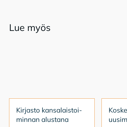
Lue myös
Kir­jas­to kan­sa­lais­toi­
Kos­ken
min­nan alus­ta­na
uusi­m