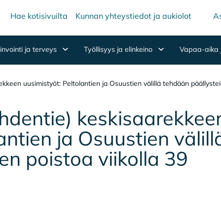
Hae kotisivuilta
Kunnan yhteystiedot ja aukiolot
As
nvointi ja terveys
Työllisyys ja elinkeino
Vapaa-aika 
kkeen uusimistyöt: Peltolantien ja Osuustien välillä tehdään päällystei
den­tie) kes­ki­saa­rek­kee
lan­tien ja Osuus­tien vä­lil
den pois­toa vii­kol­la 39