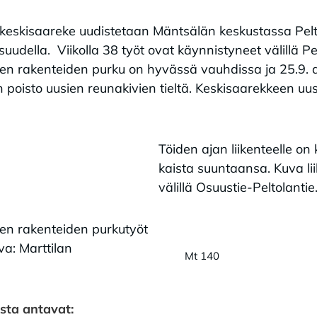
 keskisaareke uudistetaan Mäntsälän keskustassa Pelt
suudella. Viikolla 38 työt ovat käynnistyneet välillä Pe
n rakenteiden purku on hyvässä vauhdissa ja 25.9. al
 poisto uusien reunakivien tieltä. Keskisaarekkeen uu
Töiden ajan liikenteelle on
kaista suuntaansa. Kuva lii
välillä Osuustie-Peltolanti
en rakenteiden purkutyöt
uva: Marttilan
Mt 140
esta antavat: