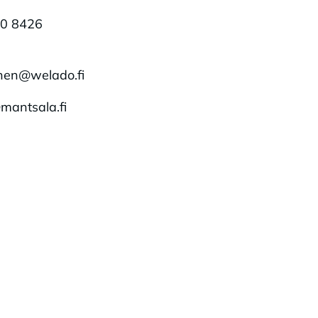
90 8426
inen@welado.fi
@mantsala.fi