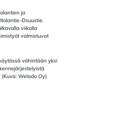
olantien ja
ltolantie-Osuustie.
kavalla viikolla
simistyöt valmistuvat
 käytössä vähintään yksi
kennejärjestelyistä
e. (Kuva: Welado Oy)