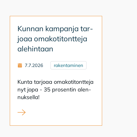
Kun­nan kam­pan­ja tar­
jo­aa oma­ko­ti­tont­te­ja
ale­hin­taan
7.7.2026
rakentaminen
Kun­ta tar­jo­aa oma­ko­ti­tont­te­ja
nyt jopa - 35 pro­sen­tin alen­
nuk­sel­la!
Kunnan kampanja tarjoaa omakotitontteja alehinta