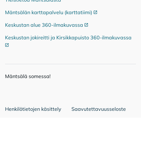
Mäntsälän karttapalvelu (karttatiimi)
Ulkoinen linkki
Keskustan alue 360-ilmakuvassa
Ulkoinen linkki
Keskustan jokireitti ja Kirsikkapuisto 360-ilmakuvassa
Ulko
Mänt­sä­lä so­mes­sa!
Mäntsälä Facebookissa
Mäntsälä LinkedIn:ssä
Mäntsälä Instassa
Henkilötietojen käsittely
Saavutettavuusseloste