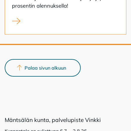
pro­sen­tin alen­nuk­sel­la!
Kunnan kampanja tarjoaa omakotitontteja alehintaan
Palaa sivun alkuun
Mänt­sä­län kun­ta, pal­ve­lu­pis­te Vink­ki
Kunnantalo on suljettuna 6.7. – 2.8.26