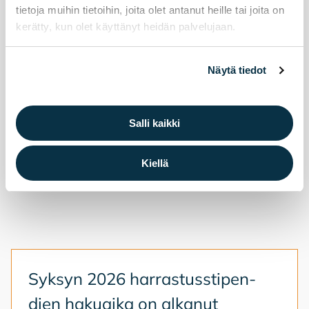
Koskenraitin sillan uusiminen alkaa
tietoja muihin tietoihin, joita olet antanut heille tai joita on
kerätty, kun olet käyttänyt heidän palvelujaan.
Näytä tiedot
Salli kaikki
Kiellä
Syk­syn 2026 har­ras­tuss­ti­pen­
dien ha­kuai­ka on al­ka­nut