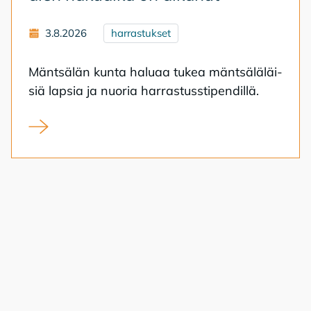
3.8.2026
harrastukset
Mänt­sä­län kun­ta ha­lu­aa tu­kea mänt­sä­lä­läi­
siä lap­sia ja nuo­ria har­ras­tuss­ti­pen­dil­lä.
Syksyn 2026 harrastusstipendien hakuaika on alkanut