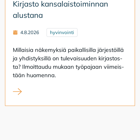
Kir­jas­to kan­sa­lais­toi­min­nan
alus­ta­na
4.8.2026
hyvinvointi
Mil­lai­sia nä­ke­myk­siä pai­kal­li­sil­la jär­jes­töil­lä
ja yh­dis­tyk­sil­lä on tu­le­vai­suu­den kir­jas­tos­
ta? Il­moit­tau­du mu­kaan työ­pa­jaan vii­meis­
tään huo­men­na.
Kirjasto kansalaistoiminnan alustana