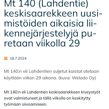
Mt 140 (Lah­den­tie)
kes­ki­saa­rek­keen uusi­
mis­töi­den ai­kai­sia lii­
ken­ne­jär­jes­te­ly­jä pu­
re­taan vii­kol­la 29
18.7.2024
Mt 140:n eli Lahdentien suljetut kaistat otetaan
käyttöön viikon 29 aikana. (kuva: Welado Oy)
Mt 140:n eli Lahdentien keskisaarekkeen kiveystyöt
ovat valmistuneet ja tällä viikolla on keskitytty
työmaan siivoamiseen.