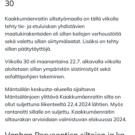
30
Kaakkumäenraitin siltatyömaalla on tällä viikolla
tehty tie- ja etuluiskan yhdistävien
maatukirakenteiden eli sillan keilojen verhoustöitä
sekä valettu sillan siirtymälaatat. Lisäksi on tehty
sillan päätytäyttöjä.
Viikolla 30 eli maanantaina 22.7. alkavalla viikolla
aloitetaan sillan ympäristön siistimistyöt sekä
asfalttipohjien tekeminen.
Mäntsälän keskusta-alueella sijaitseva
Mäntsälänjoen ylittävä Kaakkumäenraitin silta on
ollut suljettuna liikenteeltä 22.4.2024 lähtien. Myös
rantareitti sillalle on suljettu. Kaakkumäenraitin
siltaurakan arvioidaan valmistuvan elokuussa 2024.
Van­han Por­voon­tien sil­to­jen ja ka­