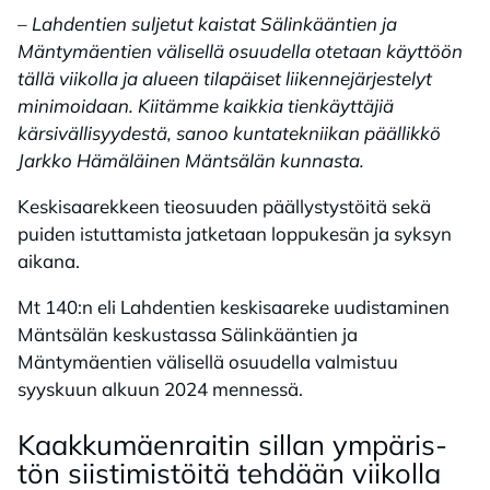
– Lahdentien suljetut kaistat Sälinkääntien ja
Mäntymäentien välisellä osuudella otetaan käyttöön
tällä viikolla ja alueen tilapäiset liikennejärjestelyt
minimoidaan. Kiitämme kaikkia tienkäyttäjiä
kärsivällisyydestä, sanoo kuntatekniikan päällikkö
Jarkko Hämäläinen Mäntsälän kunnasta.
Keskisaarekkeen tieosuuden päällystystöitä sekä
puiden istuttamista jatketaan loppukesän ja syksyn
aikana.
Mt 140:n eli Lahdentien keskisaareke uudistaminen
Mäntsälän keskustassa Sälinkääntien ja
Mäntymäentien välisellä osuudella valmistuu
syyskuun alkuun 2024 mennessä.
Kaak­ku­mäen­rai­tin sil­lan ym­pä­ris­
tön siis­ti­mis­töi­tä teh­dään vii­kol­la