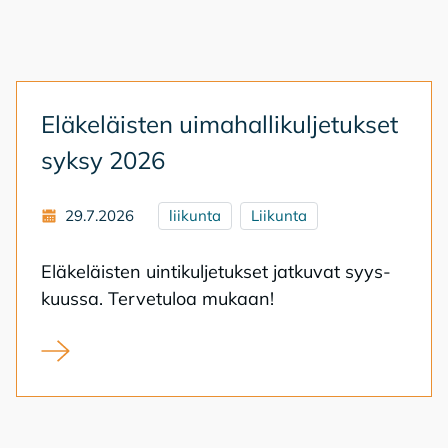
Elä­ke­läis­ten ui­ma­hal­li­kul­je­tuk­set
syk­sy 2026
29.7.2026
liikunta
Liikunta
Elä­ke­läis­ten uin­ti­kul­je­tuk­set jat­ku­vat syys­
kuus­sa. Ter­ve­tu­loa mu­kaan!
Eläkeläisten uimahallikuljetukset syksy 2026