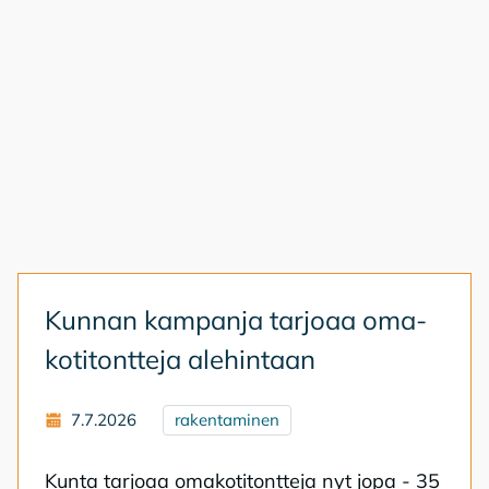
Kun­nan kam­pan­ja tar­jo­aa oma­
ko­ti­tont­te­ja ale­hin­taan
7.7.2026
rakentaminen
Kun­ta tar­jo­aa oma­ko­ti­tont­te­ja nyt jopa - 35