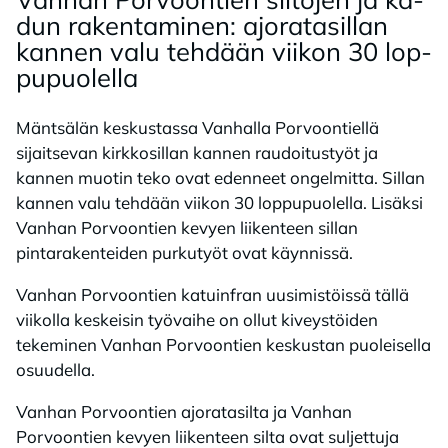
dun ra­ken­ta­mi­nen: ajo­ra­ta­sil­lan
kan­nen valu teh­dään vii­kon 30 lop­
pu­puo­lel­la
Mäntsälän keskustassa Vanhalla Porvoontiellä
sijaitsevan kirkkosillan kannen raudoitustyöt ja
kannen muotin teko ovat edenneet ongelmitta. Sillan
kannen valu tehdään viikon 30 loppupuolella. Lisäksi
Vanhan Porvoontien kevyen liikenteen sillan
pintarakenteiden purkutyöt ovat käynnissä.
Vanhan Porvoontien katuinfran uusimistöissä tällä
viikolla keskeisin työvaihe on ollut kiveystöiden
tekeminen Vanhan Porvoontien keskustan puoleisella
osuudella.
Vanhan Porvoontien ajoratasilta ja Vanhan
Porvoontien kevyen liikenteen silta ovat suljettuja