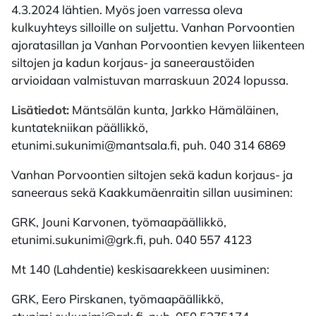
4.3.2024 lähtien. Myös joen varressa oleva
kulkuyhteys silloille on suljettu. Vanhan Porvoontien
ajoratasillan ja Vanhan Porvoontien kevyen liikenteen
siltojen ja kadun korjaus- ja saneeraustöiden
arvioidaan valmistuvan marraskuun 2024 lopussa.
Lisätiedot:
Mäntsälän kunta, Jarkko Hämäläinen,
kuntatekniikan päällikkö,
etunimi.sukunimi@mantsala.fi, puh. 040 314 6869
Vanhan Porvoontien siltojen sekä kadun korjaus- ja
saneeraus sekä Kaakkumäenraitin sillan uusiminen:
GRK, Jouni Karvonen, työmaapäällikkö,
etunimi.sukunimi@grk.fi, puh. 040 557 4123
Mt 140 (Lahdentie) keskisaarekkeen uusiminen:
GRK, Eero Pirskanen, työmaapäällikkö,