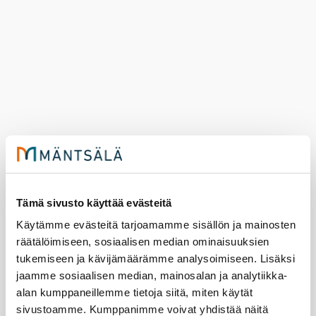
Kos­ken­rai­tin sil­lan uusi­mi­nen al­
kaa
Tämä sivusto käyttää evästeitä
Käytämme evästeitä tarjoamamme sisällön ja mainosten
3.8.2026
tiet
räätälöimiseen, sosiaalisen median ominaisuuksien
tukemiseen ja kävijämäärämme analysoimiseen. Lisäksi
Kos­ken­rai­tin sil­lan uusi­mis­työt aloi­te­taan
jaamme sosiaalisen median, mainosalan ja analytiikka-
10.8.2026.
alan kumppaneillemme tietoja siitä, miten käytät
sivustoamme. Kumppanimme voivat yhdistää näitä