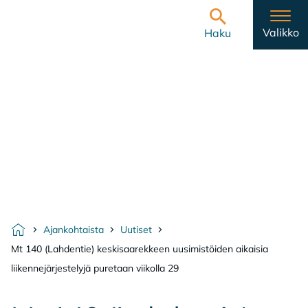
Hyppää sisältöön
Etusivulle
Valikko
Haku
Ajankohtaista
Uutiset
Etusivu
Mt 140 (Lahdentie) keskisaarekkeen uusimistöiden aikaisia
liikennejärjestelyjä puretaan viikolla 29