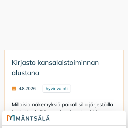
Kir­jas­to kan­sa­lais­toi­min­nan
alus­ta­na
4.8.2026
hyvinvointi
Mil­lai­sia nä­ke­myk­siä pai­kal­li­sil­la jär­jes­töil­lä
ja yh­dis­tyk­sil­lä on tu­le­vai­suu­den kir­jas­tos­
ta? Il­moit­tau­du mu­kaan työ­pa­jaan vii­meis­
tään huo­men­na.