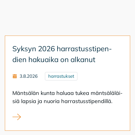
Syk­syn 2026 har­ras­tuss­ti­pen­
dien ha­kuai­ka on al­ka­nut
3.8.2026
harrastukset
Mänt­sä­län kun­ta ha­lu­aa tu­kea mänt­sä­lä­läi­
siä lap­sia ja nuo­ria har­ras­tuss­ti­pen­dil­lä.
Syksyn 2026 harrastusstipendien hakuaika on alkanut