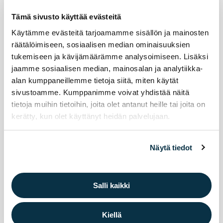
Tämä sivusto käyttää evästeitä
Kirjasto kansalaistoiminnan alustana
Käytämme evästeitä tarjoamamme sisällön ja mainosten
räätälöimiseen, sosiaalisen median ominaisuuksien
tukemiseen ja kävijämäärämme analysoimiseen. Lisäksi
jaamme sosiaalisen median, mainosalan ja analytiikka-
alan kumppaneillemme tietoja siitä, miten käytät
sivustoamme. Kumppanimme voivat yhdistää näitä
tietoja muihin tietoihin, joita olet antanut heille tai joita on
kerätty, kun olet käyttänyt heidän palvelujaan.
Näytä tiedot
Salli kaikki
Kiellä
Kos­ken­rai­tin sil­lan uusi­mi­nen al­