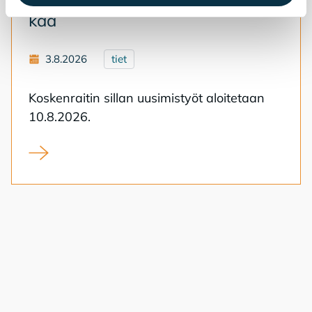
kaa
3.8.2026
tiet
Kos­ken­rai­tin sil­lan uusi­mis­työt aloi­te­taan
10.8.2026.
Koskenraitin sillan uusiminen alkaa