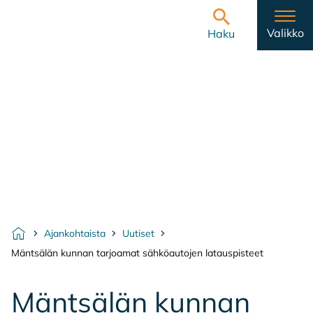
Hyppää sisältöön
Etusivulle
Valikko
Haku
Ajankohtaista
Uutiset
Etusivu
Mäntsälän kunnan tarjoamat sähköautojen latauspisteet
Mänt­sä­län kun­nan