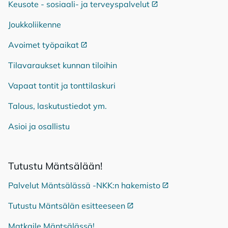
Keusote - sosiaali- ja terveyspalvelut
Ulkoinen linkki
Joukkoliikenne
Avoimet työpaikat
Ulkoinen linkki
Tilavaraukset kunnan tiloihin
Vapaat tontit ja tonttilaskuri
Talous, laskutustiedot ym.
Asioi ja osallistu
Tu­tus­tu Mänt­sä­lään!
Palvelut Mäntsälässä -NKK:n hakemisto
Ulkoinen linkki
Tutustu Mäntsälän esitteeseen
Ulkoinen linkki
Matkaile Mäntsälässä!