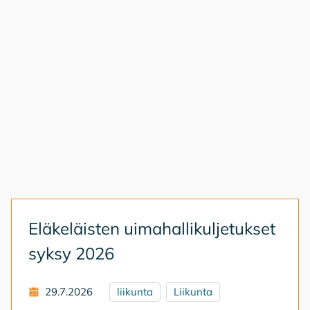
Elä­ke­läis­ten ui­ma­hal­li­kul­je­tuk­set
syk­sy 2026
29.7.2026
liikunta
Liikunta