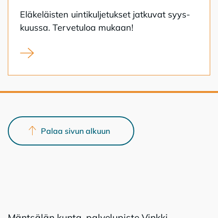
Elä­ke­läis­ten uin­ti­kul­je­tuk­set jat­ku­vat syys­
kuus­sa. Ter­ve­tu­loa mu­kaan!
Eläkeläisten uimahallikuljetukset syksy 2026
Palaa sivun alkuun
Mänt­sä­län kun­ta, pal­ve­lu­pis­te Vink­ki