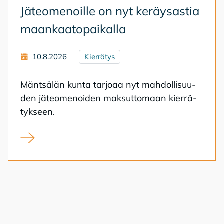
Jä­teo­me­noil­le on nyt ke­räy­sas­tia
maan­kaa­to­pai­kal­la
10.8.2026
Kierrätys
Mänt­sä­län kun­ta tar­jo­aa nyt mah­dol­li­suu­
den jä­teo­me­noi­den mak­sut­to­maan kier­rä­
tyk­seen.
Jäteomenoille on nyt keräysastia maankaatopaikalla