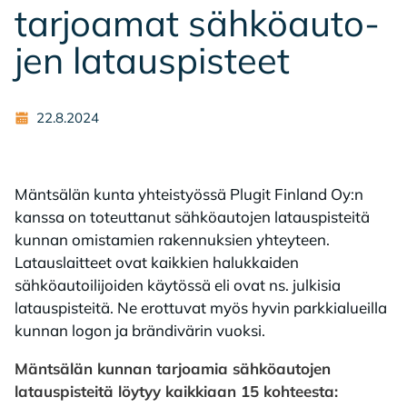
tar­joa­mat säh­kö­au­to­
jen la­taus­pis­teet
22.8.2024
Mäntsälän kunta yhteistyössä Plugit Finland Oy:n
kanssa on toteuttanut sähköautojen latauspisteitä
kunnan omistamien rakennuksien yhteyteen.
Latauslaitteet ovat kaikkien halukkaiden
sähköautoilijoiden käytössä eli ovat ns. julkisia
latauspisteitä. Ne erottuvat myös hyvin parkkialueilla
kunnan logon ja brändivärin vuoksi.
Mäntsälän kunnan tarjoamia sähköautojen
latauspisteitä löytyy kaikkiaan 15 kohteesta: