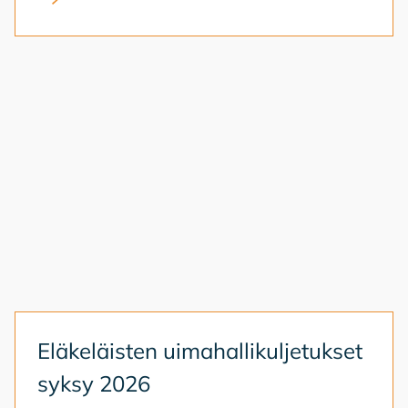
Elä­ke­läis­ten ui­ma­hal­li­kul­je­tuk­set
syk­sy 2026