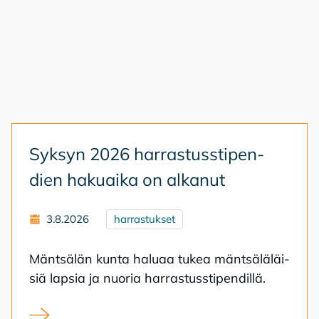
Syk­syn 2026 har­ras­tuss­ti­pen­
dien ha­kuai­ka on al­ka­nut
3.8.2026
harrastukset
Mänt­sä­län kun­ta ha­lu­aa tu­kea mänt­sä­lä­läi­
siä lap­sia ja nuo­ria har­ras­tuss­ti­pen­dil­lä.
Syksyn 2026 harrastusstipendien hakuaika on alkanut