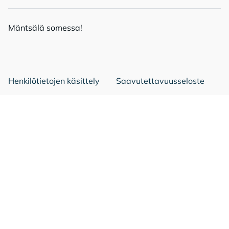
Mänt­sä­lä so­mes­sa!
Mäntsälä Facebookissa
Mäntsälä LinkedIn:ssä
Mäntsälä Instassa
Henkilötietojen käsittely
Saavutettavuusseloste