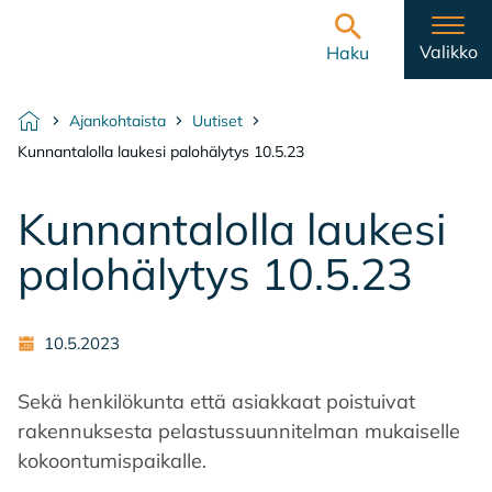
Hyppää sisältöön
Etusivulle
Valikko
Haku
Ajankohtaista
Uutiset
Etusivu
Kunnantalolla laukesi palohälytys 10.5.23
Kun­nan­ta­lol­la lau­ke­si
pa­lo­hä­ly­tys 10.5.23
10.5.2023
Sekä henkilökunta että asiakkaat poistuivat
rakennuksesta pelastussuunnitelman mukaiselle
kokoontumispaikalle.