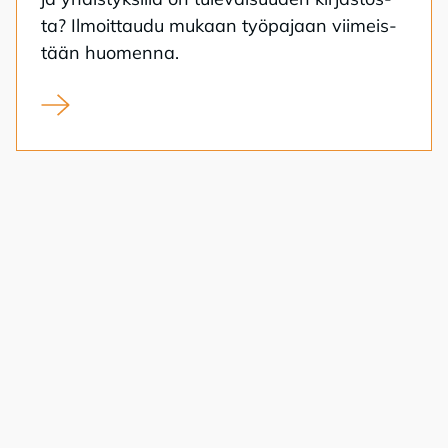
ta? Il­moit­tau­du mu­kaan työ­pa­jaan vii­meis­
tään huo­men­na.
Kirjasto kansalaistoiminnan alustana