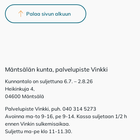
Palaa sivun alkuun
Mänt­sä­län kun­ta, pal­ve­lu­pis­te Vink­ki
Kunnantalo on suljettuna 6.7. – 2.8.26
Heikinkuja 4,
04600 Mäntsälä
Palvelupiste Vinkki, puh. 040 314 5273
Avoinna ma-to 9-16, pe 9-14. Kassa suljetaan 1/2 h
ennen Vinkin sulkemisaikaa.
Suljettu ma-pe klo 11-11.30.