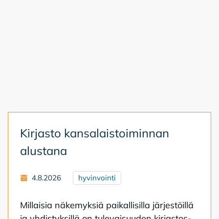
Kir­jas­to kan­sa­lais­toi­min­nan
alus­ta­na
4.8.2026
hyvinvointi
Mil­lai­sia nä­ke­myk­siä pai­kal­li­sil­la jär­jes­töil­lä
ja yh­dis­tyk­sil­lä on tu­le­vai­suu­den kir­jas­tos­