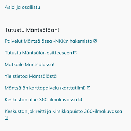
Asioi ja osallistu
Tu­tus­tu Mänt­sä­lään!
Palvelut Mäntsälässä -NKK:n hakemisto
Ulkoinen linkki
Tutustu Mäntsälän esitteeseen
Ulkoinen linkki
Matkaile Mäntsälässä!
Yleistietoa Mäntsälästä
Mäntsälän karttapalvelu (karttatiimi)
Ulkoinen linkki
Keskustan alue 360-ilmakuvassa
Ulkoinen linkki
Keskustan jokireitti ja Kirsikkapuisto 360-ilmakuvassa
Ulko