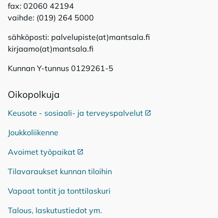
fax: 02060 42194
vaihde: (019) 264 5000
sähköposti: palvelupiste(at)mantsala.fi
kirjaamo(at)mantsala.fi
Kunnan Y-tunnus 0129261-5
Oi­ko­pol­ku­ja
Keusote - sosiaali- ja terveyspalvelut
Ulkoinen linkki
Joukkoliikenne
Avoimet työpaikat
Ulkoinen linkki
Tilavaraukset kunnan tiloihin
Vapaat tontit ja tonttilaskuri
Talous, laskutustiedot ym.