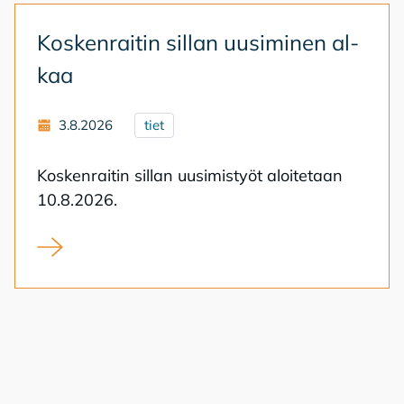
Kos­ken­rai­tin sil­lan uusi­mi­nen al­
kaa
3.8.2026
tiet
Kos­ken­rai­tin sil­lan uusi­mis­työt aloi­te­taan
10.8.2026.
Koskenraitin sillan uusiminen alkaa