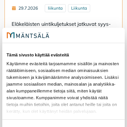
29.7.2026
liikunta
Liikunta
Elä­ke­läis­ten uin­ti­kul­je­tuk­set jat­ku­vat syys­
kuus­sa. Ter­ve­tu­loa mu­kaan!
Eläkeläisten uimahallikuljetukset syksy 2026
Tämä sivusto käyttää evästeitä
Käytämme evästeitä tarjoamamme sisällön ja mainosten
räätälöimiseen, sosiaalisen median ominaisuuksien
tukemiseen ja kävijämäärämme analysoimiseen. Lisäksi
jaamme sosiaalisen median, mainosalan ja analytiikka-
alan kumppaneillemme tietoja siitä, miten käytät
sivustoamme. Kumppanimme voivat yhdistää näitä
tietoja muihin tietoihin, joita olet antanut heille tai joita on
kerätty, kun olet käyttänyt heidän palvelujaan.