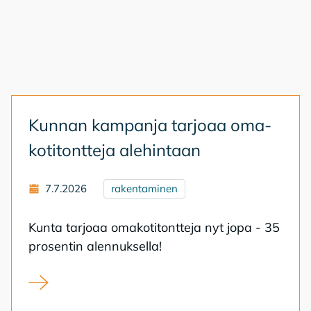
Kun­nan kam­pan­ja tar­jo­aa oma­
ko­ti­tont­te­ja ale­hin­taan
7.7.2026
rakentaminen
Kun­ta tar­jo­aa oma­ko­ti­tont­te­ja nyt jopa - 35
pro­sen­tin alen­nuk­sel­la!
Kunnan kampanja tarjoaa omakotitontteja alehintaan