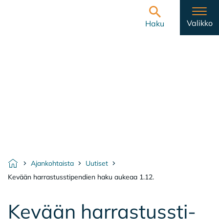
Hyppää sisältöön
Etusivulle
Valikko
Haku
Ajankohtaista
Uutiset
Etusivu
Kevään harrastusstipendien haku aukeaa 1.12.
Ke­vään har­ras­tuss­ti­