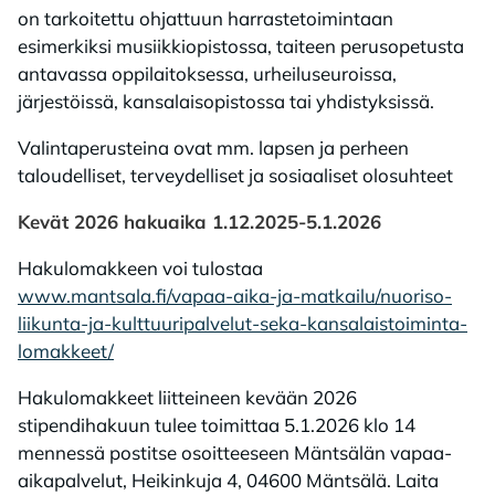
on tarkoitettu ohjattuun harrastetoimintaan
esimerkiksi musiikkiopistossa, taiteen perusopetusta
antavassa oppilaitoksessa, urheiluseuroissa,
järjestöissä, kansalaisopistossa tai yhdistyksissä.
Valintaperusteina ovat mm. lapsen ja perheen
taloudelliset, terveydelliset ja sosiaaliset olosuhteet
Kevät 2026 hakuaika 1.12.2025-5.1.2026
Hakulomakkeen voi tulostaa
www.mantsala.fi/vapaa-aika-ja-matkailu/nuoriso-
liikunta-ja-kulttuuripalvelut-seka-kansalaistoiminta-
lomakkeet/
Hakulomakkeet liitteineen kevään 2026
stipendihakuun tulee toimittaa 5.1.2026 klo 14
mennessä postitse osoitteeseen Mäntsälän vapaa-
aikapalvelut, Heikinkuja 4, 04600 Mäntsälä. Laita