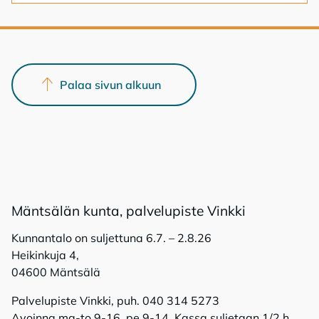
Palaa sivun alkuun
Mänt­sä­län kun­ta, pal­ve­lu­pis­te Vink­ki
Kunnantalo on suljettuna 6.7. – 2.8.26
Heikinkuja 4,
04600 Mäntsälä
Palvelupiste Vinkki, puh. 040 314 5273
Avoinna ma-to 9-16, pe 9-14. Kassa suljetaan 1/2 h