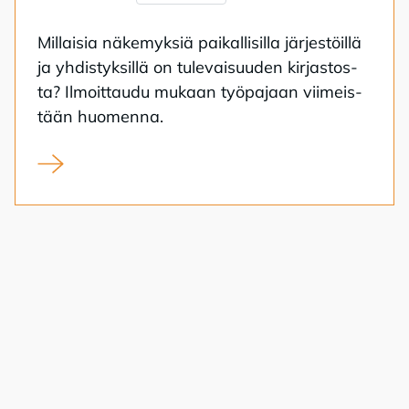
Mil­lai­sia nä­ke­myk­siä pai­kal­li­sil­la jär­jes­töil­lä
ja yh­dis­tyk­sil­lä on tu­le­vai­suu­den kir­jas­tos­
ta? Il­moit­tau­du mu­kaan työ­pa­jaan vii­meis­
tään huo­men­na.
Kirjasto kansalaistoiminnan alustana