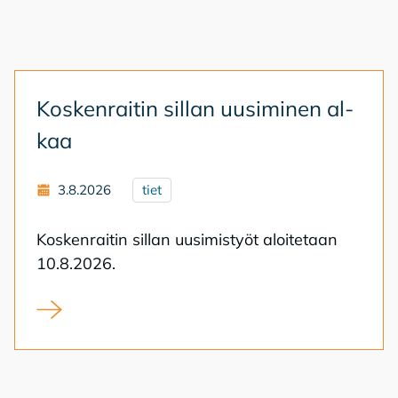
Kos­ken­rai­tin sil­lan uusi­mi­nen al­
kaa
3.8.2026
tiet
Kos­ken­rai­tin sil­lan uusi­mis­työt aloi­te­taan
10.8.2026.
Koskenraitin sillan uusiminen alkaa