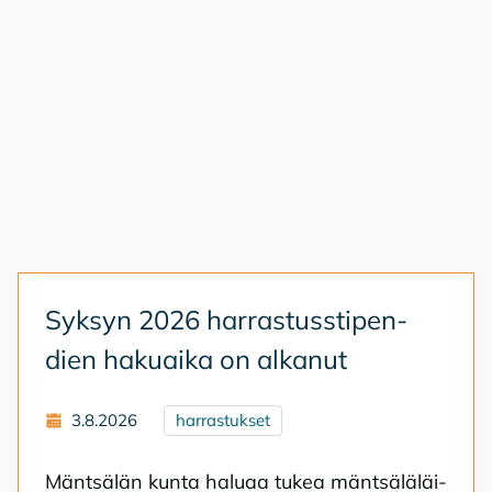
Syk­syn 2026 har­ras­tuss­ti­pen­
dien ha­kuai­ka on al­ka­nut
3.8.2026
harrastukset
Mänt­sä­län kun­ta ha­lu­aa tu­kea mänt­sä­lä­läi­