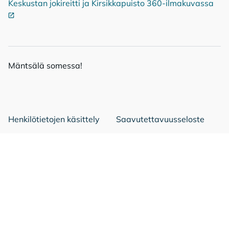
Keskustan jokireitti ja Kirsikkapuisto 360-ilmakuvassa
Ulko
Mänt­sä­lä so­mes­sa!
Mäntsälä Facebookissa
Mäntsälä LinkedIn:ssä
Mäntsälä Instassa
Henkilötietojen käsittely
Saavutettavuusseloste