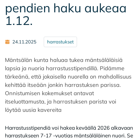
pen­dien haku au­ke­aa
1.12.
24.11.2025
harrastukset
Mäntsälän kunta haluaa tukea mäntsäläläisiä
lapsia ja nuoria harrastusstipendillä. Pidämme
tärkeänä, että jokaisella nuorella on mahdollisuus
kehittää itseään jonkin harrastuksen parissa.
Onnistumisen kokemukset antavat
itseluottamusta, ja harrastuksen parista voi
löytää uusia kavereita
Harrastusstipendiä voi hakea keväällä 2026 alkavaan
harrastukseen 7-17 -vuotias mäntsäläläinen nuori. Se