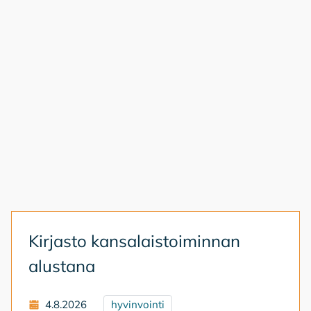
Kir­jas­to kan­sa­lais­toi­min­nan
alus­ta­na
4.8.2026
hyvinvointi