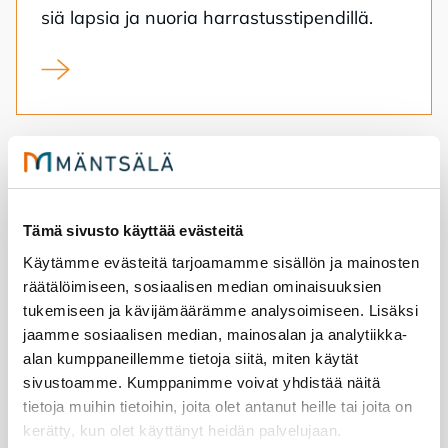
siä lap­sia ja nuo­ria har­ras­tuss­ti­pen­dil­lä.
Syksyn 2026 harrastusstipendien hakuaika on alkanut
Tämä sivusto käyttää evästeitä
Käytämme evästeitä tarjoamamme sisällön ja mainosten
räätälöimiseen, sosiaalisen median ominaisuuksien
tukemiseen ja kävijämäärämme analysoimiseen. Lisäksi
jaamme sosiaalisen median, mainosalan ja analytiikka-
alan kumppaneillemme tietoja siitä, miten käytät
sivustoamme. Kumppanimme voivat yhdistää näitä
tietoja muihin tietoihin, joita olet antanut heille tai joita on
kerätty, kun olet käyttänyt heidän palvelujaan.