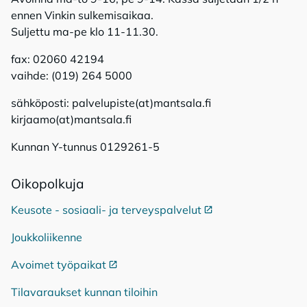
ennen Vinkin sulkemisaikaa.
Suljettu ma-pe klo 11-11.30.
fax: 02060 42194
vaihde: (019) 264 5000
sähköposti: palvelupiste(at)mantsala.fi
kirjaamo(at)mantsala.fi
Kunnan Y-tunnus 0129261-5
Oi­ko­pol­ku­ja
Keusote - sosiaali- ja terveyspalvelut
Ulkoinen linkki
Joukkoliikenne
Avoimet työpaikat
Ulkoinen linkki
Tilavaraukset kunnan tiloihin