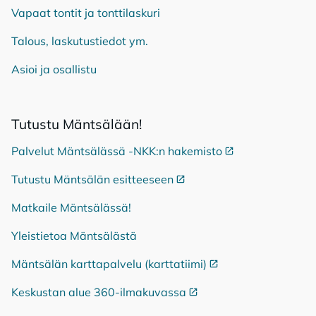
Vapaat tontit ja tonttilaskuri
Talous, laskutustiedot ym.
Asioi ja osallistu
Tu­tus­tu Mänt­sä­lään!
Palvelut Mäntsälässä -NKK:n hakemisto
Ulkoinen linkki
Tutustu Mäntsälän esitteeseen
Ulkoinen linkki
Matkaile Mäntsälässä!
Yleistietoa Mäntsälästä
Mäntsälän karttapalvelu (karttatiimi)
Ulkoinen linkki
Keskustan alue 360-ilmakuvassa
Ulkoinen linkki