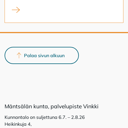
Kirjaston lainaus- ja kävijämäärät taas nousussa
Palaa sivun alkuun
Mänt­sä­län kun­ta, pal­ve­lu­pis­te Vink­ki
Kunnantalo on suljettuna 6.7. – 2.8.26
Heikinkuja 4,