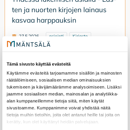
ten ja nuor­ten kir­jo­jen lai­naus
kas­vaa harp­pauk­sin
27.5.2026
asiointi
Kirjasto
Yhdessä lukemisen asialla - Lasten ja nuorten kirjoje
Tämä sivusto käyttää evästeitä
Käytämme evästeitä tarjoamamme sisällön ja mainosten
räätälöimiseen, sosiaalisen median ominaisuuksien
Kir­jas­ton kesä
tukemiseen ja kävijämäärämme analysoimiseen. Lisäksi
jaamme sosiaalisen median, mainosalan ja analytiikka-
alan kumppaneillemme tietoja siitä, miten käytät
7.5.2026
tapahtumat
Kirjasto
sivustoamme. Kumppanimme voivat yhdistää näitä
tietoja muihin tietoihin, joita olet antanut heille tai joita on
Kirjaston kesä
kerätty, kun olet käyttänyt heidän palvelujaan.