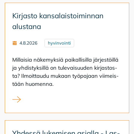
Kir­jas­to kan­sa­lais­toi­min­nan
alus­ta­na
4.8.2026
hyvinvointi
Mil­lai­sia nä­ke­myk­siä pai­kal­li­sil­la jär­jes­töil­lä
ja yh­dis­tyk­sil­lä on tu­le­vai­suu­den kir­jas­tos­
ta? Il­moit­tau­du mu­kaan työ­pa­jaan vii­meis­
tään huo­men­na.
Kirjasto kansalaistoiminnan alustana
Yh­des­sä lu­ke­mi­sen asial­la - Las­