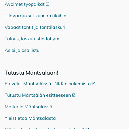
Avoimet työpaikat
Ulkoinen linkki
Tilavaraukset kunnan tiloihin
Vapaat tontit ja tonttilaskuri
Talous, laskutustiedot ym.
Asioi ja osallistu
Tu­tus­tu Mänt­sä­lään!
Palvelut Mäntsälässä -NKK:n hakemisto
Ulkoinen linkki
Tutustu Mäntsälän esitteeseen
Ulkoinen linkki
Matkaile Mäntsälässä!
Yleistietoa Mäntsälästä