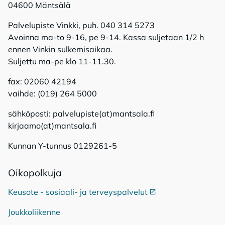
04600 Mäntsälä
Palvelupiste Vinkki, puh. 040 314 5273
Avoinna ma-to 9-16, pe 9-14. Kassa suljetaan 1/2 h
ennen Vinkin sulkemisaikaa.
Suljettu ma-pe klo 11-11.30.
fax: 02060 42194
vaihde: (019) 264 5000
sähköposti: palvelupiste(at)mantsala.fi
kirjaamo(at)mantsala.fi
Kunnan Y-tunnus 0129261-5
Oi­ko­pol­ku­ja
Keusote - sosiaali- ja terveyspalvelut
Ulkoinen linkki
Joukkoliikenne