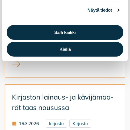
Näytä tiedot
Ke­vään poik­keus­au­kio­lot kir­jas­
tol­la
Salli kaikki
26.3.2026
kirjasto
Kirjasto
Kiellä
Kevään poikkeusaukiolot kirjastolla
Kir­jas­ton lai­naus- ja kä­vi­jä­mää­
rät taas nousus­sa
16.3.2026
kirjasto
Kirjasto